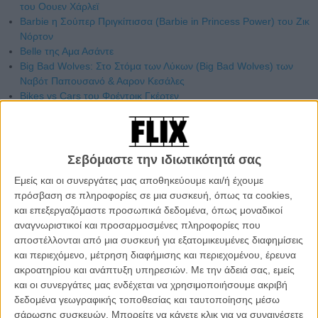
του Οουεν Χάρλεϊ
Barbie η Σούπερ Πριγκίπισσα (Barbie in Princess Power) του Ζικ
Νόρτον
Belle της Αμα Ασάντε
Big Bad Wolves: Στο Στόμα των Λύκων (Big Bad Wolves) των
Ναβότ Παπουσανό & Ααρον Κεσάλες
Bikes vs Cars του Φρέντρικ Γκέρτεν
Birdman ή Η Απρόσμενη Αρετή της Αφέλειας (Birdman or The
Unexpected Virtue of Ignorance) του Αλεχάντρο Γκονζάλες
Ινιάριτου
Blackhat του Μάικλ Μαν
Σεβόμαστε την ιδιωτικότητά σας
Brooklyn του Τζον Κρόουλι
Εμείς και οι συνεργάτες μας αποθηκεύουμε και/ή έχουμε
Cake του Ντάνιελ Μπαρνς
πρόσβαση σε πληροφορίες σε μια συσκευή, όπως τα cookies,
Carol του Τοντ Χέινς
και επεξεργαζόμαστε προσωπικά δεδομένα, όπως μοναδικοί
Chappie του Νιλ Μπλόμκαμπ
αναγνωριστικοί και προσαρμοσμένες πληροφορίες που
Chevalier της Αθηνάς Τσαγγάρη
αποστέλλονται από μια συσκευή για εξατομικευμένες διαφημίσεις
Chic! του Ζερόμ Κορνουό
και περιεχόμενο, μέτρηση διαφήμισης και περιεχομένου, έρευνα
Child 44 του Ντάνιελ Εσπινόζα
ακροατηρίου και ανάπτυξη υπηρεσιών.
Με την άδειά σας, εμείς
Dan Georgakas: Ο Επαναστάτης της Διασποράς του Κώστα
και οι συνεργάτες μας ενδέχεται να χρησιμοποιήσουμε ακριβή
Βάκκα
δεδομένα γεωγραφικής τοποθεσίας και ταυτοποίησης μέσω
Demonic (Demonic / House of Horror) του Γουίλ Κάνον
σάρωσης συσκευών. Μπορείτε να κάνετε κλικ για να συναινέσετε