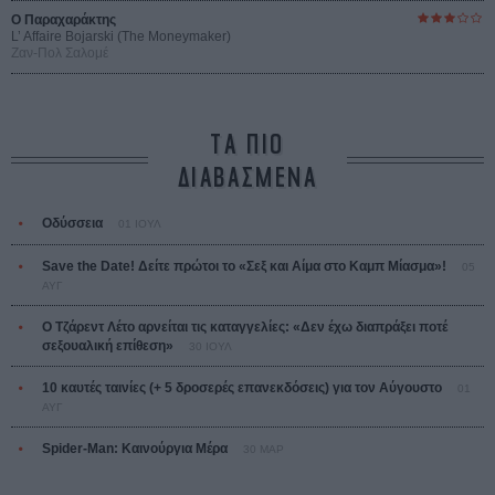
Ο Παραχαράκτης
L’ Affaire Bojarski (The Moneymaker)
Ζαν-Πολ Σαλομέ
ΤΑ ΠΙΟ
ΔΙΑΒΑΣΜΕΝΑ
Οδύσσεια
01 ΙΟΥΛ
Save the Date! Δείτε πρώτοι το «Σεξ και Αίμα στο Καμπ Μίασμα»!
05
ΑΥΓ
Ο Τζάρεντ Λέτο αρνείται τις καταγγελίες: «Δεν έχω διαπράξει ποτέ
σεξουαλική επίθεση»
30 ΙΟΥΛ
10 καυτές ταινίες (+ 5 δροσερές επανεκδόσεις) για τον Αύγουστο
01
ΑΥΓ
Spider-Man: Καινούργια Μέρα
30 ΜΑΡ