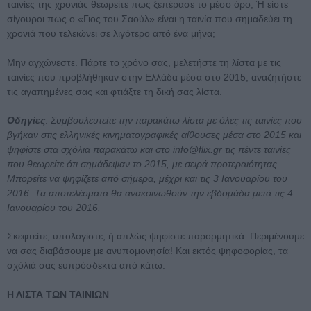
ταινίες της χρονιάς θεωρείτε πως ξεπέρασε το μέσο όρο; Ή είστε
σίγουροι πως ο «Γιος του Σαούλ» είναι η ταινία που σημαδεύει τη
χρονιά που τελειώνει σε λιγότερο από ένα μήνα;
Μην αγχώνεστε. Πάρτε το χρόνο σας, μελετήστε τη λίστα με τις
ταινίες που προβλήθηκαν στην Ελλάδα μέσα στο 2015, αναζητήστε
τις αγαπημένες σας και φτιάξτε τη δική σας λίστα.
Οδηγίες
:
Συμβουλευτείτε την παρακάτω λίστα με όλες τις ταινίες που
βγήκαν στις ελληνικές κινηματογραφικές αίθουσες μέσα στο 2015 και
ψηφίστε στα σχόλια παρακάτω και στο info@flix.gr τις πέντε ταινίες
που θεωρείτε ότι σημάδεψαν το 2015, με σειρά προτεραιότητας.
Μπορείτε να ψηφίζετε από σήμερα, μέχρι και τις 3 Ιανουαρίου του
2016. Τα αποτελέσματα θα ανακοινωθούν την εβδομάδα μετά τις 4
Ιανουαρίου του 2016.
Σκεφτείτε, υπολογίστε, ή απλώς ψηφίστε παρορμητικά. Περιμένουμε
να σας διαβάσουμε με ανυπομονησία! Και εκτός ψηφοφορίας, τα
σχόλιά σας ευπρόσδεκτα από κάτω.
Η ΛΙΣΤΑ ΤΩΝ ΤΑΙΝΙΩΝ