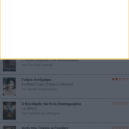
συναίσθημα.»
Βιμ Βέντερς
Συνέντευξη
ΝΕΕΣ ΤΑΙΝΙΕΣ
Ο Παραχαράκτης
L’ Affaire Bojarski (The Moneymaker)
του Ζαν-Πολ Σαλομέ
Γνήσιο Αντίγραφο
Certified Copy (Copie Conforme)
του Αμπάς Κιαροστάμι
Ο Κλειδαράς του Ενός Εκατομμυρίου
Le Million
του Γκρεγκουάρ Βινιερόν
Αυτό που Ξέρουν οι Γυναίκες