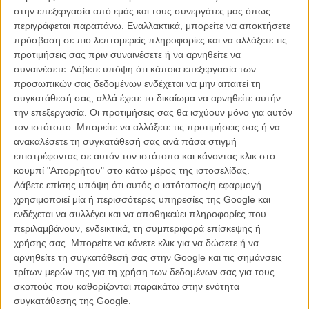
Dheepan: Ο Ανθρωπος Χωρίς Πατρίδα (Dheepan) του Ζακ
στην επεξεργασία από εμάς και τους συνεργάτες μας όπως
Οντιάρ
περιγράφεται παραπάνω. Εναλλακτικά, μπορείτε να αποκτήσετε
Entourage του Νταγκ Ελιν
πρόσβαση σε πιο λεπτομερείς πληροφορίες και να αλλάξετε τις
Everest του Μπαλταζάρ Κορμακούρ
προτιμήσεις σας πριν συναινέσετε ή να αρνηθείτε να
Fantastic Four του Τζος Τρανκ
συναινέσετε.
Λάβετε υπόψη ότι κάποια επεξεργασία των
Focus των Γκλεν Φικάρα και Τζον Ρέκουα
προσωπικών σας δεδομένων ενδέχεται να μην απαιτεί τη
Forget me Not του Γιάννη Φάγκρα
συγκατάθεσή σας, αλλά έχετε το δικαίωμα να αρνηθείτε αυτήν
Furious 7 / Μαχητές των Δρόμων 7 (Furious 7) του Τζέιμς Γουαν
την επεξεργασία. Οι προτιμήσεις σας θα ισχύουν μόνο για αυτόν
Hitman: Πράκτορας Νο. 47 (Hitman: Agent 47) του Αλεξάντερ
τον ιστότοπο. Μπορείτε να αλλάξετε τις προτιμήσεις σας ή να
Μπαχ
ανακαλέσετε τη συγκατάθεσή σας ανά πάσα στιγμή
The Hunger Games: Η Επανάσταση - Μέρος ΙΙ (The Hunger
επιστρέφοντας σε αυτόν τον ιστότοπο και κάνοντας κλικ στο
Games: Mockingjay - Part 2) του Φράνσις Λόρενς
κουμπί "Απορρήτου" στο κάτω μέρος της ιστοσελίδας.
Jack του Εντουαρντ Μπέργκερ
Λάβετε επίσης υπόψη ότι αυτός ο ιστότοπος/η εφαρμογή
John Wick των Ντέιβιντ Λιτς, Τσαντ Σταχέλσκι
χρησιμοποιεί μία ή περισσότερες υπηρεσίες της Google και
Joy του Ντέιβιντ Ο. Ράσελ
ενδέχεται να συλλέγει και να αποθηκεύει πληροφορίες που
Jurassic World του Κόλιν Τρεβόροου
περιλαμβάνουν, ενδεικτικά, τη συμπεριφορά επίσκεψης ή
Kingsman: Η Μυστική Υπηρεσία του Μάθιου Βον
χρήσης σας. Μπορείτε να κάνετε κλικ για να δώσετε ή να
Life του Αντον Κόρμπιν
αρνηθείτε τη συγκατάθεσή σας στην Google και τις σημάνσεις
Love του Γκασπάρ Νοέ
τρίτων μερών της για τη χρήση των δεδομένων σας για τους
Love & Mercy του Μπιλ Πόλαντ
σκοπούς που καθορίζονται παρακάτω στην ενότητα
Macbeth του Τζάστιν Κερζέλ
συγκατάθεσης της Google.
Mad Max: Ο Δρόμος της Οργής (Mad Max: Fury Road) του