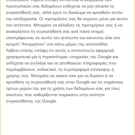
προσωπικών σας δεδομένων ενδέχεται να μην απαιτεί τη
Η Αθήνα είναι κι αυτή μόνη, μια πόλη που θα μπορούσε να
συγκατάθεσή σας, αλλά έχετε το δικαίωμα να αρνηθείτε αυτήν
βρίσκεται οπουδήποτε στον κόσμο κι όμως ταυτόχρονα μόνο εδώ,
την επεξεργασία. Οι προτιμήσεις σας θα ισχύουν μόνο για αυτόν
μνημείο μιας απέραντης σχεδόν «αποκαλυπτικής» μοναξιάς όπου οι
τον ιστότοπο. Μπορείτε να αλλάξετε τις προτιμήσεις σας ή να
φευγαλέες κινήσεις των κατοίκων της μοιάζουν μηχανικές,
ανακαλέσετε τη συγκατάθεσή σας ανά πάσα στιγμή
ενσωματωμένες μέσα στην δική της απέραντη θέα προς τις άδειες
επιστρέφοντας σε αυτόν τον ιστότοπο και κάνοντας κλικ στο
λεωφόρους, το ακινητοποιημένο λιμάνι, την ερημιά που απλώνεται
κουμπί "Απορρήτου" στο κάτω μέρος της ιστοσελίδας.
ορμητικά μετά από μια μεγάλη, κοσμική καταστροφή, η οποία
Λάβετε επίσης υπόψη ότι αυτός ο ιστότοπος/η εφαρμογή
μοιάζει να έχει συντελεστεί πολύ νωρίτερα από την πρόσφατη απτή
χρησιμοποιεί μία ή περισσότερες υπηρεσίες της Google και
κρίση.
ενδέχεται να συλλέγει και να αποθηκεύει πληροφορίες που
περιλαμβάνουν, ενδεικτικά, τη συμπεριφορά επίσκεψης ή
Και οι τρεις τους συναντιούνται καθημερινά, δεν γνωρίζονται,
χρήσης σας. Μπορείτε να κάνετε κλικ για να δώσετε ή να
ξανασυναντιούνται... Σε μια ρουτίνα που μοιάζει να υπάρχει με
αρνηθείτε τη συγκατάθεσή σας στην Google και τις σημάνσεις
μοναδικό σκοπό να τους φέρει κοντά, απρόσμενα, χωρίς κανείς να
τρίτων μερών της για τη χρήση των δεδομένων σας για τους
το περιμένει, αυτοί δύο άνθρωποι σαν οι τελευταίοι ζωντανοί στον
σκοπούς που καθορίζονται παρακάτω στην ενότητα
κόσμο και η πόλη σαν το προσωπικό τους αφιλόξενο και
συγκατάθεσης της Google.
ταυτόχρονα οικείο καταφύγιο.
Μακριά από το ρεαλισμό και την πολύβουη εκεί Αθήνα των σε
μόνιμο traffic jam ανθρώπινων σχέσεων της «Χρυσόσκονης», η
Μαργαρίτα Μαντά ακολουθεί την Αννα, τον Κώστα και την Αθήνα με