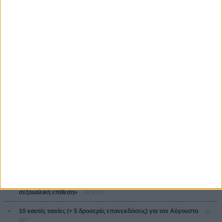
Ψηλά Τακούνια
Tacones lejanos
Πέδρο Αλμοδόβαρ
Ο Παραχαράκτης
L’ Affaire Bojarski (The Moneymaker)
Ζαν-Πολ Σαλομέ
ΤΑ ΠΙΟ
ΔΙΑΒΑΣΜΕΝΑ
Οδύσσεια
01 ΙΟΥΛ
Save the Date! Δείτε πρώτοι το «Σεξ και Αίμα στο Καμπ Μίασμα»!
05
ΑΥΓ
Ο Τζάρεντ Λέτο αρνείται τις καταγγελίες: «Δεν έχω διαπράξει ποτέ
σεξουαλική επίθεση»
30 ΙΟΥΛ
10 καυτές ταινίες (+ 5 δροσερές επανεκδόσεις) για τον Αύγουστο
01
ΑΥΓ