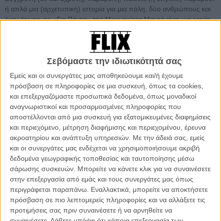
ή απλά μια (αρχετυπική) ιστορία για μια πόλη, δύο ανθρώπους και
έναν έρωτα, το «Για Πάντα» της Μαργαρίτας Μαντά είναι μια ταινία
που κατοικεί στον απροσδιόριστο χωροχρόνο που χωρίζει τα
«χωρίς» αυτού του κόσμου από τα «με» που κρύβονται μέσα του
ως μια υπόσχεση πως τίποτα δεν έχει τελειώσει.
Σεβόμαστε την ιδιωτικότητά σας
Εκεί, σε μια καθημερινότητα αποχρωματισμένη αλλά όχι
Εμείς και οι συνεργάτες μας αποθηκεύουμε και/ή έχουμε
ασπρόμαυρη, όπου ο ήλιος δεν βγαίνει ποτέ αλλά ο μονίμως
πρόσβαση σε πληροφορίες σε μια συσκευή, όπως τα cookies,
συννεφιασμένος ουρανός δεν δίνει ποτέ βροχή και οι λέξεις είναι μια
και επεξεργαζόμαστε προσωπικά δεδομένα, όπως μοναδικοί
περιττή σύμβαση επικοινωνίας, ζουν και οι τρεις πρωταγωνιστές της
αναγνωριστικοί και προσαρμοσμένες πληροφορίες που
ταινίας: η Αννα, ο Κώστας και η Αθήνα.
αποστέλλονται από μια συσκευή για εξατομικευμένες διαφημίσεις
και περιεχόμενο, μέτρηση διαφήμισης και περιεχομένου, έρευνα
Η Αννα μένει μόνη, καπνίζει το πρώτο τσιγάρο της ημέρας στο
ακροατηρίου και ανάπτυξη υπηρεσιών.
Με την άδειά σας, εμείς
μπαλκόνι της μαζί με τον καφέ και κάνει καθημερινά την ίδια
και οι συνεργάτες μας ενδέχεται να χρησιμοποιήσουμε ακριβή
διαδρομή με το τρένο μέχρι τον Πειραιά, υπάλληλος σε ένα
δεδομένα γεωγραφικής τοποθεσίας και ταυτοποίησης μέσω
εκδοτήριο εισιτηρίων για τα νησιά.
σάρωσης συσκευών. Μπορείτε να κάνετε κλικ για να συναινέσετε
στην επεξεργασία από εμάς και τους συνεργάτες μας όπως
Ο Κώστας μένει μόνος, κάθε βράδυ βλέπει τηλεόραση μαζί με το
περιγράφεται παραπάνω. Εναλλακτικά, μπορείτε να αποκτήσετε
δείπνο του και το πρωί ξεκινάει πάλι την ίδια διαδρομή προς τον
πρόσβαση σε πιο λεπτομερείς πληροφορίες και να αλλάξετε τις
Πειραιά, οδηγός τρένου με μοναδική του παρέα τους επιβάτες που
προτιμήσεις σας πριν συναινέσετε ή να αρνηθείτε να
παρατηρεί να ανεβαίνουν και να κατεβαίνουν σε κάθε στάση.
συναινέσετε.
Λάβετε υπόψη ότι κάποια επεξεργασία των