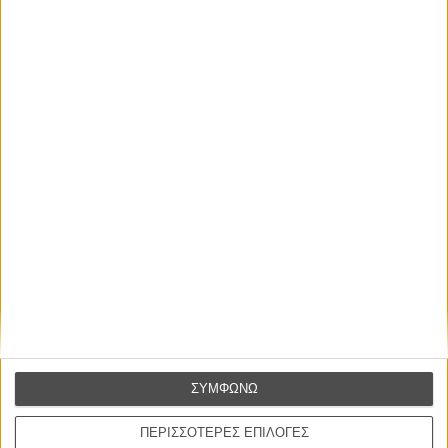
Ελλάδα, 2014, Εγχρωμο
Παραγωγή:
Κώστας Κεφάλας, Κωνσταντίνος Κοντοβράκης, Κώστας
Λαμπρόπουλος, Μαργαρίτα Μαντά
Σκηνοθεσία:
Μαργαρίτα Μαντά
Σενάριο:
Μαργαρίτα Μαντά
Φωτογραφία:
Κωστής Γκίκας
Μοντάζ:
Αγγέλα Δεσποτίδου
Μουσική:
Χρήστος Δεληγιάννης
Πρωταγωνιστούν:
Αννα Μάσχα, Κώστας Φιλίππογλου
Διάρκεια:
87 λεπτά
ΠΟΥ ΠΑΙΖΕΤΑΙ;
ΜΗ ΧΑΣΕΤΕ
ΣΥΜΦΩΝΩ
ΠΕΡΙΣΣΟΤΕΡΕΣ ΕΠΙΛΟΓΕΣ