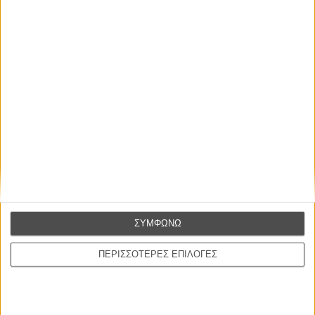
Tags:
για πάντα,
μαργαρίτα μαντά
ΜΗ ΧΑΣΕΤΕ
ΣΥΜΦΩΝΩ
ΠΕΡΙΣΣΟΤΕΡΕΣ ΕΠΙΛΟΓΕΣ