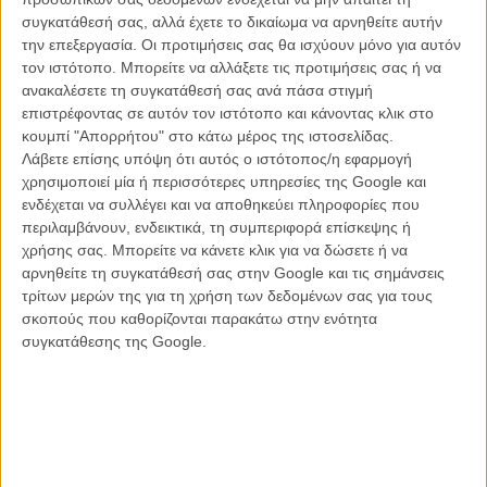
Δείτε το clip # 1 εδώ.
συγκατάθεσή σας, αλλά έχετε το δικαίωμα να αρνηθείτε αυτήν
Δείτε το clip # 2 εδώ.
την επεξεργασία. Οι προτιμήσεις σας θα ισχύουν μόνο για αυτόν
Δείτε το clip # 3 εδώ.
τον ιστότοπο. Μπορείτε να αλλάξετε τις προτιμήσεις σας ή να
Δείτε το clip # 4 εδώ.
ανακαλέσετε τη συγκατάθεσή σας ανά πάσα στιγμή
επιστρέφοντας σε αυτόν τον ιστότοπο και κάνοντας κλικ στο
Για να μαθαίνετε τα νέα του «Για Πάντα», ακολουθείστε την ταινία
κουμπί "Απορρήτου" στο κάτω μέρος της ιστοσελίδας.
στο Facebook
Λάβετε επίσης υπόψη ότι αυτός ο ιστότοπος/η εφαρμογή
χρησιμοποιεί μία ή περισσότερες υπηρεσίες της Google και
Δείτε στο τέλος του κειμένου το επίσημο trailer του «Για Πάντα».
ενδέχεται να συλλέγει και να αποθηκεύει πληροφορίες που
περιλαμβάνουν, ενδεικτικά, τη συμπεριφορά επίσκεψης ή
Στην Αθήνα. Για Πάντα. Clip # 5
χρήσης σας. Μπορείτε να κάνετε κλικ για να δώσετε ή να
αρνηθείτε τη συγκατάθεσή σας στην Google και τις σημάνσεις
τρίτων μερών της για τη χρήση των δεδομένων σας για τους
σκοπούς που καθορίζονται παρακάτω στην ενότητα
συγκατάθεσης της Google.