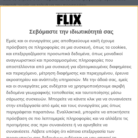
μακριά, χωρίς να τολμά να την προσεγγίσει.
Η Μαργαρίτα Μαντά, που γράφει και σκηνοθετεί το «Για Πάντα»,
τολμά να προσεγγίσει τον βαθύ, αγνό ρομαντισμό ενός δυνάμει
ζευγαριού. Η Αννα Μάσχα κι ο Κώστας Φιλίππογλου δίνουν
Σεβόμαστε την ιδιωτικότητά σας
πρόσωπο και νόημα στην Αννα και τον Κώστα της ταινίας και τα
Εμείς και οι συνεργάτες μας αποθηκεύουμε και/ή έχουμε
υπόλοιπα… τα κάνει η Αθήνα, η τρίτη πρωταγωνίστρια του φιλμ! Το
πρόσβαση σε πληροφορίες σε μια συσκευή, όπως τα cookies,
«Για Πάντα» θα βγει, αποκλειστικά στην Ταινιοθήκη, στις 29
και επεξεργαζόμαστε προσωπικά δεδομένα, όπως μοναδικοί
Ιανουρίου, αλλά εσείς έχετε τη δυνατότητα να γνωρίσετε την ταινία
αναγνωριστικοί και προσαρμοσμένες πληροφορίες που
πιο νωρίς και πιο καλά απ’ όλους.
αποστέλλονται από μια συσκευή για εξατομικευμένες διαφημίσεις
και περιεχόμενο, μέτρηση διαφήμισης και περιεχομένου, έρευνα
Δείτε παρακάτω ένα clip από το «Για Πάντα» κι αναγνωρίστε το
ακροατηρίου και ανάπτυξη υπηρεσιών.
Με την άδειά σας, εμείς
σημείο της Αθήνας που αποτυπώνει το πλάνο. Γράψτε μας την
και οι συνεργάτες μας ενδέχεται να χρησιμοποιήσουμε ακριβή
απάντησή σας στο win@flix.gr, σημειώνοντας στο θέμα «Για
δεδομένα γεωγραφικής τοποθεσίας και ταυτοποίησης μέσω
Πάντα», χωρίς να ξεχάσετε το ονοματεπώνυμό σας. Εχετε τα μάτια
σάρωσης συσκευών. Μπορείτε να κάνετε κλικ για να συναινέσετε
σας ανοιχτά και για τα υπόλοιπα clips, συνολικά 7, που θα κάνουν
στην επεξεργασία από εμάς και τους συνεργάτες μας όπως
την εμφάνισή τους στο Flix μέχρι την έξοδο της ταινίας. Οσοι μάς
περιγράφεται παραπάνω. Εναλλακτικά, μπορείτε να αποκτήσετε
στείλουν σωστά και τις επτά απαντήσεις, θα πάρουν μέρος στην
πρόσβαση σε πιο λεπτομερείς πληροφορίες και να αλλάξετε τις
κλήρωση για πέντε συλλεκτικά, χειροποίητα λευκώματα της ταινίας,
προτιμήσεις σας πριν συναινέσετε ή να αρνηθείτε να
που θα μπορέσουν να κρατήσουν «Για Πάντα».
συναινέσετε.
Λάβετε υπόψη ότι κάποια επεξεργασία των
προσωπικών σας δεδομένων ενδέχεται να μην απαιτεί τη