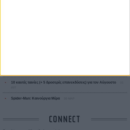
ΤΑ ΠΙΟ
ΔΙΑΒΑΣΜΕΝΑ
Οδύσσεια
01 ΙΟΥΛ
Save the Date! Δείτε πρώτοι το «Σεξ και Αίμα στο Καμπ Μίασμα»!
05
ΑΥΓ
Ο Τζάρεντ Λέτο αρνείται τις καταγγελίες: «Δεν έχω διαπράξει ποτέ
σεξουαλική επίθεση»
30 ΙΟΥΛ
10 καυτές ταινίες (+ 5 δροσερές επανεκδόσεις) για τον Αύγουστο
01
ΑΥΓ
Spider-Man: Καινούργια Μέρα
30 ΜΑΡ
CONNECT