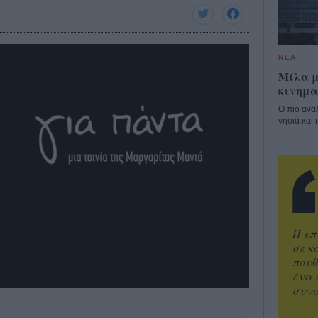
ΝΕΑ
Μίλα μ
κινημα
Ο πιο ανα
νησιά και 
Η επ
σε κ
πουθ
ένα 
συνα