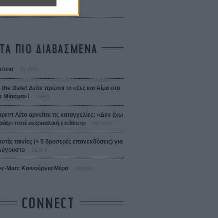
 Bojarski (The Moneymaker)
Σαλομέ
ΤΑ ΠΙΟ ΔΙΑΒΑΣΜΕΝΑ
σεια
01 ΙΟΥΛ
 the Date! Δείτε πρώτοι το «Σεξ και Αίμα στο
 Μίασμα»!
ΧΘΕΣ
άρεντ Λέτο αρνείται τις καταγγελίες: «Δεν έχω
ράξει ποτέ σεξουαλική επίθεση»
30 ΙΟΥΛ
αυτές ταινίες (+ 5 δροσερές επανεκδόσεις) για
Αύγουστο
01 ΑΥΓ
er-Man: Καινούργια Μέρα
30 ΜΑΡ
CONNECT