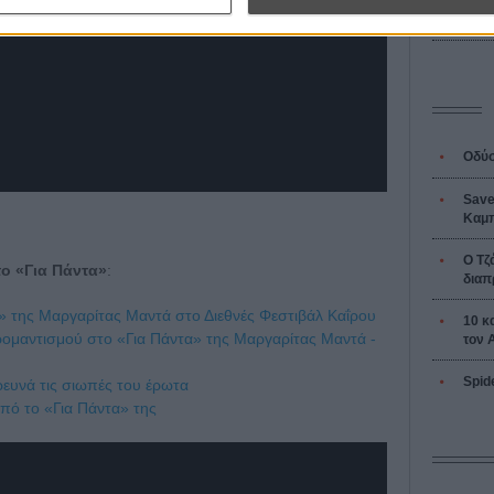
L’ Affaire
Ζαν-Πολ 
Οδύσ
Save
Καμπ
Ο Τζ
το «Για Πάντα»
:
διαπ
» της Μαργαρίτας Μαντά στο Διεθνές Φεστιβάλ Καΐρου
10 κ
 ρομαντισμού στο «Για Πάντα» της Μαργαρίτας Μαντά -
τον 
Spid
ρευνά τις σιωπές του έρωτα
από το «Για Πάντα» της