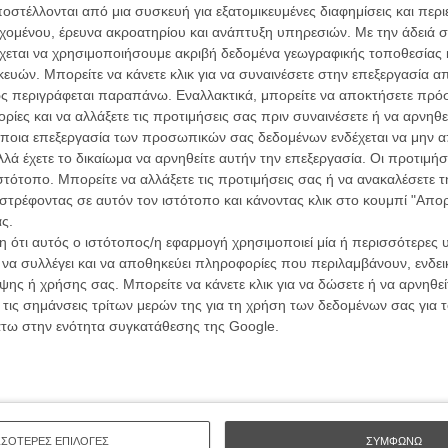
στέλλονται από μια συσκευή για εξατομικευμένες διαφημίσεις και περ
άσετε το ονοματεπώνυμό σας. Εχετε τα μάτια σας
εχομένου, έρευνα ακροατηρίου και ανάπτυξη υπηρεσιών.
Με την άδειά σα
συνολικά 7, που θα κάνουν την εμφάνισή τους στο
χεται να χρησιμοποιήσουμε ακριβή δεδομένα γεωγραφικής τοποθεσίας 
οι μάς στείλουν σωστά και τις επτά απαντήσεις, θα
ών. Μπορείτε να κάνετε κλικ για να συναινέσετε στην επεξεργασία απ
ε συλλεκτικά, χειροποίητα λευκώματα της ταινίας,
ς περιγράφεται παραπάνω. Εναλλακτικά, μπορείτε να αποκτήσετε πρό
ια Πάντα»
.
ίες και να αλλάξετε τις προτιμήσεις σας πριν συναινέσετε ή να αρνηθεί
ποια επεξεργασία των προσωπικών σας δεδομένων ενδέχεται να μην απ
ντα», ακολουθείστε την ταινία στο Facebook
λά έχετε το δικαίωμα να αρνηθείτε αυτήν την επεξεργασία. Οι προτιμήσ
Οι Αρμονί
ιστότοπο. Μπορείτε να αλλάξετε τις προτιμήσεις σας ή να ανακαλέσετε
trailer του «Για Πάντα».
Werckmei
στρέφοντας σε αυτόν τον ιστότοπο και κάνοντας κλικ στο κουμπί "Απ
Μπέλα Τα
ς.
Μια Θέση 
 ότι αυτός ο ιστότοπος/η εφαρμογή χρησιμοποιεί μία ή περισσότερες 
A Place in
ι να συλλέγει και να αποθηκεύει πληροφορίες που περιλαμβάνουν, ενδεικ
Τζορτζ Στί
ης ή χρήσης σας. Μπορείτε να κάνετε κλικ για να δώσετε ή να αρνηθε
Οδύσσεια
 τις σημάνσεις τρίτων μερών της για τη χρήση των δεδομένων σας για
The Odys
άτω στην ενότητα συγκατάθεσης της Google.
Κρίστοφε
Ψηλά Τακ
Tacones l
Πέδρο Αλ
Ο Παραχα
ΣΣΟΤΕΡΕΣ ΕΠΙΛΟΓΕΣ
ΣΥΜΦΩΝΩ