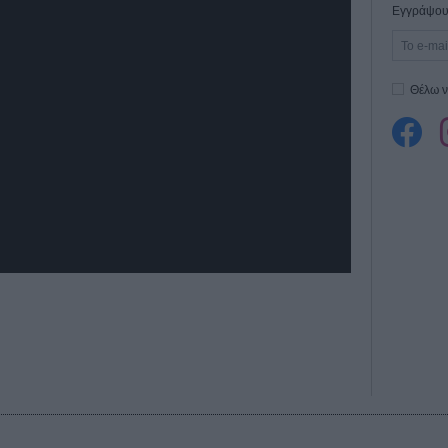
Εγγράψου 
Θέλω ν