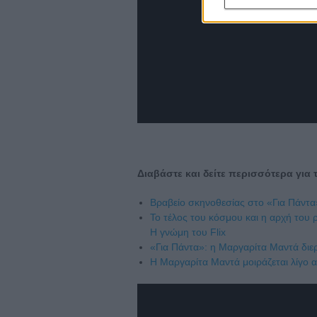
Διαβάστε και δείτε περισσότερα για 
Βραβείο σκηνοθεσίας στο «Για Πάντα
To τέλος του κόσμου και η αρχή του
Η γνώμη του Flix
«Για Πάντα»: η Μαργαρίτα Μαντά διε
Η Μαργαρίτα Μαντά μοιράζεται λίγο 