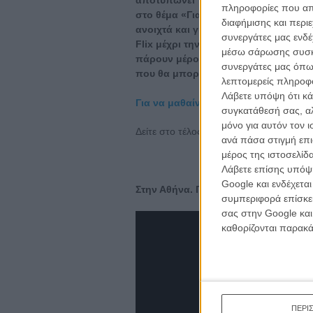
πληροφορίες που απο
στο θέμα «Για Πάντα», χωρίς να ξεχ
διαφήμισης και περι
ανοιχτά και για τα υπόλοιπα clips, 
συνεργάτες μας ενδέ
Flix μέχρι την έξοδο της ταινίας. Οσ
μέσω σάρωσης συσκευ
πάρουν μέρος στην κλήρωση για πέντ
συνεργάτες μας όπω
που θα μπορέσουν να κρατήσουν «Γ
λεπτομερείς πληροφορ
Λάβετε υπόψη ότι κά
Για να μαθαίνετε τα νέα του «Για Πά
συγκατάθεσή σας, αλ
μόνο για αυτόν τον 
Δείτε στο τέλος του κειμένου το επίσημο 
ανά πάσα στιγμή επι
μέρος της ιστοσελίδα
Λάβετε επίσης υπόψη
Google και ενδέχετα
Στην Αθήνα. Για Πάντα. Clip # 1
συμπεριφορά επίσκεψ
σας στην Google και
καθορίζονται παρακ
ΠΕΡΙ