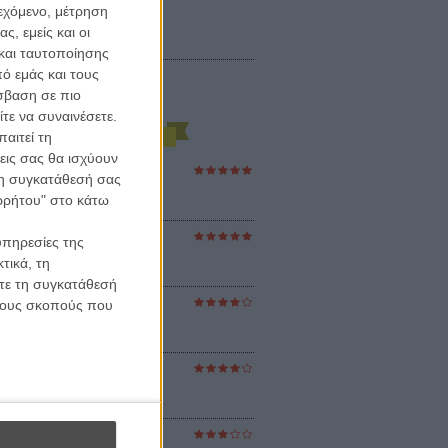
ιεχόμενο, μέτρηση
ς, εμείς και οι
και ταυτοποίησης
ό εμάς και τους
σβαση σε πιο
τε να συναινέσετε.
αιτεί τη
εις σας θα ισχύουν
ες Βερκμάιστερ
 τη συγκατάθεσή σας
ster Harmonies
ορρήτου" στο κάτω
ρ
στον Ηλιο
υπηρεσίες της
 the Sun
τικά, τη
βενς
ίτε τη συγκατάθεσή
 τους σκοπούς που
sey
ρ Νόλαν
ούνια
ejanos
μοδόβαρ
ράκτης