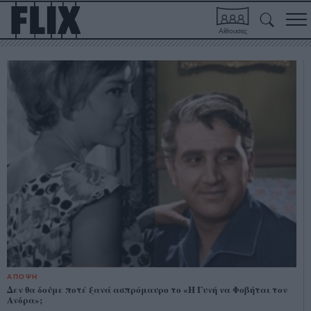
Αίθουσες
ΑΠΟΨΗ
Δεν θα δούμε ποτέ ξανά ασπρόμαυρο το «Η Γυνή να Φοβήται τον
Ανδρα»;