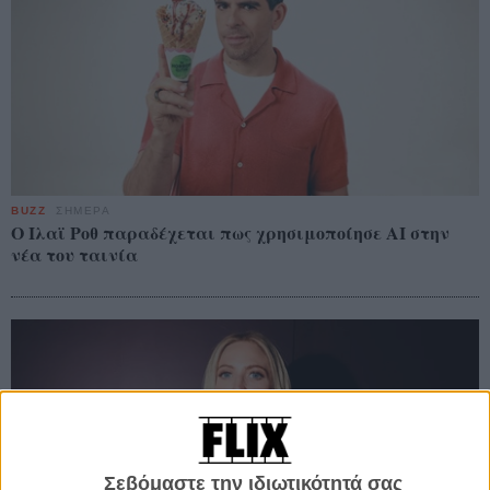
BUZZ
ΣΗΜΕΡΑ
Ο Ιλαϊ Ροθ παραδέχεται πως χρησιμοποίησε AI στην
νέα του ταινία
Σεβόμαστε την ιδιωτικότητά σας