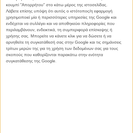
κουμπί "Απορρήτου" στο κάτω μέρος της ιστοσελίδας.
Λάβετε επίσης υπόψη ότι αυτός ο ιστότοπος/η εφαρμογή
χρησιμοποιεί μία ή περισσότερες υπηρεσίες της Google και
BUZZ
ΣΗΜΕΡΑ
Οι ειδικές προβολές της εβδομάδας (6 - 12 Αυγούστου
ενδέχεται να συλλέγει και να αποθηκεύει πληροφορίες που
2026)
περιλαμβάνουν, ενδεικτικά, τη συμπεριφορά επίσκεψης ή
χρήσης σας. Μπορείτε να κάνετε κλικ για να δώσετε ή να
αρνηθείτε τη συγκατάθεσή σας στην Google και τις σημάνσεις
τρίτων μερών της για τη χρήση των δεδομένων σας για τους
σκοπούς που καθορίζονται παρακάτω στην ενότητα
συγκατάθεσης της Google.
BUZZ
ΧΘΕΣ