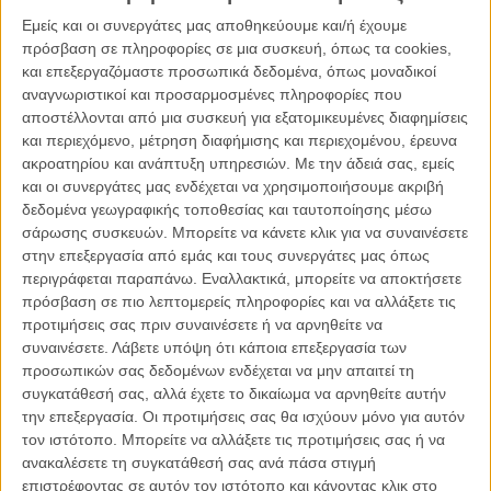
Εμείς και οι συνεργάτες μας αποθηκεύουμε και/ή έχουμε
πρόσβαση σε πληροφορίες σε μια συσκευή, όπως τα cookies,
και επεξεργαζόμαστε προσωπικά δεδομένα, όπως μοναδικοί
αναγνωριστικοί και προσαρμοσμένες πληροφορίες που
αποστέλλονται από μια συσκευή για εξατομικευμένες διαφημίσεις
και περιεχόμενο, μέτρηση διαφήμισης και περιεχομένου, έρευνα
BUZZ
ΣΗΜΕΡΑ
Η Μπρίτανι Σνόου εντάσσεται στο κινηματογραφικό
ακροατηρίου και ανάπτυξη υπηρεσιών.
Με την άδειά σας, εμείς
σύμπαν του «The Housemaid»
και οι συνεργάτες μας ενδέχεται να χρησιμοποιήσουμε ακριβή
δεδομένα γεωγραφικής τοποθεσίας και ταυτοποίησης μέσω
σάρωσης συσκευών. Μπορείτε να κάνετε κλικ για να συναινέσετε
στην επεξεργασία από εμάς και τους συνεργάτες μας όπως
περιγράφεται παραπάνω. Εναλλακτικά, μπορείτε να αποκτήσετε
πρόσβαση σε πιο λεπτομερείς πληροφορίες και να αλλάξετε τις
προτιμήσεις σας πριν συναινέσετε ή να αρνηθείτε να
συναινέσετε.
Λάβετε υπόψη ότι κάποια επεξεργασία των
προσωπικών σας δεδομένων ενδέχεται να μην απαιτεί τη
συγκατάθεσή σας, αλλά έχετε το δικαίωμα να αρνηθείτε αυτήν
την επεξεργασία. Οι προτιμήσεις σας θα ισχύουν μόνο για αυτόν
τον ιστότοπο. Μπορείτε να αλλάξετε τις προτιμήσεις σας ή να
ανακαλέσετε τη συγκατάθεσή σας ανά πάσα στιγμή
επιστρέφοντας σε αυτόν τον ιστότοπο και κάνοντας κλικ στο