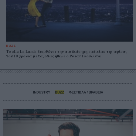
BUZZ
Το «La La Land» διορθώνει την πιο διάσημη «αδικία» της αφίσας
του 10 χρόνια μετά, όπως ήθελε ο Ράιαν Γκόσλινγκ
INDUSTRY
BUZZ
ΦΕΣΤΙΒΑΛ / ΒΡΑΒΕΙΑ