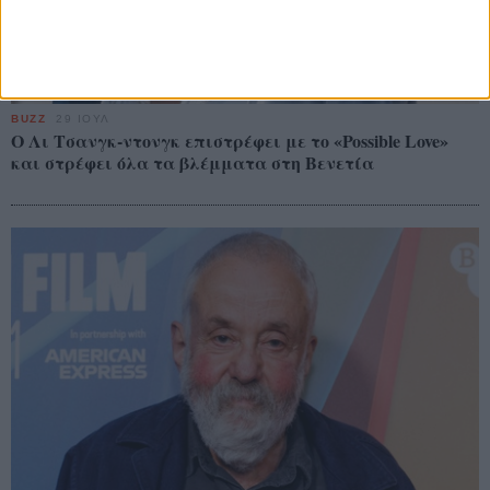
BUZZ
29 ΙΟΥΛ
Ο Λι Τσανγκ-ντονγκ επιστρέφει με το «Possible Love»
και στρέφει όλα τα βλέμματα στη Βενετία