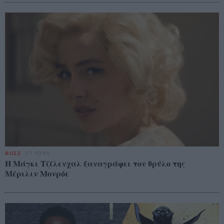
BUZZ
27 ΙΟΥΛ
Η Μάγκι Τζίλενχαλ ξαναγράφει τον θρύλο της
Μέριλιν Μονρόε