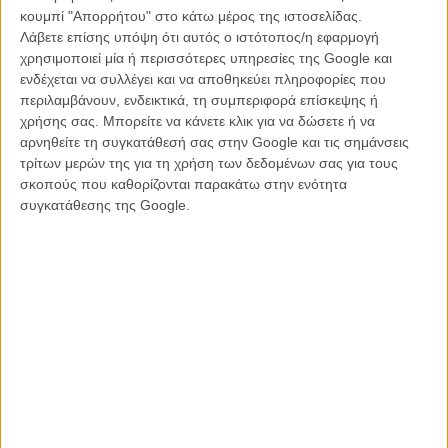
κουμπί "Απορρήτου" στο κάτω μέρος της ιστοσελίδας.
Λάβετε επίσης υπόψη ότι αυτός ο ιστότοπος/η εφαρμογή
χρησιμοποιεί μία ή περισσότερες υπηρεσίες της Google και
ΦΕΣΤΙΒΑΛ / ΒΡΑΒΕΙΑ
28 ΙΟΥΛ
Σοβαρή διαρροή δεδομένων στο Φεστιβάλ της Tribeca
ενδέχεται να συλλέγει και να αποθηκεύει πληροφορίες που
περιλαμβάνουν, ενδεικτικά, τη συμπεριφορά επίσκεψης ή
χρήσης σας. Μπορείτε να κάνετε κλικ για να δώσετε ή να
αρνηθείτε τη συγκατάθεσή σας στην Google και τις σημάνσεις
τρίτων μερών της για τη χρήση των δεδομένων σας για τους
σκοπούς που καθορίζονται παρακάτω στην ενότητα
συγκατάθεσης της Google.
ΦΕΣΤΙΒΑΛ / ΒΡΑΒΕΙΑ
24 ΙΟΥΛ
Αντιδράσεις για την έλλειψη γυναικών στο