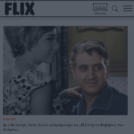
Αίθουσες
ΑΠΟΨΗ
Δεν θα δούμε ποτέ ξανά ασπρόμαυρο το «Η Γυνή να Φοβήται τον
Ανδρα»;