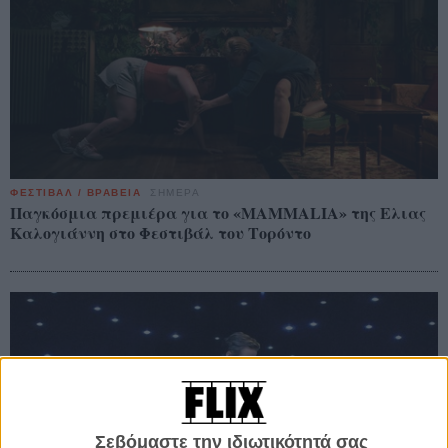
ΦΕΣΤΙΒΑΛ / ΒΡΑΒΕΙΑ
ΣΗΜΕΡΑ
Παγκόσμια πρεμιέρα για το «MAMMALIA» της Ελιας
Καλογιάννη στο Φεστιβάλ του Τορόντο
Σεβόμαστε την ιδιωτικότητά σας