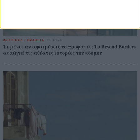
ΦΕΣΤΙΒΑΛ / ΒΡΑΒΕΙΑ
25 ΙΟΥΝ
Τι μένει αν αφαιρέσεις το προφανές; Το Beyond Borders
αναζητά τις αθέατες ιστορίες του κόσμου