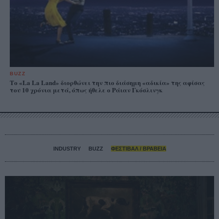
BUZZ
Το «La La Land» διορθώνει την πιο διάσημη «αδικία» της αφίσας
του 10 χρόνια μετά, όπως ήθελε ο Ράιαν Γκόσλινγκ
INDUSTRY
BUZZ
ΦΕΣΤΙΒΑΛ / ΒΡΑΒΕΙΑ