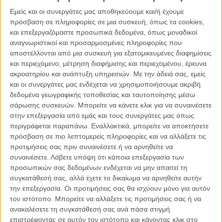
Εμείς και οι συνεργάτες μας αποθηκεύουμε και/ή έχουμε
πρόσβαση σε πληροφορίες σε μια συσκευή, όπως τα cookies,
και επεξεργαζόμαστε προσωπικά δεδομένα, όπως μοναδικοί
αναγνωριστικοί και προσαρμοσμένες πληροφορίες που
αποστέλλονται από μια συσκευή για εξατομικευμένες διαφημίσεις
και περιεχόμενο, μέτρηση διαφήμισης και περιεχομένου, έρευνα
ΦΕΣΤΙΒΑΛ / ΒΡΑΒΕΙΑ
ΧΘΕΣ
Δέκα χρόνια μετά, το «La La Land» επιστρέφει εκεί
ακροατηρίου και ανάπτυξη υπηρεσιών.
Με την άδειά σας, εμείς
όπου ξεκίνησαν όλα
και οι συνεργάτες μας ενδέχεται να χρησιμοποιήσουμε ακριβή
δεδομένα γεωγραφικής τοποθεσίας και ταυτοποίησης μέσω
σάρωσης συσκευών. Μπορείτε να κάνετε κλικ για να συναινέσετε
στην επεξεργασία από εμάς και τους συνεργάτες μας όπως
περιγράφεται παραπάνω. Εναλλακτικά, μπορείτε να αποκτήσετε
πρόσβαση σε πιο λεπτομερείς πληροφορίες και να αλλάξετε τις
προτιμήσεις σας πριν συναινέσετε ή να αρνηθείτε να
συναινέσετε.
Λάβετε υπόψη ότι κάποια επεξεργασία των
προσωπικών σας δεδομένων ενδέχεται να μην απαιτεί τη
συγκατάθεσή σας, αλλά έχετε το δικαίωμα να αρνηθείτε αυτήν
την επεξεργασία. Οι προτιμήσεις σας θα ισχύουν μόνο για αυτόν
τον ιστότοπο. Μπορείτε να αλλάξετε τις προτιμήσεις σας ή να
ανακαλέσετε τη συγκατάθεσή σας ανά πάσα στιγμή
επιστρέφοντας σε αυτόν τον ιστότοπο και κάνοντας κλικ στο