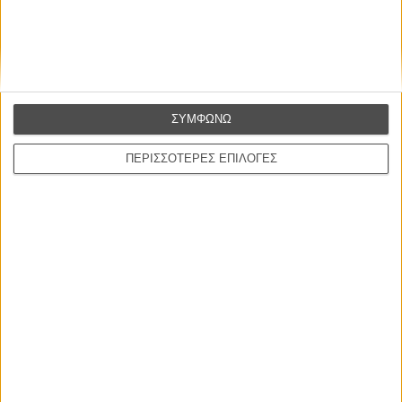
CONNECT
Εγγράψου στο εβδομαδιαίο newsletter μας.
ΕΓΓΡΑΦΗ
ΣΥΜΦΩΝΩ
Θέλω να λαμβάνω τα newsletter σας.
ΠΕΡΙΣΣΟΤΕΡΕΣ ΕΠΙΛΟΓΕΣ