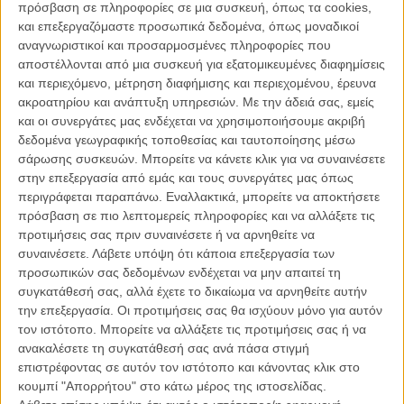
πρόσβαση σε πληροφορίες σε μια συσκευή, όπως τα cookies,
Οι 20 καλύτερες ταινίες του 2015 σύμφωνα με το Sight &
και επεξεργαζόμαστε προσωπικά δεδομένα, όπως μοναδικοί
Sound
αναγνωριστικοί και προσαρμοσμένες πληροφορίες που
ΝΕΑ
/
27 ΝΟΕ 2015
/
Μανώλης Κρανάκης
αποστέλλονται από μια συσκευή για εξατομικευμένες διαφημίσεις
και περιεχόμενο, μέτρηση διαφήμισης και περιεχομένου, έρευνα
ακροατηρίου και ανάπτυξη υπηρεσιών.
Με την άδειά σας, εμείς
Αυτές είναι οι 15 ταινίες που πάτωσαν στο παγκόσμιο
και οι συνεργάτες μας ενδέχεται να χρησιμοποιήσουμε ακριβή
box-office το 2015
δεδομένα γεωγραφικής τοποθεσίας και ταυτοποίησης μέσω
ΝΕΑ
/
29 ΝΟΕ 2015
/
Μανώλης Κρανάκης
σάρωσης συσκευών. Μπορείτε να κάνετε κλικ για να συναινέσετε
στην επεξεργασία από εμάς και τους συνεργάτες μας όπως
Αυτό είναι το (μέχρι στιγμής) καλύτερο βίντεο -
περιγράφεται παραπάνω. Εναλλακτικά, μπορείτε να αποκτήσετε
ανασκόπηση των ταινιών του 2015
πρόσβαση σε πιο λεπτομερείς πληροφορίες και να αλλάξετε τις
ΝΕΑ
/
30 ΝΟΕ 2015
/
Μανώλης Κρανάκης
προτιμήσεις σας πριν συναινέσετε ή να αρνηθείτε να
συναινέσετε.
Λάβετε υπόψη ότι κάποια επεξεργασία των
προσωπικών σας δεδομένων ενδέχεται να μην απαιτεί τη
Best of 2015: Τα τραγούδια που ακούσαμε με τα μάτια
συγκατάθεσή σας, αλλά έχετε το δικαίωμα να αρνηθείτε αυτήν
ΘΕΜΑΤΑ
/
01 ΔΕΚ 2015
/
Πόλυ Λυκούργου
την επεξεργασία. Οι προτιμήσεις σας θα ισχύουν μόνο για αυτόν
τον ιστότοπο. Μπορείτε να αλλάξετε τις προτιμήσεις σας ή να
Best of 2015: 5 ταινίες που πρέπει να δείτε πριν κάνετε
ανακαλέσετε τη συγκατάθεσή σας ανά πάσα στιγμή
το top 10 σας
επιστρέφοντας σε αυτόν τον ιστότοπο και κάνοντας κλικ στο
κουμπί "Απορρήτου" στο κάτω μέρος της ιστοσελίδας.
ΘΕΜΑΤΑ
/
02 ΔΕΚ 2015
/
Γιώργος Κρασσακόπουλος