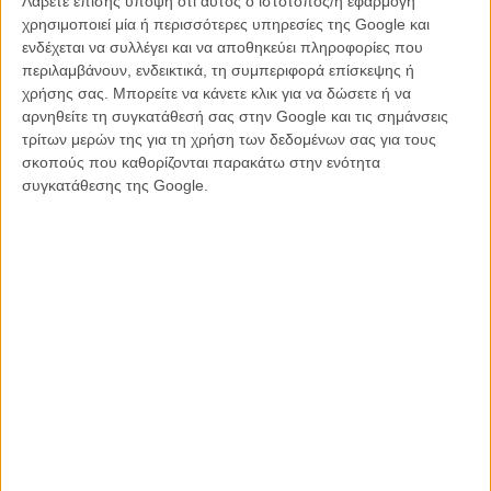
Λάβετε επίσης υπόψη ότι αυτός ο ιστότοπος/η εφαρμογή
χρησιμοποιεί μία ή περισσότερες υπηρεσίες της Google και
Flix Top Ten 2015: Ψηφίστε την καλύτερη ταινία της
ενδέχεται να συλλέγει και να αποθηκεύει πληροφορίες που
χρονιάς!
περιλαμβάνουν, ενδεικτικά, τη συμπεριφορά επίσκεψης ή
ΝΕΑ
/
01 ΔΕΚ 2015
/
Flix Team
χρήσης σας. Μπορείτε να κάνετε κλικ για να δώσετε ή να
αρνηθείτε τη συγκατάθεσή σας στην Google και τις σημάνσεις
τρίτων μερών της για τη χρήση των δεδομένων σας για τους
σκοπούς που καθορίζονται παρακάτω στην ενότητα
συγκατάθεσης της Google.
Η επιτυχία είναι υπερτιμημένη. Δεν σε κάνει
καλύτερο, δεν σε πάει πουθενά η επιτυχία. Είναι
απλώς ένα ωραίο, ανεβαστικό, επιφανειακό
συναίσθημα.»
Βιμ Βέντερς
Συνέντευξη