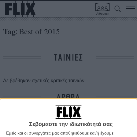
Αίθουσες
Tag
Best of 2015
:
ΤΑΙΝΙΕΣ
Δε βρέθηκαν σχετικές κριτικές ταινιών.
ΑΡΘΡΑ
Τόσο χάλια! Το Variety ψηφίζει τις μεγαλύτερες
αποτυχίες του 2015!
Σεβόμαστε την ιδιωτικότητά σας
ΝΕΑ
/
26 ΝΟΕ 2015
/
Flix Team
Εμείς και οι συνεργάτες μας αποθηκεύουμε και/ή έχουμε