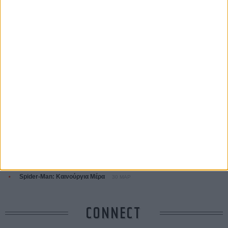
ΤΑ ΠΙΟ
ΔΙΑΒΑΣΜΕΝΑ
Οδύσσεια
01 ΙΟΥΛ
Save the Date! Δείτε πρώτοι το «Σεξ και Αίμα στο Καμπ Μίασμα»!
05
ΑΥΓ
Ο Τζάρεντ Λέτο αρνείται τις καταγγελίες: «Δεν έχω διαπράξει ποτέ
σεξουαλική επίθεση»
30 ΙΟΥΛ
10 καυτές ταινίες (+ 5 δροσερές επανεκδόσεις) για τον Αύγουστο
01
ΑΥΓ
Spider-Man: Καινούργια Μέρα
30 ΜΑΡ
CONNECT