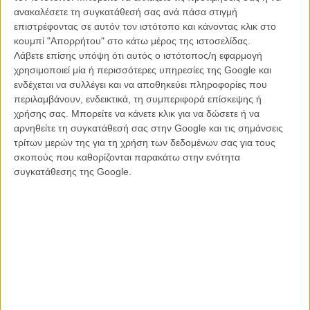
ανακαλέσετε τη συγκατάθεσή σας ανά πάσα στιγμή
Ως περιπέτεια καταστροφής, ωστόσο, το «San Andreas» παραδίδει
επιστρέφοντας σε αυτόν τον ιστότοπο και κάνοντας κλικ στο
και με το παραπάνω αυτό που υπόσχεται: με το παραπάνω, στην
κουμπί "Απορρήτου" στο κάτω μέρος της ιστοσελίδας.
κυριολεξία. Ενας σεισμός δε φτάνει, γι’ αυτό έρχεται κι ένας δεύτερος
Λάβετε επίσης υπόψη ότι αυτός ο ιστότοπος/η εφαρμογή
και μετά ένα τσουνάμι κι εκτός από το skyline του Σαν Φρανσίσκο
χρησιμοποιεί μία ή περισσότερες υπηρεσίες της Google και
που γκρεμίζεται σαν ντόμινο, πέφτει και το υδάτινο Φράγμα του
ενδέχεται να συλλέγει και να αποθηκεύει πληροφορίες που
Χούβερ και η πορτοκαλί γέφυρα κι ολόκληρα τα Pacific Heights κι
περιλαμβάνουν, ενδεικτικά, τη συμπεριφορά επίσκεψης ή
αυτή ακόμα η Κάιλι Μινόγκ που εμφανίζεται και μισή σκηνή και ποτέ
χρήσης σας. Μπορείτε να κάνετε κλικ για να δώσετε ή να
ξανά.
αρνηθείτε τη συγκατάθεσή σας στην Google και τις σημάνσεις
τρίτων μερών της για τη χρήση των δεδομένων σας για τους
Πριν απ’ όλα αυτά, έχουμε δει ήδη από την έναρξη και μια υπέροχη
σκοπούς που καθορίζονται παρακάτω στην ενότητα
επιχείρηση διάσωσης αβοήθητης νεανίδος σε μια χαράδρα, η οποία
συγκατάθεσης της Google.
ανεβάζει μεμιάς την αδρεναλίνη στο κόκκινο και δεν την αφήνει να
πέσει (εκτός από τα συναισθηματικά διαλείμματα που είπαμε
παραπάνω). Και δίπλα στον Ντουέιν βρίσκονται η σύζυγος Κάρλα
Γκουτζίνο κι η κόρη (λίγο πιο μακριά) Αλεξάντρα Νταντάριο, που
καταλαβαίνουμε ότι μοιράζονται γονίδια, γιατί εκτός από σπορτίβες
κι εύστροφες, έχουν και πληθωρικό μπούστο που με κάθε δόνηση
απειλεί να ξεφύγει από το μπλουζάκι.
Η ένταση, η αγωνία και η αληθοφάνεια δε φτάνουν εκείνες ενός
«The Impossible»
, αλλά αυτό δεν είναι και το ζητούμενο. Με