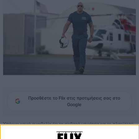
Προσθέστε το Flix στις προτιμήσεις σας στο
Google
Υπάρχει καμιά αμφιβολία ότι τα στιβαρά μπράτσα και το πλατύτερο
κι απ’ την Ομόνοια στέρνο του Ντουέιν Τζόνσον μπορούν να
σώσουν την Καλιφόρνια από το μεγαλύτερο σεισμό της ιστορίας κι