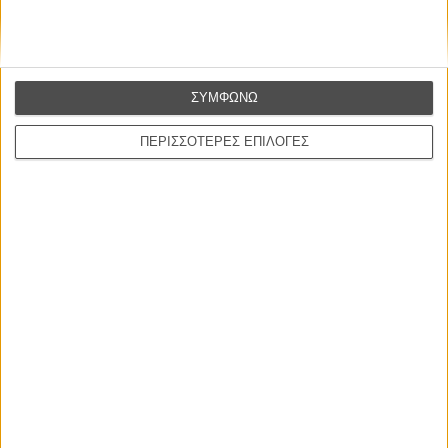
ΝΕΑ
ΣΥΜΦΩΝΩ
Μίλα μου για καλοκαιρινά φεστιβάλ κινηματογράφου
στην Ελλάδα
ΠΕΡΙΣΣΟΤΕΡΕΣ ΕΠΙΛΟΓΕΣ
Ο πιο αναλυτικός οδηγός των καλοκαιρινών φεστιβάλ σε νησιά και ηπειρωτική
Ελλάδα είναι εδώ
Η επιτυχία είναι υπερτιμημένη. Δεν σε κάνει
καλύτερο, δεν σε πάει πουθενά η επιτυχία. Είναι
απλώς ένα ωραίο, ανεβαστικό, επιφανειακό
συναίσθημα.»