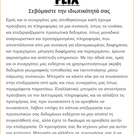
έναν ακόμα μεγαλύτερο απ’ τον πρώτο κι ένα τσουνάμι; Καμία. Είναι
Σεβόμαστε την ιδιωτικότητά σας
εξαιρετικά απολαυστικό να τον βλέπεις να το κάνει; Είναι.
Εμείς και οι συνεργάτες μας αποθηκεύουμε και/ή έχουμε
Στην προκείμενη περίπτωση, ο Ντουέιν είναι ο Ρέι, πιλότος
πρόσβαση σε πληροφορίες σε μια συσκευή, όπως τα cookies,
διασωστικών ελικοπτέρων που έχει κάνει και στο Αφγανιστάν κι είναι
και επεξεργαζόμαστε προσωπικά δεδομένα, όπως μοναδικοί
παλικάρι. Οταν το ρήγμα του Σαν Αντρέας απειλεί να ισοπεδώσει
αναγνωριστικοί και προσαρμοσμένες πληροφορίες που
την Καλιφόρνια, δηλαδή τον κόσμο, ο Ρέι μαζί με την πρώην
αποστέλλονται από μια συσκευή για εξατομικευμένες διαφημίσεις
γυναίκα του που αγαπά ακόμα, παρότι εκείνη τα έχει φτιάξει μ’ έναν
και περιεχόμενο, μέτρηση διαφήμισης και περιεχομένου, έρευνα
άτιμο επιχειρηματία, αγωνίζεται να βρει την κόρη του, η οποία
ακροατηρίου και ανάπτυξη υπηρεσιών.
Με την άδειά σας, εμείς
βρίσκεται στο επίκεντρο των σεισμών, παρέα με το νέο της φλερτ
και οι συνεργάτες μας ενδέχεται να χρησιμοποιήσουμε ακριβή
και τον μικρό του αδελφό.
δεδομένα γεωγραφικής τοποθεσίας και ταυτοποίησης μέσω
σάρωσης συσκευών. Μπορείτε να κάνετε κλικ για να συναινέσετε
Μια αμερικανική ταινία καταστροφής που σέβεται τον εαυτό της,
στην επεξεργασία από εμάς και τους συνεργάτες μας όπως
είναι απαραίτητο να περιέχει τα σχετικά πατριωτικά και ηθικά
περιγράφεται παραπάνω. Εναλλακτικά, μπορείτε να αποκτήσετε
μανιφέστο – έτσι, συχνά-πυκνά, η δράση διακόπτεται από
πρόσβαση σε πιο λεπτομερείς πληροφορίες και να αλλάξετε τις
ανθρωπιστικά διαλείμματα, όπου είτε ο Ρέι μιλά στη γυναίκα του για
προτιμήσεις σας πριν συναινέσετε ή να αρνηθείτε να
το πόσο την αγαπά, πόσο αγαπά τη ζωή, την οικογένειά τους, τον
συναινέσετε.
Λάβετε υπόψη ότι κάποια επεξεργασία των
κήπο τους, είτε η αμερικανική σημαία κυματίζει στο αεράκι,
προσωπικών σας δεδομένων ενδέχεται να μην απαιτεί τη
προοιωνίζοντας ή επιβεβαιώνοντας αργότερα, ότι όλα θα πάνε καλά
συγκατάθεσή σας, αλλά έχετε το δικαίωμα να αρνηθείτε αυτήν
και ό,τι έχει ραγίσει, γάμος ή πεζοδρόμιο, μπορεί να ξαναχτιστεί από
την επεξεργασία. Οι προτιμήσεις σας θα ισχύουν μόνο για αυτόν
την αρχή.
τον ιστότοπο. Μπορείτε να αλλάξετε τις προτιμήσεις σας ή να