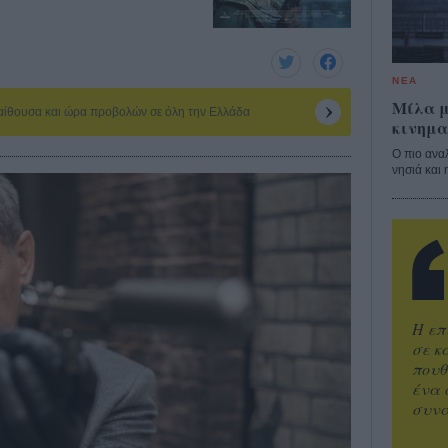
ΝΕΑ
Μίλα μ
 αίθουσα και ώρα προβολών σε όλη την Ελλάδα
κινημα
Ο πιο ανα
νησιά και 
Η επ
σε κ
πουθ
ένα 
συνα