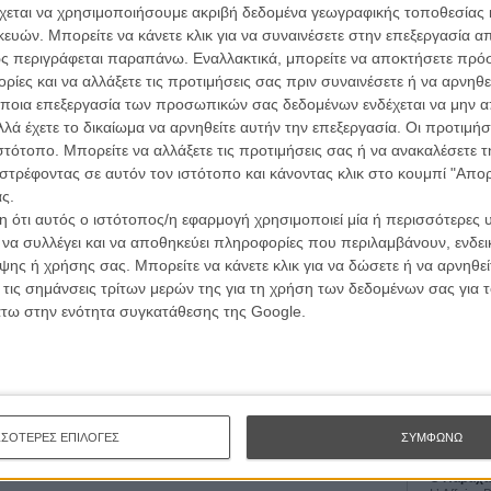
ι καλά. Ναι ο Πιρς Μπρόσναν έχει υπάρξει νούμερο (007
χεται να χρησιμοποιήσουμε ακριβή δεδομένα γεωγραφικής τοποθεσίας 
 περνά από την άλλη μεριά. Και ναι ο Τζέιμς ΜακΤιγκ
ών. Μπορείτε να κάνετε κλικ για να συναινέσετε στην επεξεργασία απ
ν θα μείνει ως οραματιστής του action cinema στην
ς περιγράφεται παραπάνω. Εναλλακτικά, μπορείτε να αποκτήσετε πρό
ίες και να αλλάξετε τις προτιμήσεις σας πριν συναινέσετε ή να αρνηθεί
ποια επεξεργασία των προσωπικών σας δεδομένων ενδέχεται να μην απ
άλλες αναγνωρίσιμες φάτσες που θα δείτε να περνάνε
λά έχετε το δικαίωμα να αρνηθείτε αυτήν την επεξεργασία. Οι προτιμήσ
τι αυτό που κάνει εδώ είναι κάτι που αξίζει αληθινά τον
ιστότοπο. Μπορείτε να αλλάξετε τις προτιμήσεις σας ή να ανακαλέσετε
ατισμό.
στρέφοντας σε αυτόν τον ιστότοπο και κάνοντας κλικ στο κουμπί "Απ
Οι Αρμονί
ς.
Werckmei
 χωρά σε ένα οποιαδήποτε επεισόδιο μιας εβδομαδιαίας
 ότι αυτός ο ιστότοπος/η εφαρμογή χρησιμοποιεί μία ή περισσότερες 
Μπέλα Τα
υ είναι περίπου το ίδιο. Φταίει το γεγονός ότι
ι να συλλέγει και να αποθηκεύει πληροφορίες που περιλαμβάνουν, ενδεικ
οκή και κανείς από τους ήρωες δεν κερδίζει την προσοχή
Μια Θέση 
ης ή χρήσης σας. Μπορείτε να κάνετε κλικ για να δώσετε ή να αρνηθε
A Place in
ου ξεχωρίζει - ακόμη κι αν η καταδίωξη γίνεται όχι μόνο
 τις σημάνσεις τρίτων μερών της για τη χρήση των δεδομένων σας για
Τζορτζ Στί
 του Λονδίνου έως τους ουρανοξύστες της Times
άτω στην ενότητα συγκατάθεσης της Google.
Οδύσσεια
The Odys
Κρίστοφε
με μια από εκείνες τις ταινίες που κάποτε θα
δυ που θα πήγαινες στο video club γύρω στις δέκα και
Ψηλά Τακ
 νοικιασμένες. Κι ακόμη χειρότερα, ο υπάλληλος πίσω
Tacones l
ΣΣΟΤΕΡΕΣ ΕΠΙΛΟΓΕΣ
ΣΥΜΦΩΝΩ
Πέδρο Αλ
ό ενθουσιασμό όταν απαντούσε στην ερώτησή σου: «λέει
Ο Παραχα