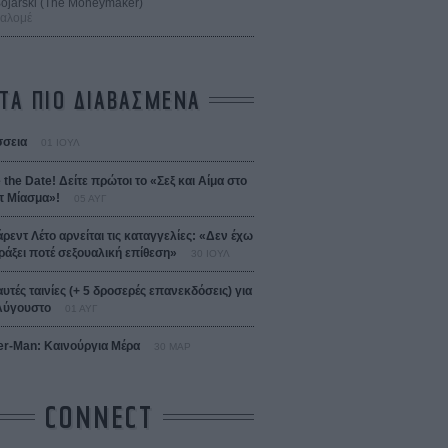
 Bojarski (The Moneymaker)
Σαλομέ
ΤΑ ΠΙΟ ΔΙΑΒΑΣΜΕΝΑ
σεια
01 ΙΟΥΛ
 the Date! Δείτε πρώτοι το «Σεξ και Αίμα στο
 Μίασμα»!
05 ΑΥΓ
άρεντ Λέτο αρνείται τις καταγγελίες: «Δεν έχω
ράξει ποτέ σεξουαλική επίθεση»
30 ΙΟΥΛ
αυτές ταινίες (+ 5 δροσερές επανεκδόσεις) για
Αύγουστο
01 ΑΥΓ
er-Man: Καινούργια Μέρα
30 ΜΑΡ
CONNECT