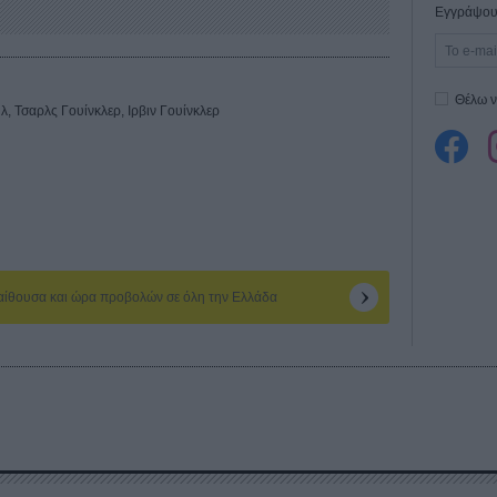
Εγγράψου 
Θέλω ν
, Τσαρλς Γουίνκλερ, Ιρβιν Γουίνκλερ
 αίθουσα και ώρα προβολών σε όλη την Ελλάδα