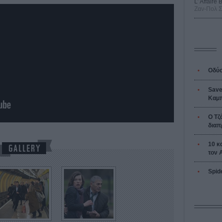
L’ Affaire
Ζαν-Πολ 
Οδύσ
Save
Καμπ
Ο Τζ
διαπ
10 κ
τον 
Spid