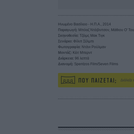
Ηνωμένο Βασίλειο - Η.Π.Α., 2014
Παραγωγή:
Μπόαζ Ντέιβιντσον, Μάθιου Ο' Τουλ
Σκηνοθεσία:
Τζέιμς Μακ Τιγκ
Σενάριο:
Φίλιπ Σέλμπι
Φωτογραφία:
Ντάνι Ρούλμαν
Μοντάζ:
Κέιτ Μπερντ
Διάρκεια:
96 λεπτά
Διανομή:
Spentzos Film/Seven Films
ΠΟΥ ΠΑΙΖΕΤΑΙ;
Διάλεξε