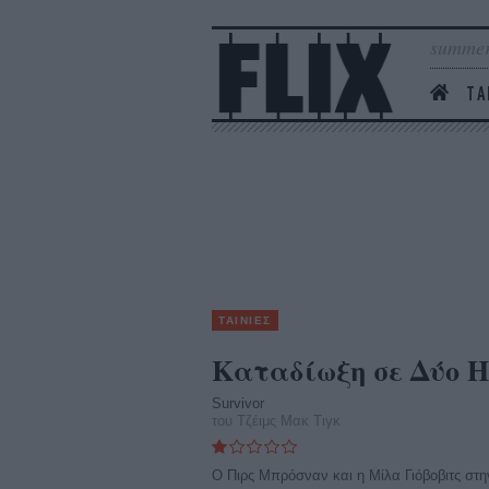
summer
ΤΑ
ΤΑΙΝΙΕΣ
Καταδίωξη σε Δύο Η
Survivor
του Τζέιμς Μακ Τιγκ
Ο Πιρς Μπρόσναν και η Μίλα Γιόβοβιτς στη