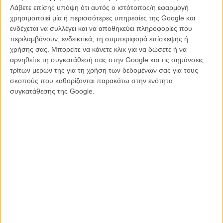
σκηνοθέτες και σεναριογράφοι γαρ. Το κλίμα είναι σατιρικό, το
Λάβετε επίσης υπόψη ότι αυτός ο ιστότοπος/η εφαρμογή
αντικείμενο η υποκρισία στη σύγχρονη αργεντίνικη κοινωνία αλλά
χρησιμοποιεί μία ή περισσότερες υπηρεσίες της Google και
και η κατάπτωσή της (και του κόσμου ολόκληρου), όμως σ' ένα
ενδέχεται να συλλέγει και να αποθηκεύει πληροφορίες που
τερέν μάλλον παρωχημένο, αλλά και οριακά διασκεδαστικό για ένα
περιλαμβάνουν, ενδεικτικά, τη συμπεριφορά επίσκεψης ή
πρώτο θερινό σινεμά με μπύρα στο χέρι.
χρήσης σας. Μπορείτε να κάνετε κλικ για να δώσετε ή να
αρνηθείτε τη συγκατάθεσή σας στην Google και τις σημάνσεις
τρίτων μερών της για τη χρήση των δεδομένων σας για τους
σκοπούς που καθορίζονται παρακάτω στην ενότητα
συγκατάθεσης της Google.