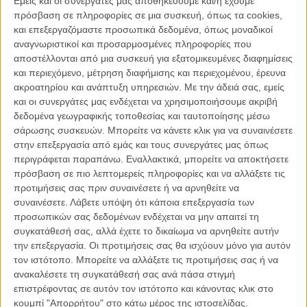
Εμείς και οι συνεργάτες μας αποθηκεύουμε και/ή έχουμε
ενδιαφερθεί για την μπάλα, το χρήμα, τις γυναίκες (ναι, είναι
πάντα
πρόσβαση σε πληροφορίες σε μια συσκευή, όπως τα cookies,
στρέιτ), την πόζα του, τις μεγάλες κουβέντες του και τη φούστα της
και επεξεργαζόμαστε προσωπικά δεδομένα, όπως μοναδικοί
μαμάς ή της συζύγου του, πάντα διαθέσιμης για να τον
αναγνωριστικοί και προσαρμοσμένες πληροφορίες που
προστατεύσει.
αποστέλλονται από μια συσκευή για εξατομικευμένες διαφημίσεις
και περιεχόμενο, μέτρηση διαφήμισης και περιεχομένου, έρευνα
Αυτή είναι η κεντρική ιδέα μιας ανθολογίας, με 16 μικρά κεφάλαια, 16
ακροατηρίου και ανάπτυξη υπηρεσιών.
Με την άδειά σας, εμείς
αυτόνομες ιστοριούλες, πάντα με πρωταγωνιστή τον Γκιγιέρμο
και οι συνεργάτες μας ενδέχεται να χρησιμοποιήσουμε ακριβή
Φραντσέγια (
«Η Φαμίλια»
,
«Το Κόλπο του Αιώνα»
, μεταξύ πολλών
δεδομένα γεωγραφικής τοποθεσίας και ταυτοποίησης μέσω
άλλων ταινιών), ο οποίος εδώ αποδεικνύει συμπυκνωμένα αυτό
σάρωσης συσκευών. Μπορείτε να κάνετε κλικ για να συναινέσετε
που παρουσιάζει εδώ και τρεις δεκαετίες, ότι είναι ένας
στην επεξεργασία από εμάς και τους συνεργάτες μας όπως
πολυμήχανος, ευμεταύλητος, ατρόμητος ηθοποιός. Αυτό, βέβαια, το
περιγράφεται παραπάνω. Εναλλακτικά, μπορείτε να αποκτήσετε
κάνει αλλάζοντας 16 ρόλους, περούκες, μούτες, στάση σώματος,
πρόσβαση σε πιο λεπτομερείς πληροφορίες και να αλλάξετε τις
εκφράσεις, σ' ένα σερί δεξιοτεχνίας που θυμίζει από Σεφερλή ως
προτιμήσεις σας πριν συναινέσετε ή να αρνηθείτε να
Ρόμπερτ Ντε Νίρο και μακάρι το σενάριο της ταινίας να ήταν αντάξιο
συναινέσετε.
Λάβετε υπόψη ότι κάποια επεξεργασία των
της επιδεξιότητάς του.
προσωπικών σας δεδομένων ενδέχεται να μην απαιτεί τη
συγκατάθεσή σας, αλλά έχετε το δικαίωμα να αρνηθείτε αυτήν
Αλλά δεν είναι. Το κάθε μικρό σκετς είναι κι ένα στερεότυπο, μια
την επεξεργασία. Οι προτιμήσεις σας θα ισχύουν μόνο για αυτόν
ιδεούλα, η γυναίκα πειρασμός, ο φόβος για μια κατηγορία
τον ιστότοπο. Μπορείτε να αλλάξετε τις προτιμήσεις σας ή να
κακοποίησης, το εύκολο χρήμα, η δειλία μπροστά στο ανδρικό
ανακαλέσετε τη συγκατάθεσή σας ανά πάσα στιγμή
πρότυπο, η ανδρική φιλία, η μπάλα, όλα λίγο ανούσια, λίγο
επιστρέφοντας σε αυτόν τον ιστότοπο και κάνοντας κλικ στο
προβλέψιμα και πάρα πολύ... ανδρικά, άνδρας ήρωας, άνδρες
κουμπί "Απορρήτου" στο κάτω μέρος της ιστοσελίδας.