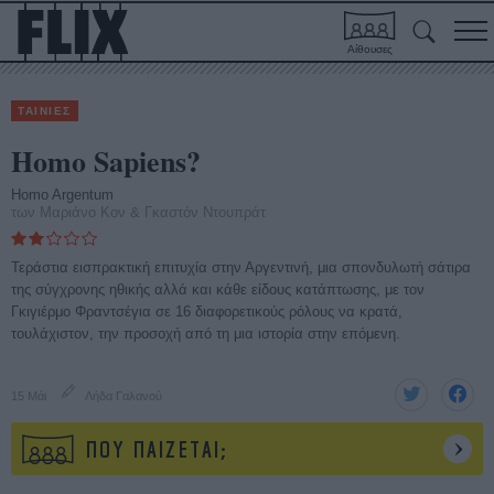
Αίθουσες
ΤΑΙΝΙΕΣ
Homo Sapiens?
Homo Argentum
των Μαριάνο Κον & Γκαστόν Ντουπράτ
Τεράστια εισπρακτική επιτυχία στην Αργεντινή, μια σπονδυλωτή σάτιρα
της σύγχρονης ηθικής αλλά και κάθε είδους κατάπτωσης, με τον
Γκιγιέρμο Φραντσέγια σε 16 διαφορετικούς ρόλους να κρατά,
τουλάχιστον, την προσοχή από τη μια ιστορία στην επόμενη.
15 Μάι
Λήδα Γαλανού
ΠΟΥ ΠΑΙΖΕΤΑΙ;