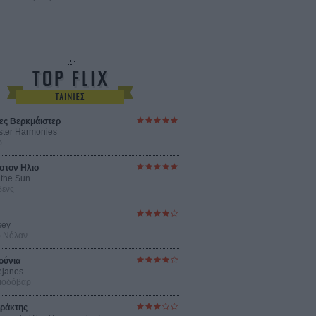
ες Βερκμάιστερ
ster Harmonies
ρ
στον Ηλιο
 the Sun
βενς
sey
ρ Νόλαν
ούνια
ejanos
μοδόβαρ
ράκτης