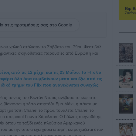
Βιμ Β
Συνέντ
ix στις προτιμήσεις σας στο Google
κινου χαλιού στόλισαν το Σάββατο του 79ου Φεστιβάλ
σημαντικές σκηνοθετικές παρουσίες από Ευρώπη και
τος από τις 12 μέχρι και τις 23 Μαΐου. Το Flix θα
ταφέρει όλα όσα συμβαίνουν μέσα και έξω από τις
ειδικό τμήμα του Flix που ανανεώνεται συνεχώς.
νέας ταινίας του Κεντάν Ντιπιέ, ανέβασε το κέφι στο
ς βίσκονται η τόσο σπιρτόζα Εμα Μάκι, η πάντα με
αρτ (με τσίτι Chanel το πρωί, τουαλέτα Chanel το
ι ο υπερcool Γούντι Χάρελσον. Ο Γάλλος σκηνοθέτης
ινία όπου το ταξίδι ενός πλούσιου Αμερικανού
του με την οποία έχει χάσει επαφή, εκτροχιάζεται όταν
όμου και το κουτσομπολίστικο προσωπικό του