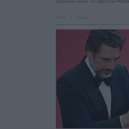
αμερικανικό όνειρο, το Σάββατο του Φεστι
17 Μάι
Flix Team