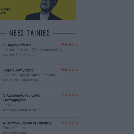
έντερς
ευξη
ΝΕΕΣ ΤΑΙΝΙΕΣ
Ο Παραχαράκτης
L’ Affaire Bojarski (The Moneymaker)
του Ζαν-Πολ Σαλομέ
Γνήσιο Αντίγραφο
Certified Copy (Copie Conforme)
του Αμπάς Κιαροστάμι
Ο Κλειδαράς του Ενός
Εκατομμυρίου
Le Million
του Γκρεγκουάρ Βινιερόν
Αυτό που Ξέρουν οι Γυναίκες
Pour le Plaisir
του Ρεέμ Κερισί