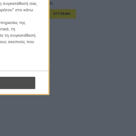
 τη συγκατάθεσή σας
στο εβδομαδιαίο newsletter μας.
ορρήτου" στο κάτω
ΕΓΓΡΑΦΗ
υπηρεσίες της
α λαμβάνω τα newsletter σας.
τικά, τη
ίτε τη συγκατάθεσή
 τους σκοπούς που