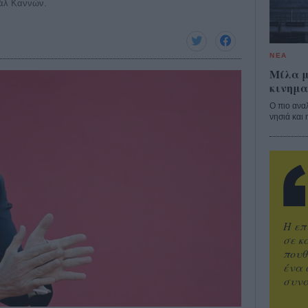
βάλ Καννών.
ΝΕΑ
Μίλα μ
κινημα
Ο πιο ανα
νησιά και 
Η επ
σε κ
πουθ
ένα 
συνα