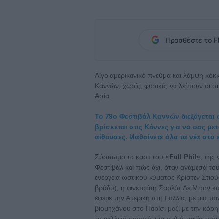
Προσθέστε το Fl
Λίγο αμερικανικό πνεύμα και λάμψη κόκ
Καννών, χωρίς, φυσικά, να λείπουν οι 
Ασία.
Το 79ο Φεστιβάλ Καννών διεξάγεται φέ
βρίσκεται στις Κάννες για να σας με
αίθουσες. Μαθαίνετε όλα τα νέα στο 
Σύσσωμο το καστ του
«Full Phil»
, της 
Φεστιβάλ και πώς όχι, όταν ανάμεσά του
ενέργεια ωστικού κύματος Κρίστεν Στιού
βράδυ), η φινετσάτη Σαρλότ Λε Μπον κα
έφερε την Αμερική στη Γαλλία, με μια τα
βιομηχάνου στο Παρίσι μαζί με την κόρη 
το γαλλικό φαγητό, μια παλιά ταινία τρ