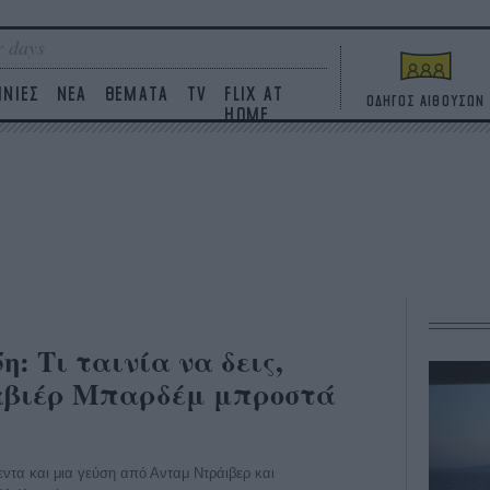
 days
ΙΝΙΕΣ
ΝΕΑ
ΘΕΜΑΤΑ
TV
FLIX AT
ΟΔΗΓΟΣ ΑΙΘΟΥΣΩΝ
HOME
η: Τι ταινία να δεις,
Χαβιέρ Μπαρδέμ μπροστά
-εντα και μια γεύση από Ανταμ Ντράιβερ και