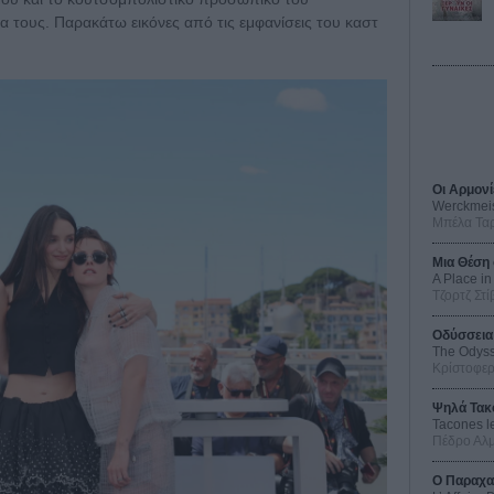
α τους. Παρακάτω εικόνες από τις εμφανίσεις του καστ
Οι Αρμονί
Werckmei
Μπέλα Τα
Μια Θέση 
A Place in
Τζορτζ Στί
Οδύσσεια
The Odys
Κρίστοφε
Ψηλά Τακ
Tacones l
Πέδρο Αλ
Ο Παραχα