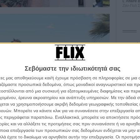
L’ Affaire
Ζαν-Πολ 
Οδύσ
Save
Καμπ
Σεβόμαστε την ιδιωτικότητά σας
Ο Τζ
άτες μας αποθηκεύουμε και/ή έχουμε πρόσβαση σε πληροφορίες σε μια
διαπ
ργαζόμαστε προσωπικά δεδομένα, όπως μοναδικοί αναγνωριστικοί και 
στέλλονται από μια συσκευή για εξατομικευμένες διαφημίσεις και περ
10 κ
τον 
εχομένου, έρευνα ακροατηρίου και ανάπτυξη υπηρεσιών.
Με την άδειά σα
χεται να χρησιμοποιήσουμε ακριβή δεδομένα γεωγραφικής τοποθεσίας 
Spid
ών. Μπορείτε να κάνετε κλικ για να συναινέσετε στην επεξεργασία απ
ς περιγράφεται παραπάνω. Εναλλακτικά, μπορείτε να αποκτήσετε πρό
ίες και να αλλάξετε τις προτιμήσεις σας πριν συναινέσετε ή να αρνηθεί
ποια επεξεργασία των προσωπικών σας δεδομένων ενδέχεται να μην απ
λά έχετε το δικαίωμα να αρνηθείτε αυτήν την επεξεργασία. Οι προτιμήσ