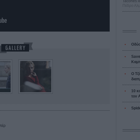
Tacones l
Πέδρο Αλ
Οδύσ
Save
Καμπ
Ο Τζ
διαπ
10 κ
τον 
Spid
επέρ