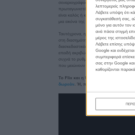
σεναριογράφος στήνει ένα μακάβριο παιχ
λεπτομερείς πληροφορ
πρωταγωνιστές με χαρακτηριστικά γαλλι
Λάβετε υπόψη ότι κά
είναι καλός ή κακός, συμπαθής ή αντιπαθ
συγκατάθεσή σας, αλ
μια εικόνα της αλήθειας σε κάθε χρονική
μόνο για αυτόν τον 
ανά πάσα στιγμή επι
Ταυτόχρονα, η Ερί δεν ξεχνά να μπολιάσε
μέρος της ιστοσελίδα
στη διασημότητα, σ' όσους την απολαμβ
Λάβετε επίσης υπόψη
διασκεδαστικές - ή και μοιραίες - αδυνα
Google και ενδέχετα
επειδή ακριβώς αυτό είναι ένα φιλόδοξο 
συμπεριφορά επίσκεψ
συχνά το ρυθμό της σε μακριές παύσεις
σας στην Google και
που μειώνουν την κατά τα άλλα διασκεδ
καθορίζονται παρακ
Το Flix και η Uber σας πάνε σινεμά!
δωρεάν
. Ή, πιο απλά,
πατήστε εδώ
,
ΠΕΡΙ