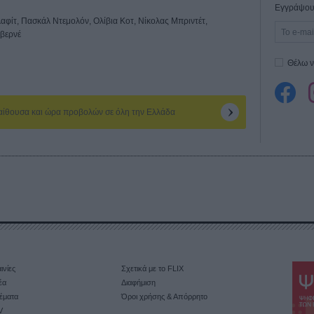
Εγγράψου 
αφίτ, Πασκάλ Ντεμολόν, Ολίβια Κοτ, Νίκολας Μπριντέτ,
αβερνέ
Θέλω ν
 αίθουσα και ώρα προβολών σε όλη την Ελλάδα
ινίες
Σχετικά με το FLIX
έα
Διαφήμιση
έματα
Όροι χρήσης & Απόρρητο
V