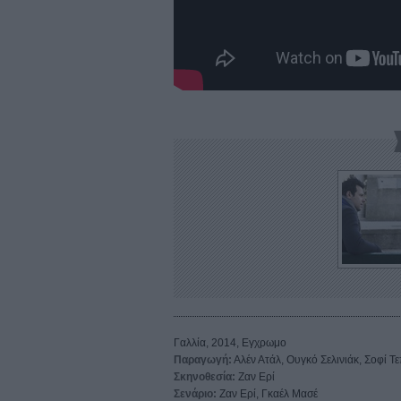
Γαλλία, 2014, Εγχρωμο
Παραγωγή:
Αλέν Ατάλ, Ουγκό Σελινιάκ, Σοφί Τ
Σκηνοθεσία:
Ζαν Ερί
Σενάριο:
Ζαν Ερί, Γκαέλ Μασέ