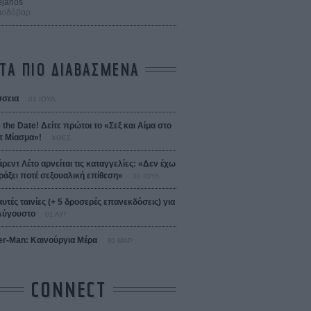
ejanos
μοδόβαρ
ΤΑ ΠΙΟ ΔΙΑΒΑΣΜΕΝΑ
σεια
01 ΙΟΥΛ
 the Date! Δείτε πρώτοι το «Σεξ και Αίμα στο
 Μίασμα»!
ΧΘΕΣ
άρεντ Λέτο αρνείται τις καταγγελίες: «Δεν έχω
ράξει ποτέ σεξουαλική επίθεση»
30 ΙΟΥΛ
αυτές ταινίες (+ 5 δροσερές επανεκδόσεις) για
Αύγουστο
01 ΑΥΓ
er-Man: Καινούργια Μέρα
30 ΜΑΡ
CONNECT