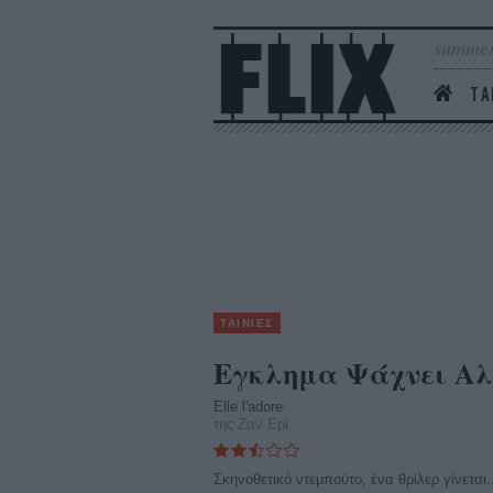
summer
ΤΑ
ΤΑΙΝΙΕΣ
Eγκλημα Ψάχνει Aλ
Elle l'adore
της Ζαν Ερί
Σκηνοθετικό ντεμπούτο, ένα θρίλερ γίνεται..