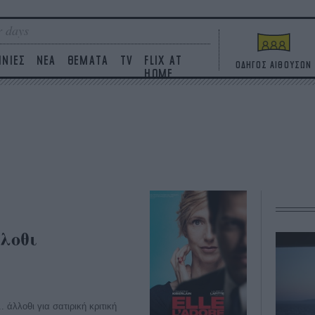
 days
ΙΝΙΕΣ
ΝΕΑ
ΘΕΜΑΤΑ
TV
FLIX AT
ΟΔΗΓΟΣ ΑΙΘΟΥΣΩΝ
HOME
λοθι
. άλλοθι για σατιρική κριτική