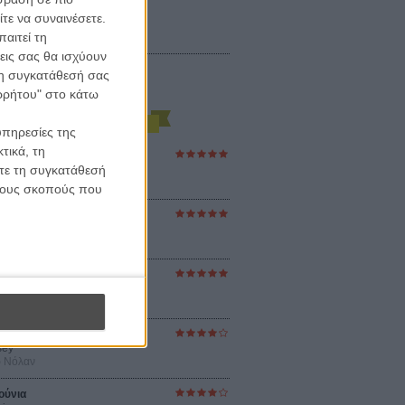
τε να συναινέσετε.
αιτεί τη
εις σας θα ισχύουν
 τη συγκατάθεσή σας
ορρήτου" στο κάτω
υπηρεσίες της
τικά, τη
ες Βερκμάιστερ
ster Harmonies
ίτε τη συγκατάθεσή
ρ
 τους σκοπούς που
ς
r
ορσέζε
στον Ηλιο
 the Sun
βενς
sey
ρ Νόλαν
ούνια