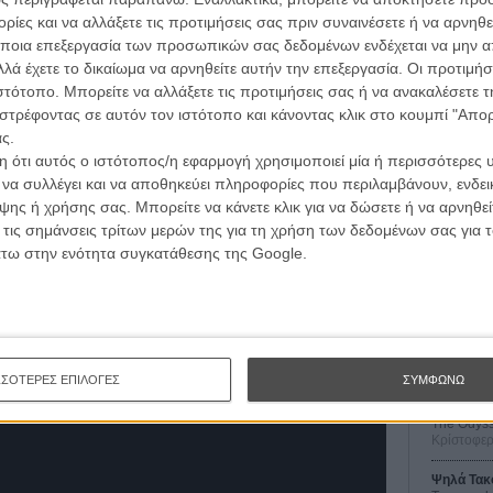
νίδι με κέφι και όρεξη, επιλέγοντας σύνθετους
ίες και να αλλάξετε τις προτιμήσεις σας πριν συναινέσετε ή να αρνηθεί
κή λεπτότητα αλλά και πολυπλοκότητα: κανείς τους δεν
ποια επεξεργασία των προσωπικών σας δεδομένων ενδέχεται να μην απ
ής, τίποτα δεν είναι όπως μοιάζει και δεν υπάρχει μόνο
λά έχετε το δικαίωμα να αρνηθείτε αυτήν την επεξεργασία. Οι προτιμήσ
 στιγμή.
ιστότοπο. Μπορείτε να αλλάξετε τις προτιμήσεις σας ή να ανακαλέσετε
στρέφοντας σε αυτόν τον ιστότοπο και κάνοντας κλικ στο κουμπί "Απ
ι το μυστήριο που αφηγείται, με μια καυστική κριτική
ς.
άνουν κι όσους την κοιτάζουν με δέος, αναδεικνύοντας
 ότι αυτός ο ιστότοπος/η εφαρμογή χρησιμοποιεί μία ή περισσότερες 
μίες και στις δυο πλευρές, με γνώση και μπρίο. Ωστόσο,
ι να συλλέγει και να αποθηκεύει πληροφορίες που περιλαμβάνουν, ενδεικ
Οι Αρμονί
ντεμπούτο, ξετυλίγοντας τα άφθονα στοιχεία του, ξεχνά
Werckmei
ης ή χρήσης σας. Μπορείτε να κάνετε κλικ για να δώσετε ή να αρνηθε
 περιττών διαλόγων ή άχρηστες παράλληλες δράσεις,
Μπέλα Τα
 τις σημάνσεις τρίτων μερών της για τη χρήση των δεδομένων σας για
αστική ανθρώπινη περιπέτεια.
άτω στην ενότητα συγκατάθεσης της Google.
O Ταξιτζή
Taxi Drive
 Μάθετε
πώς μπορείτε να έχετε την πρώτη διαδρομή
Μάρτιν Σκ
 καλέστε uberTAXI και... φύγατε!
Μια Θέση 
A Place in
Τζορτζ Στί
ΣΣΟΤΕΡΕΣ ΕΠΙΛΟΓΕΣ
ΣΥΜΦΩΝΩ
Οδύσσεια
The Odys
Κρίστοφε
Ψηλά Τακ