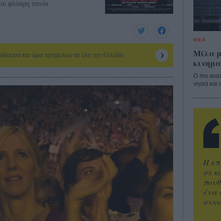
αι φλύαρη ταινία.
ΝΕΑ
Μίλα μ
 αίθουσα και ώρα προβολών σε όλη την Ελλάδα
κινημα
Ο πιο ανα
νησιά και 
Η επ
σε κ
πουθ
ένα 
συνα