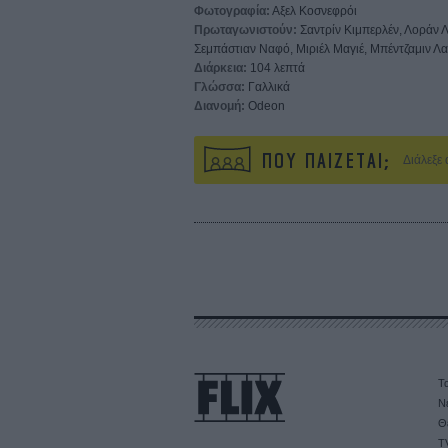
Φωτογραφία:
Αξελ Κοσνεφρόι
Πρωταγωνιστούν:
Σαντρίν Κιμπερλέν, Λοράν Λ
Σεμπάστιαν Ναφό, Μιριέλ Μαγιέ, Μπέντζαμιν Λ
Διάρκεια:
104 λεπτά
Γλώσσα:
Γαλλικά
Διανομή:
Odeon
ΠΟΥ ΠΑΙΖΕΤΑΙ;
Διάλεξε
Τα
Ν
Θ
T