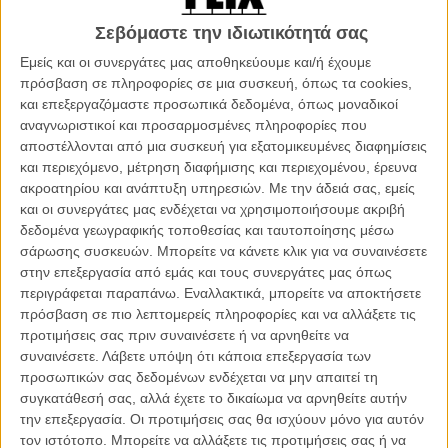
γλυκομίλητος ταξιτζής από την Ινδία που είναι έτοιμος να
Σεβόμαστε την ιδιωτικότητά σας
παντρευτεί με προξενιό. Καθώς η Γούεντι προσπαθεί να κερδίσει και
πάλι την ανεξαρτησία της, συναντά ένα εμπόδιο ιδιαίτερα κοινό
Εμείς και οι συνεργάτες μας αποθηκεύουμε και/ή έχουμε
στους Νεοϋρκέζους: δεν ξέρει να οδηγεί. Θα προσλάβει τον
πρόσβαση σε πληροφορίες σε μια συσκευή, όπως τα cookies,
Νταρβάν για να της μάθει, κι όσο εκείνος της δείχνει πως να κρατά
και επεξεργαζόμαστε προσωπικά δεδομένα, όπως μοναδικοί
το τιμόνι, εκείνη του δείχνει πως να προσεγγίζει τις γυναίκες. Μία
αναγνωριστικοί και προσαρμοσμένες πληροφορίες που
απρόσμενη φιλία τους φέρνει κοντά στη χαρά, το χιούμορ και την
αποστέλλονται από μια συσκευή για εξατομικευμένες διαφημίσεις
αγάπη που βρίσκεις όταν ξεκινάς τη ζωή σου από την αρχή.
και περιεχόμενο, μέτρηση διαφήμισης και περιεχομένου, έρευνα
ακροατηρίου και ανάπτυξη υπηρεσιών.
Με την άδειά σας, εμείς
H άχρωμη μέχρι και αδιάφορη πλεόν φιλμογραφία της Ιζαμπέλ
και οι συνεργάτες μας ενδέχεται να χρησιμοποιήσουμε ακριβή
Κοϊσέτ (με καλύτερη στιγμή της το «My Life Without Me» του 2003)
δεδομένα γεωγραφικής τοποθεσίας και ταυτοποίησης μέσω
δεν παίρνει χρώμα ούτε από τη δεύτερη συνεργασία της εδώ με τον
σάρωσης συσκευών. Μπορείτε να κάνετε κλικ για να συναινέσετε
Μπεν Κίνγκσλεϊ και την Πατρίσια Κλάρκσον (μετά το «Elegy» του
στην επεξεργασία από εμάς και τους συνεργάτες μας όπως
2008) σε ένα μικρό νεοϋορκέζικο φιλμ για τις δεύτερες ευκαιρίες στη
περιγράφεται παραπάνω. Εναλλακτικά, μπορείτε να αποκτήσετε
ζωή που αξίζει να συγκρατήσεις μόνο για τον τρόπο που οι δυο
πρόσβαση σε πιο λεπτομερείς πληροφορίες και να αλλάξετε τις
πρωταγωνιστές του κάνουν ό,τι μπορούν για να το σώσουν από
προτιμήσεις σας πριν συναινέσετε ή να αρνηθείτε να
την απόλυτη αδιαφορία...
συναινέσετε.
Λάβετε υπόψη ότι κάποια επεξεργασία των
προσωπικών σας δεδομένων ενδέχεται να μην απαιτεί τη
Βασισμένο σε ένα άρθρο του New Yorker, το σενάριο του
συγκατάθεσή σας, αλλά έχετε το δικαίωμα να αρνηθείτε αυτήν
«Μαθήματα Οδήγησης» δε διαθέτει ούτε την ελάχιστη
την επεξεργασία. Οι προτιμήσεις σας θα ισχύουν μόνο για αυτόν
διακριτικότητα για να μην καταδείξει σε κάθε πιθανή ευκαιρία το
τον ιστότοπο. Μπορείτε να αλλάξετε τις προτιμήσεις σας ή να