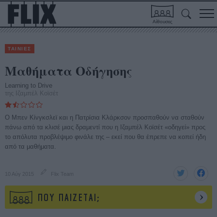
Αίθουσες
ΤΑΙΝΙΕΣ
Μαθήματα Οδήγησης
Learning to Drive
της Ιζαμπέλ Κοϊσέτ
O Μπεν Κίνγκσλεϊ και η Πατρίσια Κλάρκσον προσπαθούν να σταθούν
πάνω από τα κλισέ μιας δραμεντί που η Ιζαμπέλ Κοϊσέτ «οδηγεί» προς
το απόλυτα προβλέψιμο φινάλε της – εκεί που θα έπρεπε να κοπεί ήδη
από τα μαθήματα.
10 Αύγ 2015
Flix Team
ΠΟΥ ΠΑΙΖΕΤΑΙ;