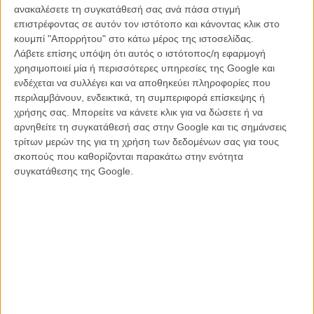
προφανές πως τα μαθήματα του τίτλου δεν είναι παρά μαθήματα
ανακαλέσετε τη συγκατάθεσή σας ανά πάσα στιγμή
ζωής, ενώ επιπρόσθετα αγωνιά να μας κάνει να συμπαθήσουμε τον
επιστρέφοντας σε αυτόν τον ιστότοπο και κάνοντας κλικ στο
«ξένο» Ινδό, ο οποίος αν και Αμερικάνος πολίτης παραμένει δέσμιος
κουμπί "Απορρήτου" στο κάτω μέρος της ιστοσελίδας.
του χρώματος του, των πολύχρωμων τουρμπάν που φοράει και της
Λάβετε επίσης υπόψη ότι αυτός ο ιστότοπος/η εφαρμογή
κλειστής κοινότητας με την οποία αναγκαστικά ζει.
χρησιμοποιεί μία ή περισσότερες υπηρεσίες της Google και
ενδέχεται να συλλέγει και να αποθηκεύει πληροφορίες που
Οσο κι αν μοιάζει αδύνατον να μην παρασυρθείς από την πηγαία
περιλαμβάνουν, ενδεικτικά, τη συμπεριφορά επίσκεψης ή
ερμηνευτική γενναιοδωρία του Μπεν Κίνγκλσεϊ και την σαρωτική
χρήσης σας. Μπορείτε να κάνετε κλικ για να δώσετε ή να
δραματική κομεντί που εκτελεί από μόνη της η Πατρίσια Κλάρκσον,
αρνηθείτε τη συγκατάθεσή σας στην Google και τις σημάνσεις
είναι ελάχιστες οι σκηνές μεταξύ τους που πυροδοτούν κάτι
τρίτων μερών της για τη χρήση των δεδομένων σας για τους
περισσότερο από «τηλεοπτικά» αισθήματα, καθώς είσαι σίγουρος
σκοπούς που καθορίζονται παρακάτω στην ενότητα
σχεδόν από τα πρώτα λεπτά για τον τρόπο με τον οποίο θα
συγκατάθεσης της Google.
εξελιχθεί η ιστορία μεταξύ τους.
Φορτωμένο με σοφιστείες – που ο Κίνγκσλεϊ προσπαθεί συνεχώς
να πλασάρει σαν να μην είναι ό,τι πιο αφελές έχεις ξανακούσει
δεκάδες φορές στο σινεμα και με νευρώσεις που η Κλάρκσον σώζει
από το να μην αγγίξουν τα όρια της υστερίας, το φιλμ της Κοϊσέτ
«κόβεται» ήδη από το πρώτο μάθημα ακριβώς επειδή θεωρεί πως
κρατώντας χαμηλούς τόνους θα καταφέρει να αναδείξει τη μεγάλη
του ψυχή.