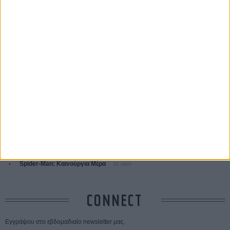
ΤΑ ΠΙΟ
ΔΙΑΒΑΣΜΕΝΑ
Οδύσσεια
01 ΙΟΥΛ
Save the Date! Δείτε πρώτοι το «Σεξ και Αίμα στο Καμπ Μίασμα»!
05
ΑΥΓ
Ο Τζάρεντ Λέτο αρνείται τις καταγγελίες: «Δεν έχω διαπράξει ποτέ
σεξουαλική επίθεση»
30 ΙΟΥΛ
10 καυτές ταινίες (+ 5 δροσερές επανεκδόσεις) για τον Αύγουστο
01
ΑΥΓ
Spider-Man: Καινούργια Μέρα
30 ΜΑΡ
CONNECT
Εγγράψου στο εβδομαδιαίο newsletter μας.