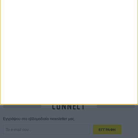
ΔΙΑΒΑΣΜΕΝΑ
Οδύσσεια
01 ΙΟΥΛ
Save the Date! Δείτε πρώτοι το «Σεξ και Αίμα στο Καμπ Μίασμα»!
05
ΑΥΓ
Ο Τζάρεντ Λέτο αρνείται τις καταγγελίες: «Δεν έχω διαπράξει ποτέ
σεξουαλική επίθεση»
30 ΙΟΥΛ
10 καυτές ταινίες (+ 5 δροσερές επανεκδόσεις) για τον Αύγουστο
01
ΑΥΓ
Spider-Man: Καινούργια Μέρα
30 ΜΑΡ
CONNECT
Εγγράψου στο εβδομαδιαίο newsletter μας.
ΕΓΓΡΑΦΗ