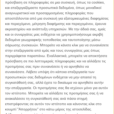
πρόσβαση σε πληροφορίες σε μια συσκευή, όπως τα cookies,
σύζυγό του, Λενόρ. Ωστόσο στο εξελισσόμενο μυστικό φλερτ θα
και επεξεργαζόμαστε προσωπικά δεδομένα, όπως μοναδικοί
βάλει φρένο όχι μόνο ο άντρας της Λενόρ, αλλά κυρίως ένα
αναγνωριστικοί και προσαρμοσμένες πληροφορίες που
εγκληματικό δίκτυο που ο Μιλς θ’ αναγκαστεί να ξεσκεπάσει,
αποστέλλονται από μια συσκευή για εξατομικευμένες διαφημίσεις
περνώντας δια πυρός και σιδήρου, πάντα μόνος του, προκειμένου,
και περιεχόμενο, μέτρηση διαφήμισης και περιεχομένου, έρευνα
για άλλη μια φορά, να υπερασπιστεί την απόλυτη προτεραιότητά
ακροατηρίου και ανάπτυξη υπηρεσιών.
Με την άδειά σας, εμείς
του: την ασφάλεια της κόρης του.
και οι συνεργάτες μας ενδέχεται να χρησιμοποιήσουμε ακριβή
δεδομένα γεωγραφικής τοποθεσίας και ταυτοποίησης μέσω
Ιδια γεύση στην τρίτη περιπέτεια του «Taken», από τον Ολιβιέ
σάρωσης συσκευών. Μπορείτε να κάνετε κλικ για να συναινέσετε
Μεγκατόν και τον (παραγωγό και συνσεναριογράφο) Λικ Μπεσόν
στην επεξεργασία από εμάς και τους συνεργάτες μας όπως
που ξεκάθαρα κι απενοχοποιημένα κεφαλαιοποιούν την εμπορική
περιγράφεται παραπάνω. Εναλλακτικά, μπορείτε να αποκτήσετε
επιτυχία των προηγούμενων και την αληθινή αποκάλυψη του Λίαμ
πρόσβαση σε πιο λεπτομερείς πληροφορίες και να αλλάξετε τις
Νίσον ως επιβλητικό και γοητευτικό, σιτεμένο ήρωα δράσης.
προτιμήσεις σας πριν συναινέσετε ή να αρνηθείτε να
συναινέσετε.
Λάβετε υπόψη ότι κάποια επεξεργασία των
Η ταινία ακολουθεί τους άξονες που έχει θέσει: οικογενειακές αρχές,
προσωπικών σας δεδομένων ενδέχεται να μην απαιτεί τη
οριακή αυτοδικία, μοντάζ που τρελαίνει, λήψεις απ’ όποια δυνατή
συγκατάθεσή σας, αλλά έχετε το δικαίωμα να αρνηθείτε αυτήν
γωνία, θεαματικές καταδιώξεις με πόδια, αυτοκίνητα και ό,τι
την επεξεργασία. Οι προτιμήσεις σας θα ισχύουν μόνο για αυτόν
επιπλέον βρεθεί στη γύρω περιοχή, όμορφες γυναίκες (με κορυφαία
τον ιστότοπο. Μπορείτε να αλλάξετε τις προτιμήσεις σας ή να
τη Φάμκε Γιάνσεν για όσο φτουράει), αμείωτο σασπένς και κεντρικό
ανακαλέσετε τη συγκατάθεσή σας ανά πάσα στιγμή
κίνητρο αυτό του πατέρα-προστάτη.
επιστρέφοντας σε αυτόν τον ιστότοπο και κάνοντας κλικ στο
κουμπί "Απορρήτου" στο κάτω μέρος της ιστοσελίδας.
Ο συναισθηματικός παράγοντας στην τρίτη ταινία είναι