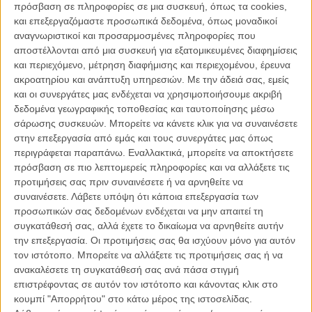
πρόσβαση σε πληροφορίες σε μια συσκευή, όπως τα cookies,
Λατινοαμερικανών μεταναστών, κυρίως αγροτών βιοπαλαιστών, με
και επεξεργαζόμαστε προσωπικά δεδομένα, όπως μοναδικοί
μια κουλτούρα και συνθήκες ζωής που βρίσκουν τον Γουάιτ ξένο. Τα
αναγνωριστικοί και προσαρμοσμένες πληροφορίες που
παιδιά αυτά, όπως ο Γουάιτ μαθαίνει από νωρίς, είναι «αόρατα»,
αποστέλλονται από μια συσκευή για εξατομικευμένες διαφημίσεις
στην κοινότητα και στο κράτος, εργάτες της γης χωρίς άλλες
και περιεχόμενο, μέτρηση διαφήμισης και περιεχομένου, έρευνα
δυνατότητες ή φιλοδοξίες. Ωστόσο, η επιμονή του, τα ιδανικά του
ακροατηρίου και ανάπτυξη υπηρεσιών.
Με την άδειά σας, εμείς
Γουάιτ, που γρήγορα τα παιδιά θ' αρχίσουν να φωνάζουν ειρωνικά
και οι συνεργάτες μας ενδέχεται να χρησιμοποιήσουμε ακριβή
και τρυφερά «Blanco» και η ελπίδα που θα τους εμπνεύσει θα
δεδομένα γεωγραφικής τοποθεσίας και ταυτοποίησης μέσω
διαμορφώσουν μια ομάδα με απρόσμενη επιτυχία αλλά και μ’ ένα
σάρωσης συσκευών. Μπορείτε να κάνετε κλικ για να συναινέσετε
φρέσκο ενθουσιασμό για την πραγματοποίηση του αμερικανικού
στην επεξεργασία από εμάς και τους συνεργάτες μας όπως
ονείρου.
περιγράφεται παραπάνω. Εναλλακτικά, μπορείτε να αποκτήσετε
πρόσβαση σε πιο λεπτομερείς πληροφορίες και να αλλάξετε τις
Η Νεοζηλανδή σκηνοθέτης ταινιών όπως «Το Σημάδι της Φάλαινας»
προτιμήσεις σας πριν συναινέσετε ή να αρνηθείτε να
και το «North Country» μεταφέρει στο σινεμά μια πραγματική κι
συναινέσετε.
Λάβετε υπόψη ότι κάποια επεξεργασία των
αρκετά πρόσφατη ιστορία, με αδιαμφισβήτητη εξιδανίκευση, αλλά
προσωπικών σας δεδομένων ενδέχεται να μην απαιτεί τη
και μ’ ένα μεταδοτικό συναισθηματισμό. Οι σκηνές των
συγκατάθεσή σας, αλλά έχετε το δικαίωμα να αρνηθείτε αυτήν
προπονήσεων των αγοριών, η αφορμή να τους αποδεχτούν οι
την επεξεργασία. Οι προτιμήσεις σας θα ισχύουν μόνο για αυτόν
οικογένειές τους που ως τότε τους υπολογίζουν περισσότερο ως
τον ιστότοπο. Μπορείτε να αλλάξετε τις προτιμήσεις σας ή να
εργατικά χέρια, η συνειδητοποίηση της «λευκής» οικογένειας του
ανακαλέσετε τη συγκατάθεσή σας ανά πάσα στιγμή
Γουάιτ ότι έχει ανακαλύψει έναν τόπο με αληθινή αγάπη κι
επιστρέφοντας σε αυτόν τον ιστότοπο και κάνοντας κλικ στο
αλληλεγγύη, μέχρι και οι, αναμενόμενοι, μεσότιτλοι στο τέλος της
κουμπί "Απορρήτου" στο κάτω μέρος της ιστοσελίδας.
ταινίας που αφηγούνται πώς εξελίχθηκε (θεαματικά) η ζωή του