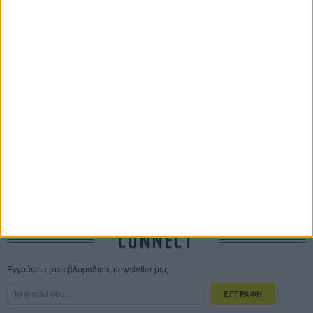
ΔΙΑΒΑΣΜΕΝΑ
Οδύσσεια
01 ΙΟΥΛ
Save the Date! Δείτε πρώτοι το «Σεξ και Αίμα στο Καμπ Μίασμα»!
ΧΘΕΣ
Ο Τζάρεντ Λέτο αρνείται τις καταγγελίες: «Δεν έχω διαπράξει ποτέ
σεξουαλική επίθεση»
30 ΙΟΥΛ
10 καυτές ταινίες (+ 5 δροσερές επανεκδόσεις) για τον Αύγουστο
01
ΑΥΓ
Spider-Man: Καινούργια Μέρα
30 ΜΑΡ
CONNECT
Εγγράψου στο εβδομαδιαίο newsletter μας.
ΕΓΓΡΑΦΗ