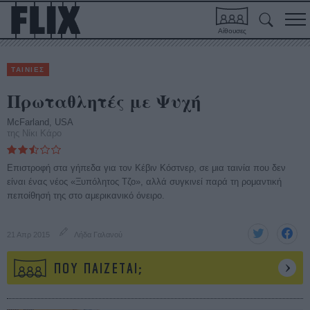
Αίθουσες
ΤΑΙΝΙΕΣ
Πρωταθλητές με Ψυχή
McFarland, USA
της Νίκι Κάρο
Επιστροφή στα γήπεδα για τον Κέβιν Κόστνερ, σε μια ταινία που δεν
είναι ένας νέος «Ξυπόλητος Τζο», αλλά συγκινεί παρά τη ρομαντική
πεποίθησή της στο αμερικανικό όνειρο.
21 Απρ 2015
Λήδα Γαλανού
ΠΟΥ ΠΑΙΖΕΤΑΙ;