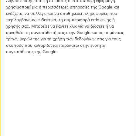
Λάβετε επίσης υπόψη ότι αυτός ο ιστότοπος/η εφαρμογή
καθενός από την ομάδα του ΜακΦάρλαντ, βρίσκουν το θεατή
χρησιμοποιεί μία ή περισσότερες υπηρεσίες της Google και
κάπου ανάμεσα στον εμετό από υπεργλυκαιμία και στην ειλικρινή,
ενδέχεται να συλλέγει και να αποθηκεύει πληροφορίες που
αφοπλιστική συγκίνηση.
περιλαμβάνουν, ενδεικτικά, τη συμπεριφορά επίσκεψης ή
χρήσης σας. Μπορείτε να κάνετε κλικ για να δώσετε ή να
Ο Κέβιν Κόστνερ αναλαμβάνει με ευκολία ένα ρόλο που του ταιριάζει
αρνηθείτε τη συγκατάθεσή σας στην Google και τις σημάνσεις
γάντι και στον οποίο φέρνει τη σιωπηλή του δύναμη και κλασική
τρίτων μερών της για τη χρήση των δεδομένων σας για τους
αρετή, παρά τα ξανθομελί βαμμένα μαλλιά του. Το σενάριο έχει πιο
σκοπούς που καθορίζονται παρακάτω στην ενότητα
αμερικανική προσέγγιση της επιτυχίας και του happy end κι από την
συγκατάθεσης της Google.
ίδια την αστερόεσσα, όμως το φιλμ, με σχετική σκηνοθετική
αυτοσυγκράτηση και μια τρυφερή αφέλεια, προσφέρει μια αθώα,
ελαφρώς εκπαιδευτική, αγνά συναισθηματική ψυχαγωγία για όλη
την οικογένεια.