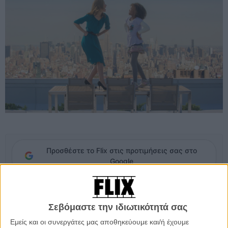
Προσθέστε το Flix στις προτιμήσεις σας στο
Google
Στη σημερινή Νέα Υόρκη, η Αννι ζει, μαζί με άλλα κοριτσάκια, μια
ζωή καταπίεσης στο σπίτι της ανάδοχης μητέρας της, της Μις
Σεβόμαστε την ιδιωτικότητά σας
Χάνιγκαν. Ολα θ’ αλλάξουν όταν ο δισεκατομμυριούχος Γουιλ Στακς,
Εμείς και οι συνεργάτες μας αποθηκεύουμε και/ή έχουμε
επιχειρηματίας με βλέψεις να γίνει δήμαρχος της πόλης, επιλέξει την