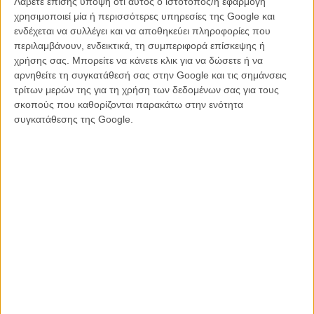
Λάβετε επίσης υπόψη ότι αυτός ο ιστότοπος/η εφαρμογή
αχταρμά όλο και πιο απίστευτο κι αποτυχημένα κωμικό, κάνοντας
χρησιμοποιεί μία ή περισσότερες υπηρεσίες της Google και
την ομώνυμη μέτρια επίσης ταινία του Τζον Χιούστον από το 1982
ενδέχεται να συλλέγει και να αποθηκεύει πληροφορίες που
να μοιάζει «ultimate classic».
περιλαμβάνουν, ενδεικτικά, τη συμπεριφορά επίσκεψης ή
χρήσης σας. Μπορείτε να κάνετε κλικ για να δώσετε ή να
Το μόνο που απομένει είναι αντανακλαστικές συναισθηματικές
αρνηθείτε τη συγκατάθεσή σας στην Google και τις σημάνσεις
αντιδράσεις σε υπέροχα τραγούδια σαν το «It’s the Hard-Knock
τρίτων μερών της για τη χρήση των δεδομένων σας για τους
Life» και το «Tomorrow» κι η αίσθηση μιας ευκαιρίας χαμένης μέσα
σκοπούς που καθορίζονται παρακάτω στην ενότητα
στην προχειρότητα και την ισοπεδωτική πολιτική ορθότητα.
συγκατάθεσης της Google.