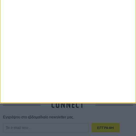
ΔΙΑΒΑΣΜΕΝΑ
Οδύσσεια
01 ΙΟΥΛ
Save the Date! Δείτε πρώτοι το «Σεξ και Αίμα στο Καμπ Μίασμα»!
05
ΑΥΓ
Ο Τζάρεντ Λέτο αρνείται τις καταγγελίες: «Δεν έχω διαπράξει ποτέ
σεξουαλική επίθεση»
30 ΙΟΥΛ
10 καυτές ταινίες (+ 5 δροσερές επανεκδόσεις) για τον Αύγουστο
01
ΑΥΓ
Spider-Man: Καινούργια Μέρα
30 ΜΑΡ
CONNECT
Εγγράψου στο εβδομαδιαίο newsletter μας.
ΕΓΓΡΑΦΗ