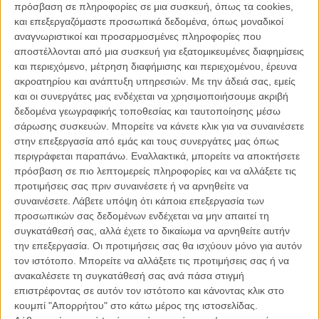
πρόσβαση σε πληροφορίες σε μια συσκευή, όπως τα cookies,
Αννι για την προεκλογική καμπάνια του, βγάζοντάς την από τη
και επεξεργαζόμαστε προσωπικά δεδομένα, όπως μοναδικοί
συννεφιασμένη ζωή της. Μόνο που δεν είναι καθόλου σίγουρο, σ’
αναγνωριστικοί και προσαρμοσμένες πληροφορίες που
αυτή τη σχέση, ποιος σώζει ποιον.
αποστέλλονται από μια συσκευή για εξατομικευμένες διαφημίσεις
και περιεχόμενο, μέτρηση διαφήμισης και περιεχομένου, έρευνα
Το κλασικό κόμικ και μετέπειτα μιούζικαλ διασκευάζεται για το σινεμά
ακροατηρίου και ανάπτυξη υπηρεσιών.
Με την άδειά σας, εμείς
σε hip-hop εκδοχή από τον Γουιλ Γκλακ του «Easy A» και τη
και οι συνεργάτες μας ενδέχεται να χρησιμοποιήσουμε ακριβή
σεναριογράφο Αλίν Μπρος ΜακΚένα του «Ο Διάβολος Φοράει
δεδομένα γεωγραφικής τοποθεσίας και ταυτοποίησης μέσω
Prada» και του «We Bought a Zoo», με πρωταγωνίστρια τη μαγική
σάρωσης συσκευών. Μπορείτε να κάνετε κλικ για να συναινέσετε
Κουαβένζανεϊ Γουόλις του «Beasts of the Southern Wild».
στην επεξεργασία από εμάς και τους συνεργάτες μας όπως
περιγράφεται παραπάνω. Εναλλακτικά, μπορείτε να αποκτήσετε
Κι αν η Γουόλις, ο γοητευτικός, βελούδινος Τζέιμι Φοξ και η Κάμερον
πρόσβαση σε πιο λεπτομερείς πληροφορίες και να αλλάξετε τις
Ντίαζ σε έξαρση slapstick κωμικότητας, κάνουν ό,τι μπορούν για να
προτιμήσεις σας πριν συναινέσετε ή να αρνηθείτε να
δώσουν ψυχή και νεύρο στην ταινία, τίποτε άλλο δεν τους βοηθά:
συναινέσετε.
Λάβετε υπόψη ότι κάποια επεξεργασία των
ούτε η άτσαλη σκηνοθεσία, ούτε οι παρωχημένες χορογραφίες και
προσωπικών σας δεδομένων ενδέχεται να μην απαιτεί τη
τα εμφανή lip sync στα τραγούδια, ούτε η αποστειρωμένη διασκευή
συγκατάθεσή σας, αλλά έχετε το δικαίωμα να αρνηθείτε αυτήν
του σεναρίου, ούτε η γενική κακογουστιά και φτήνια.
την επεξεργασία. Οι προτιμήσεις σας θα ισχύουν μόνο για αυτόν
τον ιστότοπο. Μπορείτε να αλλάξετε τις προτιμήσεις σας ή να
Ακόμα κι αν η ιστορία της μικρής ορφανής Αννι που φέρνει την
ανακαλέσετε τη συγκατάθεσή σας ανά πάσα στιγμή
ευτυχία σ’ όποιον συναντήσει μπορεί να επιβιώσει στο σημερινό
επιστρέφοντας σε αυτόν τον ιστότοπο και κάνοντας κλικ στο
κυνισμό, το σενάριο της ταινίας κάνει ό,τι μπορεί για να καταστρέψει
κουμπί "Απορρήτου" στο κάτω μέρος της ιστοσελίδας.
την όποια δομή, μετατρέποντάς τη σ’ έναν άτεχνο μουσικοχορευτικό