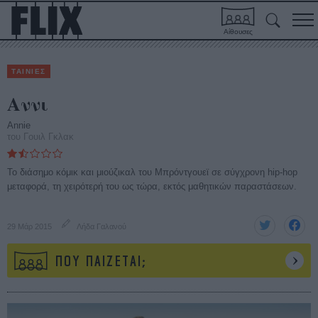
Αίθουσες
ΤΑΙΝΙΕΣ
Αννι
Annie
του Γουιλ Γκλακ
To διάσημο κόμικ και μιούζικαλ του Μπρόντγουεϊ σε σύγχρονη hip-hop
μεταφορά, τη χειρότερή του ως τώρα, εκτός μαθητικών παραστάσεων.
29 Μάρ 2015
Λήδα Γαλανού
ΠΟΥ ΠΑΙΖΕΤΑΙ;