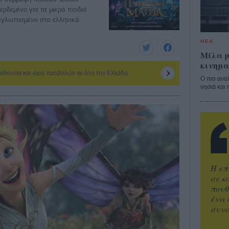
ρδεμένο για τα μικρά παιδιά
αγλωττισμένο στα ελληνικά.
ΝΕΑ
Μίλα μ
κινημα
 αίθουσα και ώρα προβολών σε όλη την Ελλάδα
Ο πιο ανα
νησιά και 
Η επ
σε κ
πουθ
ένα 
συνα