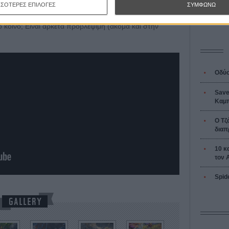
Tacones l
φορετικές επιρροές μπερδεύουν τον τόνο της.
ΣΣΟΤΕΡΕΣ ΕΠΙΛΟΓΕΣ
ΣΥΜΦΩΝΩ
Πέδρο Αλ
επε να είχε μείνει λίγο πιο απλή για να μπορούν να την
 κοινό; Είναι αρκετά προβλέψιμη (ακόμα και στην
Οδύσ
Save
Καμπ
Ο Τζ
διαπ
10 κ
τον 
Spid