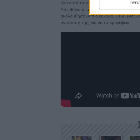
όλα αυτά τα στοιχεία, όλες αυτές οι δια
ΠΕΡΙ
Απευθύνεται σε παιδιά; Γιατί τότε θα έπρ
ακολουθήσουν πιο εύκολα. Θέλει ενήλικο
ανατροπή της) για να το «μαγέψει».