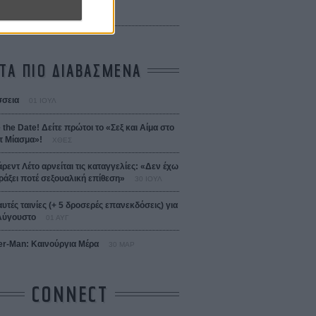
ejanos
μοδόβαρ
ΤΑ ΠΙΟ ΔΙΑΒΑΣΜΕΝΑ
σεια
01 ΙΟΥΛ
 the Date! Δείτε πρώτοι το «Σεξ και Αίμα στο
 Μίασμα»!
ΧΘΕΣ
άρεντ Λέτο αρνείται τις καταγγελίες: «Δεν έχω
ράξει ποτέ σεξουαλική επίθεση»
30 ΙΟΥΛ
αυτές ταινίες (+ 5 δροσερές επανεκδόσεις) για
Αύγουστο
01 ΑΥΓ
er-Man: Καινούργια Μέρα
30 ΜΑΡ
CONNECT