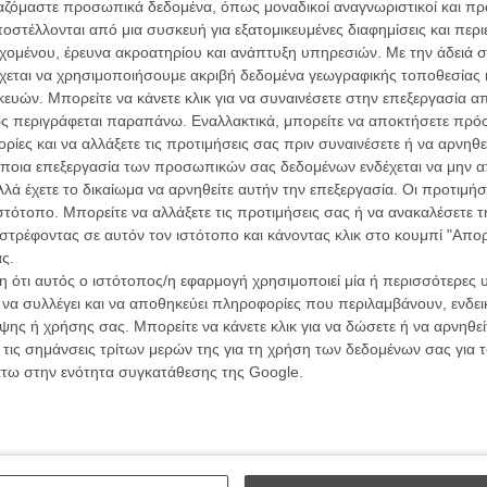
ργαζόμαστε προσωπικά δεδομένα, όπως μοναδικοί αναγνωριστικοί και 
αθεί να διδάξει το ίδιο στην μικρή της αδελφή: να
στέλλονται από μια συσκευή για εξατομικευμένες διαφημίσεις και περ
κιά. Η αγάπη σε τυφλώνει και σε εξαπατά.
εχομένου, έρευνα ακροατηρίου και ανάπτυξη υπηρεσιών.
Με την άδειά σα
χεται να χρησιμοποιήσουμε ακριβή δεδομένα γεωγραφικής τοποθεσίας 
εχνικού ήχου (και 7 φορές βραβευμένου με Οσκαρ)
ών. Μπορείτε να κάνετε κλικ για να συναινέσετε στην επεξεργασία απ
nimation που φέρει την υπογραφή του Τζορτζ Λούκας
ς περιγράφεται παραπάνω. Εναλλακτικά, μπορείτε να αποκτήσετε πρό
σή του από τον Σαίξπηρ και το «Ονειρο Θερινής
ίες και να αλλάξετε τις προτιμήσεις σας πριν συναινέσετε ή να αρνηθεί
σει πολλές ακόμα επιρροές της ποπ κουλτούρας από το
ποια επεξεργασία των προσωπικών σας δεδομένων ενδέχεται να μην απ
ορφη και το Τέρας» κι από τον κόσμο του animation
Οι Αρμονί
λά έχετε το δικαίωμα να αρνηθείτε αυτήν την επεξεργασία. Οι προτιμήσ
τας τις περίεργες αυτές ραφές, συναντάμε μία σειρά
Werckmei
ιστότοπο. Μπορείτε να αλλάξετε τις προτιμήσεις σας ή να ανακαλέσετε
Μπέλα Τα
: από Ελβις μέχρι Γουίτνεϊ Χιούστον κι από Lady Gaga
στρέφοντας σε αυτόν τον ιστότοπο και κάνοντας κλικ στο κουμπί "Απ
με τις φωνούλες τους οι νεράιδες - αν αυτό σας λέει
ς.
O Ταξιτζή
Taxi Drive
 ότι αυτός ο ιστότοπος/η εφαρμογή χρησιμοποιεί μία ή περισσότερες 
Μάρτιν Σκ
ι να συλλέγει και να αποθηκεύει πληροφορίες που περιλαμβάνουν, ενδεικ
τας είναι πάντα καλοδεχούμενο, ειδικά όταν σμιλεύει
ης ή χρήσης σας. Μπορείτε να κάνετε κλικ για να δώσετε ή να αρνηθε
Μια Θέση 
να ενώσει διαφορετικούς κόσμους, δεν πρέπει να
A Place in
 τις σημάνσεις τρίτων μερών της για τη χρήση των δεδομένων σας για
π) η ταινία δεν έχει κάτι πρωτότυπο να καταθέσει.
Τζορτζ Στί
άτω στην ενότητα συγκατάθεσης της Google.
αι θεαματικά πιο ενδιαφέρον το Σκοτεινό Δάσος κι όσα
Οδύσσεια
βασίλειο των νεράιδων) δεν μπορούν να αγγίξουν όσα
The Odys
 τολμηρότερους κινηματογραφιστές.
Κρίστοφε
 σε κάποιον το σχέδιο ή η ίδια η θεματική της) είναι ότι
Ψηλά Τακ