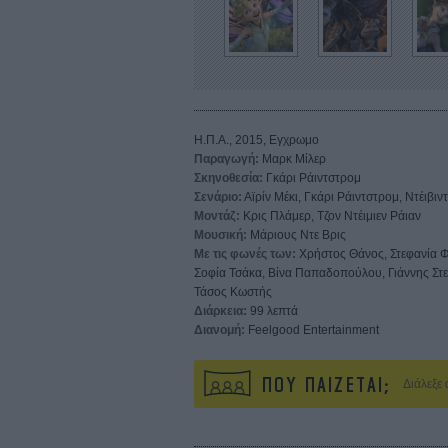
Η.Π.Α., 2015, Εγχρωμο
Παραγωγή:
Μαρκ Μίλερ
Σκηνοθεσία:
Γκάρι Ράιντστρομ
Σενάριο:
Αϊρίν Μέκι, Γκάρι Ράιντστρομ, Ντέιβ
Μοντάζ:
Κρις Πλάμερ, Τζον Ντέιμιεν Ράιαν
Μουσική:
Μάριους Ντε Βρις
Με τις φωνές των:
Χρήστος Θάνος, Στεφανία Φι
Σοφία Τσάκα, Βίνα Παπαδοπούλου, Γιάννης Στ
Τάσος Κωστής
Διάρκεια:
99 λεπτά
Διανομή:
Feelgood Entertainment
ΠΟΥ ΠΑΙΖΕΤΑΙ;
Διάλεξε