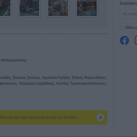
Εγγράψου 
Θέλω ν
ιντ Μπέρενμπαουμ
λιάδη, Σταύρος Σιούλης, Χριστέλα Γκιζέλη, Στέλιος Ψαρουδάκης,
εφόπουλος, Τηλέμαχος Κρεβάικας, Κώστας Τριανταφυλλόπουλος,
 αίθουσα και ώρα προβολών σε όλη την Ελλάδα