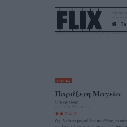
summer
ΤΑ
ΤΑΙΝΙΕΣ
Παράξενη Μαγεία
Strange Magic
του Γκάρι Ράιντστρομ
Οχι ιδιαίτερα μαγικό όσο παράξενο, το ani
του Τζορτζ Λούκας στην παραγωγή είναι 