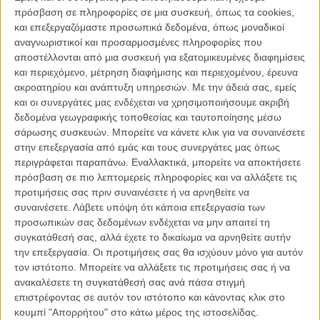
σινεμά, η οποία ξεκινά διασκεδαστικά και έξυπνα, συνεχίζει στον
πρόσβαση σε πληροφορίες σε μια συσκευή, όπως τα cookies,
αυτόματο, αλλά είναι ακριβώς αυτό: γεμάτη αγάπη.
και επεξεργαζόμαστε προσωπικά δεδομένα, όπως μοναδικοί
αναγνωριστικοί και προσαρμοσμένες πληροφορίες που
Ο Κιάνου Ριβς (πολύ μακριά από τον Τζον Γουικ και πιο κοντά στο
αποστέλλονται από μια συσκευή για εξατομικευμένες διαφημίσεις
απολύτως κενό ύφος του στο «Bill & Ted»), φορά τα φτερά του
και περιεχόμενο, μέτρηση διαφήμισης και περιεχομένου, έρευνα
αγγέλου Γαβριήλ, ή Γκέιμπριελ, ενός αγγέλου όχι πολύ έμπειρου ή
ακροατηρίου και ανάπτυξη υπηρεσιών.
Με την άδειά σας, εμείς
σοφού, γι' αυτό και η αρμοδιότητά του είναι να εφιστά την προσοχή
και οι συνεργάτες μας ενδέχεται να χρησιμοποιήσουμε ακριβή
σε όσους γράφουν μηνύματα στο κινητό τους ενώ οδηγούν. Μπορεί
δεδομένα γεωγραφικής τοποθεσίας και ταυτοποίησης μέσω
να έχει γλιτώσει πολύ κόσμο από βέβαια τρακαρίσματα, αλλά νιώθει
σάρωσης συσκευών. Μπορείτε να κάνετε κλικ για να συναινέσετε
ότι μπορεί να προσφέρει περισσότερα. Και το κάνει, χωρίς την άδεια
στην επεξεργασία από εμάς και τους συνεργάτες μας όπως
των... ανωτέρων του. Την περιέργεια και τη συμπάθειά του κινεί ο
περιγράφεται παραπάνω. Εναλλακτικά, μπορείτε να αποκτήσετε
Αρτζ (ο Ανσάρι όπως πάντα συνδυάζοντας το ύφος της stand up
πρόσβαση σε πιο λεπτομερείς πληροφορίες και να αλλάξετε τις
κωμωδίας και την τρυφερότητα ενός loser), έξυπνος και ικανός
προτιμήσεις σας πριν συναινέσετε ή να αρνηθείτε να
τύπος που έχει «ξεπέσει» στο να κάνει περιστασιακές δουλειές του
συναινέσετε.
Λάβετε υπόψη ότι κάποια επεξεργασία των
ποδαριού, θύμα της αμερικανικής gig economy. Ο Αρτζ
προσωπικών σας δεδομένων ενδέχεται να μην απαιτεί τη
γλυκοκοιτάζει μια συνάδελφό του (λαμπερή η Κίκι Πάλμερ), θα ήθελε
συγκατάθεσή σας, αλλά έχετε το δικαίωμα να αρνηθείτε αυτήν
να έχει μια καλύτερη ζωή αλλά τα χρήματά του δεν φτάνουν.
την επεξεργασία. Οι προτιμήσεις σας θα ισχύουν μόνο για αυτόν
Αντίθετα, σ' έναν από τους εργοδότες του, τον Τζεφ (ο Σεθ Ρόγκεν
τον ιστότοπο. Μπορείτε να αλλάξετε τις προτιμήσεις σας ή να
με στιλ... παλιού Σεθ Ρόγκεν με πλατύ χαμόγελο ό,τι κι αν
ανακαλέσετε τη συγκατάθεσή σας ανά πάσα στιγμή
συμβαίνει), τα χρήματα φτάνουν και περισσεύουν. Κι έτσι ο
επιστρέφοντας σε αυτόν τον ιστότοπο και κάνοντας κλικ στο
Γκέιμπριελ αποφασίζει να «σώσει» τον Αρτζ και να ανταλλάξει ζωές
κουμπί "Απορρήτου" στο κάτω μέρος της ιστοσελίδας.