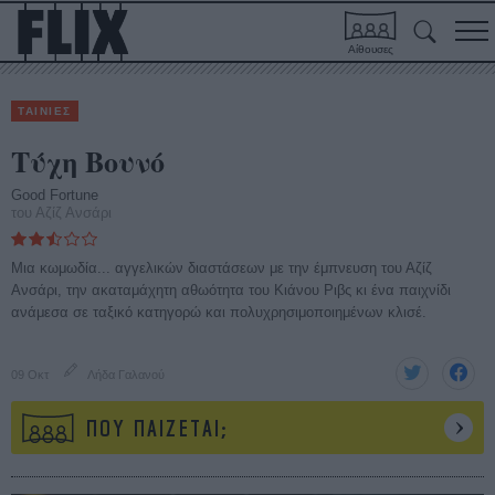
Αίθουσες
ΤΑΙΝΙΕΣ
Τύχη Βουνό
Good Fortune
του Αζίζ Ανσάρι
Μια κωμωδία... αγγελικών διαστάσεων με την έμπνευση του Αζίζ
Ανσάρι, την ακαταμάχητη αθωότητα του Κιάνου Ριβς κι ένα παιχνίδι
ανάμεσα σε ταξικό κατηγορώ και πολυχρησιμοποιημένων κλισέ.
09 Οκτ
Λήδα Γαλανού
ΠΟΥ ΠΑΙΖΕΤΑΙ;