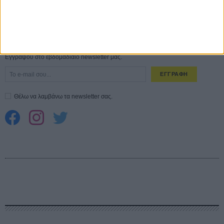
Spider-Man: Καινούργια Μέρα
30 ΜΑΡ
CONNECT
Εγγράψου στο εβδομαδιαίο newsletter μας.
ΕΓΓΡΑΦΗ
Θέλω να λαμβάνω τα newsletter σας.