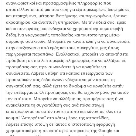
αναγνωριστικοί και προσαρμοσμένες πληροφορίες που
Ο σκηνοθέτης Ροβήρος Μανθούλης συναντά, μπροστά στην
αποστέλλονται από μια συσκευή για εξατομικευμένες διαφημίσεις
κάμερα, τον Ηλία Δημητρακόπουλο, τον 85χρονο, πια,
και περιεχόμενο, μέτρηση διαφήμισης και περιεχομένου, έρευνα
δημοσιογράφο που εδώ και χρόνια ζει στην Αμερική και συζητούν
ακροατηρίου και ανάπτυξη υπηρεσιών.
Με την άδειά σας, εμείς
εξομολογητικά για την πορεία και τις προσπάθειές του, για το πώς
και οι συνεργάτες μας ενδέχεται να χρησιμοποιήσουμε ακριβή
στράφηκε εναντίον της Δικτατορίας των Συνταγματαρχών, τα έβαλε
δεδομένα γεωγραφικής τοποθεσίας και ταυτοποίησης μέσω
με τη CIA, αποκάλυψε την εμπλοκή της Ελλάδας στο σκάνδαλο
σάρωσης συσκευών. Μπορείτε να κάνετε κλικ για να συναινέσετε
Γουότεργκεϊτ και πέρασε τη ζωή του αναζητώντας την αλήθεια και
στην επεξεργασία από εμάς και τους συνεργάτες μας όπως
παλεύοντας για τη δικαιοσύνη.
περιγράφεται παραπάνω. Εναλλακτικά, μπορείτε να αποκτήσετε
πρόσβαση σε πιο λεπτομερείς πληροφορίες και να αλλάξετε τις
Η ταινία, που εκτυλίσσεται κυρίως με talking heads, εκμεταλλεύεται
προτιμήσεις σας πριν συναινέσετε ή να αρνηθείτε να
το τεράστιο αρχείο του Δημητρακόπουλου και αφηγείται αναλυτικά
συναινέσετε.
Λάβετε υπόψη ότι κάποια επεξεργασία των
και χρονολογικά την πορεία του δημοσιογράφου, τις έρευνές του και
προσωπικών σας δεδομένων ενδέχεται να μην απαιτεί τη
τ' αποτελέσματά τους.
συγκατάθεσή σας, αλλά έχετε το δικαίωμα να αρνηθείτε αυτήν
την επεξεργασία. Οι προτιμήσεις σας θα ισχύουν μόνο για αυτόν
Το ύφος και η αισθητική του ντοκιμαντέρ δεν έχουν σκηνοθετικές ή
τον ιστότοπο. Μπορείτε να αλλάξετε τις προτιμήσεις σας ή να
κινηματογραφικές αξιώσεις, είναι, αντίθετα, ξεκάθαρα τηλεοπτικής
ανακαλέσετε τη συγκατάθεσή σας ανά πάσα στιγμή
λογικής, η ταινία, ωστόσο, αποτελεί μια ιδιαίτερα ενδιαφέρουσα
επιστρέφοντας σε αυτόν τον ιστότοπο και κάνοντας κλικ στο
σκιαγράφηση ενός τολμηρού μυαλού και μια επίκαιρη εφαρμογή του
κουμπί "Απορρήτου" στο κάτω μέρος της ιστοσελίδας.
«μόνος εναντίον όλων», παρότι οι συνδέσεις με το σήμερα της
Λάβετε επίσης υπόψη ότι αυτός ο ιστότοπος/η εφαρμογή
οικονομικής και πολιτικής κρίσης μοιάζουν, μπροστά στον όγκο της
χρησιμοποιεί μία ή περισσότερες υπηρεσίες της Google και
καριέρας του Δημητρακόπουλου, καταχρηστικές.