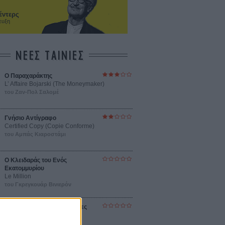
έντερς
ευξη
ΝΕΕΣ ΤΑΙΝΙΕΣ
Ο Παραχαράκτης
L’ Affaire Bojarski (The Moneymaker)
του Ζαν-Πολ Σαλομέ
Γνήσιο Αντίγραφο
Certified Copy (Copie Conforme)
του Αμπάς Κιαροστάμι
Ο Κλειδαράς του Ενός
Εκατομμυρίου
Le Million
του Γκρεγκουάρ Βινιερόν
Αυτό που Ξέρουν οι Γυναίκες
Pour le Plaisir
του Ρεέμ Κερισί