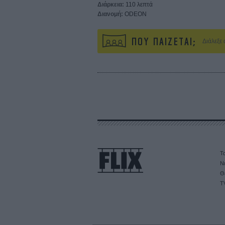
Διάρκεια:
110 λεπτά
Διανομή:
ODEON
ΠΟΥ ΠΑΙΖΕΤΑΙ;
Διάλεξε
Τα
Ν
Θ
T