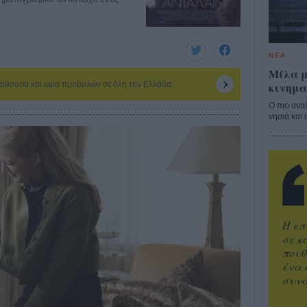
ΝΕΑ
Μίλα μ
κινημα
 αίθουσα και ώρα προβολών σε όλη την Ελλάδα
Ο πιο ανα
νησιά και 
Η επ
σε κ
πουθ
ένα 
συνα