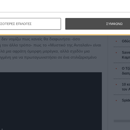
L’ Affaire
Ζαν-Πολ 
ορία τρυφερή και συγκινητική, θα είναι κι αυτό μια
ου Κρίγκερ δεν φοβάται να γίνει ρομαντικό πέρα από
ι άνθρωποι συντηρούν εκδοτικές βιομηχανίες φτηνού ποπ
ΣΣΟΤΕΡΕΣ ΕΠΙΛΟΓΕΣ
ΣΥΜΦΩΝΩ
ες βασισμένες σε βιβλία του Νίκολας Σπαρκς.
, δεν νομίζω πως κανείς θα διαφωνήσει -όσο
Οδύσ
 ή τον άλλο τρόπο- πως το «Μυστικό της Ανταλαϊν» είναι
 απλά μια αφράτη όμορφη μαρέγκα, αλλά σχεδόν μια
Save
γμένη για να πρωταγωνιστήσει σε ένα στιλιζαρισμένο
Καμπ
Ο Τζ
διαπ
10 κ
τον 
Spid