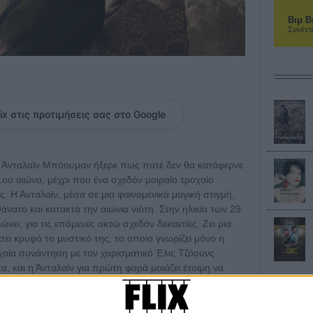
Βιμ Β
Συνέντ
ix στις προτιμήσεις σας στο Google
η Άνταλαϊν Μπόουμαν ήξερε πως ποτέ δεν θα κατάφερνε
1ου αιώνα, μέχρι που ένα σχεδόν μοιραίο τροχαίο
ς. Η Άνταλαϊν, μέσα σε μια φαινομενικά μαγική στιγμή,
άνατο και κατακτά την αιώνια νιότη. Στην ηλικία των 29
νει, για τις επόμενες οκτώ σχεδόν δεκαετίες. Ζει μια
ι κρυφό το μυστικό της, το οποίο γνωρίζει μόνο η
υχαία συνάντηση με τον χαρισματικό Έλις Τζόουνς
α, και η Άνταλαϊν για πρώτη φορά μοιάζει έτοιμη να
ο μυστικό της κινδυνεύει κατά τη διάρκεια ενός
του, η Άνταλαϊν παίρνει μια απόφαση που θα αλλάξει