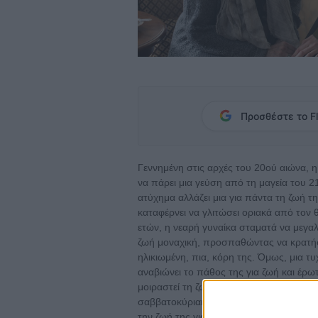
Προσθέστε το Fl
Γεννημένη στις αρχές του 20ού αιώνα, 
να πάρει μια γεύση από τη μαγεία του 2
ατύχημα αλλάζει μια για πάντα τη ζωή τη
καταφέρνει να γλιτώσει οριακά από τον θ
ετών, η νεαρή γυναίκα σταματά να μεγαλώ
ζωή μοναχική, προσπαθώντας να κρατήσε
ηλικιωμένη, πια, κόρη της. Όμως, μια τ
αναβιώνει το πάθος της για ζωή και έρωτ
μοιραστεί τη ζωή της με κάποιον. Όταν τ
σαββατοκύριακου στο σπίτι των γονιών 
την ζωή της για πάντα.