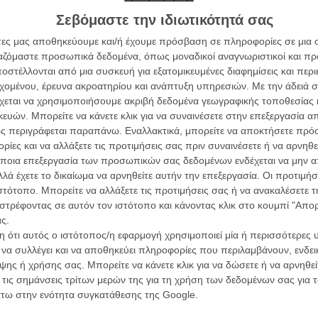
Σεβόμαστε την ιδιωτικότητά σας
υαλό διαβάζοντας και μόνο την υπόθεση του
άτες μας αποθηκεύουμε και/ή έχουμε πρόσβαση σε πληροφορίες σε μια
ανότατα «η Απίστευτη Ιστορία του Μπέντζαμιν Μπάτον»,
ργαζόμαστε προσωπικά δεδομένα, όπως μοναδικοί αναγνωριστικοί και 
τ Φίντσερ, το φιλμ του Λι Τόλαντ Κρίγκερ, δεν φιλοδοξεί
στέλλονται από μια συσκευή για εξατομικευμένες διαφημίσεις και περ
άτο, ελαφρύ μελόδραμα.
εχομένου, έρευνα ακροατηρίου και ανάπτυξη υπηρεσιών.
Με την άδειά σα
χεται να χρησιμοποιήσουμε ακριβή δεδομένα γεωγραφικής τοποθεσίας 
σο και στην ελαφρότητα τα καταφέρνει θαυμάσια. Η
ών. Μπορείτε να κάνετε κλικ για να συναινέσετε στην επεξεργασία απ
τή για να δώσει class στην ταινία και της το προσδίδει
Οι Αρμονί
ς περιγράφεται παραπάνω. Εναλλακτικά, μπορείτε να αποκτήσετε πρό
στούμια που διασχίζουν την μόδα δεκαετιών και με μια
Werckmei
Μπέλα Τα
ίες και να αλλάξετε τις προτιμήσεις σας πριν συναινέσετε ή να αρνηθεί
 μια ηρωίδα, που συγνώμη, αλλά δεν μπορείς ούτε
ποια επεξεργασία των προσωπικών σας δεδομένων ενδέχεται να μην απ
Μια Θέση 
λά έχετε το δικαίωμα να αρνηθείτε αυτήν την επεξεργασία. Οι προτιμήσ
A Place in
ιστότοπο. Μπορείτε να αλλάξετε τις προτιμήσεις σας ή να ανακαλέσετε
ην «ελαφρότητα». Την οποία το εξωφρενικό σενάριο, την
Τζορτζ Στί
στρέφοντας σε αυτόν τον ιστότοπο και κάνοντας κλικ στο κουμπί "Απ
 απογειώνεται μίλια ψηλά από την επιφάνεια
Οδύσσεια
ς.
τόσφαιρα του σχεδόν γελοίου, το οποίο ματαίως
The Odys
 ότι αυτός ο ιστότοπος/η εφαρμογή χρησιμοποιεί μία ή περισσότερες 
δοεπιστημονικής εγκυρότητας και παιχνιδιών της
Κρίστοφε
ι να συλλέγει και να αποθηκεύει πληροφορίες που περιλαμβάνουν, ενδεικ
Ψηλά Τακ
ης ή χρήσης σας. Μπορείτε να κάνετε κλικ για να δώσετε ή να αρνηθε
Tacones l
 τις σημάνσεις τρίτων μερών της για τη χρήση των δεδομένων σας για
 Ανταλαϊν και κυρίως στον τρόπο που αντιμετωπίζει την
Πέδρο Αλ
άτω στην ενότητα συγκατάθεσης της Google.
α γνωρίσει -γιατί όσα χρόνια και να ζήσεις τα κλισέ δεν
. Και ναι, είναι μια καθ΄όλα δικαιολογημένη αντίδραση.
Ο Παραχα