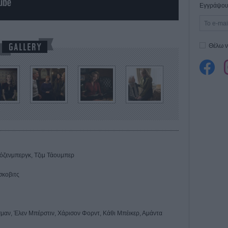
Εγγράψου 
Θέλω ν
 Ρόζενμπεργκ, Τζιμ Τάουμπερ
σκοβιτς
σμαν, Έλεν Μπέρστιν, Χάρισον Φορντ, Κάθι Μπέικερ, Αμάντα