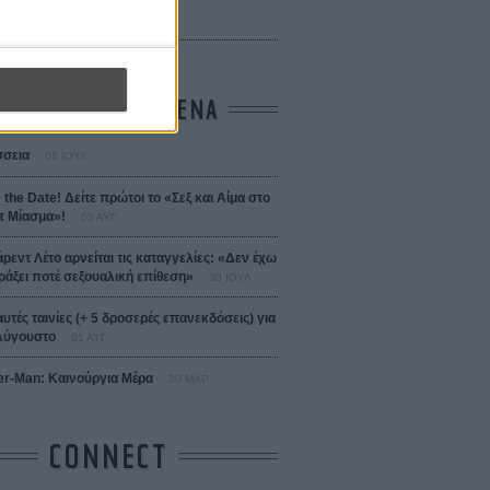
 Bojarski (The Moneymaker)
Σαλομέ
ΤΑ ΠΙΟ ΔΙΑΒΑΣΜΕΝΑ
σεια
01 ΙΟΥΛ
 the Date! Δείτε πρώτοι το «Σεξ και Αίμα στο
 Μίασμα»!
05 ΑΥΓ
άρεντ Λέτο αρνείται τις καταγγελίες: «Δεν έχω
ράξει ποτέ σεξουαλική επίθεση»
30 ΙΟΥΛ
αυτές ταινίες (+ 5 δροσερές επανεκδόσεις) για
Αύγουστο
01 ΑΥΓ
er-Man: Καινούργια Μέρα
30 ΜΑΡ
CONNECT