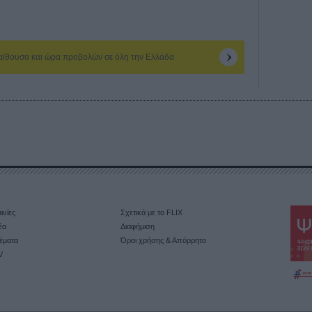
 αίθουσα και ώρα προβολών σε όλη την Ελλάδα
ινίες
Σχετικά με το FLIX
έα
Διαφήμιση
έματα
Όροι χρήσης & Απόρρητο
V