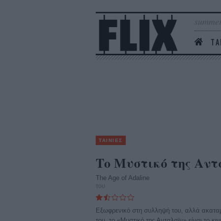
summer
ΤΑ
ΤΑΙΝΙΕΣ
Το Μυστικό της Αν
The Age of Adaline
του
Εξωφρενικό στη συλληψή του, αλλά ακαταμ
του, το «Μυστικό της Ανταλαϊν» είναι το κι