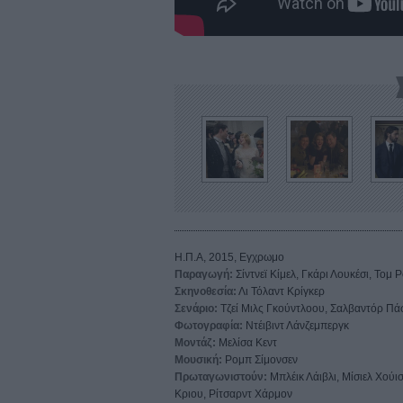
Η.Π.Α, 2015, Εγχρωμο
Παραγωγή:
Σίντνεϊ Κίμελ, Γκάρι Λουκέσι, Τομ
Σκηνοθεσία:
Λι Τόλαντ Κρίγκερ
Σενάριο:
Τζεί Μιλς Γκούντλοου, Σαλβαντόρ Πά
Φωτογραφία:
Ντέιβιντ Λάνζεμπεργκ
Μοντάζ:
Μελίσα Κεντ
Μουσική:
Ρομπ Σίμονσεν
Πρωταγωνιστούν:
Μπλέικ Λάιβλι, Μίσιελ Χούι
Κριου, Ρίτσαρντ Χάρμον