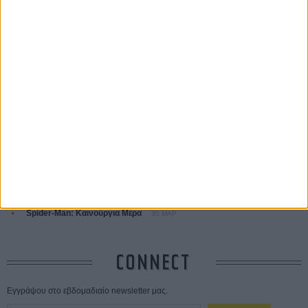
ΤΑ ΠΙΟ
ΔΙΑΒΑΣΜΕΝΑ
Οδύσσεια
01 ΙΟΥΛ
Save the Date! Δείτε πρώτοι το «Σεξ και Αίμα στο Καμπ Μίασμα»!
05
ΑΥΓ
Ο Τζάρεντ Λέτο αρνείται τις καταγγελίες: «Δεν έχω διαπράξει ποτέ
σεξουαλική επίθεση»
30 ΙΟΥΛ
10 καυτές ταινίες (+ 5 δροσερές επανεκδόσεις) για τον Αύγουστο
01
ΑΥΓ
Spider-Man: Καινούργια Μέρα
30 ΜΑΡ
CONNECT
Εγγράψου στο εβδομαδιαίο newsletter μας.