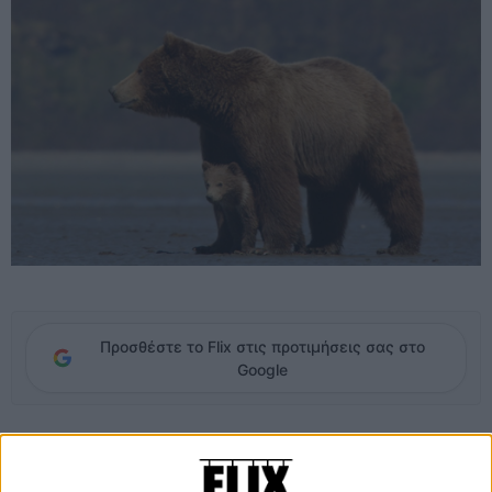
Προσθέστε το Flix στις προτιμήσεις σας στο
Google
Οι «Αρκούδες» είναι μια παραγωγή της DisneyNature (θυμηθείτε το
«Earth») που σημαίνει αυτό ακριβώς που φαντάζεστε: ντοκιμαντέρ
για τη φύση φτιαγμένα με τον τρόπο της Disney, δηλαδή με υψηλά