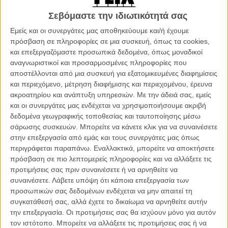
στάνταρτ παραγωγής, προορισμένα για παιδιά κάθε ηλικίας και
Σεβόμαστε την ιδιωτικότητά σας
απώτερο σκοπό τη διαπαιδαγώγηση, την ενημέρωση, την
ευαισθητοποίηση για ένα θαυμαστό κόσμο που ζει τόσο μακριά και
Εμείς και οι συνεργάτες μας αποθηκεύουμε και/ή έχουμε
όμως τόσο κοντά μας.
πρόσβαση σε πληροφορίες σε μια συσκευή, όπως τα cookies,
και επεξεργαζόμαστε προσωπικά δεδομένα, όπως μοναδικοί
Το twist που φυσικά υπάρχει στην όλη υπόθεση και διαχωρίζει τα
αναγνωριστικοί και προσαρμοσμένες πληροφορίες που
συγκεκριμένα ντοκιμαντέρ από την πληθώρα των ταινιών που
αποστέλλονται από μια συσκευή για εξατομικευμένες διαφημίσεις
παράγονται από το National Geographic ή το Discovery Channel
και περιεχόμενο, μέτρηση διαφήμισης και περιεχομένου, έρευνα
και τα δεκάδες τηλεοπτικά δίκτυα αφιερωμένα στη φύση, είναι ότι η
ακροατηρίου και ανάπτυξη υπηρεσιών.
Με την άδειά σας, εμείς
Disney φιλοδοξεί κάθε μια από τις «αληθινές» ιστορίες της να είναι
και οι συνεργάτες μας ενδέχεται να χρησιμοποιήσουμε ακριβή
πριν απ’ ότιδήποτε μια εμπειρία, ικανή να αφυπνίσει το target group
δεδομένα γεωγραφικής τοποθεσίας και ταυτοποίησης μέσω
στο οποίο απευθύνεται.
σάρωσης συσκευών. Μπορείτε να κάνετε κλικ για να συναινέσετε
στην επεξεργασία από εμάς και τους συνεργάτες μας όπως
Οι «Αρκούδες» από αυτήν την άποψη είναι μια εμπειρία, αφού δεν
περιγράφεται παραπάνω. Εναλλακτικά, μπορείτε να αποκτήσετε
βασίζονται μόνο στην παρατήρηση ενός έτους από τη ζωή μιας
πρόσβαση σε πιο λεπτομερείς πληροφορίες και να αλλάξετε τις
μαμάς καφέ αρκούδας και των δύο μωρών της στη μακρινή Αλάσκα,
προτιμήσεις σας πριν συναινέσετε ή να αρνηθείτε να
αλλά κινηματογραφούνται με τη δομή ενός... θρίλερ.
συναινέσετε.
Λάβετε υπόψη ότι κάποια επεξεργασία των
προσωπικών σας δεδομένων ενδέχεται να μην απαιτεί τη
Δεν υπερβάλλουμε, αν και όπως είναι αναμενόμενο σε ένα
συγκατάθεσή σας, αλλά έχετε το δικαίωμα να αρνηθείτε αυτήν
ντοκιμαντέρ της Disney θα δούμε λιγότερες αγριότητες από αυτές
την επεξεργασία. Οι προτιμήσεις σας θα ισχύουν μόνο για αυτόν
που ίσως πραγματικά συμβαίνουν στο άγριο τοπίο μιας
τον ιστότοπο. Μπορείτε να αλλάξετε τις προτιμήσεις σας ή να