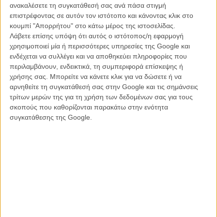
προστατευόμενης περιοχής που τα ελεύθερα ζώα ζουν κάθε ημέρα
ανακαλέσετε τη συγκατάθεσή σας ανά πάσα στιγμή
σαν να είναι η τελευταία τους.
επιστρέφοντας σε αυτόν τον ιστότοπο και κάνοντας κλικ στο
κουμπί "Απορρήτου" στο κάτω μέρος της ιστοσελίδας.
Πατώντας πάνω στη στατιστική που θέλει τo 50% των νεογέννητων
Λάβετε επίσης υπόψη ότι αυτός ο ιστότοπος/η εφαρμογή
αρκούδων να μην επιβιώνουν το πρώτο έτος της ζωής τους, οι
χρησιμοποιεί μία ή περισσότερες υπηρεσίες της Google και
Αλαστέρ Φόδεργκιλ και Κιθ Σκόλεϊ ακολουθούν τη μαμά Σκάι και τα
ενδέχεται να συλλέγει και να αποθηκεύει πληροφορίες που
δύο αρκουδάκια της, καθώς κατεβαίνουν από τα βουνά για να
περιλαμβάνουν, ενδεικτικά, τη συμπεριφορά επίσκεψης ή
αναζητήσουν τροφή και μαζί να γνωρίσουν για πρώτη φορά τη χαρά
χρήσης σας. Μπορείτε να κάνετε κλικ για να δώσετε ή να
και τους κινδύνους της πραγματικής ζωής.
αρνηθείτε τη συγκατάθεσή σας στην Google και τις σημάνσεις
τρίτων μερών της για τη χρήση των δεδομένων σας για τους
Η κάμερα βρίσκεται τρίτος συνοδοιπόρος στο ταξίδι τους, με λήψεις
σκοπούς που καθορίζονται παρακάτω στην ενότητα
που αποθεώνουν το τοπίο αλλά και την ευγενική φύση των
συγκατάθεσης της Google.
αρκούδων που συχνά μπορούν να παρεξηγηθούν για την βίαιη
φύση τους. Και με highlight τα δύο αρκουδάκια να μεγαλώνουν μέσα
σε ένα μεγάλο κόσμο από εχθρούς, δύσκολο να το πιάσεις φαγητό
και την αγκαλιά της μαμάς, οι «Αρκούδες» χτυπάνε κόκκινο στο
cuteness αλλά και στο σαν παραμύθι ταξίδι τους στην... επιβίωση.
Πιο όμορφο απ’ ότι μπορείς να φανταστείς, αλλά και την ίδια στιγμή
μονότονο με τον τρόπο που (δεν) οφείλει να είναι ένα επιστημονικά
ακριβές ντοκιμαντέρ, ακόμη κι αν φαινομενικά είναι
κινηματογραφημένο αλά βεριτέ, το φιλμ των Φόδεργκιλ και Σκόλεϊ