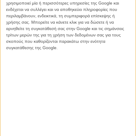
συναισθηματικής ωρίμανσης, ο Μαρκ Ράφαλο βρίσκει έναν
χρησιμοποιεί μία ή περισσότερες υπηρεσίες της Google και
πρωταγωνιστικό ρόλο που αναδεικνύει και τη γοητεία και την
ενδέχεται να συλλέγει και να αποθηκεύει πληροφορίες που
ευαισθησία και το ευέλικτο ταλέντο του. Κι αν η ιστορία μοιάζει λίγο
περιλαμβάνουν, ενδεικτικά, τη συμπεριφορά επίσκεψης ή
πιο ανώδυνη από, ίσως, την πραγματική της πλευρά, αυτό είναι το
χρήσης σας. Μπορείτε να κάνετε κλικ για να δώσετε ή να
κέρδος όχι μόνο του σινεμά, αλλά και των οικογενειακών
αρνηθείτε τη συγκατάθεσή σας στην Google και τις σημάνσεις
αναμνήσεων, να μοιάζουν, μετά από καιρό, τόσο χαριτωμένες και
τρίτων μερών της για τη χρήση των δεδομένων σας για τους
συγκινητικές όσο αυτή η ταινία.
σκοπούς που καθορίζονται παρακάτω στην ενότητα
συγκατάθεσης της Google.