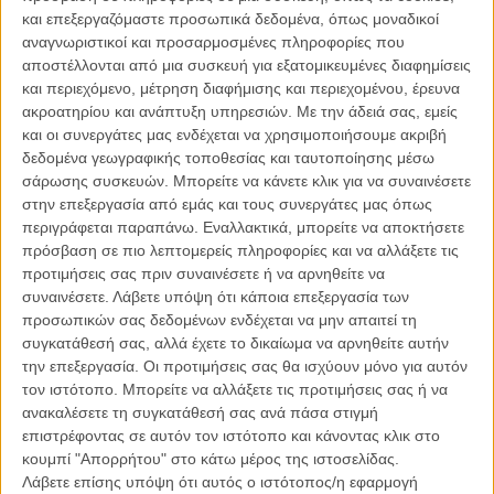
γυναίκα του Μάγκι και τις δυο μικρές κόρες τους. Οταν η Μάγκι
και επεξεργαζόμαστε προσωπικά δεδομένα, όπως μοναδικοί
αποφασίσει να ξεκινήσει σπουδές για να πετύχει ένα καλύτερο
αναγνωριστικοί και προσαρμοσμένες πληροφορίες που
μέλλον για όλους τους, ο Καμ αναγκάζεται να μεγαλώσει μόνος τα
αποστέλλονται από μια συσκευή για εξατομικευμένες διαφημίσεις
κορίτσια, εναλλάσσοντας τα βίαια ξεσπάσματα, τις κρίσεις πανικού,
και περιεχόμενο, μέτρηση διαφήμισης και περιεχομένου, έρευνα
τη βαθειά μελαγχολία, το εμπνευσμένο κέφι και την πηγαία φροντίδα
ακροατηρίου και ανάπτυξη υπηρεσιών.
Με την άδειά σας, εμείς
κι αγάπη.
και οι συνεργάτες μας ενδέχεται να χρησιμοποιήσουμε ακριβή
δεδομένα γεωγραφικής τοποθεσίας και ταυτοποίησης μέσω
Η Μάγια Φορμπς κάνει το σκηνοθετικό ντεμπούτο της με βάση τη
σάρωσης συσκευών. Μπορείτε να κάνετε κλικ για να συναινέσετε
δική της, οικογενειακή, πολύ προσωπική ιστορία. Αυτό εδώ δεν είναι
στην επεξεργασία από εμάς και τους συνεργάτες μας όπως
ένα σκοτεινό δράμα για την κατάθλιψη. Είναι μια ζεστή, τρυφερή και
περιγράφεται παραπάνω. Εναλλακτικά, μπορείτε να αποκτήσετε
συχνά κωμική ιστορία για ανθρώπους που αγαπιούνται και
πρόσβαση σε πιο λεπτομερείς πληροφορίες και να αλλάξετε τις
καταφέρνουν να στήνουν μια όμορφη ζωή παρά τις αντιξοότητες.
προτιμήσεις σας πριν συναινέσετε ή να αρνηθείτε να
Ταυτόχρονα, η πνευματική απογείωση των '60ς με την απότομη
συναινέσετε.
Λάβετε υπόψη ότι κάποια επεξεργασία των
προσγείωσή της, αλλά και η κοινωνική και φυλετική ανισότητα της
προσωπικών σας δεδομένων ενδέχεται να μην απαιτεί τη
τότε αμερικανικής κοινωνίας σχολιάζονται με ακρίβεια και
συγκατάθεσή σας, αλλά έχετε το δικαίωμα να αρνηθείτε αυτήν
διακριτικότητα.
την επεξεργασία. Οι προτιμήσεις σας θα ισχύουν μόνο για αυτόν
τον ιστότοπο. Μπορείτε να αλλάξετε τις προτιμήσεις σας ή να
Στο κινηματογραφικό της ύφος, η Φορμπς επιλέγει τα θερμά
ανακαλέσετε τη συγκατάθεσή σας ανά πάσα στιγμή
χρώματα και την ελαφρά ξεθωριασμένη, ρετρό εικόνα, βγαλμένη απ'
επιστρέφοντας σε αυτόν τον ιστότοπο και κάνοντας κλικ στο
ευθείας μέσα από τα παλιά οικογενειακά άλμπουμ, με μια υπέροχη
κουμπί "Απορρήτου" στο κάτω μέρος της ιστοσελίδας.
αίσθηση ειλικρίνειας. Μέσα σ' αυτό το σύμπαν, σε μια γλυκιά πορεία
Λάβετε επίσης υπόψη ότι αυτός ο ιστότοπος/η εφαρμογή