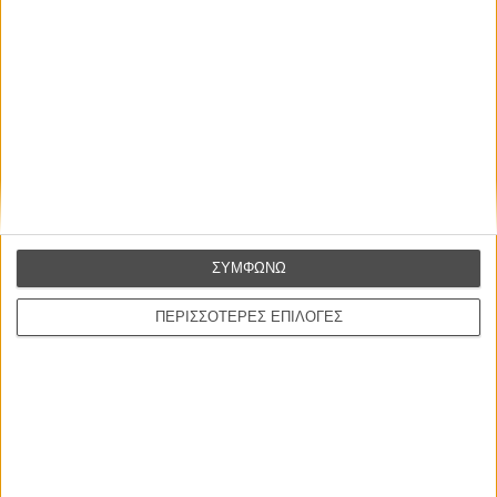
Ελλάδα είναι εδώ
Η επιτυχία είναι υπερτιμημένη. Δεν σε κάνει
καλύτερο, δεν σε πάει πουθενά η επιτυχία. Είναι
απλώς ένα ωραίο, ανεβαστικό, επιφανειακό
συναίσθημα.»
ΣΥΜΦΩΝΩ
ΠΕΡΙΣΣΟΤΕΡΕΣ ΕΠΙΛΟΓΕΣ
Βιμ Βέντερς
Συνέντευξη
ΝΕΕΣ ΤΑΙΝΙΕΣ
Ο Παραχαράκτης
L’ Affaire Bojarski (The Moneymaker)