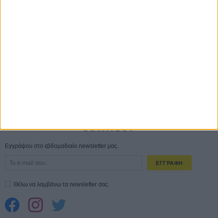
Save the Date! Δείτε πρώτοι το «Σεξ και Αίμα στο Καμπ Μίασμα»!
05
ΑΥΓ
Ο Τζάρεντ Λέτο αρνείται τις καταγγελίες: «Δεν έχω διαπράξει ποτέ
σεξουαλική επίθεση»
30 ΙΟΥΛ
10 καυτές ταινίες (+ 5 δροσερές επανεκδόσεις) για τον Αύγουστο
01
ΑΥΓ
Spider-Man: Καινούργια Μέρα
30 ΜΑΡ
CONNECT
Εγγράψου στο εβδομαδιαίο newsletter μας.
ΕΓΓΡΑΦΗ
Θέλω να λαμβάνω τα newsletter σας.