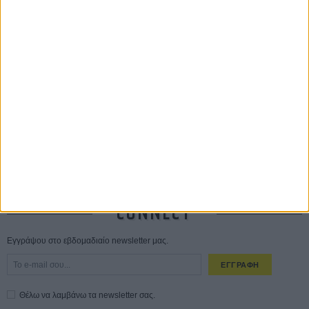
Οδύσσεια
01 ΙΟΥΛ
Save the Date! Δείτε πρώτοι το «Σεξ και Αίμα στο Καμπ Μίασμα»!
05
ΑΥΓ
Ο Τζάρεντ Λέτο αρνείται τις καταγγελίες: «Δεν έχω διαπράξει ποτέ
σεξουαλική επίθεση»
30 ΙΟΥΛ
10 καυτές ταινίες (+ 5 δροσερές επανεκδόσεις) για τον Αύγουστο
01
ΑΥΓ
Spider-Man: Καινούργια Μέρα
30 ΜΑΡ
CONNECT
Εγγράψου στο εβδομαδιαίο newsletter μας.
ΕΓΓΡΑΦΗ
Θέλω να λαμβάνω τα newsletter σας.