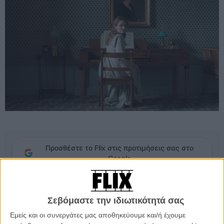
Προσθέστε το Flix στις προτιμήσεις σας στο
Google
Στις αρχές του 19ου αιώνα, στο Βερολίνο, στην καρδιά του
Σεβόμαστε την ιδιωτικότητά σας
γερμανικού ρομαντισμού, ένας καταθλιπτικός ποιητής, ο Χάινριχ,
αναζητά σύντροφο για ν’ αυτοκτονήσουν μαζί, θεωρώντας αυτήν
Εμείς και οι συνεργάτες μας αποθηκεύουμε και/ή έχουμε
την πράξη ως την ύψιστη δήλωση αγάπης και την οριστική