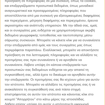
πρόσβαση σε πληροφορίες σε μια συσκευή, όπως τα cookies,
απάντηση σ' έναν κόσμο που αλλάζει. Καθώς η εξαδέλφη του, με
και επεξεργαζόμαστε προσωπικά δεδομένα, όπως μοναδικοί
την οποία είναι ερωτευμένος, αρνείται την πρόταση, ο Χάινριχ
αναγνωριστικοί και προσαρμοσμένες πληροφορίες που
στρέφεται στη συνεσταλμένη, αστή σύζυγο και μητέρα Χενριέτε που
αποστέλλονται από μια συσκευή για εξατομικευμένες διαφημίσεις
μόλις μαθαίνει ότι ίσως πάσχει από μοιραία ασθένεια.
και περιεχόμενο, μέτρηση διαφήμισης και περιεχομένου, έρευνα
ακροατηρίου και ανάπτυξη υπηρεσιών.
Με την άδειά σας, εμείς
Η Αυστριακή σκηνοθέτης του «Lourdes» βασίζεται στην πραγματική
και οι συνεργάτες μας ενδέχεται να χρησιμοποιήσουμε ακριβή
ιστορία της διπλής αυτοκτονίας του συγγραφέα Χάινριχ φον Κλάιστ
δεδομένα γεωγραφικής τοποθεσίας και ταυτοποίησης μέσω
και της Χενριέτα Φόγκελ το 1811, για να κάνει μια κυνική κωμωδία
σάρωσης συσκευών. Μπορείτε να κάνετε κλικ για να συναινέσετε
(με πρεμιέρα στο περσινό Ενα Κάποιο Βλέμμα του Φεστιβάλ
στην επεξεργασία από εμάς και τους συνεργάτες μας όπως
Καννών) που σαρκάζει τον ανθρώπινο εγωκεντρισμό και τις
περιγράφεται παραπάνω. Εναλλακτικά, μπορείτε να αποκτήσετε
συνέπειές του. Ενας ποιητής που θέλει να βάλει τέλος στη ζωή του
πρόσβαση σε πιο λεπτομερείς πληροφορίες και να αλλάξετε τις
για τον πιο αφηρημένο λόγο, κύριοι και κυρίες που συζητούν για τη
προτιμήσεις σας πριν συναινέσετε ή να αρνηθείτε να
γαλλική επανάσταση, την κοινωνική ισότητα, τις γυναίκες ως
συναινέσετε.
Λάβετε υπόψη ότι κάποια επεξεργασία των
πρόθυμα υποχείρια των αντρών τους, τη δικαιωματική εξουσία της
προσωπικών σας δεδομένων ενδέχεται να μην απαιτεί τη
αριστοκρατίας, κομψά, πίνοντας το τσάι ή το λικέρ τους στο σαλόνι.
συγκατάθεσή σας, αλλά έχετε το δικαίωμα να αρνηθείτε αυτήν
την επεξεργασία. Οι προτιμήσεις σας θα ισχύουν μόνο για αυτόν
Η Χάουσνερ τοποθετεί τους ήρωές της είτε στη φύση, είτε, κυρίως,
τον ιστότοπο. Μπορείτε να αλλάξετε τις προτιμήσεις σας ή να
σε κλειστά δωμάτια υποφωτισμένα από κεριά, χωρίς ντεκόρ, με τα
ανακαλέσετε τη συγκατάθεσή σας ανά πάσα στιγμή
πιο λιτά κοστούμια και καθοδηγεί τους ηθοποιούς της να παίζουν
επιστρέφοντας σε αυτόν τον ιστότοπο και κάνοντας κλικ στο
αποστασιοποιημένα, ψυχρά, ανέκφραστα. Οι ήρωες αντιμετωπίζουν
κουμπί "Απορρήτου" στο κάτω μέρος της ιστοσελίδας.
με την ίδια απάθεια τη ζωή και το θάνατο, όπως τα αδιάκοπα
Λάβετε επίσης υπόψη ότι αυτός ο ιστότοπος/η εφαρμογή