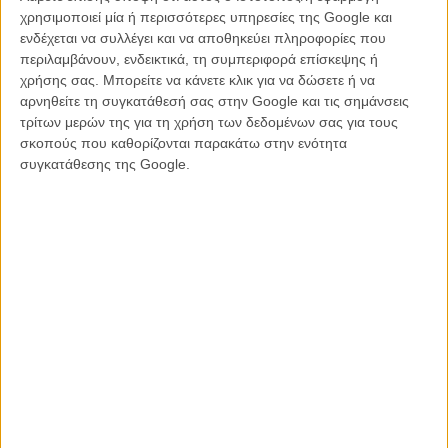
γερμανικά Lied που σε τακτά χρονικά διαστήματα κάποιος
χρησιμοποιεί μία ή περισσότερες υπηρεσίες της Google και
τραγουδά, συνοδεία πιάνου. Η ιδέα είναι αυτή η αντίθεση της
ενδέχεται να συλλέγει και να αποθηκεύει πληροφορίες που
απόλυτης ψυχρότητας με τα λόγια και τις πράξεις γεμάτες πάθος και
περιλαμβάνουν, ενδεικτικά, τη συμπεριφορά επίσκεψης ή
ρομαντισμό, να λειτουργήσουν σατιρικά, ως κριτική μιας από τις
χρήσης σας. Μπορείτε να κάνετε κλικ για να δώσετε ή να
σημαντικότερες περιόδους της ευρωπαϊκής διανόησης που απλώνει
αρνηθείτε τη συγκατάθεσή σας στην Google και τις σημάνσεις
τα σημάδια της και στο σήμερα. Ωστόσο η Χάουσνερ δεν τολμά να
τρίτων μερών της για τη χρήση των δεδομένων σας για τους
υπονομεύσει αρκετά τους ήρωες και την ιστορία τους,
σκοπούς που καθορίζονται παρακάτω στην ενότητα
καταλήγοντας περισσότερο μ' ένα αμήχανο, αντι-ρομαντικό αντι-
συγκατάθεσης της Google.
μελόδραμα, με την αισθητική των σειρών του BBC του '80 και με μια
κινηματογραφική σύλληψη που θα μπορούσε να έχει απογειωθεί
στα χέρια του συμπατριώτη της Μίκαελ Χάνεκε ή, γιατί όχι, του
Γιώργου Λάνθιμου.