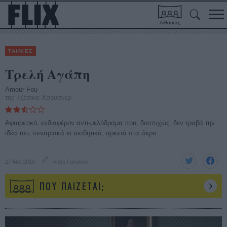
Αίθουσες
ΤΑΙΝΙΕΣ
Τρελή Αγάπη
Amour Fou
της Τζέσικα Χάουσνερ
Αφαιρετικό, ενδιαφέρον αντι-μελόδραμα που, δυστυχώς, δεν τραβά την
ιδέα του, σεναριακά κι αισθητικά, αρκετά στα άκρα.
27 Μάι 2015
Λήδα Γαλανού
ΠΟΥ ΠΑΙΖΕΤΑΙ;