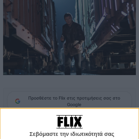
Προσθέστε το Flix στις προτιμήσεις σας στο
Google
Σε αυτήν την περιπέτεια δράσης, ο Λίαμ Νίσον είναι ο βιρτουόζος
εκτελεστής του Μπρούκλιν, Τζίμι Κόνλον παλαιότερα γνωστός και
Σεβόμαστε την ιδιωτικότητά σας
ως «νεκροθάφτης». Βρίσκεται σε δύσκολη θέση, καθώς ο