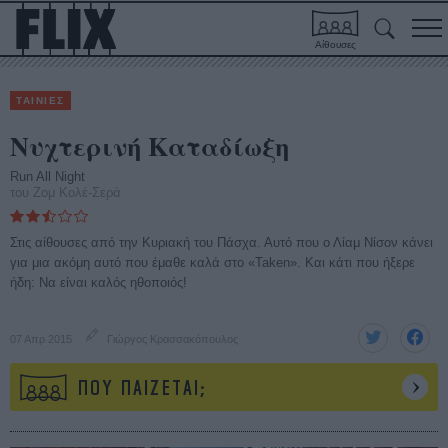
Αίθουσες
ΤΑΙΝΙΕΣ
Νυχτερινή Καταδίωξη
Run All Night
του Ζομ Κολέ-Σερά
Στις αίθουσες από την Κυριακή του Πάσχα. Αυτό που ο Λίαμ Νίσον κάνει
για μια ακόμη αυτό που έμαθε καλά στο «Taken». Και κάτι που ήξερε
ήδη: Να είναι καλός ηθοποιός!
07 Απρ 2015
Γιώργος Κρασσακόπουλος
ΠΟΥ ΠΑΙΖΕΤΑΙ;