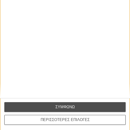
ΝΕΑ
Μίλα μου για καλοκαιρινά φεστιβάλ κινηματογράφου
στην Ελλάδα
Ο πιο αναλυτικός οδηγός των καλοκαιρινών φεστιβάλ σε νησιά και ηπειρωτική
Ελλάδα είναι εδώ
ΣΥΜΦΩΝΩ
ΠΕΡΙΣΣΟΤΕΡΕΣ ΕΠΙΛΟΓΕΣ
Η επιτυχία είναι υπερτιμημένη. Δεν σε κάνει
καλύτερο, δεν σε πάει πουθενά η επιτυχία. Είναι