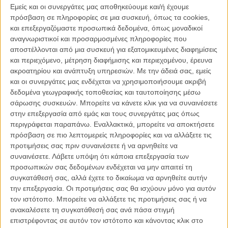
Εμείς και οι συνεργάτες μας αποθηκεύουμε και/ή έχουμε
καλύτερός του φίλος και αφεντικό της μαφίας αρχίζει και πληρώνει
πρόσβαση σε πληροφορίες σε μια συσκευή, όπως τα cookies,
τα λάθη του παρελθόντος. Συγχρόνως, ένας επίμονος ντετέκτιβ
και επεξεργαζόμαστε προσωπικά δεδομένα, όπως μοναδικοί
βρίσκεται στα χνάρια του και ο γιος του, τον οποίο έχει εγκαταλείψει
αναγνωριστικοί και προσαρμοσμένες πληροφορίες που
χρόνια πριν, γίνεται στόχος δολοφονίας. Ο Τζίμι θα πρέπει μέσα σε
αποστέλλονται από μια συσκευή για εξατομικευμένες διαφημίσεις
μία νύχτα να διαλέξει πλευρά.
και περιεχόμενο, μέτρηση διαφήμισης και περιεχομένου, έρευνα
ακροατηρίου και ανάπτυξη υπηρεσιών.
Με την άδειά σας, εμείς
Αν κάποτε υπήρξαν μέρες που ο Λίαμ Νίσον δεν κοίταζε αγριεμένος
και οι συνεργάτες μας ενδέχεται να χρησιμοποιήσουμε ακριβή
την κάμερα δεν κρατούσε πιστόλι και δεν έσφιγγε τις γροθιές του με
δεδομένα γεωγραφικής τοποθεσίας και ταυτοποίησης μέσω
θυμό και βία (ναι υπήρξαν), ελάχιστοι μοιάζουν να τις θυμούνται
σάρωσης συσκευών. Μπορείτε να κάνετε κλικ για να συναινέσετε
πλέον, αφού ο ικανός ηθοποιός έχει μεταμορφωθεί εδώ και χρόνια
στην επεξεργασία από εμάς και τους συνεργάτες μας όπως
στον μεσήλικα action star που κανείς δεν θα μπορούσε να
περιγράφεται παραπάνω. Εναλλακτικά, μπορείτε να αποκτήσετε
φανταστεί ότι θα χρειαζόμαστε, ή ότι θα απολαμβάναμε τόσο.
πρόσβαση σε πιο λεπτομερείς πληροφορίες και να αλλάξετε τις
προτιμήσεις σας πριν συναινέσετε ή να αρνηθείτε να
Κι εκτός από την σειρά του «Taken», ο Ζομ Κολέ Σέρα που
συναινέσετε.
Λάβετε υπόψη ότι κάποια επεξεργασία των
υπογράφει τη «Νυχτερινή Καταδίωξη» τον βοήθησε να χτίσει αυτή
προσωπικών σας δεδομένων ενδέχεται να μην απαιτεί τη
ακριβώς την εικόνα τόσο με το προσφατο «Non-Stop» όσο και με
συγκατάθεσή σας, αλλά έχετε το δικαίωμα να αρνηθείτε αυτήν
τον «Αγνωστο». Ομως αυτό που δεν μπορεί κανείς να ξεχάσει -και
την επεξεργασία. Οι προτιμήσεις σας θα ισχύουν μόνο για αυτόν
που πιθανότατα ο Λίαμ δεν θα αφήσει κανέναν να το ξεχάσει ακόμη
τον ιστότοπο. Μπορείτε να αλλάξετε τις προτιμήσεις σας ή να
κι αν χρειαστεί να τον σπάσει στο ξύλο-, είναι το ότι παραμένει
ανακαλέσετε τη συγκατάθεσή σας ανά πάσα στιγμή
πάντα ένας εξαιρετικός ηθοποιός.
επιστρέφοντας σε αυτόν τον ιστότοπο και κάνοντας κλικ στο