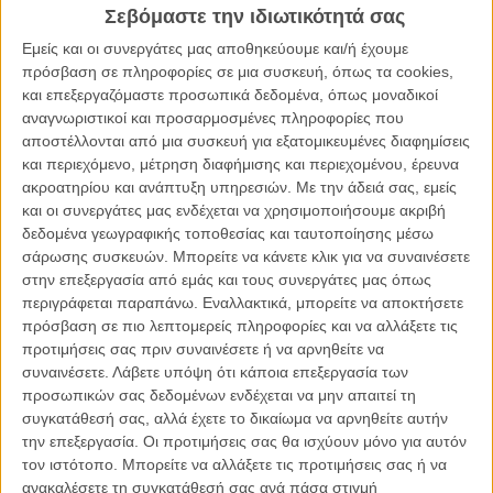
Σεβόμαστε την ιδιωτικότητά σας
Βέτι - θα μπλεχτούν άθελα τους σε ένα επικίνδυνο κυνήγι
θησαυρού. Μέσα από αυτή την περιπέτεια στην Ελλάδα, οι σχέσεις
Εμείς και οι συνεργάτες μας αποθηκεύουμε και/ή έχουμε
των τριών αγοριών θα δυναμώσουν και το ειδύλλιο της Αντριάνας
πρόσβαση σε πληροφορίες σε μια συσκευή, όπως τα cookies,
και του Τόνι θα αφήσει μια υπόσχεση για το μέλλον.
και επεξεργαζόμαστε προσωπικά δεδομένα, όπως μοναδικοί
αναγνωριστικοί και προσαρμοσμένες πληροφορίες που
Ελληνο-φινλανδική παραγωγή γυρισμένη στην Κω, το «Περιπέτεια
αποστέλλονται από μια συσκευή για εξατομικευμένες διαφημίσεις
στο Αιγαίο» είναι από μια άποψη η κάτι παραπάνω από «καλώς
και περιεχόμενο, μέτρηση διαφήμισης και περιεχομένου, έρευνα
εννοούμενη» εφαρμογή της προσέλκυσης ξένων παραγωγών στην
ακροατηρίου και ανάπτυξη υπηρεσιών.
Με την άδειά σας, εμείς
Ελλάδα.
και οι συνεργάτες μας ενδέχεται να χρησιμοποιήσουμε ακριβή
δεδομένα γεωγραφικής τοποθεσίας και ταυτοποίησης μέσω
Η απεικόνιση των «ελληνικών ομορφιών» δεν γίνεται δωρεάν, αλλά
σάρωσης συσκευών. Μπορείτε να κάνετε κλικ για να συναινέσετε
στο πλαίσιο μιας ταινίας που εξελίσσεται εν μέσω θέρους σε ένα
στην επεξεργασία από εμάς και τους συνεργάτες μας όπως
ελληνικό νησί και η μείξη Ελλήνων και ξένων συντελεστών λειτουργεί
περιγράφεται παραπάνω. Εναλλακτικά, μπορείτε να αποκτήσετε
πρωτίστως σεναριακά και δευτερευόντως για λόγους
πρόσβαση σε πιο λεπτομερείς πληροφορίες και να αλλάξετε τις
«συμπαραγωγής», αφήνοντας χώρο για αβίαστη bilingual και
προτιμήσεις σας πριν συναινέσετε ή να αρνηθείτε να
τουριστική δράση.
συναινέσετε.
Λάβετε υπόψη ότι κάποια επεξεργασία των
προσωπικών σας δεδομένων ενδέχεται να μην απαιτεί τη
Με αυτόν τον τρόπο βρίσκεται πιο κοντά στα
«Δύο Πρόσωπα του
συγκατάθεσή σας, αλλά έχετε το δικαίωμα να αρνηθείτε αυτήν
Ιανουαρίου»
και ευτυχώς μακριά από το
«Νικόστρατος: Ενα
την επεξεργασία. Οι προτιμήσεις σας θα ισχύουν μόνο για αυτόν
Ξεχωριστό Καλοκαίρι»
, αποφεύγοντας να στηρίξει τη μυθοπλασία
τον ιστότοπο. Μπορείτε να αλλάξετε τις προτιμήσεις σας ή να
της πάνω σε παρωχημένα «ελληνικά» κλισέ, αλλά αντιμετωπίζοντας
ανακαλέσετε τη συγκατάθεσή σας ανά πάσα στιγμή