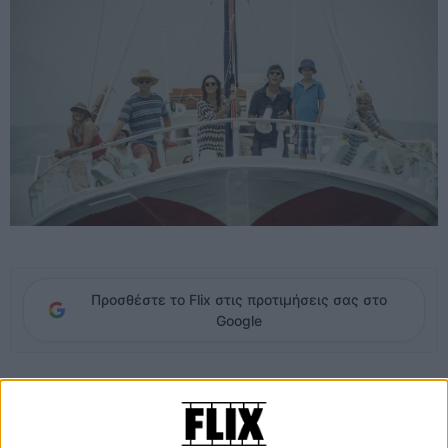
Προσθέστε το Flix στις προτιμήσεις σας στο
Google
Κάνοντας τις οικογενειακές του διακοπές στο νησί της Κω, ο Τόνι θα
γνωρίσει την Αντριάνα και μεταξύ τους θα αναπτυχθεί ένας νεανικός
έρωτας και μια τρυφερή σχέση αγάπης και εμπιστοσύνης. Μόνο
που τα δύο παιδιά - μαζί με τα ετεροθαλή αδέλφια του Τόνι, Αλέξι και