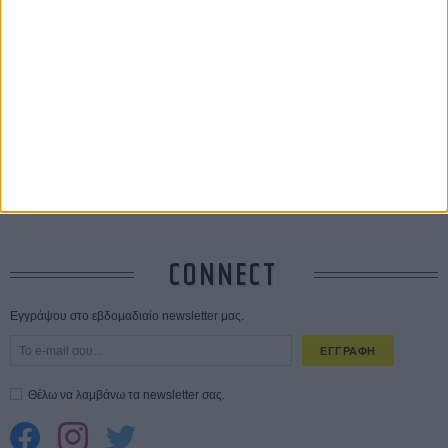
Save the Date! Δείτε πρώτοι το «Σεξ και Αίμα στο Καμπ Μίασμα»!
05
ΑΥΓ
Ο Τζάρεντ Λέτο αρνείται τις καταγγελίες: «Δεν έχω διαπράξει ποτέ
σεξουαλική επίθεση»
30 ΙΟΥΛ
10 καυτές ταινίες (+ 5 δροσερές επανεκδόσεις) για τον Αύγουστο
01
ΑΥΓ
Spider-Man: Καινούργια Μέρα
30 ΜΑΡ
CONNECT
Εγγράψου στο εβδομαδιαίο newsletter μας.
ΕΓΓΡΑΦΗ
Θέλω να λαμβάνω τα newsletter σας.