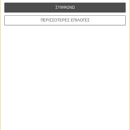
Ο πιο αναλυτικός οδηγός των καλοκαιρινών φεστιβάλ σε νησιά και ηπειρωτική
ΣΥΜΦΩΝΩ
Ελλάδα είναι εδώ
ΠΕΡΙΣΣΟΤΕΡΕΣ ΕΠΙΛΟΓΕΣ
Η επιτυχία είναι υπερτιμημένη. Δεν σε κάνει
καλύτερο, δεν σε πάει πουθενά η επιτυχία. Είναι
απλώς ένα ωραίο, ανεβαστικό, επιφανειακό
συναίσθημα.»
Βιμ Βέντερς
Συνέντευξη
ΝΕΕΣ ΤΑΙΝΙΕΣ
Ο Παραχαράκτης