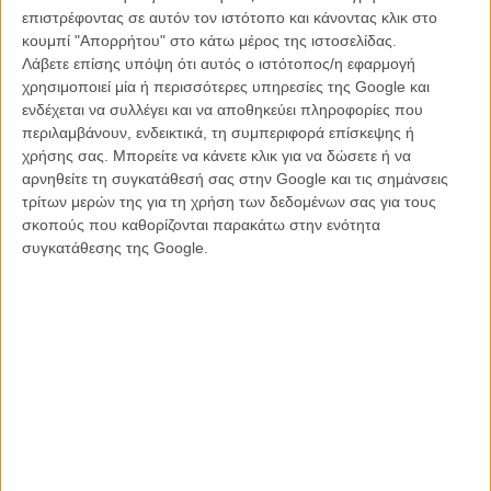
το φυσικό τοπίο ως απαραίτητο αλλά όχι κυρίαρχο πρωταγωνιστή
επιστρέφοντας σε αυτόν τον ιστότοπο και κάνοντας κλικ στο
της αφήγησής της.
κουμπί "Απορρήτου" στο κάτω μέρος της ιστοσελίδας.
Λάβετε επίσης υπόψη ότι αυτός ο ιστότοπος/η εφαρμογή
Από μια άλλη πλευρά πάλι, παρά την προώθησή της ως κάτι πιο
χρησιμοποιεί μία ή περισσότερες υπηρεσίες της Google και
ενήλικο, η «Περιπέτεια στο Αιγαίο» είναι μια καθαρά εφηβική (έως
ενδέχεται να συλλέγει και να αποθηκεύει πληροφορίες που
και παιδική) περιπέτεια με συγκεκριμένο target group,
περιλαμβάνουν, ενδεικτικά, τη συμπεριφορά επίσκεψης ή
καλοφτιαγμένη ως τέτοια, που προορίζεται αποκλειστικά για να
χρήσης σας. Μπορείτε να κάνετε κλικ για να δώσετε ή να
ικανοποιήσει το «αστυνομικό δαιμόνιο» που κάποια στιγμή γεννιέται
αρνηθείτε τη συγκατάθεσή σας στην Google και τις σημάνσεις
σε κάθε παιδί ανεξαρτήτως εθνικότητας, ειδικά αν ο ήρωάς του είναι
τρίτων μερών της για τη χρήση των δεδομένων σας για τους
ακόμη και σήμερα ο... Ιντιάνα Τζόουνς.
σκοπούς που καθορίζονται παρακάτω στην ενότητα
συγκατάθεσης της Google.
Καλοκουρδισμένη με την τηλεοπτική λογική ενός σφιχτού
επεισοδίου μιας «οικογενειακής» σειράς μυστηρίου και με τρεις
υπέροχους Φινλανδούς μικρούς πρωταγωνιστές, η «Περιπέτεια στο
Αιγαίο» λειτουργεί σαφώς καλύτερα όταν δεν επικεντρώνεται στο
ελληνικό καστ που μοιάζει αψυχολόγητα αδέξιο και αφήνεται χωρίς
ενοχή στον παιδικό ενθουσιασμό που θα οδηγήσει στη λύση του
μυστηρίου μέσα από μια απλή (πολλές φορές και απλοϊκή), αλλά
τελικά αποτελεσματική αφήγηση.
Ξέγνοιαστη, τρυφερή, καλοκαιρινή, η «Περιπέτεια στο Αιγαίο»