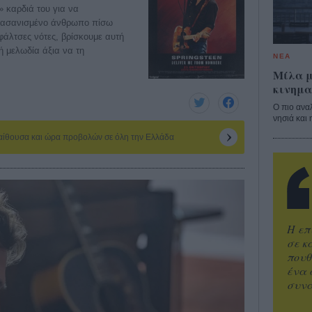
» καρδιά του για να
 βασανισμένο άνθρωπο πίσω
φάλτσες νότες, βρίσκουμε αυτή
ή μελωδία άξια να τη
ΝΕΑ
Μίλα μ
κινημα
Ο πιο ανα
νησιά και 
 αίθουσα και ώρα προβολών σε όλη την Ελλάδα
Η επ
σε κ
πουθ
ένα 
συνα