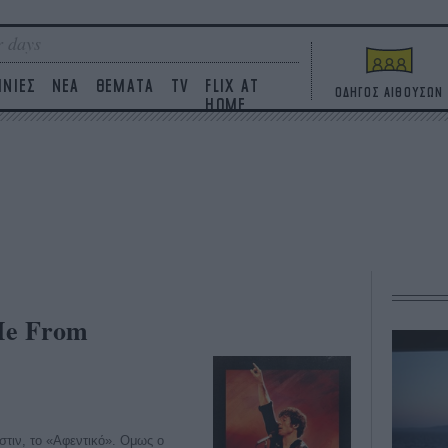
 days
ΙΝΙΕΣ
ΝΕΑ
ΘΕΜΑΤΑ
TV
FLIX AT
ΟΔΗΓΟΣ ΑΙΘΟΥΣΩΝ
HOME
 Me From
κστιν, το «Αφεντικό». Ομως ο