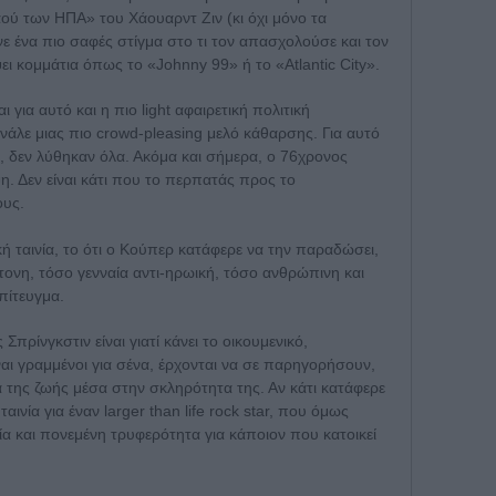
αού των ΗΠΑ» του Χάουαρντ Ζιν (κι όχι μόνο τα
νε ένα πιο σαφές στίγμα στο τι τον απασχολούσε και τον
ει κομμάτια όπως το «Johnny 99» ή το «Atlantic City».
ι για αυτό και η πιο light αφαιρετική πολιτική
ινάλε μιας πιο crowd-pleasing μελό κάθαρσης. Για αυτό
ι, δεν λύθηκαν όλα. Ακόμα και σήμερα, ο 76χρονος
η. Δεν είναι κάτι που το περπατάς προς το
ους.
κή ταινία, το ότι ο Κούπερ κατάφερε να την παραδώσει,
ονη, τόσο γενναία αντι-ηρωική, τόσο ανθρώπινη και
πίτευγμα.
πρίνγκστιν είναι γιατί κάνει το οικουμενικό,
ίναι γραμμένοι για σένα, έρχονται να σε παρηγορήσουν,
ά της ζωής μέσα στην σκληρότητα της. Αν κάτι κατάφερε
 ταινία για έναν larger than life rock star, που όμως
σία και πονεμένη τρυφερότητα για κάποιον που κατοικεί