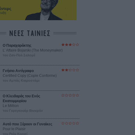
έντερς
ευξη
ΝΕΕΣ ΤΑΙΝΙΕΣ
Ο Παραχαράκτης
L’ Affaire Bojarski (The Moneymaker)
του Ζαν-Πολ Σαλομέ
Γνήσιο Αντίγραφο
Certified Copy (Copie Conforme)
του Αμπάς Κιαροστάμι
Ο Κλειδαράς του Ενός
Εκατομμυρίου
Le Million
του Γκρεγκουάρ Βινιερόν
Αυτό που Ξέρουν οι Γυναίκες
Pour le Plaisir
του Ρεέμ Κερισί