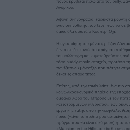
πόνος κρύβεται πίσω από τον bully. Σα
Ανδρικού.
Αψογη σκηνογραφία, ταιριαστά μουντή α
ένας σκηνοθέτης που ξέρει πώς να σε β
όμως όλα σωστά ο Κούπερ; Οχι.
Η αγιοποίηση του μάνατζερ Τζον Λάνταου 
δεν πιστεύει κανείς ότι πράγματι στάθη
του καλλιτέχνη και κυματοθραύστης ανά
τόσο buddy-movie στοιχείο, προτάσει την
πανέξυπνου μάνατζερ που πάτησε στην 
δεκατίες απαραίτητος.
Επίσης, από την ταινία λείπει ένα πιο σα
κοινωνικοοικονομικό πλαίσιο της εποχή
ομφάλιο λώρο του Μπρους με τον πατέρ
κατεστραμμένων ανθρώπων, των διαλυμέ
εργατικής τάξης από την νεοφιλελεύθερ
ήρωα («είναι το πρώτο μου αυτοκίνητο»
πράγμα που θα είναι δικό μου») ή το τα
«Mansion on the Hill» που δε θα έχει ε