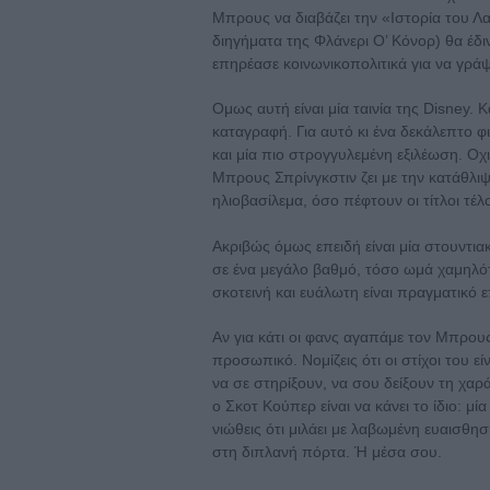
Μπρους να διαβάζει την «Ιστορία του Λ
διηγήματα της Φλάνερι Ο’ Κόνορ) θα έδι
επηρέασε κοινωνικοπολιτικά για να γράψ
Ομως αυτή είναι μία ταινία της Disney. Κα
καταγραφή. Για αυτό κι ένα δεκάλεπτο φ
και μία πιο στρογγυλεμένη εξιλέωση. Οχ
Μπρους Σπρίνγκστιν ζει με την κατάθλιψ
ηλιοβασίλεμα, όσο πέφτουν οι τίτλοι τέλ
Ακριβώς όμως επειδή είναι μία στουντια
σε ένα μεγάλο βαθμό, τόσο ωμά χαμηλότ
σκοτεινή και ευάλωτη είναι πραγματικό ε
Αν για κάτι οι φανς αγαπάμε τον Μπρους Σ
προσωπικό. Νομίζεις ότι οι στίχοι του ε
να σε στηρίξουν, να σου δείξουν τη χαρ
ο Σκοτ Κούπερ είναι να κάνει το ίδιο: μία
νιώθεις ότι μιλάει με λαβωμένη ευαισθη
στη διπλανή πόρτα. Ή μέσα σου.