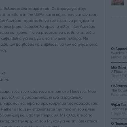
ω θέλουν κι ένα κομμάτι του. Οι παραγωγοί στην
πό το «Born in the USA» και οι κόρες των ματιών τους
ον Λαντάου, προσπαθεί να τον πείσει να μη χάσει το
μπορικό βήμα. Παράλληλα όμως, ο
φίλος
Τζον Λαντάου
 χώρο και χρόνο. Για να μπορέσει να σταθεί στα πόδια
σκάψει βαθιά για να βγει από την άλλη πλευρά. Να
αιδί, τον βοηθούσε να επιβιώσει, να τον οδηγήσει ξανά
Οι Αρμονί
ική.
Werckmei
Μπέλα Τα
Μια Θέση 
A Place in
er?
Τζορτζ Στί
owhere
Οδύσσεια
The Odys
άμαρα ενός ενοικιαζόμενου σπιτιού στο Πουθενά, Νιού
Κρίστοφε
, μαντολίνα, φυσαρμόνικες, κι ένα τετρακάναλο
, χειροποίητα, ωμά το αριστούργημα της καριέρας του:
Ψηλά Τακ
Father’s House» επισκέπτεται την παιδική του ηλικία
Tacones l
Πέδρο Αλ
ς δίνουν ζωή και μάς την παίρνουν. Με άλλα, όπως το
ά κατάματα την Αμερική του Ρίγκαν για να την ξεσκεπάσει
Ο Παραχα
θε πλάνη του αμερικανικού ονείρου.