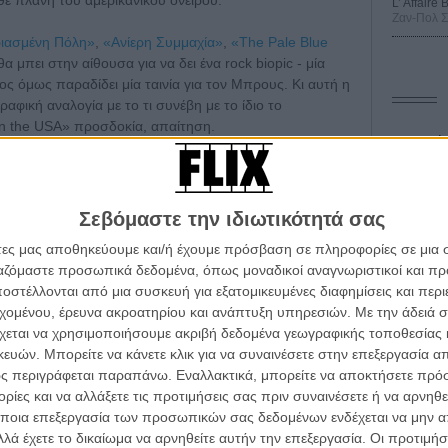
L’ Affaire
Ζαν-Πολ 
ιασμένη Πόλη»
,
«Ανίερη Συμμαχία»
,
«The Pale Blue
α μπει στην αίθουσα για να δει ένα rock biopic - μία
ος όμως παραδίδει μία ταινία για τον Μπρους. Κι αυτή η
ραφική αναλογία με το τι συνέβη με το ίδιο το
n in the USA» προσδοκία, απαίτηση.
Οδύσ
νγκστιν πάνω στη σκηνή, μία μικρή έκλαμψη «Born to
Save
. Τον Κούπερ τον ενδιαφέρει το μετά, τι τον περιμένει
Καμπ
 στη σκηνή, για τέσσερις ώρες, συνδέεται με χιλιάδες
Σεβόμαστε την ιδιωτικότητά σας
μερινότητα να νιώθει αποκομμένος, μόνος;
Ο Τζ
άτες μας αποθηκεύουμε και/ή έχουμε πρόσβαση σε πληροφορίες σε μια
όρεν Ζέινς, γράφει και σκηνοθετεί ένα ψυχογράφημα.
διαπ
ργαζόμαστε προσωπικά δεδομένα, όπως μοναδικοί αναγνωριστικοί και 
 άνθρωπο πίσω από τον μύθο του «Αφεντικού». Να μάς
στέλλονται από μια συσκευή για εξατομικευμένες διαφημίσεις και περ
10 κ
ου παλεύει να βρει τη θέση του στη ζωή. Και τον
α τα βλέπεις όλα σινεμά...
τον 
εχομένου, έρευνα ακροατηρίου και ανάπτυξη υπηρεσιών.
Με την άδειά σα
’ roll για να σώσει τη ζωή του.
κινηματογραφική εβδομάδα
χεται να χρησιμοποιήσουμε ακριβή δεδομένα γεωγραφικής τοποθεσίας 
Spid
 τον τρόπο του flix
ών. Μπορείτε να κάνετε κλικ για να συναινέσετε στην επεξεργασία απ
ραφία. Είναι ένα βύθισμα στα πρώτα υλικά που έκαναν
ς περιγράφεται παραπάνω. Εναλλακτικά, μπορείτε να αποκτήσετε πρό
όσο προσηνή, τόσο αγαπητό, στους φανς του. Η γυμνή
ίες και να αλλάξετε τις προτιμήσεις σας πριν συναινέσετε ή να αρνηθεί
τον πόνο του. Η ικανότητά του να εκθέτει το τραύμα
wsletter
του flix, στο inbox σου
ποια επεξεργασία των προσωπικών σας δεδομένων ενδέχεται να μην απ
λά έχετε το δικαίωμα να αρνηθείτε αυτήν την επεξεργασία. Οι προτιμήσ