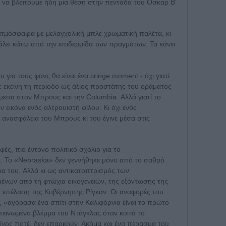
ν να βλέπουμε ήδη μια θέση στην πεντάδα του Οσκαρ Β’
τμόσφαιρα με μελαγχολική μπλε χρωματική παλέτα, κι
άλει κάτω από την επιδερμίδα των πραγμάτων. Τα κάνει
για τους φανς θα είναι ένα cringe moment - όχι γιατί
κε εκείνη τη περίοδο ως άξιος προστάτης του οράματος
μεσα στον Μπρους και την Columbia. Αλλά γιατί το
 εικόνα ενός αλτρουιστή φίλου. Κι όχι ενός
ανασφάλεια του Μπρους κι του έγινε μέσα στις
φές, πιο έντονο πολιτικό σχόλιο για το
ς. Το «Nebraska» δεν γεννήθηκε μόνο από το σαθρό
α του. Aλλά κι ως αντικατοπτρισμός των
νων από τη φτώχια οικογενειών, της εξόντωσης της
η επέλαση της Κυβέρνησης Ρίγκαν. Οι αναφορές του
, «αγόρασα ένα σπίτι στην Καλιφόρνια είναι το πρώτο
πεινωμένο βλέμμα του Ντάγκλας όταν κοιτά το
κείνος ποτέ, δεν επαρκούν. Ακόμα και ένα πέρασμα του