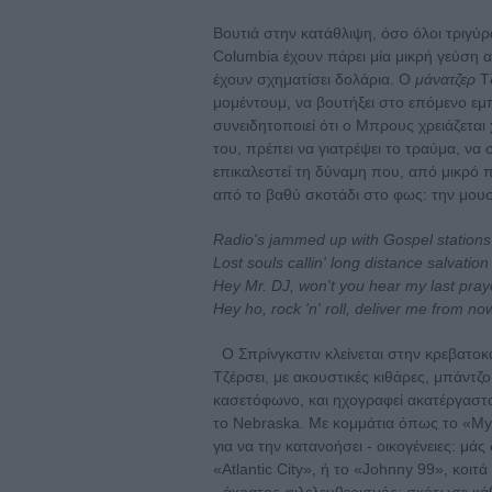
Βουτιά στην κατάθλιψη, όσο όλοι τριγύρ
Columbia έχουν πάρει μία μικρή γεύση α
έχουν σχηματίσει δολάρια. Ο
μάνατζερ
Τζ
μομέντουμ, να βουτήξει στο επόμενο ε
συνειδητοποιεί ότι ο Μπρους χρειάζεται
του, πρέπει να γιατρέψει το τραύμα, να 
επικαλεστεί τη δύναμη που, από μικρό π
από το βαθύ σκοτάδι στο φως: την μουσ
Radio's jammed up with Gospel stations
Lost souls callin' long distance salvation
Hey Mr. DJ, won't you hear my last pray
Hey ho, rock 'n' roll, deliver me from n
Ο Σπρίνγκστιν κλείνεται στην κρεβατοκ
Τζέρσει, με ακουστικές κιθάρες, μπάντζο
κασετόφωνο, και ηχογραφεί ακατέργαστα
το Nebraska. Με κομμάτια όπως το «My 
για να την κατανοήσει - οικογένειες: μά
«Atlantic City», ή το «Johnny 99», κοιτ
- άκρατος φιλελευθερισμός: σκότωσε κά