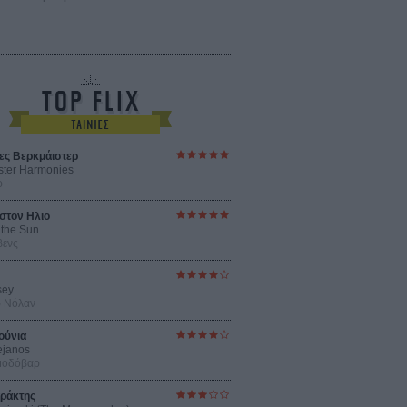
ες Βερκμάιστερ
ster Harmonies
ρ
στον Ηλιο
 the Sun
βενς
sey
ρ Νόλαν
ούνια
ejanos
μοδόβαρ
ράκτης