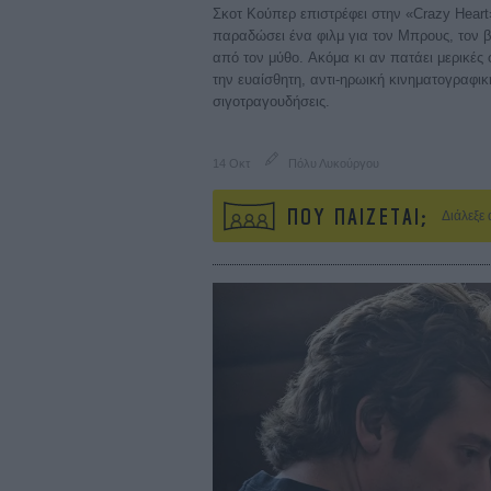
Σκοτ Κούπερ επιστρέφει στην «Crazy Heart
παραδώσει ένα φιλμ για τον Μπρους, τον
από τον μύθο. Aκόμα κι αν πατάει μερικές 
την ευαίσθητη, αντι-ηρωική κινηματογραφικ
σιγοτραγουδήσεις.
14 Οκτ
Πόλυ Λυκούργου
ΠΟΥ ΠΑΙΖΕΤΑΙ;
Διάλεξε