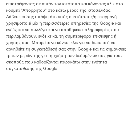
επιστρέφοντας σε αυτόν τον ιστότοπο και κάνοντας κλικ στο
μεγάλη μερίδα των ανθρώπων της.
κουμπί "Απορρήτου" στο κάτω μέρος της ιστοσελίδας.
Αυτήν την κεντρική ιδεολογική και αισθητική ιδέα, ο Σκοτ Κούπερ
Λάβετε επίσης υπόψη ότι αυτός ο ιστότοπος/η εφαρμογή
την ντύνει με ατμοσφαιρικά φυσικά ντεκόρ και την εκπληκτική
χρησιμοποιεί μία ή περισσότερες υπηρεσίες της Google και
φωτογραφία του Μασανόμπου Τακαγιανάγκι, βρώμικη, γκρίζα και
ενδέχεται να συλλέγει και να αποθηκεύει πληροφορίες που
ημιφωτισμένη, όπως η ψυχή των ηρώων που απεικονίζει κι όπως η
περιλαμβάνουν, ενδεικτικά, τη συμπεριφορά επίσκεψης ή
κοινωνία που πάντα ζούσε κι ακόμα ζει στη σκιά του αμερικανικού
χρήσης σας. Μπορείτε να κάνετε κλικ για να δώσετε ή να
ονείρου, κυνηγώντας το χωρίς εφόδια.
αρνηθείτε τη συγκατάθεσή σας στην Google και τις σημάνσεις
τρίτων μερών της για τη χρήση των δεδομένων σας για τους
Ο Κρίστιαν Μπέιλ κι ο Κέισι Αφλεκ στους πρωταγωνιστικούς ρόλους
σκοπούς που καθορίζονται παρακάτω στην ενότητα
και, γύρω τους, ένα ονειρεμένο καστ μικρότερων εμφανίσεων από
συγκατάθεσης της Google.
Χάρελσον, Νταφόε, Γουίτακερ και Σέπαρντ συνθέτει το αντρικό
dream team της παρακμής. Βαθιές, γεμάτες, δυνατές ερμηνείες σε
εντυπωσιακές φιγούρες, με την άνεση χρόνου που ο Κούπερ δίνει
στους ήρωές του να αναπτυχθούν, να συγκρουστούν και να
ηττηθούν.
Ολο αυτό το περιτύλιγμα, ωστόσο, δεν απογειώνεται σε μια δυνατή
κοινωνική κι επίκαιρη ταινία, απλώς γιατί το σενάριό της κινείται
επίπεδα, χωρίς ανατροπές ή λεπτομέρειες που να το κάνουν να
ξεχωρίσει μέσα στο ίδιο το είδος που ασπάζεται. Η πλοκή και η