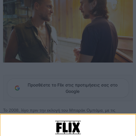
Προσθέστε το Flix στις προτιμήσεις σας στο
Google
Το 2008, λίγο πριν την εκλογή του Μπαράκ Ομπάμα, με τις
καμπάνιες να παίζουν στην τηλεόραση στο background, δυο
αδέλφια, ο Ροντ και ο Ράσελ, ζουν σε μια ξεχασμένη βιομηχανική
πόλη της Πενσιλβάνια. Η επιθυμία τους είναι να ξεφύγουν σε μια
καλύτερη ζωή, αλλά οι συνθήκες υψώνονται ως εμπόδιο μπροστά