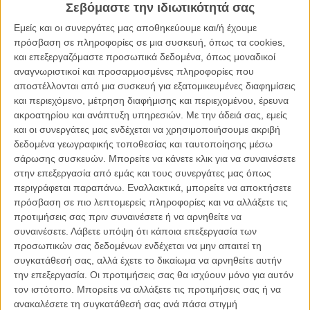
Σεβόμαστε την ιδιωτικότητά σας
τους. Ο Ροντ έχει καταταγεί στο στρατό όπου βιώνει μια διαφορετική
Εμείς και οι συνεργάτες μας αποθηκεύουμε και/ή έχουμε
υπαρξιακή καταπίεση, ο Ράσελ δουλεύει στο εργοστάσιο όπως
πρόσβαση σε πληροφορίες σε μια συσκευή, όπως τα cookies,
έκανε κι ο πατέρας του πριν απ’ αυτόν. Αναζητώντας διέξοδο αλλά
και επεξεργαζόμαστε προσωπικά δεδομένα, όπως μοναδικοί
και προσπαθώντας πάντα να «κάνουν το σωστό», τα δυο αδέλφια
αναγνωριστικοί και προσαρμοσμένες πληροφορίες που
κάνουν τη μια λάθος επιλογή μετά την άλλη. Ο Ράσελ μπαίνει
αποστέλλονται από μια συσκευή για εξατομικευμένες διαφημίσεις
φυλακή και βγαίνει για να βρει ότι η κοπέλα του τον εγκατέλειψε για
και περιεχόμενο, μέτρηση διαφήμισης και περιεχομένου, έρευνα
τον τοπικό σερίφη. Ο Ροντ προσπαθεί να βγάλει τα χρήματα που
ακροατηρίου και ανάπτυξη υπηρεσιών.
Με την άδειά σας, εμείς
χρειάζεται παίζοντας σε παράνομους αγώνες μποξ. Τα δυο αδέλφια
και οι συνεργάτες μας ενδέχεται να χρησιμοποιήσουμε ακριβή
εγκλωβίζονται, με κάθε τους τυφλό βήμα, σε μια παγίδα ενοχών,
δεδομένα γεωγραφικής τοποθεσίας και ταυτοποίησης μέσω
ηθικών διλημμάτων και λερωμένων συνειδήσεων.
σάρωσης συσκευών. Μπορείτε να κάνετε κλικ για να συναινέσετε
στην επεξεργασία από εμάς και τους συνεργάτες μας όπως
Ο σκηνοθέτης του «Crazy Heart» πλάθει ένα συννεφιασμένο
περιγράφεται παραπάνω. Εναλλακτικά, μπορείτε να αποκτήσετε
αμερικανικό σύμπαν φτιαγμένο από τσιμέντο, σίδερο, σκόνη και
πρόσβαση σε πιο λεπτομερείς πληροφορίες και να αλλάξετε τις
τραυματισμένους ανθρώπους. Το σινεμά του εμπνέεται απ’ ευθείας
προτιμήσεις σας πριν συναινέσετε ή να αρνηθείτε να
από την κουλτούρα των ‘70s, την κοινωνική αδυναμία των αντι-
συναινέσετε.
Λάβετε υπόψη ότι κάποια επεξεργασία των
ηρώων, την απότομη κατηφόρα ανθρώπων που δεν μπορούν να
προσωπικών σας δεδομένων ενδέχεται να μην απαιτεί τη
περάσουν από το περιθώριο στην κεντρική λωρίδα γιατί το
συγκατάθεσή σας, αλλά έχετε το δικαίωμα να αρνηθείτε αυτήν
σύστημα δεν έχει χώρο για να τους συμπεριλάβει. Το γεγονός ότι
την επεξεργασία. Οι προτιμήσεις σας θα ισχύουν μόνο για αυτόν
αυτή η ατμόσφαιρα (κινηματογραφική και πραγματική) αναβιώνει
τον ιστότοπο. Μπορείτε να αλλάξετε τις προτιμήσεις σας ή να
στο αμερικανικό σήμερα, λειτουργεί καθηλωτικά ως ένα πορτρέτο
ανακαλέσετε τη συγκατάθεσή σας ανά πάσα στιγμή
μιας αδιέξοδης εποχής που συνθλίβει προγραμματισμένα μια