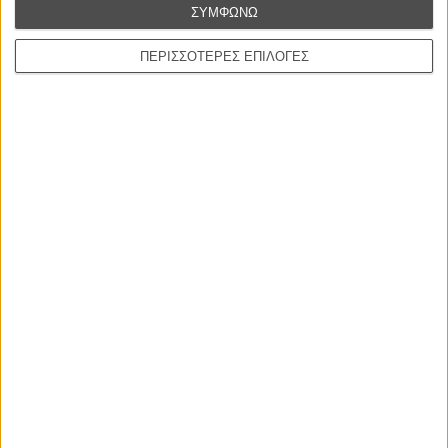
Ελλάδα είναι εδώ
ΣΥΜΦΩΝΩ
ΠΕΡΙΣΣΟΤΕΡΕΣ ΕΠΙΛΟΓΕΣ
Η επιτυχία είναι υπερτιμημένη. Δεν σε κάνει
καλύτερο, δεν σε πάει πουθενά η επιτυχία. Είναι
απλώς ένα ωραίο, ανεβαστικό, επιφανειακό
συναίσθημα.»
Βιμ Βέντερς
Συνέντευξη
ΝΕΕΣ ΤΑΙΝΙΕΣ
Ο Παραχαράκτης
L’ Affaire Bojarski (The Moneymaker)
του Ζαν-Πολ Σαλομέ