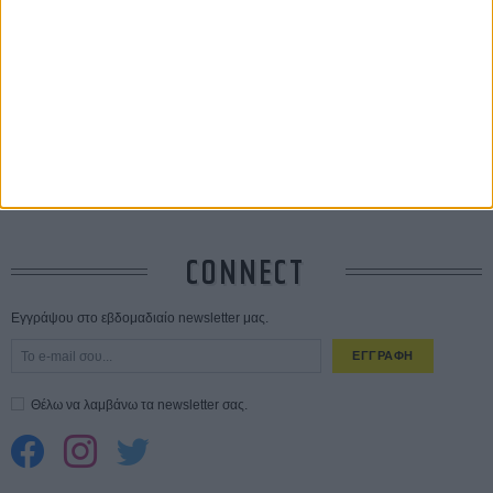
Save the Date! Δείτε πρώτοι το «Σεξ και Αίμα στο Καμπ Μίασμα»!
05
ΑΥΓ
Ο Τζάρεντ Λέτο αρνείται τις καταγγελίες: «Δεν έχω διαπράξει ποτέ
σεξουαλική επίθεση»
30 ΙΟΥΛ
10 καυτές ταινίες (+ 5 δροσερές επανεκδόσεις) για τον Αύγουστο
01
ΑΥΓ
Spider-Man: Καινούργια Μέρα
30 ΜΑΡ
CONNECT
Εγγράψου στο εβδομαδιαίο newsletter μας.
ΕΓΓΡΑΦΗ
Θέλω να λαμβάνω τα newsletter σας.