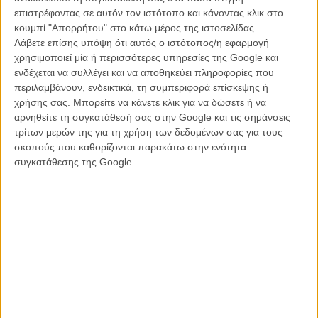
επιστρέφοντας σε αυτόν τον ιστότοπο και κάνοντας κλικ στο
Με την Ανχελα ως alter ego του ο Αμενάμπαρ ξεφυλλίζει ηδονιστικά
κουμπί "Απορρήτου" στο κάτω μέρος της ιστοσελίδας.
το γλωσσάρι των ταινιών τρόμου, πειραματίζεται με τα κάδρα, τον
Λάβετε επίσης υπόψη ότι αυτός ο ιστότοπος/η εφαρμογή
ήχο, τις φωτοσκιάσεις, και υποκλίνεται στους μεγάλους κλασικούς
χρησιμοποιεί μία ή περισσότερες υπηρεσίες της Google και
(ή καλτ) μάστερς με δεκάδες αναφορές και κλεισίματα ματιού.
ενδέχεται να συλλέγει και να αποθηκεύει πληροφορίες που
Ασφυκτικά κοντινά στο τρομαγμένο (αλλά και γοητευμένο με το
περιλαμβάνουν, ενδεικτικά, τη συμπεριφορά επίσκεψης ή
μακάβριο) βλέμμα της ηρωίδας, χέρια που μπαίνουν στο κάδρο
χρήσης σας. Μπορείτε να κάνετε κλικ για να δώσετε ή να
διστακτικά για να αγγίξουν κάτι, απόλυτο σκοτάδι που διαλύουν
αρνηθείτε τη συγκατάθεσή σας στην Google και τις σημάνσεις
στιγμιαία οι κάφτρες σπίρτων, ανθρωποκυνηγητά στους
τρίτων μερών της για τη χρήση των δεδομένων σας για τους
διαδρόμους, εγκλωβισμοί στα υπόγεια, το σεξ, η ηδονή κι ο θάνατος
σκοπούς που καθορίζονται παρακάτω στην ενότητα
σε ένα κοινό τζογάρισμα.
συγκατάθεσης της Google.
Το ταλέντο του στην κάμερα, αναμφισβήτητο και οι περισσότερες
ιδέες -για την εποχή τους- ευρηματικές. Μόνο που η εμμονή με τις
συνεχείς ανατροπές στο «whodunit» προδίδει την έλλειψη εμπειρία
του 24χρονου τότε σκηνοθέτη, ο οποίος αδυνατεί να πετάξει με
αυτοπεποίθηση τα περιττά κι έτσι αδυνατίζει το σφιχτό ρυθμό της
αφήγησής του.
Το πιο ενδιαφέρον κομμάτι από όλα όμως είναι ότι ένας νεαρός
κινηματογραφιστής αναρωτιέται κι ερευνά ο ίδιος, όσα και η ηρωίδα