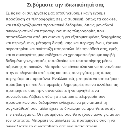
Σεβόμαστε την ιδιωτικότητά σας
έχω δει κάποιον άνθρωπο να σκοτώνεται μπροστά μου» λέει με
αλαζονική αφέλεια στον Τσέμα, τον nerd, περίεργο συμφοιτητή της,
Εμείς και οι συνεργάτες μας αποθηκεύουμε και/ή έχουμε
ο οποίος έχει συλλογή από τέτοιες κασέτες και την προσκαλεί στο
πρόσβαση σε πληροφορίες σε μια συσκευή, όπως τα cookies,
σπίτι του (ένα διαμέρισμα άντρο φρίκης από ακρωτηριασμένες
και επεξεργαζόμαστε προσωπικά δεδομένα, όπως μοναδικοί
κούκλες, αιματοβαμμένες αφίσες κι άλλα props τρόμου) για να τις
αναγνωριστικοί και προσαρμοσμένες πληροφορίες που
δουν.
αποστέλλονται από μια συσκευή για εξατομικευμένες διαφημίσεις
και περιεχόμενο, μέτρηση διαφήμισης και περιεχομένου, έρευνα
Μόνο που η Ανχελα δεν ξέρει σε ποιο λαγούμι επιλέγει να καταδυθεί.
ακροατηρίου και ανάπτυξη υπηρεσιών.
Με την άδειά σας, εμείς
Οταν ανακαλύπτει τον σύμβουλο καθηγητή της νεκρό στο
και οι συνεργάτες μας ενδέχεται να χρησιμοποιήσουμε ακριβή
αμφιθέατρο της σχολής, όσο παρακολουθούσε μία τέτοια ταινία, η
δεδομένα γεωγραφικής τοποθεσίας και ταυτοποίησης μέσω
Ανχελα εμπλέκεται σε έναν κόσμο όπου οι φοιτήτριες εξαφανίζονται
σάρωσης συσκευών. Μπορείτε να κάνετε κλικ για να συναινέσετε
μυστηριωδώς και snuff ταινίες με τους βασανισμούς και τις
στην επεξεργασία από εμάς και τους συνεργάτες μας όπως
αποτρόπαιες εκτελέσεις τους κυκλοφορούν σ' ένα μυστικό,
περιγράφεται παραπάνω. Εναλλακτικά, μπορείτε να αποκτήσετε
παράνομο κύκλωμα. Ποιος τις σκηνοθετεί; Ποιος τις παραγγέλνει;
πρόσβαση σε πιο λεπτομερείς πληροφορίες και να αλλάξετε τις
Ποιος δολοφονεί;
προτιμήσεις σας πριν συναινέσετε ή να αρνηθείτε να
συναινέσετε.
Λάβετε υπόψη ότι κάποια επεξεργασία των
To ντεμπούτο του Αλεχάντρο Αμενάμπαρ («Οι Αλλοι»,
«Η Θάλασσα
προσωπικών σας δεδομένων ενδέχεται να μην απαιτεί τη
Μέσα μου
») το 1996 έσκασε με κρότο στο τοπίο του ισπανικού
συγκατάθεσή σας, αλλά έχετε το δικαίωμα να αρνηθείτε αυτήν
σινεμά, απέσπασε 7 βραβεία Goya και ανέδειξε το δημιουργό στην
την επεξεργασία. Οι προτιμήσεις σας θα ισχύουν μόνο για αυτόν
νέα σημαντική φωνή της εθνικής τους κινηματογραφίας.
τον ιστότοπο. Μπορείτε να αλλάξετε τις προτιμήσεις σας ή να
Δικαιολογημένα.
ανακαλέσετε τη συγκατάθεσή σας ανά πάσα στιγμή