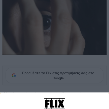
Προσθέστε το Flix στις προτιμήσεις σας στο
Google
Η Ανχελα, νεαρή φοιτήτρια της Σχολής Κινηματογράφου της
Μαδρίτης, επιλέγει να εστιάσει την πτυχιακή της στην
οπτικοακουστική βία. Ψάχνει ταινίες είδους που προβάλουν
σκληρές κακοποιήσεις, βασανισμούς, δολοφονίες εν ψυχρώ. «Δεν