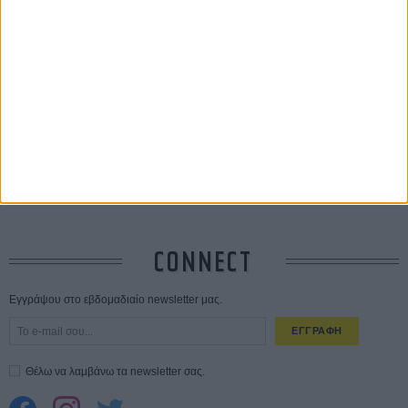
Οδύσσεια
01 ΙΟΥΛ
Save the Date! Δείτε πρώτοι το «Σεξ και Αίμα στο Καμπ Μίασμα»!
05
ΑΥΓ
Ο Τζάρεντ Λέτο αρνείται τις καταγγελίες: «Δεν έχω διαπράξει ποτέ
σεξουαλική επίθεση»
30 ΙΟΥΛ
10 καυτές ταινίες (+ 5 δροσερές επανεκδόσεις) για τον Αύγουστο
01
ΑΥΓ
Spider-Man: Καινούργια Μέρα
30 ΜΑΡ
CONNECT
Εγγράψου στο εβδομαδιαίο newsletter μας.
ΕΓΓΡΑΦΗ
Θέλω να λαμβάνω τα newsletter σας.