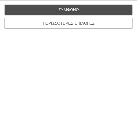
Ο πιο αναλυτικός οδηγός των καλοκαιρινών φεστιβάλ σε νησιά και ηπειρωτική
ΣΥΜΦΩΝΩ
Ελλάδα είναι εδώ
ΠΕΡΙΣΣΟΤΕΡΕΣ ΕΠΙΛΟΓΕΣ
Η επιτυχία είναι υπερτιμημένη. Δεν σε κάνει
καλύτερο, δεν σε πάει πουθενά η επιτυχία. Είναι
απλώς ένα ωραίο, ανεβαστικό, επιφανειακό
συναίσθημα.»
Βιμ Βέντερς
Συνέντευξη
ΝΕΕΣ ΤΑΙΝΙΕΣ