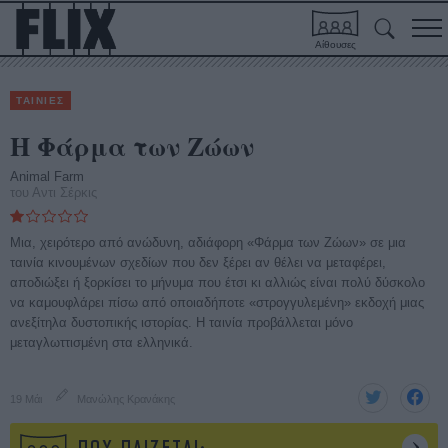
Αίθουσες
ΤΑΙΝΙΕΣ
Η Φάρμα των Ζώων
Animal Farm
του Αντι Σέρκις
Μια, χειρότερο από ανώδυνη, αδιάφορη «Φάρμα των Ζώων» σε μια
ταινία κινουμένων σχεδίων που δεν ξέρει αν θέλει να μεταφέρει,
αποδιώξει ή ξορκίσει το μήνυμα που έτσι κι αλλιώς είναι πολύ δύσκολο
να καμουφλάρει πίσω από οποιαδήποτε «στρογγυλεμένη» εκδοχή μιας
ανεξίτηλα δυστοπικής ιστορίας. H ταινία προβάλλεται μόνο
μεταγλωττισμένη στα ελληνικά.
19 Μάι
Μανώλης Κρανάκης