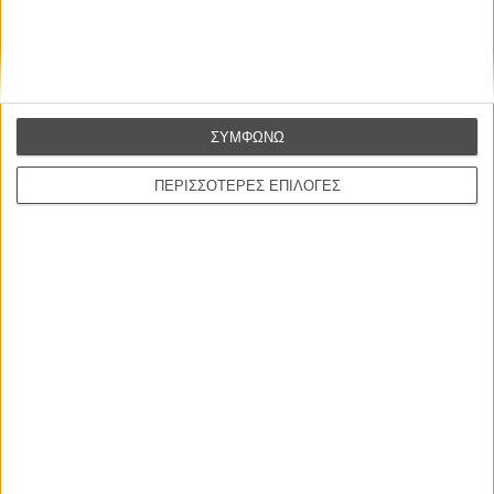
Μοντάζ:
Κέβιν Παβλόβιτς
Μουσική:
Εϊτόρ Περέιρα
Πρωταγωνιστούν:
Σεθ Ρόγκεν, Γκέιτεν Ματαράτσο, Στιβ Μπουσέμι, Γκλεν
Κλόουζ, Λαβέρν Κοξ, Κίραν Κάλκιν, Γούντι Χάρελσον, Τζιμ Πάρσονς, Αντι Σέρκις
Διάρκεια:
95 λεπτά
Γλώσσα:
Αγγλικά
ΣΥΜΦΩΝΩ
Υπότιτλοι:
Ελληνικά
Διανομή:
Spentzos Films
ΠΕΡΙΣΣΟΤΕΡΕΣ ΕΠΙΛΟΓΕΣ
ΠΟΥ ΠΑΙΖΕΤΑΙ;
ΜΗ ΧΑΣΕΤΕ