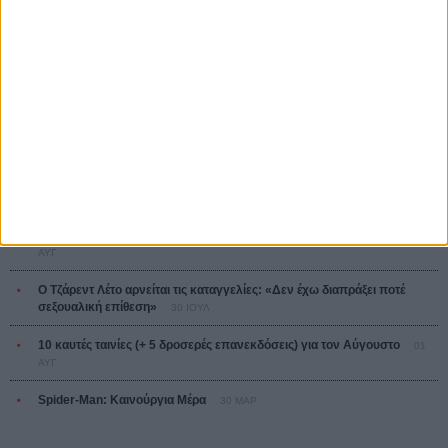
Ο Παραχαράκτης
L’ Affaire Bojarski (The Moneymaker)
Ζαν-Πολ Σαλομέ
ΤΑ ΠΙΟ
ΔΙΑΒΑΣΜΕΝΑ
Οδύσσεια
01 ΙΟΥΛ
Save the Date! Δείτε πρώτοι το «Σεξ και Αίμα στο Καμπ Μίασμα»!
05
ΑΥΓ
Ο Τζάρεντ Λέτο αρνείται τις καταγγελίες: «Δεν έχω διαπράξει ποτέ
σεξουαλική επίθεση»
30 ΙΟΥΛ
10 καυτές ταινίες (+ 5 δροσερές επανεκδόσεις) για τον Αύγουστο
01
ΑΥΓ
Spider-Man: Καινούργια Μέρα
30 ΜΑΡ