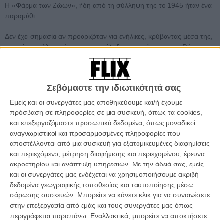
H «Φάρμα των Ζώων», ήδη από τη σύλληψη της το 1945 ήταν ένα
παραμύθι.
Δεν έχει σημασία αν προοριζόταν για ενήλικες, κρύβοντας μέσα της,
αρχικά μια αλληγορία για την κατάληξη του οράματος της Ρώσικης
Επανάστασης στον Σταλινισμό και τελικά διαχρονικά μια παραβολή
για τους κινδύνους κάθε επανάστασης όταν η εξουσία
συγκεντρώνεται στα… γουρούνια.
Σεβόμαστε την ιδιωτικότητά σας
Γραμμένο με τη φυσικότητα μιας ιστορίας που λαμβάνει όντως
Εμείς και οι συνεργάτες μας αποθηκεύουμε και/ή έχουμε
χώρα σε μια φάρμα, με τα ζώα πρωταγωνιστές και την αποτυχημένη
πρόσβαση σε πληροφορίες σε μια συσκευή, όπως τα cookies,
τους προσπάθεια να φτιάξουν μια κοινωνία, χωρίς ανθρώπους,
και επεξεργαζόμαστε προσωπικά δεδομένα, όπως μοναδικοί
όπου όλα τα ζώα θα είναι ίσα, το «οργισμένο» βιβλίο του Οργουελ
αναγνωριστικοί και προσαρμοσμένες πληροφορίες που
κατάφερε να είναι τέτοιο μόνο επειδή η αρχική του εμπειρία
αποστέλλονται από μια συσκευή για εξατομικευμένες διαφημίσεις
ανάγνωσης λειτουργεί και χωρίς το «μήνυμα» που μεταφέρει. Όχι
και περιεχόμενο, μέτρηση διαφήμισης και περιεχομένου, έρευνα
ότι υπάρχει κανείς - ακόμη και σε παιδική ή εφηβική ηλικία, τότε ή
ακροατηρίου και ανάπτυξη υπηρεσιών.
Με την άδειά σας, εμείς
τώρα ή και για πάντα - που θα μπορούσε να ξεγελαστεί ότι πίσω
και οι συνεργάτες μας ενδέχεται να χρησιμοποιήσουμε ακριβή
από μια φαινομενικά ευανάγνωστη κυριολεκτική ιστορία δεν
δεδομένα γεωγραφικής τοποθεσίας και ταυτοποίησης μέσω
κρύβεται παρά μια αλληγορική δυστοπία.
σάρωσης συσκευών. Μπορείτε να κάνετε κλικ για να συναινέσετε
στην επεξεργασία από εμάς και τους συνεργάτες μας όπως
Σαν παραμύθι αντιμετωπίζει τη «Φάρμα των Ζώων» και ο Αντί
περιγράφεται παραπάνω. Εναλλακτικά, μπορείτε να αποκτήσετε