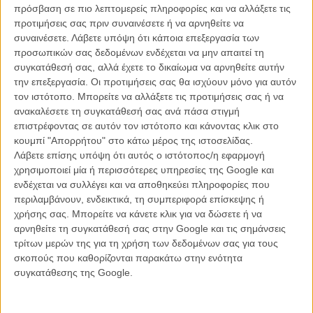
Σέρκις που βλέπει ένα έργο ζωής να παίρνει σάρκα και οστά 15
πρόσβαση σε πιο λεπτομερείς πληροφορίες και να αλλάξετε τις
περίπου χρόνια μετά την αφετηρία του, (ασυνείδητα ή συνειδητα;)
προτιμήσεις σας πριν συναινέσετε ή να αρνηθείτε να
προφητικά πιο επίκαιρο σήμερα από οποιαδήποτε άλλη στιγμή
συναινέσετε.
Λάβετε υπόψη ότι κάποια επεξεργασία των
στην Αμερική του Τραμπ και την Ευρώπη της ανόδου της
προσωπικών σας δεδομένων ενδέχεται να μην απαιτεί τη
Ακροδεξιάς. Και η απόφαση του είναι σωστή, αφού στη γκρίζα ζώνη
συγκατάθεσή σας, αλλά έχετε το δικαίωμα να αρνηθείτε αυτήν
που (δεν) επιβιώνουν πάντοτε τα animation για ενήλικες, η
την επεξεργασία. Οι προτιμήσεις σας θα ισχύουν μόνο για αυτόν
φιλοδοξία του είναι εύλογη για μια ταινία που μπορεί και θα έπρεπε
τον ιστότοπο. Μπορείτε να αλλάξετε τις προτιμήσεις σας ή να
να απευθύνεται και σε παιδιά και κυρίως μια ταινία που θα αφήσει
ανακαλέσετε τη συγκατάθεσή σας ανά πάσα στιγμή
το μήνυμα της να ξεδιπλωθεί μέσα από την πλοκή.
επιστρέφοντας σε αυτόν τον ιστότοπο και κάνοντας κλικ στο
κουμπί "Απορρήτου" στο κάτω μέρος της ιστοσελίδας.
Κάπου εκεί σταματάνε οι όποιες αρετές της «Φάρμας των Ζώων»
Λάβετε επίσης υπόψη ότι αυτός ο ιστότοπος/η εφαρμογή
του 2026, τρίτης άτυχης μεταφοράς του βιβλίου του Τζορτζ
χρησιμοποιεί μία ή περισσότερες υπηρεσίες της Google και
Όργουελ, με πρώτη (και καλύτερη τελικά μέσα στο παράδοξο της
ενδέχεται να συλλέγει και να αποθηκεύει πληροφορίες που
ύπαρξής της) ένα ακόμη animation του 1954, χρηματοδοτημένο
περιλαμβάνουν, ενδεικτικά, τη συμπεριφορά επίσκεψης ή
μάλιστα από τη CIA (!) και δεύτερη ένα αδιάφορο τηλεοπτικό live-
χρήσης σας. Μπορείτε να κάνετε κλικ για να δώσετε ή να
action του 1999.
αρνηθείτε τη συγκατάθεσή σας στην Google και τις σημάνσεις
τρίτων μερών της για τη χρήση των δεδομένων σας για τους
Στην εκδοχή του Σέρκις, όλα μοιάζουν λάθος.
σκοπούς που καθορίζονται παρακάτω στην ενότητα
συγκατάθεσης της Google.
Ακόμη και η εταιρία διανομής στην Αμερική, η Angel Studios με μότο
ότι «αφηγείται ιστορίες που αναδεικνύουν το φως» και μερικά από
τα πιο γνωστά και αμφιλεγόμενα «προϊόντα» της είναι, ανάμεσα σε