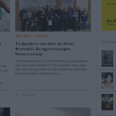
συνα
Βιμ Β
Συνέντ
ΦΕΣΤΙΒΑΛ / ΒΡΑΒΕΙΑ
Ο
Τα βραβεία του 66ου Διεθνούς
Φεστιβάλ Κινηματογράφου
Θεσσαλονίκης
Οσοι τιμήθηκαν στην τελετή απονομής των βραβείων
που έγινε στην Αποθήκη Γ' του λιμανιού, λίγες ώρες
ε από
πριν την επίσημη λήξη του 66ου Διεθνούς Φεστιβάλ
ο, μια
Κινηματογράφου Θεσσαλονίκης.
η.
Flix Team