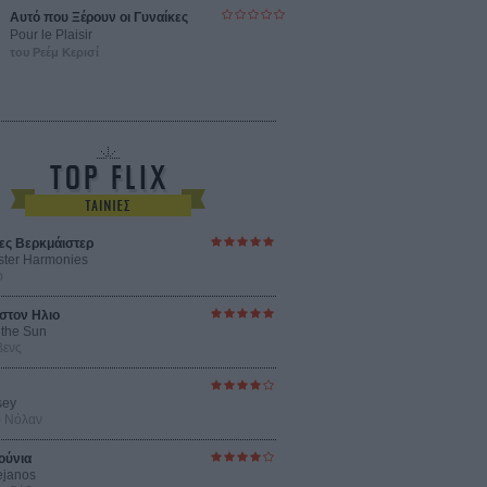
Αυτό που Ξέρουν οι Γυναίκες
Pour le Plaisir
του Ρεέμ Κερισί
ες Βερκμάιστερ
ster Harmonies
ρ
στον Ηλιο
 the Sun
βενς
sey
ρ Νόλαν
ούνια
ejanos