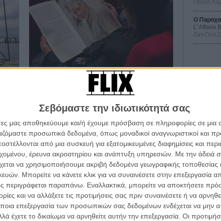
Πέδρο Αλ
Ο Παραχα
L’ Affaire
Ζαν-Πολ 
ΦΕΣΤΙΒΑΛ / ΒΡΑΒΕΙΑ
έρα
66ο Φεστιβάλ Θεσσαλονίκης | Μέρα
Οδύσ
7η: Μόνο φίλοι, κανένας «Εχθρός»
Σεβόμαστε την ιδιωτικότητά σας
Save
υν
Η τιμητική βράβευση του Γιώργου Τσεμπερόπουλου
άτες μας αποθηκεύουμε και/ή έχουμε πρόσβαση σε πληροφορίες σε μια
Καμπ
ά
με τον Χρυσό Αλέξανδρο ήταν το highlight της μέρας -
 κοινού
με αρκετούς από τους κινηματογραφικούς του φίλους
ργαζόμαστε προσωπικά δεδομένα, όπως μοναδικοί αναγνωριστικοί και 
στην αίθουσα να τον χειροκροτούν και την προβολή
Ο Τζ
στέλλονται από μια συσκευή για εξατομικευμένες διαφημίσεις και περ
α τα βλέπεις όλα σινεμά...
του «Εχθρού» να ακολουθεί αμέσως μετά.
διαπ
εχομένου, έρευνα ακροατηρίου και ανάπτυξη υπηρεσιών.
Με την άδειά σα
κινηματογραφική εβδομάδα
χεται να χρησιμοποιήσουμε ακριβή δεδομένα γεωγραφικής τοποθεσίας 
10 κ
Flix Team
 τον τρόπο του flix
ών. Μπορείτε να κάνετε κλικ για να συναινέσετε στην επεξεργασία απ
τον 
ς περιγράφεται παραπάνω. Εναλλακτικά, μπορείτε να αποκτήσετε πρό
ίες και να αλλάξετε τις προτιμήσεις σας πριν συναινέσετε ή να αρνηθεί
Spid
wsletter
του flix, στο inbox σου
ποια επεξεργασία των προσωπικών σας δεδομένων ενδέχεται να μην απ
λά έχετε το δικαίωμα να αρνηθείτε αυτήν την επεξεργασία. Οι προτιμήσ