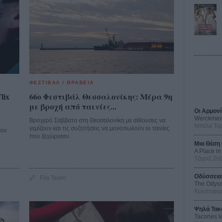
ΦΕΣΤΙΒΑΛ / ΒΡΑΒΕΙΑ
lix
66o Φεστιβάλ Θεσσαλονίκης: Μέρα 9η
με βροχή από ταινίες...
Οι Αρμονί
Werckmei
Βροχερό Σάββατο στη Θεσσαλονίκη με αίθουσες να
Μπέλα Τα
γεμίζουν και τις συζητήσεις να μονοπωλούν οι ταινίες
που
που ξεχώρισαν.
Μια Θέση 
A Place in
Τζορτζ Στί
Οδύσσεια
Flix Team
The Odys
Κρίστοφε
Ψηλά Τακ
Tacones l