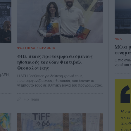
ΝΕΑ
Μίλα μ
ΦΕΣΤΙΒΑΛ / ΒΡΑΒΕΙΑ
κινημα
ΦΩΣ στους πρωτοεμφανιζόμενους
Ο πιο ανα
ηθοποιούς του 66ου Φεστιβάλ
νησιά και 
Θεσσαλονίκης
η ΔΕΗ,
Η ΔΕΗ βράβευσε για δεύτερη χρονιά τους
πρωτοεμφανιζόμενους ηθοποιούς που έκαναν το
ντεμπούτο τους σε ελληνική ταινία του προγράμματος.
Flix Team
Η επ
σε κ
πουθ
ένα 