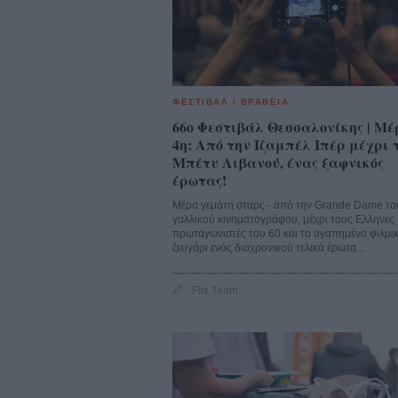
ΦΕΣΤΙΒΑΛ / ΒΡΑΒΕΙΑ
66o Φεστιβάλ Θεσσαλονίκης | Μ
4η: Από την Ιζαμπέλ Ιπέρ μέχρι 
Μπέτυ Λιβανού, ένας ξαφνικός
έρωτας!
Μέρα γεμάτη σταρς - από την Grande Dame το
γαλλικού κινηματογράφου, μέχρι τους Ελληνες
πρωταγωνιστές του 60 και το αγαπημένο φιλμι
ζευγάρι ενός διαχρονικού τελικά έρωτα...
Flix Team