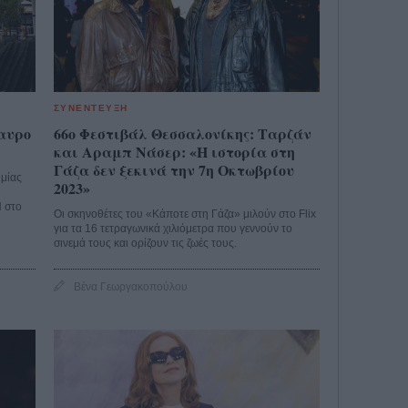
ΣΥΝΕΝΤΕΥΞΗ
δαυρο
66ο Φεστιβάλ Θεσσαλονίκης: Ταρζάν
και Αραμπ Νάσερ: «Η ιστορία στη
Γάζα δεν ξεκινά την 7η Οκτωβρίου
ημίας
2023»
Η στο
Οι σκηνοθέτες του «Κάποτε στη Γάζα» μιλούν στο Flix
για τα 16 τετραγωνικά χιλιόμετρα που γεννούν το
σινεμά τους και ορίζουν τις ζωές τους.
Βένα Γεωργακοπούλου