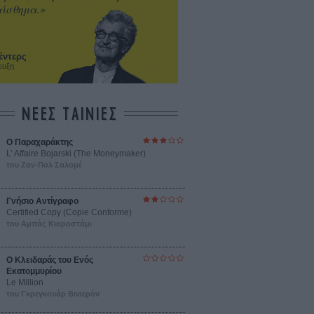
ίσθημα.»
έντερς
ευξη
ΝΕΕΣ ΤΑΙΝΙΕΣ
Ο Παραχαράκτης
L’ Affaire Bojarski (The Moneymaker)
του Ζαν-Πολ Σαλομέ
Γνήσιο Αντίγραφο
Certified Copy (Copie Conforme)
του Αμπάς Κιαροστάμι
Ο Κλειδαράς του Ενός
Εκατομμυρίου
Le Million
του Γκρεγκουάρ Βινιερόν