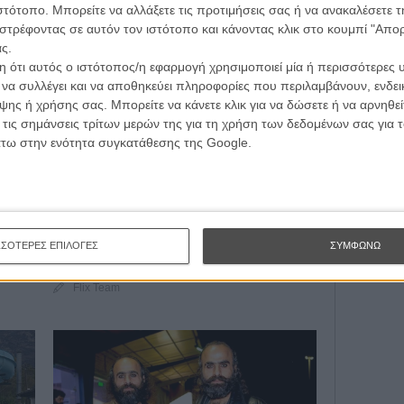
τογραφικές ειδήσεις | νέες ταινίες | πρόγραμμα αιθουσών για όλη την Ελλάδα |
ιστότοπο. Μπορείτε να αλλάξετε τις προτιμήσεις σας ή να ανακαλέσετε
ές | συνεντεύξεις | απόψεις | αφιερώματα | διαγωνισμοί
στρέφοντας σε αυτόν τον ιστότοπο και κάνοντας κλικ στο κουμπί "Απ
ς.
Εγγράψου 
 ότι αυτός ο ιστότοπος/η εφαρμογή χρησιμοποιεί μία ή περισσότερες 
ι να συλλέγει και να αποθηκεύει πληροφορίες που περιλαμβάνουν, ενδεικ
ΕΓΓΡΑΦΗ
ης ή χρήσης σας. Μπορείτε να κάνετε κλικ για να δώσετε ή να αρνηθε
 τις σημάνσεις τρίτων μερών της για τη χρήση των δεδομένων σας για
Θέλω ν
ΦΕΣΤΙΒΑΛ / ΒΡΑΒΕΙΑ
άτω στην ενότητα συγκατάθεσης της Google.
ρα 6η
66ο Φεστιβάλ Θεσσαλονίκης | Μέρα
5η: Ιζαμπέλ Ιπέρ-όραμα
Το πρόσωπο του 66ου Φεστιβάλ Θεσσαλονίκης,
διά»
παντού - μέσα και έξω από τις αίθουσες.
α
ΣΣΟΤΕΡΕΣ ΕΠΙΛΟΓΕΣ
ΣΥΜΦΩΝΩ
Flix Team