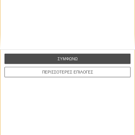
ΣΥΜΦΩΝΩ
ΠΕΡΙΣΣΟΤΕΡΕΣ ΕΠΙΛΟΓΕΣ
ΝΕΑ
Μίλα μου για καλοκαιρινά φεστιβάλ κινηματογράφου
στην Ελλάδα
Ο πιο αναλυτικός οδηγός των καλοκαιρινών φεστιβάλ σε νησιά και ηπειρωτική
Ελλάδα είναι εδώ