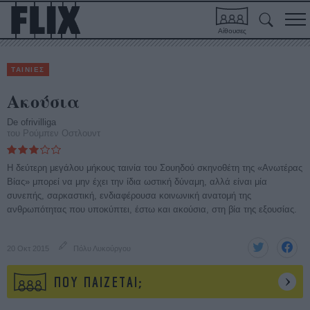
Αίθουσες
ΤΑΙΝΙΕΣ
Ακούσια
De ofrivilliga
του Ρούμπεν Οστλουντ
Η δεύτερη μεγάλου μήκους ταινία του Σουηδού σκηνοθέτη της «Ανωτέρας
Βίας» μπορεί να μην έχει την ίδια ωστική δύναμη, αλλά είναι μία
συνεπής, σαρκαστική, ενδιαφέρουσα κοινωνική ανατομή της
ανθρωπότητας που υποκύπτει, έστω και ακούσια, στη βία της εξουσίας.
20 Οκτ 2015
Πόλυ Λυκούργου
ΠΟΥ ΠΑΙΖΕΤΑΙ;