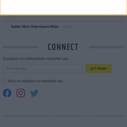
σεξουαλική επίθεση»
30 ΙΟΥΛ
10 καυτές ταινίες (+ 5 δροσερές επανεκδόσεις) για τον Αύγουστο
01
ΑΥΓ
Spider-Man: Καινούργια Μέρα
30 ΜΑΡ
CONNECT
Εγγράψου στο εβδομαδιαίο newsletter μας.
ΕΓΓΡΑΦΗ
Θέλω να λαμβάνω τα newsletter σας.