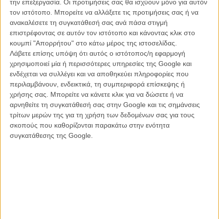
την επεξεργασία. Οι προτιμήσεις σας θα ισχύουν μόνο για αυτόν
μοντάρεις, αλλά παρακολουθείς τις πράξεις ακίνητος, αναγκαστικά
τον ιστότοπο. Μπορείτε να αλλάξετε τις προτιμήσεις σας ή να
συμμέτοχος, όσο αυτές συμβαίνουν.
ανακαλέσετε τη συγκατάθεσή σας ανά πάσα στιγμή
επιστρέφοντας σε αυτόν τον ιστότοπο και κάνοντας κλικ στο
Κάπως έτσι χτίζεται κάθε ιστορία, κάθε βινιέτα. Ακούσια. Ενα ακίνητο
κουμπί "Απορρήτου" στο κάτω μέρος της ιστοσελίδας.
κάδρο το οποίο δεν ακολουθεί απαραίτητα τη δράση, αλλά αφήνει
Λάβετε επίσης υπόψη ότι αυτός ο ιστότοπος/η εφαρμογή
τα υποκείμενα με την παρουσία ή την απουσία τους να πουν πολλά
χρησιμοποιεί μία ή περισσότερες υπηρεσίες της Google και
περισσότερα για την ιστορία και τους εαυτούς τους. Πάνω από όλα,
ενδέχεται να συλλέγει και να αποθηκεύει πληροφορίες που
ένα ζευγάρι μάτια, τα δικά μας, μέσα από κινηματογραφικές
περιλαμβάνουν, ενδεικτικά, τη συμπεριφορά επίσκεψης ή
κλειδαρότρυπες κοινωνικής παρατήρησης. Οι ήρωες της ταινίας
χρήσης σας. Μπορείτε να κάνετε κλικ για να δώσετε ή να
μπορεί να αποσυρθούν από τη λήψη, εσύ όχι. Είσαι παγιδευμένος
αρνηθείτε τη συγκατάθεσή σας στην Google και τις σημάνσεις
να κοιτάς.
τρίτων μερών της για τη χρήση των δεδομένων σας για τους
Το κινηματογραφικό του πείραμα μπορεί να μην διαθέτει την ίδια
σκοπούς που καθορίζονται παρακάτω στην ενότητα
ολοκληρωμένη ανάπτυξη και δύναμη με την «Ανωτέρα Βία», αλλά
συγκατάθεσης της Google.
έχει μία αξιοπρόσεχτη συνέπεια. Ο Οστλουντ έχει χαρακτηρίσει την
ταινία του «τραγική κωμωδία ή κωμική τραγωδία» κι αυτό γιατί το
σήμα καταταθέν μαύρο χιούμορ του υπάρχει κι εδώ. Κάθε φορά
όμως που γελάμε, γελάμε από αμηχανία. Ως ένστικτο επιβίωσης, ως
παραδοχή αναγνώρισης, ως αφορμή να κλείσουμε για λίγο τα μάτια,
να αποσυρθούμε από τη στιγμή. Γιατί το ξέρουμε, αλλά μας βολεύει
να το ξεχνάμε: κι εμείς ζούμε κοινωνικές συμβάσεις όπου
ακολουθούμε υποταγμένοι ακούσιες συμπεριφορές.