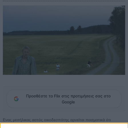
Προσθέστε το Flix στις προτιμήσεις σας στο
Google
Ενας μεσήλικας αστός οικοδεσπότης αρνείται πεισματικά ότι
τραυματίστηκε σοβαρά από τα βεγγαλικά που επιχείρησε να ανάψει