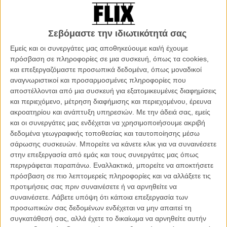
στο πάρτι του. Ενας οδηγός υπεραστικού λεωφορείου δε θα
συνεχίσει τη διαδρομή του, αν ο υπεύθυνος για τη ζημιά στο μπάνιο
του οχήματος επιβάτης δεν ομολογήσει. Δύο έφηβα κοριτσάκια
Σεβόμαστε την ιδιωτικότητά σας
υποκύπτουν σε κάθε πρόκληση πρόωρης ενηλικίωσης,
Εμείς και οι συνεργάτες μας αποθηκεύουμε και/ή έχουμε
υποταγμένες στην πίεση των συνομήλικών τους. Ενας παντρεμένος
πρόσβαση σε πληροφορίες σε μια συσκευή, όπως τα cookies,
30άρης κάνει ακριβώς το ίδιο σε reunion της σχολικής
και επεξεργαζόμαστε προσωπικά δεδομένα, όπως μοναδικοί
αντροπαρέας. Μία νεαρή καθηγήτρια διδάσκει τους μαθητές της ότι
αναγνωριστικοί και προσαρμοσμένες πληροφορίες που
πρέπει να υπερασπίζονται τη γνώμη τους, ακόμα κι όταν το
αποστέλλονται από μια συσκευή για εξατομικευμένες διαφημίσεις
υπόλοιπο «κοπάδι» τρέχει προς άλλη κατεύθυνση. Κι όμως, λίγες
και περιεχόμενο, μέτρηση διαφήμισης και περιεχομένου, έρευνα
ώρες αργότερα, η ίδια πρέπει να εφαρμόσει τα διδάγματά της στην
ακροατηρίου και ανάπτυξη υπηρεσιών.
Με την άδειά σας, εμείς
αίθουσα των καθηγητών...
και οι συνεργάτες μας ενδέχεται να χρησιμοποιήσουμε ακριβή
δεδομένα γεωγραφικής τοποθεσίας και ταυτοποίησης μέσω
O Σουηδός σκηνοθέτης Ρούμπεν Οστλουντ (πέρσι με την
σάρωσης συσκευών. Μπορείτε να κάνετε κλικ για να συναινέσετε
υποψηφιότητα στις Χρυσές Σφαίρες και το βραβείο στο «Ενα
στην επεξεργασία από εμάς και τους συνεργάτες μας όπως
Κάποιο Βλέμμα» των Καννών για την
«Ανωτέρα Βία»
έγινε διεθνώς
περιγράφεται παραπάνω. Εναλλακτικά, μπορείτε να αποκτήσετε
διάσημος), απόφοιτος της κινηματογραφικής σχολής του
πρόσβαση σε πιο λεπτομερείς πληροφορίες και να αλλάξετε τις
Γκέτεμποργκ, ξεκίνησε την πρακτική του ως σκηνοθέτης αγώνων
προτιμήσεις σας πριν συναινέσετε ή να αρνηθείτε να
σκι. Αυτό του έδωσε την εμπειρία των μονοπλάνων – δεν κόβεις την
συναινέσετε.
Λάβετε υπόψη ότι κάποια επεξεργασία των
προσπάθεια του αθλητή, εκτός αν αυτή αποτύχει. Με αυτή την ιδέα
προσωπικών σας δεδομένων ενδέχεται να μην απαιτεί τη
για τη φόρμα και την αισθητική της ταινίας του, αποφάσισε να
συγκατάθεσή σας, αλλά έχετε το δικαίωμα να αρνηθείτε αυτήν
γυρίσει το 2008 το «Ακούσια», μία ταινία όπου δεν κόβεις, δεν