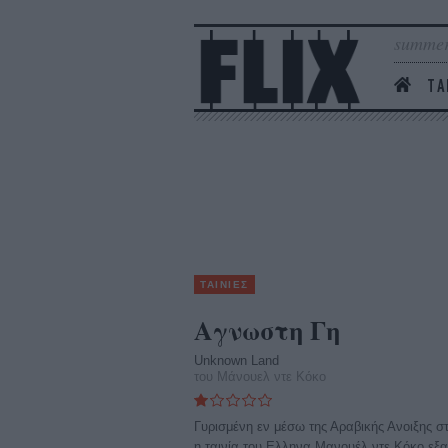
summer
ΤΑ
ΤΑΙΝΙΕΣ
Αγνωστη Γη
Unknown Land
του Μάνουελ ντε Κόκο
Γυρισμένη εν μέσω της Αραβικής Ανοιξης σ
η ταινία του Ελληνα Μανουέλ ντε Κόκο εξα