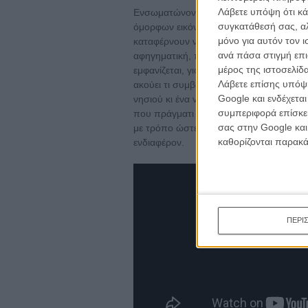
Λάβετε υπόψη ότι κά
Ενσωματώνοντας πραγματικό υλικό από 
συγκατάθεσή σας, αλ
όμορφων εικόνων, με μια φιλοδοξία προ
μόνο για αυτόν τον 
καταφέρνουν να συνδεθούν σε μια ταινία
ανά πάσα στιγμή επι
αφηγηματική, πολιτική ή αισθητική δύν
μέρος της ιστοσελίδα
εμφανίζεται, γιατί ο ήρωάς του παραμένε
Λάβετε επίσης υπόψη
ακούει τι συμβαίνει με τις πολιτικές εξε
Google και ενδέχετα
νησιού κι ένα voice over μπολιάζει την 
συμπεριφορά επίσκεψ
που πράγματι είχε την ευκαιρία να γυρί
σας στην Google και
με τρόπο ώστε ν' αποτελέσει μια ταινία
καθορίζονται παρακ
ενδιαφέρον.
ΠΕΡΙ