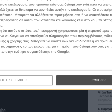
ποια επεξεργασία των προσωπικών σας δεδομένων ενδέχεται να μην απ
την επανάσταση, η ταινία αποτελεί μια σύνθεση
λά έχετε το δικαίωμα να αρνηθείτε αυτήν την επεξεργασία. Οι προτιμήσ
ς το πειραματικό σινεμά, τα οποία ωστόσο δεν
ιστότοπο. Μπορείτε να αλλάξετε τις προτιμήσεις σας ή να ανακαλέσετε
 που να έχει ειρμό, νόημα ή κάποιου είδους,
στρέφοντας σε αυτόν τον ιστότοπο και κάνοντας κλικ στο κουμπί "Απ
αμη. Ο Κοκορομύτης πρωταγωνιστεί (να λέγαμε
ς.
ι ελλειπτικός), ένας σιωπηλός ηλικιωμένος άντρας
 ότι αυτός ο ιστότοπος/η εφαρμογή χρησιμοποιεί μία ή περισσότερες 
λίξεις, η κάμερα κάνει βόλτα στην απίθανη φύση του
ι να συλλέγει και να αποθηκεύει πληροφορίες που περιλαμβάνουν, ενδεικ
εικόνα με φιλοσοφίες της δεκάρας. Κρίμα που το υλικό
ης ή χρήσης σας. Μπορείτε να κάνετε κλικ για να δώσετε ή να αρνηθε
σει ο Ντε Κόκο δε θεώρησε απαραίτητο να εκμεταλλευτεί
Οι Αρμονί
 τις σημάνσεις τρίτων μερών της για τη χρήση των δεδομένων σας για
 με δομή και στόχο, που θα μπορούσαμε να βλέπαμε με
Werckmei
Μπέλα Τα
άτω στην ενότητα συγκατάθεσης της Google.
Μια Θέση 
A Place in
Τζορτζ Στί
Οδύσσεια
The Odys
ΣΣΟΤΕΡΕΣ ΕΠΙΛΟΓΕΣ
ΣΥΜΦΩΝΩ
Κρίστοφε
Ψηλά Τακ
Tacones l
Πέδρο Αλ
Ο Παραχα