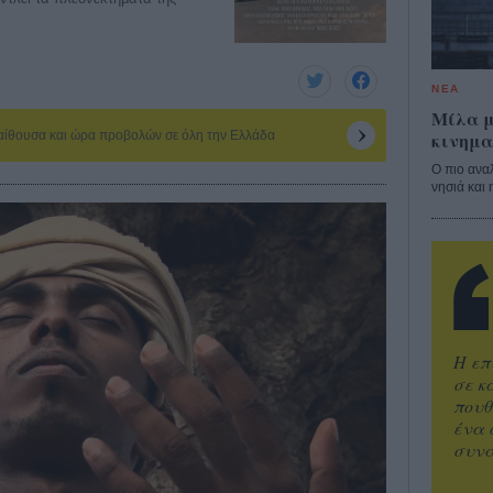
ΝΕΑ
Μίλα μ
κινημα
 αίθουσα και ώρα προβολών σε όλη την Ελλάδα
Ο πιο ανα
νησιά και 
Η επ
σε κ
πουθ
ένα 
συνα