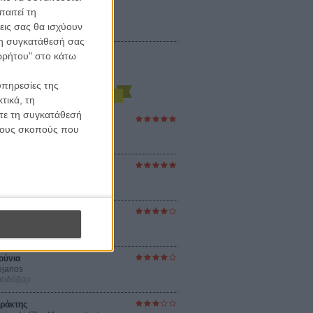
αιτεί τη
εις σας θα ισχύουν
 τη συγκατάθεσή σας
ορρήτου" στο κάτω
υπηρεσίες της
τικά, τη
ίτε τη συγκατάθεσή
ες Βερκμάιστερ
 τους σκοπούς που
ster Harmonies
ρ
στον Ηλιο
 the Sun
βενς
sey
ρ Νόλαν
ούνια
ejanos
μοδόβαρ
ράκτης