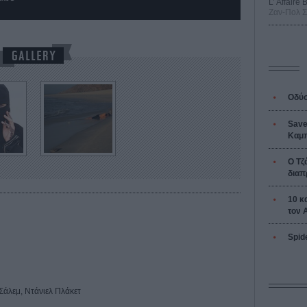
L’ Affaire
Ζαν-Πολ 
Οδύσ
Save
Καμπ
Ο Τζ
διαπ
10 κ
τον 
Spid
άλεμ, Ντάνιελ Πλάκετ