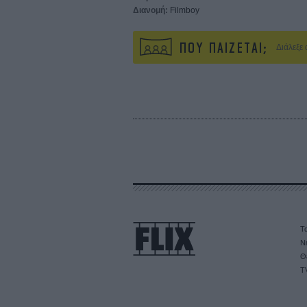
Διανομή:
Filmboy
ΠΟΥ ΠΑΙΖΕΤΑΙ;
Διάλεξε
Τα
Ν
Θ
T