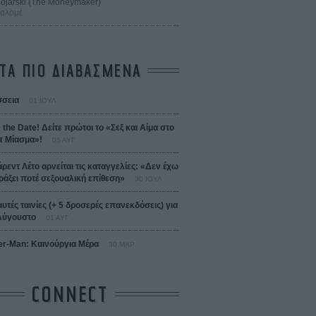
 Bojarski (The Moneymaker)
Σαλομέ
ΤΑ ΠΙΟ ΔΙΑΒΑΣΜΕΝΑ
σεια
01 ΙΟΥΛ
 the Date! Δείτε πρώτοι το «Σεξ και Αίμα στο
 Μίασμα»!
05 ΑΥΓ
άρεντ Λέτο αρνείται τις καταγγελίες: «Δεν έχω
ράξει ποτέ σεξουαλική επίθεση»
30 ΙΟΥΛ
αυτές ταινίες (+ 5 δροσερές επανεκδόσεις) για
Αύγουστο
01 ΑΥΓ
er-Man: Καινούργια Μέρα
30 ΜΑΡ
CONNECT