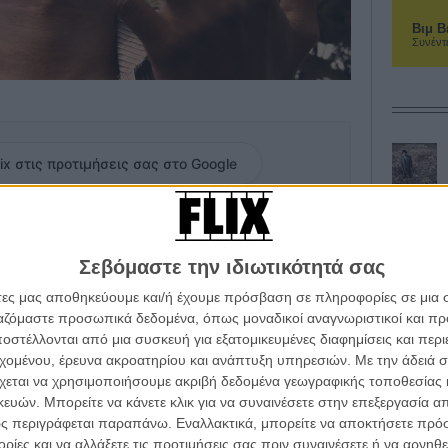
Βιμ Β
Συνέντ
ix στις προτιμήσεις σας στο Google
ένα πλοίο με ισραηλινή σημαία. Ο Εβραίος επιζών
ού νησιού (όχι, αυτά δεν τα καταλάβαμε μόνοι μας από
Σεβόμαστε την ιδιωτικότητά σας
οψης) κι εκεί ξεκινά ο αληθινός του αγώνας επιβίωσης.
άτες μας αποθηκεύουμε και/ή έχουμε πρόσβαση σε πληροφορίες σε μια
ονειρεύεται ότι ο ναυαγός ζητά τη βοήθειά του. Η
ργαζόμαστε προσωπικά δεδομένα, όπως μοναδικοί αναγνωριστικοί και 
εται στην καρδιά της Αραβικής Ανοιξης.
στέλλονται από μια συσκευή για εξατομικευμένες διαφημίσεις και περ
εχομένου, έρευνα ακροατηρίου και ανάπτυξη υπηρεσιών.
Με την άδειά σα
υελ Ντε Κόκο, γύρισε την ταινία του στην Υεμένη και
χεται να χρησιμοποιήσουμε ακριβή δεδομένα γεωγραφικής τοποθεσίας 
να ντοκιμαντέρ κι έτσι παίρνοντας την πολυπόθητη και
ών. Μπορείτε να κάνετε κλικ για να συναινέσετε στην επεξεργασία απ
ρα, παρότι το φιλμ σταδιακά εξελίχθηκε σε πολιτικό,
ς περιγράφεται παραπάνω. Εναλλακτικά, μπορείτε να αποκτήσετε πρό
άτιστο συλλογισμό.
ίες και να αλλάξετε τις προτιμήσεις σας πριν συναινέσετε ή να αρνηθεί