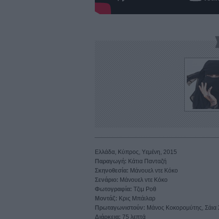
Ελλάδα, Κύπρος, Υεμένη, 2015
Παραγωγή:
Κάτια Πανταζή
Σκηνοθεσία:
Μάνουελ ντε Κόκο
Σενάριο:
Μάνουελ ντε Κόκο
Φωτογραφία:
Τζιμ Ροθ
Μοντάζ:
Κρις Μπάιλαρ
Πρωταγωνιστούν:
Μάνος Κοκορομύτης, Σάια Σ
Διάρκεια:
75 λεπτά