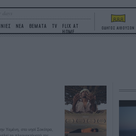
 days
ΙΝΙΕΣ
ΝΕΑ
ΘΕΜΑΤΑ
TV
FLIX AT
ΟΔΗΓΟΣ ΑΙΘΟΥΣΩΝ
HOME
την Υεμένη, στο νησί Σοκότρα,
ντλεί τα πλεονεκτήματά της