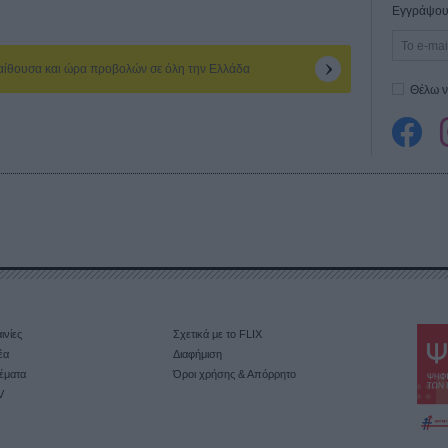
Εγγράψου 
 αίθουσα και ώρα προβολών σε όλη την Ελλάδα
Θέλω ν
ινίες
Σχετικά με το FLIX
έα
Διαφήμιση
έματα
Όροι χρήσης & Απόρρητο
V