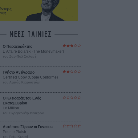
έντερς
ευξη
ΝΕΕΣ ΤΑΙΝΙΕΣ
Ο Παραχαράκτης
L’ Affaire Bojarski (The Moneymaker)
του Ζαν-Πολ Σαλομέ
Γνήσιο Αντίγραφο
Certified Copy (Copie Conforme)
του Αμπάς Κιαροστάμι
Ο Κλειδαράς του Ενός
Εκατομμυρίου
Le Million
του Γκρεγκουάρ Βινιερόν
Αυτό που Ξέρουν οι Γυναίκες
Pour le Plaisir
του Ρεέμ Κερισί