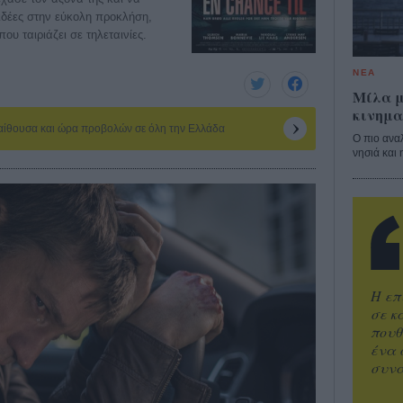
 ιδέες στην εύκολη προκλήση,
ου ταιριάζει σε τηλεταινίες.
ΝΕΑ
Μίλα μ
κινημα
 αίθουσα και ώρα προβολών σε όλη την Ελλάδα
Ο πιο ανα
νησιά και 
Η επ
σε κ
πουθ
ένα 
συνα