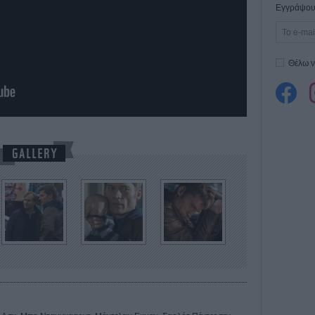
Εγγράψου 
Θέλω ν