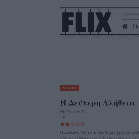
summer
ΤΑ
ΤΑΙΝΙΕΣ
Η Δεύτερη Αλήθεια
En Chance Til
της
Η Σουζάνε Μπίερ, η αγαπημένη μας σκηνοθ
«After the Wedding», «Brodre») μοιάζει να 