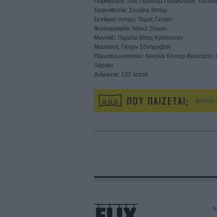
Παραγωγή:
Σίσε Γκράουμ Γιόργκενσεν, Τζέσικ
Σκηνοθεσία:
Σουζάνε Μπίερ
Σενάριο:
Αντερς Τόμας Γένσεν
Φωτογραφία:
Μάικλ Σίνμαν
Μοντάζ:
Περνίλε Μπεχ Κρίστενσεν
Μουσική:
Γιόχαν Σόντερκβιστ
Πρωταγωνιστούν:
Νικολάι Κόστερ Βαλντάου, 
Λάρσεν
Διάρκεια:
102 λεπτά
ΠΟΥ ΠΑΙΖΕΤΑΙ;
Διάλεξε
Τα