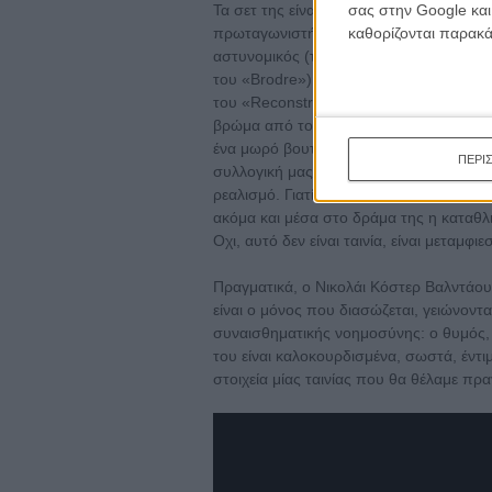
Τα σετ της είναι όσο σχηματικά όσο και 
σας στην Google και
πρωταγωνιστή πραγματικά σα διαφημιστ
καθορίζονται παρακ
αστυνομικός (τον ερμηνεύει ο αγαπημέν
του «Brodre») μένει σε γκαρσονιέρα αχούρ
του «Reconstruction» να ασφυκτιά σ' έν
βρώμα από τοίχο σε τοίχο. Πόση ευκολία.
ένα μωρό βουτηγμένο στα σκατά όσο ο άλ
ΠΕΡΙ
συλλογική μας ευαισθησία. Να το κάνεις,
ρεαλισμό. Γιατί, πόσο εύκολο όλοι οι υπ
ακόμα και μέσα στο δράμα της η καταθ
Οχι, αυτό δεν είναι ταινία, είναι μεταμ
Πραγματικά, ο Νικολάι Κόστερ Βαλντάο
είναι ο μόνος που διασώζεται, γειώνοντ
συναισθηματικής νοημοσύνης: ο θυμός, 
του είναι καλοκουρδισμένα, σωστά, έντιμ
στοιχεία μίας ταινίας που θα θέλαμε πρ