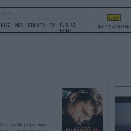
 days
ΙΝΙΕΣ
ΝΕΑ
ΘΕΜΑΤΑ
TV
FLIX AT
ΟΔΗΓΟΣ ΑΙΘΟΥΣΩΝ
HOME
έτης των 00ς («Open Hearts»,
έχασε τον άξονά της και να