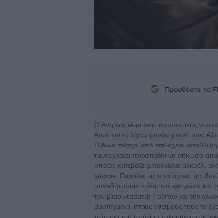
Προσθέστε το Fl
Ο Αντρέας είναι ένας αστυνομικός ντετέ
Αννα και το λίγων μηνών μωρό τους Αλεξ
Η Αννα πάσχει από επιλόχεια κατάθλιψη,
ταυτόχρονα προσπαθεί να σηκώσει από 
οποίος κατεβάζει μπουκάλια αλκοόλ, αλλά
χώρισε. Παρόλες τις απαιτήσεις της δου
συνειδητοποιεί πόσο ευτυχισμένος και τ
τον βίαιο νταβατζή Τρίσταν και την αλκο
βουτηγμένοι στους εθισμούς τους το έχου
πάτωμα του μπάνιου καλυμμένο στις ακα