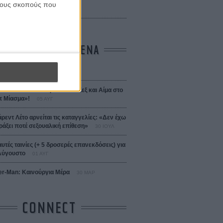
 Bojarski (The Moneymaker)
 τους σκοπούς που
Σαλομέ
ΤΑ ΠΙΟ ΔΙΑΒΑΣΜΕΝΑ
σεια
01 ΙΟΥΛ
 the Date! Δείτε πρώτοι το «Σεξ και Αίμα στο
 Μίασμα»!
05 ΑΥΓ
άρεντ Λέτο αρνείται τις καταγγελίες: «Δεν έχω
ράξει ποτέ σεξουαλική επίθεση»
30 ΙΟΥΛ
αυτές ταινίες (+ 5 δροσερές επανεκδόσεις) για
Αύγουστο
01 ΑΥΓ
er-Man: Καινούργια Μέρα
30 ΜΑΡ
CONNECT