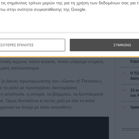
L’ Affaire
οι χαρακτήρες της: ο Μάικλ Σνάιμαν φωτίζει το σπίτι του
 τις σημάνσεις τρίτων μερών της για τη χρήση των δεδομένων σας για
Ζαν-Πολ 
ικό επίπλων της μικροαστικής μας ζωής, ο χωρισμένος
άτω στην ενότητα συγκατάθεσης της Google.
ος μας Ούλριχ Τόμσεν της «Οικογενειακής Γιορτής» και
ι, ενώ τα τζάνκι (τι κρίμα ο ικανότατος Νικολάι Λι Καας
α τόσο κλισέ φωναχτό ρόλο) είναι βουτηγμένα στη
 Πόση ευκολία να δείξεις, όχι μία, αλλά τέσσερις φορές
λος ουρεί ή κάνει τη δόση του για να ανατριχιάσεις τη
Οδύσ
ΣΣΟΤΕΡΕΣ ΕΠΙΛΟΓΕΣ
ΣΥΜΦΩΝΩ
 αλλά όλη σου η ταινία να είναι συνεπής σε αυτό το
όλοιποι να είναι τόσο όμορφοι, φωτογενείς άνθρωποι -
Save
λιπτική λεχώνα, πόσο κούκλα, πόσο υπέροχα ντυμένη.
Καμπ
φιεσμένη σαπουνόπερα.
Ο Τζ
διαπ
υ (ο Δανός πρωταγωνιστής του «Game of Thrones»),
ας το ρόλο με προσεγμένες λεπτομέρειες
10 κ
η απελπισία, η απορία, τα βλέμματα, τα ξεσπάσματά
τον 
α. Ομως θυσιάζεται κι αυτός μαζί με όλα τα καλά
αγματικά να δούμε με άλλο σκηνοθέτη.
Spid