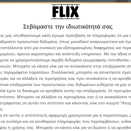
 μωρά να πεθαίνει στον ύπνο του. Ομως, δεν είναι το
μία ανήκουστη απόφαση...
νήθιστες ηθικές αποφάσεις ήταν πάντα ο άξονας των
Σεβόμαστε την ιδιωτικότητά σας
σε, μάς κέντριζε και έκανε τις πρώτες δουλειές της να
άτες μας αποθηκεύουμε και/ή έχουμε πρόσβαση σε πληροφορίες σε μια
χει μία δυνατή ιδέα, διλήμματα κι ανατροπές που θέλουν
ργαζόμαστε προσωπικά δεδομένα, όπως μοναδικοί αναγνωριστικοί και 
 σύνθετης ανθρώπινης ύπαρξης. Κανείς δεν αμφισβητεί
στέλλονται από μια συσκευή για εξατομικευμένες διαφημίσεις και περ
κοτεινές πτυχές που έχουν ενδιαφέρον. Είναι όμως ο
Οι Αρμονί
εχομένου, έρευνα ακροατηρίου και ανάπτυξη υπηρεσιών.
Με την άδειά σα
ι κάτι το κουρασμένο, το παλιό, το από καιρό
Werckmei
Μπέλα Τα
χεται να χρησιμοποιήσουμε ακριβή δεδομένα γεωγραφικής τοποθεσίας 
υταία; Τη γλυκερή δραμεντί «Ερωτας Είναι...» με
ών. Μπορείτε να κάνετε κλικ για να συναινέσετε στην επεξεργασία απ
υχημένο «Serena», ή (ναι, κάποιους από εμάς δεν
Μια Θέση 
ς περιγράφεται παραπάνω. Εναλλακτικά, μπορείτε να αποκτήσετε πρό
ter World»;
A Place in
ίες και να αλλάξετε τις προτιμήσεις σας πριν συναινέσετε ή να αρνηθεί
Τζορτζ Στί
ποια επεξεργασία των προσωπικών σας δεδομένων ενδέχεται να μην απ
καετία προσωποποιήσει τον όρο «κινηματογραφική
Οδύσσεια
λά έχετε το δικαίωμα να αρνηθείτε αυτήν την επεξεργασία. Οι προτιμήσ
 καριέρα της έχει κερδίσει διεθνή αναγνωρισιμότητα,
The Odys
ιστότοπο. Μπορείτε να αλλάξετε τις προτιμήσεις σας ή να ανακαλέσετε
ί. Ομως ποιος μπορεί να πιστέψει ότι η σκηνοθέτης
Κρίστοφε
στρέφοντας σε αυτόν τον ιστότοπο και κάνοντας κλικ στο κουμπί "Απ
ι με τα εξαιρετικά «Open Hearts», «After the Wedding»,
Ψηλά Τακ
ς.
τικά της δράματα ως κινητές διαφημίσεις του IKEA και
Tacones l
 ότι αυτός ο ιστότοπος/η εφαρμογή χρησιμοποιεί μία ή περισσότερες 
δέες στην εύκολη προκλήση, τις απλουστευμένες
Πέδρο Αλ
ι να συλλέγει και να αποθηκεύει πληροφορίες που περιλαμβάνουν, ενδεικ
λεταινίες;
ης ή χρήσης σας. Μπορείτε να κάνετε κλικ για να δώσετε ή να αρνηθε
Ο Παραχα