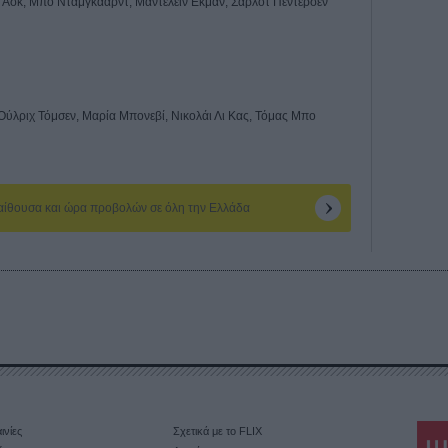
α Ασκ, Μπο Νταμγκααρντ, Μάντελειν Εκμαν, Σαρλότ Πέντερσεν
Ούλριχ Τόμσεν, Μαρία Μπονεβί, Νικολάι Λι Κας, Τόμας Μπο
 αίθουσα και ώρα προβολών σε όλη την Ελλάδα
ινίες
Σχετικά με το FLIX