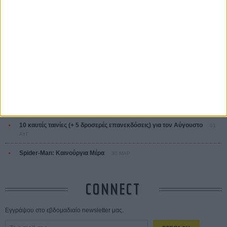
ΤΑ ΠΙΟ
ΔΙΑΒΑΣΜΕΝΑ
Οδύσσεια
01 ΙΟΥΛ
Save the Date! Δείτε πρώτοι το «Σεξ και Αίμα στο Καμπ Μίασμα»!
05
ΑΥΓ
Ο Τζάρεντ Λέτο αρνείται τις καταγγελίες: «Δεν έχω διαπράξει ποτέ
σεξουαλική επίθεση»
30 ΙΟΥΛ
10 καυτές ταινίες (+ 5 δροσερές επανεκδόσεις) για τον Αύγουστο
01
ΑΥΓ
Spider-Man: Καινούργια Μέρα
30 ΜΑΡ
CONNECT
Εγγράψου στο εβδομαδιαίο newsletter μας.