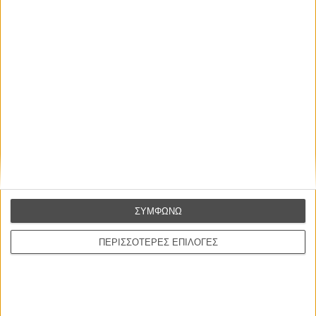
Διάρκεια:
119 λεπτά
Γλώσσα:
Αγγλικά
Διανομή:
Odeon
ΠΟΥ ΠΑΙΖΕΤΑΙ;
ΜΗ ΧΑΣΕΤΕ
ΣΥΜΦΩΝΩ
ΠΕΡΙΣΣΟΤΕΡΕΣ ΕΠΙΛΟΓΕΣ