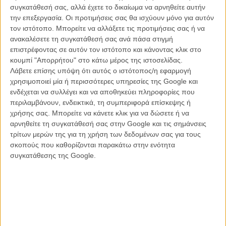
την δόξα της Σούζαν Κόλινς με τα «Hunger Games».
συγκατάθεσή σας, αλλά έχετε το δικαίωμα να αρνηθείτε αυτήν
την επεξεργασία. Οι προτιμήσεις σας θα ισχύουν μόνο για αυτόν
Ισως όμως τελικά να μην έχει και σήμασία, αφού η «Ανταρσία» δεν
τον ιστότοπο. Μπορείτε να αλλάξετε τις προτιμήσεις σας ή να
έρχεται για να επιβάλλει το story της (που δεν είναι και τόσο
ανακαλέσετε τη συγκατάθεσή σας ανά πάσα στιγμή
ακατανόητο τελικά), αλλά για να θολώσει τα νερά της μέσης teen
επιστρέφοντας σε αυτόν τον ιστότοπο και κάνοντας κλικ στο
περιπέτειας τύπου
«Maze Runner»
και
«The Giver»
, δίνοντάς της
κουμπί "Απορρήτου" στο κάτω μέρος της ιστοσελίδας.
μια ανάσα κλασικού meant to be κλασικού.
Λάβετε επίσης υπόψη ότι αυτός ο ιστότοπος/η εφαρμογή
χρησιμοποιεί μία ή περισσότερες υπηρεσίες της Google και
Φυσικά και δεν τα καταφέρνει, αλλά μοιάζει αδύνατον να μην
ενδέχεται να συλλέγει και να αποθηκεύει πληροφορίες που
ξεχωρίσεις τα καλά υλικά που διαθέτει: από τη χαρισματική Σειλίν
περιλαμβάνουν, ενδεικτικά, τη συμπεριφορά επίσκεψης ή
Γούντλεϊ – μια αλλιώτικη Κάτνις με τις ίδιες γήινες δόσεις
χρήσης σας. Μπορείτε να κάνετε κλικ για να δώσετε ή να
επαναστατικότητας και δυναμισμού, τον «γιατί δεν έχει ήδη ψηφιστεί
αρνηθείτε τη συγκατάθεσή σας στην Google και τις σημάνσεις
ο πιο σέξι άντρας της χρονιάς» Τεό Τζέιμς, την camp φιγούρα της
τρίτων μερών της για τη χρήση των δεδομένων σας για τους
Κέιτ Γουίνσλετ και την (κιτς) χίπισα της Ναόμι Γουότς μέχρι τα
σκοπούς που καθορίζονται παρακάτω στην ενότητα
εντυπωσιακά ειδικά εφέ και τις φροντισμένες σκηνές δράσης.
συγκατάθεσης της Google.
Στην ίδια ακριβώς λογική με τους «Διαφορετικούς» και κρατώντας
ψηλά το girl power που μοιάζει να είναι η σημαία ολόκληρης της
τριλογίας, η «Ανταρσία», o σκηνοθέτης του «R.I.P.D.» και του
«Red» παίρνει τα ηνία από τον πιο έμπειρο Νιλ Μπέργκερ του
πρώτου μέρους για να βγάλει τους πρωταγωνιστές στον ανοιχτό