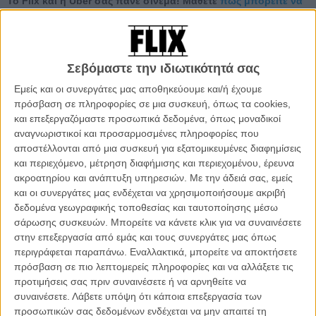
Το Flix και η Uber σας πάνε σινεμά! Μάθετε
πώς μπορείτε να
έχετε την πρώτη διαδρομή δωρεάν
. Ή, πιο απλά,
πατήστε
εδώ
, καλέστε uberTAXI και... φύγατε!
Επικεφαλής πια της επανάστασης που απειλεί το αυστηρά
Σεβόμαστε την ιδιωτικότητά σας
δομημένο κοινωνικό σύστημα, η Τρις και ο Φορ βρίσκονται στο
Εμείς και οι συνεργάτες μας αποθηκεύουμε και/ή έχουμε
στόχαστρο της, διψασμένης για εξουσία, Τζανίν. Καθώς ο στρατός
πρόσβαση σε πληροφορίες σε μια συσκευή, όπως τα cookies,
της χτενίζει τα ερείπια της πόλης για να τους εντοπίσουν, η Τρις με
και επεξεργαζόμαστε προσωπικά δεδομένα, όπως μοναδικοί
τον Φορ διασχίζουν την πόλη ελπίζοντας να βρουν συμμάχους.
αναγνωριστικοί και προσαρμοσμένες πληροφορίες που
Παράλληλα η Τρις προσπαθεί να αποκαλύψει το μυστικό, για το
αποστέλλονται από μια συσκευή για εξατομικευμένες διαφημίσεις
οποίο θυσιάστηκαν οι γονείς και οι φίλοι της, το μυστικό που εξηγεί
και περιεχόμενο, μέτρηση διαφήμισης και περιεχομένου, έρευνα
γιατί η Τζανίν δεν θα πάψει ποτέ να την κυνηγά. Αναζητώντας
ακροατηρίου και ανάπτυξη υπηρεσιών.
Με την άδειά σας, εμείς
απεγνωσμένα έναν τρόπο για να μην προκαλέσει πόνο στους
και οι συνεργάτες μας ενδέχεται να χρησιμοποιήσουμε ακριβή
αγαπημένους της, η Τρις αντιμετωπίζει τους χειρότερους φόβους
δεδομένα γεωγραφικής τοποθεσίας και ταυτοποίησης μέσω
της σε μια σειρά σχεδόν αδύνατων προκλήσεων, καθώς επιδιώκει
σάρωσης συσκευών. Μπορείτε να κάνετε κλικ για να συναινέσετε
να ξεκλειδώσει την αλήθεια για το παρελθόν, και τελικά το μέλλον,
στην επεξεργασία από εμάς και τους συνεργάτες μας όπως
του κόσμου της.
περιγράφεται παραπάνω. Εναλλακτικά, μπορείτε να αποκτήσετε
Αν δεν έχεις δει τους
«Διαφορετικούς»
δεν είναι καθόλου σίγουρο
πρόσβαση σε πιο λεπτομερείς πληροφορίες και να αλλάξετε τις
πως θα καταλάβεις τι στο διάολο συμβαίνει στην «Ανταρσία»,
προτιμήσεις σας πριν συναινέσετε ή να αρνηθείτε να
δεύτερο μέρος της «Τριλογίας της Απόκλισης», όπως την
συναινέσετε.
Λάβετε υπόψη ότι κάποια επεξεργασία των
οραματίστηκε και την έκανε best-seller η Βερόνικα Ροθ, ζηλεύοντας
προσωπικών σας δεδομένων ενδέχεται να μην απαιτεί τη