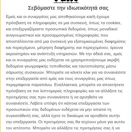
αμνησία, δε θυμάται αρχικά ούτε τ’ όνομά του, ούτε και ξέρει γιατί
Σεβόμαστε την ιδιωτικότητά σας
βρίσκεται, μαζί με τους άλλους, σε μια παρθένα πεδιάδα,
περικυκλωμένος από έναν ψηλό πέτρινο λαβύρινθο που εμποδίζει
Εμείς και οι συνεργάτες μας αποθηκεύουμε και/ή έχουμε
την έξοδο, αλλάζοντας τη δομή του κάθε νύχτα. Μαχητικός και
πρόσβαση σε πληροφορίες σε μια συσκευή, όπως τα cookies,
θαρραλέος, θα προσπαθήσει να πείσει τους υπόλοιπους
και επεξεργαζόμαστε προσωπικά δεδομένα, όπως μοναδικοί
καταχρηστικούς συντρόφους του ότι, αν ενώσουν τις δυνάμεις τους,
αναγνωριστικοί και προσαρμοσμένες πληροφορίες που
θα μπορέσουν να χαρτογραφήσουν τον λαβύρινθο και ν’
αποστέλλονται από μια συσκευή για εξατομικευμένες διαφημίσεις
απελευθερωθούν, παρότι δε γνωρίζουν ούτε ποιος τους παγίδευσε
και περιεχόμενο, μέτρηση διαφήμισης και περιεχομένου, έρευνα
εκεί και για ποιο λόγο, ούτε τι τους περιμένει απ’ έξω.
ακροατηρίου και ανάπτυξη υπηρεσιών.
Με την άδειά σας, εμείς
και οι συνεργάτες μας ενδέχεται να χρησιμοποιήσουμε ακριβή
Ο «Λαβύρινθος» βασίζεται στο πρώτο από τα best sellers του
δεδομένα γεωγραφικής τοποθεσίας και ταυτοποίησης μέσω
Τζέιμς Ντάσνερ που σημείωσαν μεγάλη επιτυχία στην κατηγορία
σάρωσης συσκευών. Μπορείτε να κάνετε κλικ για να συναινέσετε
των young adult μυθιστορημάτων φαντασίας απ’ όταν άρχισαν να
στην επεξεργασία από εμάς και τους συνεργάτες μας όπως
κυκλοφορούν το 2009 και, φυσικά, περίμενε υπομονετικά την
περιγράφεται παραπάνω. Εναλλακτικά, μπορείτε να αποκτήσετε
κινηματογραφική του μεταφορά. Η ιδέα του σεναρίου συνδέει
πρόσβαση σε πιο λεπτομερείς πληροφορίες και να αλλάξετε τις
αφοσιωμένα τον αγώνας επιβίωσης στην ερημιά, με πρωτόγονα
προτιμήσεις σας πριν συναινέσετε ή να αρνηθείτε να
μέσα, στο ύφος του «Lost», τις άγνωστες κινητήριες δυνάμεις των
συναινέσετε.
Λάβετε υπόψη ότι κάποια επεξεργασία των
«έξω» που ελέγχουν μια εναλλακτική φυλακή, όπως στους «Αγώνες
προσωπικών σας δεδομένων ενδέχεται να μην απαιτεί τη
Πείνας» και την κοινωνική διαστρωμάτωση και τον πειρασμό της
συγκατάθεσή σας, αλλά έχετε το δικαίωμα να αρνηθείτε αυτήν
εξουσίας σε μια παιδική κοινωνία, ακριβώς όπως στον «Αρχοντα
την επεξεργασία. Οι προτιμήσεις σας θα ισχύουν μόνο για αυτόν
των Μυγών».
τον ιστότοπο. Μπορείτε να αλλάξετε τις προτιμήσεις σας ή να