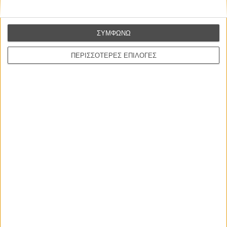
ΝΕΑ
Μίλα μου για καλοκαιρινά φεστιβάλ κινηματογράφου
στην Ελλάδα
ΣΥΜΦΩΝΩ
Ο πιο αναλυτικός οδηγός των καλοκαιρινών φεστιβάλ σε νησιά και ηπειρωτική
Ελλάδα είναι εδώ
ΠΕΡΙΣΣΟΤΕΡΕΣ ΕΠΙΛΟΓΕΣ
Η επιτυχία είναι υπερτιμημένη. Δεν σε κάνει
καλύτερο, δεν σε πάει πουθενά η επιτυχία. Είναι
απλώς ένα ωραίο, ανεβαστικό, επιφανειακό
συναίσθημα.»
Βιμ Βέντερς
Συνέντευξη