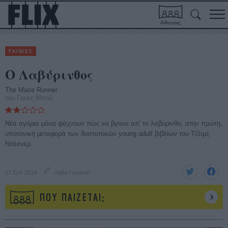
Αίθουσες
ΤΑΙΝΙΕΣ
Ο Λαβύρινθος
The Maze Runner
του Γουες Μπολ
Νέα αγόρια μόνα ψάχνουν πώς να βγουν απ' το λαβύρινθο, στην πρώτη,
υποτονική μεταφορά των δυστοπικών young adult βιβλίων του Τζέιμς
Ντάσνερ.
17 Σεπ 2014
Λήδα Γαλανού
ΠΟΥ ΠΑΙΖΕΤΑΙ;