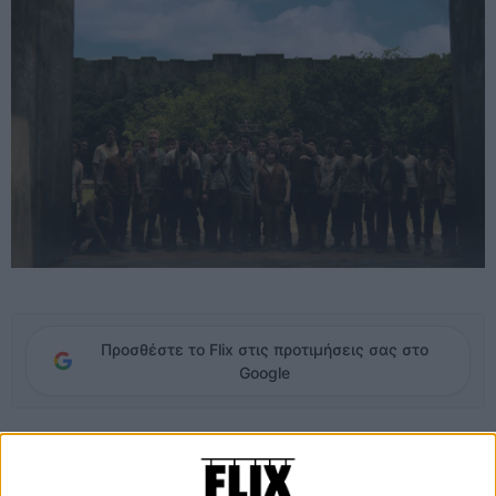
Προσθέστε το Flix στις προτιμήσεις σας στο
Google
Ο Τόμας ξαναβρίσκει τις αισθήσεις του μέσα σ’ ένα μεγάλο κουτί:
είναι περικυκλωμένος από λίγες δεκάδες εφήβους, μόνο αγόρια,
που τον υποδέχεται επιφυλακτικά. Ο Τόμας έχει ολοκληρωτική