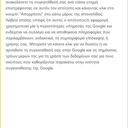
ανακαλέσετε τη συγκατάθεσή σας ανά πάσα στιγμή
Τόσο πιστό μοιάζει να είναι το φιλμ στο βιβλίο, ωστόσο, που
επιστρέφοντας σε αυτόν τον ιστότοπο και κάνοντας κλικ στο
«ξεχνά» να μεταφέρει κινηματογραφικά τη δράση, προτιμώντας
κουμπί "Απορρήτου" στο κάτω μέρος της ιστοσελίδας.
συνήθως για ευκολία να βάζει τους ήρωές του ν’ αφηγούνται ή να
Λάβετε επίσης υπόψη ότι αυτός ο ιστότοπος/η εφαρμογή
περιγράφουν τα δεινά που τους συνέβησαν ή τα μυστήρια που
χρησιμοποιεί μία ή περισσότερες υπηρεσίες της Google και
προσπαθούν ν’ αποκρυπτογραφήσουν, διατηρώντας έτσι το
ενδέχεται να συλλέγει και να αποθηκεύει πληροφορίες που
σασπένς ενός θρίλερ φαντασίας σε χλιαρές θερμοκρασίες. Τα εφέ
περιλαμβάνουν, ενδεικτικά, τη συμπεριφορά επίσκεψης ή
της ταινίας εξαντλούνται κυρίως στις πεινασμένες για σάρκα
χρήσης σας. Μπορείτε να κάνετε κλικ για να δώσετε ή να
γιγαντιαίες tech αράχνες που παραφυλούν μέσα στον λαβύρινθο,
αρνηθείτε τη συγκατάθεσή σας στην Google και τις σημάνσεις
ορεξάτες για λίγη σφριγηλή αγορίστικη σάρκα και στο ίδιο το
τρίτων μερών της για τη χρήση των δεδομένων σας για τους
κατασκεύασμα – φρούριο που δεσπόζει σε κάθε πλάνο, χαρίζοντας
σκοπούς που καθορίζονται παρακάτω στην ενότητα
και τη μοναδική αγωνιώδη κι εντυπωσιακή σκηνή δράσης, όταν ο
συγκατάθεσης της Google.
Τόμας κι οι φίλοι του προσπαθούν τρέχοντας να γλιτώσουν από τις
διαρκώς μετακινούμενες λεπίδες του.
Την έλλειψη πρωτοτυπίας στην πλοκή και θάρρους στη
σκηνοθεσία, η ταινία αντιπαρέρχεται ίσως με τη «συλλογή» νεαρών
ηθοποιών (μέσα ο Ντίλαν Ο’ Μπράιεν του «Teen Wolf», η Κάγια
Σκοντελάριο του «Skins», ο Γουιλ Πόλτερ της «Οικογένειας Μίλερ»
και ο Τόμας Μπρόντι-Σάνγκστερ, ο Τζότζεν του «Game of
Thrones») που, με την ενηλικίωση teen heartthrobs σαν τον
Ρόμπερτ Πάτινσον, θ’ αρχίσει ενδεχομένως να μονοπωλεί το