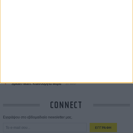
ΤΑ ΠΙΟ
ΔΙΑΒΑΣΜΕΝΑ
Οδύσσεια
01 ΙΟΥΛ
Save the Date! Δείτε πρώτοι το «Σεξ και Αίμα στο Καμπ Μίασμα»!
05
ΑΥΓ
Ο Τζάρεντ Λέτο αρνείται τις καταγγελίες: «Δεν έχω διαπράξει ποτέ
σεξουαλική επίθεση»
30 ΙΟΥΛ
10 καυτές ταινίες (+ 5 δροσερές επανεκδόσεις) για τον Αύγουστο
01
ΑΥΓ
Spider-Man: Καινούργια Μέρα
30 ΜΑΡ
CONNECT
Εγγράψου στο εβδομαδιαίο newsletter μας.
ΕΓΓΡΑΦΗ