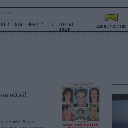
 days
ΙΝΙΕΣ
ΝΕΑ
ΘΕΜΑΤΑ
TV
FLIX AT
ΟΔΗΓΟΣ ΑΙΘΟΥΣΩΝ
HOME
ρακαλώ!
τρίς Λεκόντ, δείχνει
 τα καταφέρνει στο χιούμορ