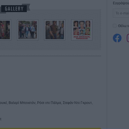
Εγγράψου 
Θέλω ν
υκέ, Βαλερί Μπονετόν, Ρόσι ντε Πάλμα, Στεφάν Ντε Γκρουτ,
t