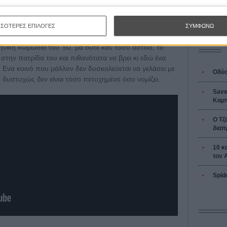
L’ Affaire
ιαμερίσματος των ηρώων, μα δίνοντας στους χαρακτήρες
Ζαν-Πολ 
καταλήγουν να είναι, ειδικά οι δεύτεροι ρόλοι όπως
 ντε Πάλμα.
ΣΣΟΤΕΡΕΣ ΕΠΙΛΟΓΕΣ
ΣΥΜΦΩΝΩ
νική κωμωδία του '50, μα ούτε καν τόσο αστείο, το
 στην πατρίδα του και πιθανότατα να βρει κι εδώ ένα
 Ενα κοινό που μάλλον δεν δυσκολεύεται να γελάσει με
Οδύσ
 δυστυχώς δεν είναι τόσο πετυχημένο όσο νομίζει.
Save
Καμπ
Ο Τζ
διαπ
10 κ
τον 
Spid