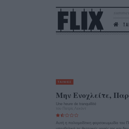
summer
ΤΑ
ΤΑΙΝΙΕΣ
Μην Ενοχλείτε, Πα
Une heure de tranquillité
του Πατρίς Λεκόντ
Αυτή η παλιομοδίτικη φαρσοκωμωδία του Πα
υπερβολικά τις θεατρικές ραφές της και δεν