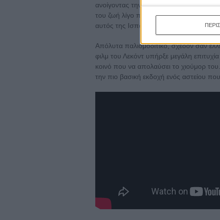
ανοίγοντας την δράση του, εκτός του δ
του ζωή λίγο πιο πέρα από τα κλισέ που 
αυτός της Ισπανίδας καθαρίστριας Ρόσι
ΠΕΡΙ
Απόλυτα παλιομοδίτικο, σχεδόν σαν ελλη
φιλμ του Λεκόντ υπήρξε μεγάλη επιτυχία
κοινό που να απολαύσει το χιούμορ του.
την πιο βασική εκδοχή ενός αστείου που