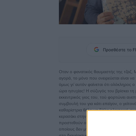
Προσθέστε το Fl
Οταν ο φανατικός θαυμαστής της τζαζ, Μ
αγορά, το μόνο που ονειρεύεται είναι ν
όμως γι’ αυτόν φαίνεται ότι ολόκληρος ο
ώρα ησυχίας! Η σύζυγός του βρίσκει τη 
εκκεντρικός γιος του, τού φορτώνει ανεπ
συμβουλή του για κάτι επείγον, ο γείτον
καθαρίστρια θέλει να βάλει ηλεκτρική σ
κερασάκι στην τούρτα... η ερωμένη του 
προστεθούν οι επισκευές που πρέπει να
οποίους δεν μπορεί να συνεννοηθεί και 
στο διαμέρισμά του ένα πάρτι γνωριμίας