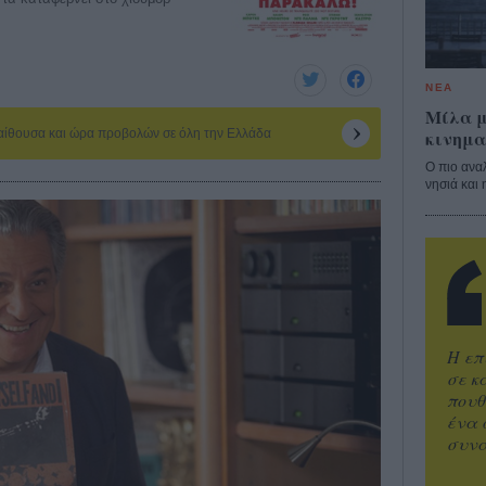
ΝΕΑ
Μίλα μ
κινημα
 αίθουσα και ώρα προβολών σε όλη την Ελλάδα
Ο πιο ανα
νησιά και 
Η επ
σε κ
πουθ
ένα 
συνα