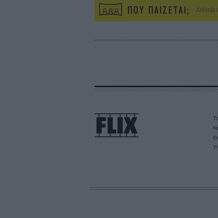
ΠΟΥ ΠΑΙΖΕΤΑΙ;
Διάλεξε
Τα
Ν
Θ
T