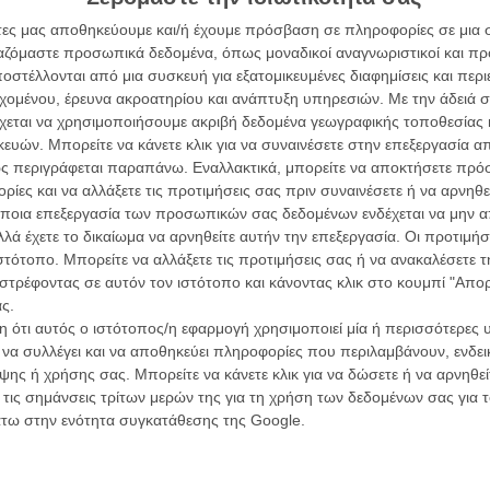
μαεστρία του στα ψέμματα, η υπερκινητικότητά του, η
άτες μας αποθηκεύουμε και/ή έχουμε πρόσβαση σε πληροφορίες σε μια
αλό του άστρο».
ργαζόμαστε προσωπικά δεδομένα, όπως μοναδικοί αναγνωριστικοί και 
στέλλονται από μια συσκευή για εξατομικευμένες διαφημίσεις και περ
ν ανέκαθεν ανάμεσα σε εμπορικές κωμωδίες με μεγάλη
εχομένου, έρευνα ακροατηρίου και ανάπτυξη υπηρεσιών.
Με την άδειά σα
μοιαζαν με πιο προσωπικές υποθέσεις και οι οποίες
χεται να χρησιμοποιήσουμε ακριβή δεδομένα γεωγραφικής τοποθεσίας 
γότερους ανθρώπους μα σαφώς με μεγαλύτερη ένταση,
ών. Μπορείτε να κάνετε κλικ για να συναινέσετε στην επεξεργασία απ
ώ η φάρσα που έχει στόχο μόνο στο γέλιο.
ς περιγράφεται παραπάνω. Εναλλακτικά, μπορείτε να αποκτήσετε πρό
Οι Αρμονί
ίες και να αλλάξετε τις προτιμήσεις σας πριν συναινέσετε ή να αρνηθεί
καταφρόνητος, μόνο που γίνεται άξιος θαυμασμού - και
Werckmei
ποια επεξεργασία των προσωπικών σας δεδομένων ενδέχεται να μην απ
Μπέλα Τα
 διαδικασία που δεν βασίζεται στους πιο βασικούς
λά έχετε το δικαίωμα να αρνηθείτε αυτήν την επεξεργασία. Οι προτιμήσ
δώ στο φιλμ του Λεκόντ που με τη σειρά του πατά πάνω
ιστότοπο. Μπορείτε να αλλάξετε τις προτιμήσεις σας ή να ανακαλέσετε
Μια Θέση 
ιτουργούν με την εκνευριστική ακρίβεια μιας θεατρικής
A Place in
στρέφοντας σε αυτόν τον ιστότοπο και κάνοντας κλικ στο κουμπί "Απ
Τζορτζ Στί
ην οθόνη, με την συσσώρευση αναποδιών, με
ς.
όριά του. Οπως και τον θεατή.
 ότι αυτός ο ιστότοπος/η εφαρμογή χρησιμοποιεί μία ή περισσότερες 
Οδύσσεια
The Odys
ι να συλλέγει και να αποθηκεύει πληροφορίες που περιλαμβάνουν, ενδεικ
στός ηθοποιός μα ο ρόλος του είναι τόσο αδιάφορος κι
Κρίστοφε
ης ή χρήσης σας. Μπορείτε να κάνετε κλικ για να δώσετε ή να αρνηθε
δυστυχώς απλά όμορφη και κλασάτη εδώ - και τα όσα
 τις σημάνσεις τρίτων μερών της για τη χρήση των δεδομένων σας για
Ψηλά Τακ
θινά άσχημης μέρας μπορούν να έχουν νόημα μετά βίας
άτω στην ενότητα συγκατάθεσης της Google.
Tacones l
α όχι στο σινεμά.
Πέδρο Αλ
ει τις συμβάσεις της καταγωγής του φιλμ του, όχι
Ο Παραχα