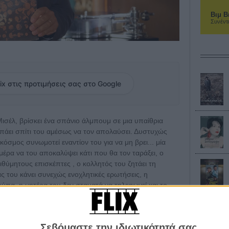
Βιμ Β
Συνέντ
ix στις προτιμήσεις σας στο Google
ισέλ, βρίσκει ένα σπάνιο άλμπουμ σε μια υπαίθρια
α πάει σπίτι του αμέσως να τον απολαύσει. Δυστυχώς
 κόσμος συνωμοτεί εναντίον του για να μη βρει... μία
μέρα να του αποκαλύψει κάτι που θα τον ταράξει, ο
ιθύμητους επισκέπτες , ο κολλητός του ζητάει τη
άς του κάνει συνεχώς ενοχλητικές ερωτήσεις, η
κούπα, η μητέρα του δεν σταματά να τηλεφωνεί και το
θέλει να αποκαλύψει τη μεγάλη της ενοχή. Αν σε αυτά
 γίνουν στα υδραυλικά του σπιτιού από εργάτες με τους
η απαίτηση των κατοίκων της πολυκατοικίας να γίνει
Σεβόμαστε την ιδιωτικότητά σας
, η επιθυμία του Μισέλ μετατρέπεται σε έναν αληθινό