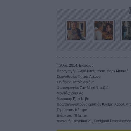
Γαλλία, 2014, Εγχρωμο
Παραγωγή:
Ολιβιέ Ντελμπόσκ, Μαρκ Μισονιέ
Σκηνοθεσία:
Πατρίς Λεκόντ
Σενάριο:
Πατρίς Λεκόντ
Φωτογραφία:
Ζαν-Μαρί Ντρεζού
Μοντάζ:
Ζοέλ Ας
Μουσική:
Ερίκ Νεβέ
Πρωταγωνιστούν:
Κριστιάν Κλαβιέ, Καρόλ Μπο
Σεμπαστιέν Κάστρο
Διάρκεια:
79 λεπτά
Διανομή:
Rosebud 21, Feelgood Entertainmen