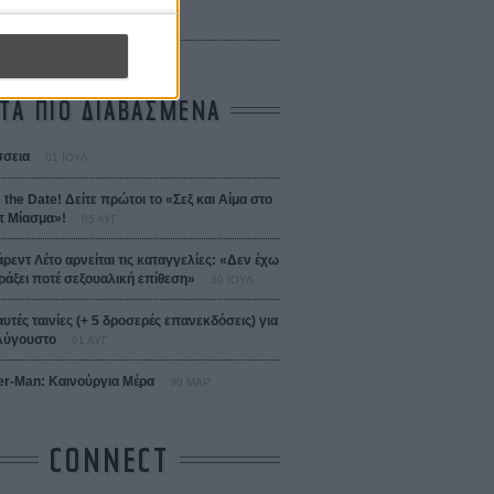
 Bojarski (The Moneymaker)
Σαλομέ
ΤΑ ΠΙΟ ΔΙΑΒΑΣΜΕΝΑ
σεια
01 ΙΟΥΛ
 the Date! Δείτε πρώτοι το «Σεξ και Αίμα στο
 Μίασμα»!
05 ΑΥΓ
άρεντ Λέτο αρνείται τις καταγγελίες: «Δεν έχω
ράξει ποτέ σεξουαλική επίθεση»
30 ΙΟΥΛ
αυτές ταινίες (+ 5 δροσερές επανεκδόσεις) για
Αύγουστο
01 ΑΥΓ
er-Man: Καινούργια Μέρα
30 ΜΑΡ
CONNECT