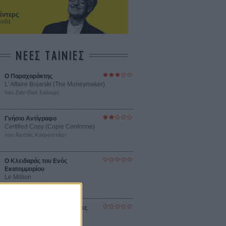
έντερς
ευξη
ΝΕΕΣ ΤΑΙΝΙΕΣ
Ο Παραχαράκτης
L’ Affaire Bojarski (The Moneymaker)
του Ζαν-Πολ Σαλομέ
Γνήσιο Αντίγραφο
Certified Copy (Copie Conforme)
του Αμπάς Κιαροστάμι
Ο Κλειδαράς του Ενός
Εκατομμυρίου
Le Million
του Γκρεγκουάρ Βινιερόν
Αυτό που Ξέρουν οι Γυναίκες
Pour le Plaisir
του Ρεέμ Κερισί