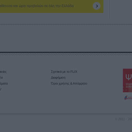
 αίθουσα και ώρα προβολών σε όλη την Ελλάδα
ινίες
Σχετικά με το FLIX
έα
Διαφήμιση
έματα
Όροι χρήσης & Απόρρητο
V
© 2011 - 20