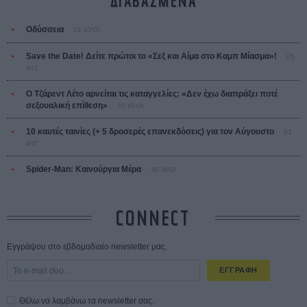
ΔΙΑΒΑΣΜΕΝΑ
Οδύσσεια
01 ΙΟΥΛ
Save the Date! Δείτε πρώτοι το «Σεξ και Αίμα στο Καμπ Μίασμα»!
05
ΑΥΓ
Ο Τζάρεντ Λέτο αρνείται τις καταγγελίες: «Δεν έχω διαπράξει ποτέ
σεξουαλική επίθεση»
30 ΙΟΥΛ
10 καυτές ταινίες (+ 5 δροσερές επανεκδόσεις) για τον Αύγουστο
01
ΑΥΓ
Spider-Man: Καινούργια Μέρα
30 ΜΑΡ
CONNECT
Εγγράψου στο εβδομαδιαίο newsletter μας.
ΕΓΓΡΑΦΗ
Θέλω να λαμβάνω τα newsletter σας.