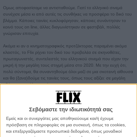
Ομως αποφασίσαμε να αντισταθούμε. Γιατί το ελληνικό σινεμά
συνέχισε μέσα κι από αυτές τις συνθήκες να προσφέρει το δικό του
βλέμμα. Κάποιες ταινίες κυκλοφόρησαν, κάποιες συνάντησαν το
κοινό τους on line, άλλες διαγωνίστηκαν σε φεστιβάλ, πολλές
γνώρισαν επιτυχία.
Ακόμα κι αν ο κινηματογραφικός προτζέκτορας παραμένει ακόμα
κλειστός, το Flix ρίχνει τον δικό του προβολέα σε σκηνοθέτες,
πρωταγωνιστές, συντελεστές του ελληνικού σινεμά που είχαν την
μικρή ή την μεγάλη τους στιγμή μέσα στο 2020. Με την ευχή ότι,
πολύ σύντομα, θα συναντηθούμε όλοι μαζί σε μια σκοτεινή αίθουσα
και θα (ξανα)δούμε τις ταινίες τους, όπως τους αξίζει: σε μεγάλη
οθόνη, με μεγάλη συγκίνηση.
Flix Best of 2020: Η χρονιά (που δεν ήταν μόνο) covid.
Διαβάστε, δείτε, χαζέψτε, θυμηθείτε, με τον απολογισμό του
Σεβόμαστε την ιδιωτικότητά σας
Flix για το 2020
Εμείς και οι συνεργάτες μας αποθηκεύουμε και/ή έχουμε
πρόσβαση σε πληροφορίες σε μια συσκευή, όπως τα cookies,
και επεξεργαζόμαστε προσωπικά δεδομένα, όπως μοναδικοί