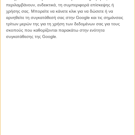
βίντεο και διαφήμιση. Εχει κάνει γυρίσματα σε Ελλάδα, Ευρώπη,
περιλαμβάνουν, ενδεικτικά, τη συμπεριφορά επίσκεψης ή
Λατινική Αμερική, Ασία, Αφρική. Είναι από τις ελάχιστες γυναίκες
χρήσης σας. Μπορείτε να κάνετε κλικ για να δώσετε ή να
διευθύντριες φωτογραφίας, ένα μέχρι τώρα ανδροκρατούμενο
αρνηθείτε τη συγκατάθεσή σας στην Google και τις σημάνσεις
επάγγελμα, και μία από τις πρωτοπόρους που χτίζουν τις βάσεις
τρίτων μερών της για τη χρήση των δεδομένων σας για τους
ώστε αυτό το γεγονός να αλλάξει.
σκοπούς που καθορίζονται παρακάτω στην ενότητα
συγκατάθεσης της Google.
Το 2020 τη βρήκε να σπάει δύο ρεκόρ, με δύο βραβεία. Εγινε
η
πρώτη γυναίκα διευθύντρια φωτογραφίας που κερδίζει Βραβείο Ιρις
(το 2014 η σπουδαία Ολυμπία Μυτιληναίου είχε κερδίσει μία
υποψηφιότητα για το «Miss Violence») και
η πρώτη γυναίκα
διευθύντρια φωτογραφίας που κερδίζει τo Βραβείο του GSC
, το
βραβείο της Ενωσης Ελλήνων Κινηματογραφιστών, των
συναδέλφων της. Και τα δύο βραβεία τα κέρδισε για τη δουλειά της
στο
«Ζίζοτεκ»
του Βαρδή Μαρινάκη.
Ταυτόχρονα, ταινίες για τις οποίες δούλεψε φέτος, κερδίζουν
φεστιβαλικές διακρίσεις και βραβεία. Το
«Δε Θέλω Να Γίνω
Δυσάρεστος, Αλλά Πρέπει να Μιλήσουμε για Κάτι Πολύ Σοβαρό»
του Γιώργου Γεωργόπουλου
κέρδισε το μεγάλο βραβείο του
Raindance Film Festival. Και το
«Motorway 65» της Εύης
Καλογηροπούλου
επιλέχθηκε στο διαγωνιστικό τμήμα ταινιών
μικρού μήκους στις Κάννες.