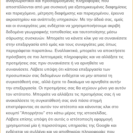
αναγνωριστικοί και προσαρμοσμένες πληροφορίες που
αποστέλλονται από μια συσκευή για εξατομικευμένες διαφημίσεις
και περιεχόμενο, μέτρηση διαφήμισης και περιεχομένου, έρευνα
ακροατηρίου και ανάπτυξη υπηρεσιών.
Με την άδειά σας, εμείς
και οι συνεργάτες μας ενδέχεται να χρησιμοποιήσουμε ακριβή
δεδομένα γεωγραφικής τοποθεσίας και ταυτοποίησης μέσω
σάρωσης συσκευών. Μπορείτε να κάνετε κλικ για να συναινέσετε
στην επεξεργασία από εμάς και τους συνεργάτες μας όπως
περιγράφεται παραπάνω. Εναλλακτικά, μπορείτε να αποκτήσετε
πρόσβαση σε πιο λεπτομερείς πληροφορίες και να αλλάξετε τις
προτιμήσεις σας πριν συναινέσετε ή να αρνηθείτε να
συναινέσετε.
Λάβετε υπόψη ότι κάποια επεξεργασία των
προσωπικών σας δεδομένων ενδέχεται να μην απαιτεί τη
συγκατάθεσή σας, αλλά έχετε το δικαίωμα να αρνηθείτε αυτήν
Photo Credit: Ευγενια Μπουρζούκου
την επεξεργασία. Οι προτιμήσεις σας θα ισχύουν μόνο για αυτόν
τον ιστότοπο. Μπορείτε να αλλάξετε τις προτιμήσεις σας ή να
Xριστίνα Μουμούρη, διευθύντρια φωτογραφίας | Βραβείο Ιρις
ανακαλέσετε τη συγκατάθεσή σας ανά πάσα στιγμή
2020 & Βραβείο της Ενωσης Ελλήνων Κινηματογραφιστών
επιστρέφοντας σε αυτόν τον ιστότοπο και κάνοντας κλικ στο
2020
κουμπί "Απορρήτου" στο κάτω μέρος της ιστοσελίδας.
Λάβετε επίσης υπόψη ότι αυτός ο ιστότοπος/η εφαρμογή
Η Χριστίνα Μουμούρη εργάζεται εδώ και 7+ χρόνια ως διευθύντρια
χρησιμοποιεί μία ή περισσότερες υπηρεσίες της Google και
φωτογραφίας, με δουλειές σε κινηματογράφο, θέατρο, μουσικά
ενδέχεται να συλλέγει και να αποθηκεύει πληροφορίες που