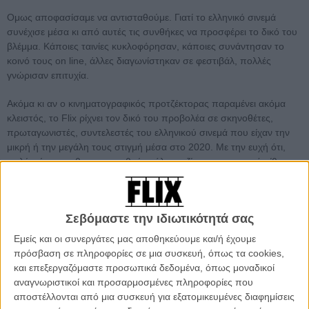
Ομως αποφασίσαμε να αντισταθούμε. Γιατί το ελληνικό σινεμά
συνέχισε μέσα κι από αυτές τις συνθήκες να προσφέρει το δικό του
βλέμμα. Κάποιες ταινίες κυκλοφόρησαν, κάποιες συνάντησαν το
κοινό τους on line, άλλες διαγωνίστηκαν σε φεστιβάλ, πολλές
γνώρισαν επιτυχία.
Ακόμα κι αν ο κινηματογραφικός προτζέκτορας παραμένει ακόμα
κλειστός, το Flix ρίχνει τον δικό του προβολέα σε σκηνοθέτες,
πρωταγωνιστές, συντελεστές του ελληνικού σινεμά που είχαν την
μικρή ή την μεγάλη τους στιγμή μέσα στο 2020. Με την ευχή ότι,
πολύ σύντομα, θα συναντηθούμε όλοι μαζί σε μια σκοτεινή αίθουσα
και θα (ξανα)δούμε τις ταινίες τους, όπως τους αξίζει: σε μεγάλη
οθόνη, με μεγάλη συγκίνηση.
Σεβόμαστε την ιδιωτικότητά σας
Περισσότερα κινηματογραφικά πρόσωπα του Flix 2020:
Εμείς και οι συνεργάτες μας αποθηκεύουμε και/ή έχουμε
Flix 2020 | Ο Βασίλης Μαζωμένος εύχεται να βγούμε σύντομα
πρόσβαση σε πληροφορίες σε μια συσκευή, όπως τα cookies,
από την «Εξορία» μας
και επεξεργαζόμαστε προσωπικά δεδομένα, όπως μοναδικοί
Flix 2020 | H Βίκυ Παπαδοπούλου ανυπομονεί να κάτσουμε ξανά
αναγνωριστικοί και προσαρμοσμένες πληροφορίες που
δίπλα-δίπλα σε μια σκοτεινή αίθουσα
αποστέλλονται από μια συσκευή για εξατομικευμένες διαφημίσεις
Flix 2020 | H Ζακλίν Λέντζου εύχεται φως