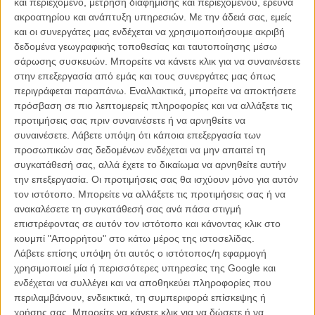
και περιεχόμενο, μέτρηση διαφήμισης και περιεχομένου, έρευνα
Flix 2020 | O Δημήτρης Λάλος πιστεύει ότι τίποτα δεν θα είναι το
ακροατηρίου και ανάπτυξη υπηρεσιών.
Με την άδειά σας, εμείς
ίδιο μετά το 2020
και οι συνεργάτες μας ενδέχεται να χρησιμοποιήσουμε ακριβή
Flix 2020 | Ο Ζαχαρίας Μαυροειδής θα ήθελε να βγούμε από
δεδομένα γεωγραφικής τοποθεσίας και ταυτοποίησης μέσω
αυτή τη χρονιά με μεγαλύτερη συνείδηση της συνύπαρξής μας
σάρωσης συσκευών. Μπορείτε να κάνετε κλικ για να συναινέσετε
Flix 2020 | Η Ελενα Τοπαλίδου εύχεται το 2021 να μην τα
στην επεξεργασία από εμάς και τους συνεργάτες μας όπως
ξέρουμε όλοι, όλα - είναι βαρετό!
περιγράφεται παραπάνω. Εναλλακτικά, μπορείτε να αποκτήσετε
Flix 2020 | Ο Φωκίων Μπόγρης δίνει «Πρόστιμο» στη χρονιά
πρόσβαση σε πιο λεπτομερείς πληροφορίες και να αλλάξετε τις
που πέρασε
προτιμήσεις σας πριν συναινέσετε ή να αρνηθείτε να
Flix 2020 | Στον Ομηρο Πουλάκη φέτος έλειψε το προφανές: το
συναινέσετε.
Λάβετε υπόψη ότι κάποια επεξεργασία των
άγγιγμα
προσωπικών σας δεδομένων ενδέχεται να μην απαιτεί τη
Flix 2020 | O Γιώργος Γούσης μάς αποκαλύπτει τι κρατά και τι
συγκατάθεσή σας, αλλά έχετε το δικαίωμα να αρνηθείτε αυτήν
πετά από τη χρονιά που πέρασε
την επεξεργασία. Οι προτιμήσεις σας θα ισχύουν μόνο για αυτόν
τον ιστότοπο. Μπορείτε να αλλάξετε τις προτιμήσεις σας ή να
ανακαλέσετε τη συγκατάθεσή σας ανά πάσα στιγμή
επιστρέφοντας σε αυτόν τον ιστότοπο και κάνοντας κλικ στο
κουμπί "Απορρήτου" στο κάτω μέρος της ιστοσελίδας.
Λάβετε επίσης υπόψη ότι αυτός ο ιστότοπος/η εφαρμογή
χρησιμοποιεί μία ή περισσότερες υπηρεσίες της Google και
ενδέχεται να συλλέγει και να αποθηκεύει πληροφορίες που
περιλαμβάνουν, ενδεικτικά, τη συμπεριφορά επίσκεψης ή
χρήσης σας. Μπορείτε να κάνετε κλικ για να δώσετε ή να