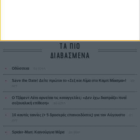
Ο Παραχαράκτης
L’ Affaire Bojarski (The Moneymaker)
Ζαν-Πολ Σαλομέ
ΤΑ ΠΙΟ
ΔΙΑΒΑΣΜΕΝΑ
Οδύσσεια
01 ΙΟΥΛ
Save the Date! Δείτε πρώτοι το «Σεξ και Αίμα στο Καμπ Μίασμα»!
05
ΑΥΓ
Ο Τζάρεντ Λέτο αρνείται τις καταγγελίες: «Δεν έχω διαπράξει ποτέ
σεξουαλική επίθεση»
30 ΙΟΥΛ
10 καυτές ταινίες (+ 5 δροσερές επανεκδόσεις) για τον Αύγουστο
01
ΑΥΓ
Spider-Man: Καινούργια Μέρα
30 ΜΑΡ