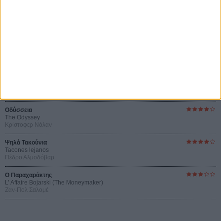
Οι Αρμονίες Βερκμάιστερ
Werckmeister Harmonies
Μπέλα Ταρ
Μια Θέση στον Ηλιο
A Place in the Sun
Τζορτζ Στίβενς
Οδύσσεια
The Odyssey
Κρίστοφερ Νόλαν
Ψηλά Τακούνια
Tacones lejanos
Πέδρο Αλμοδόβαρ
Ο Παραχαράκτης
L’ Affaire Bojarski (The Moneymaker)
Ζαν-Πολ Σαλομέ