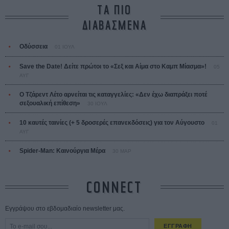
ΤΑ ΠΙΟ
ΔΙΑΒΑΣΜΕΝΑ
Οδύσσεια
01 ΙΟΥΛ
Save the Date! Δείτε πρώτοι το «Σεξ και Αίμα στο Καμπ Μίασμα»!
05
ΑΥΓ
Ο Τζάρεντ Λέτο αρνείται τις καταγγελίες: «Δεν έχω διαπράξει ποτέ
σεξουαλική επίθεση»
30 ΙΟΥΛ
10 καυτές ταινίες (+ 5 δροσερές επανεκδόσεις) για τον Αύγουστο
01
ΑΥΓ
Spider-Man: Καινούργια Μέρα
30 ΜΑΡ
CONNECT
Εγγράψου στο εβδομαδιαίο newsletter μας.
ΕΓΓΡΑΦΗ