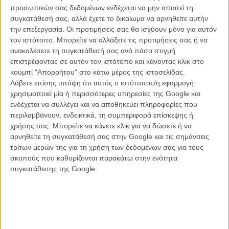
προσωπικών σας δεδομένων ενδέχεται να μην απαιτεί τη
συγκατάθεσή σας, αλλά έχετε το δικαίωμα να αρνηθείτε αυτήν
την επεξεργασία. Οι προτιμήσεις σας θα ισχύουν μόνο για αυτόν
τον ιστότοπο. Μπορείτε να αλλάξετε τις προτιμήσεις σας ή να
ανακαλέσετε τη συγκατάθεσή σας ανά πάσα στιγμή
επιστρέφοντας σε αυτόν τον ιστότοπο και κάνοντας κλικ στο
κουμπί "Απορρήτου" στο κάτω μέρος της ιστοσελίδας.
Λάβετε επίσης υπόψη ότι αυτός ο ιστότοπος/η εφαρμογή
Μανώλης Μαυροματάκης, πρωταγωνιστής | «Οι
χρησιμοποιεί μία ή περισσότερες υπηρεσίες της Google και
Μεταφραστές» του Ρεζί Ρουανσάρ
ενδέχεται να συλλέγει και να αποθηκεύει πληροφορίες που
περιλαμβάνουν, ενδεικτικά, τη συμπεριφορά επίσκεψης ή
Δεν χρειάζονται συστάσεις για τον Μανώλη Μαυροματάκη. Εγκριτος
χρήσης σας. Μπορείτε να κάνετε κλικ για να δώσετε ή να
ηθοποιός με μια διαδρομή 30 χρόνων στο θέατρο κάνει σημαντικές
αρνηθείτε τη συγκατάθεσή σας στην Google και τις σημάνσεις
κι επιλεκτικές εμφανίσεις και στην μεγάλη οθόνη (από την
τρίτων μερών της για τη χρήση των δεδομένων σας για τους
«Ελεύθερη Κατάδυση» του Γώργου Πανουσόπουλου και τον
σκοπούς που καθορίζονται παρακάτω στην ενότητα
«Λευτέρη Δημοκόπουλο» του Παντελή Χούρσογλου, μέχρι τον
συγκατάθεσης της Google.
εξαιρετικό
«Καουμπόη» του Γιάννη Χαριτίδη
και, φυσικά, τον
«Εχθρό μου»
του Γιώργου Τσεμπερόπουλου)
Το 2020 τον βρήκε να πρωταγωνιστεί μαζί με ένα λαμπερό,
πολυπληθές καστ στους
«Μεταφραστές»
, τη νέα ταινία του Ρεζί