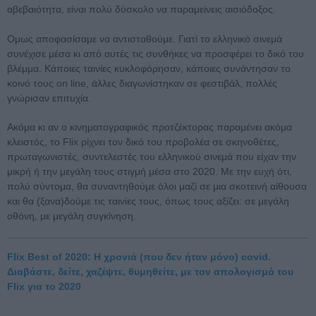
αβεβαιότητα, είναι πολύ δύσκολο να παραμείνεις αισιόδοξος.
Ομως αποφασίσαμε να αντισταθούμε. Γιατί το ελληνικό σινεμά
συνέχισε μέσα κι από αυτές τις συνθήκες να προσφέρει το δικό του
βλέμμα. Κάποιες ταινίες κυκλοφόρησαν, κάποιες συνάντησαν το
κοινό τους on line, άλλες διαγωνίστηκαν σε φεστιβάλ, πολλές
γνώρισαν επιτυχία.
Ακόμα κι αν ο κινηματογραφικός προτζέκτορας παραμένει ακόμα
κλειστός, το Flix ρίχνει τον δικό του προβολέα σε σκηνοθέτες,
πρωταγωνιστές, συντελεστές του ελληνικού σινεμά που είχαν την
μικρή ή την μεγάλη τους στιγμή μέσα στο 2020. Με την ευχή ότι,
πολύ σύντομα, θα συναντηθούμε όλοι μαζί σε μια σκοτεινή αίθουσα
και θα (ξανα)δούμε τις ταινίες τους, όπως τους αξίζει: σε μεγάλη
οθόνη, με μεγάλη συγκίνηση.
Flix Best of 2020: Η χρονιά (που δεν ήταν μόνο) covid.
Διαβάστε, δείτε, χαζέψτε, θυμηθείτε, με τον απολογισμό του
Flix για το 2020