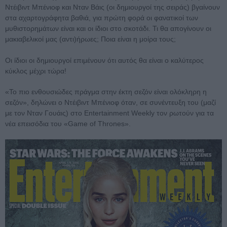
Ντέιβιντ Μπένιοφ και Νταν Βάις (οι δημιουργοί της σειράς) βγαίνουν
στα αχαρτογράφητα βαθιά, για πρώτη φορά οι φανατικοί των
μυθιστορημάτων είναι και οι ίδιοι στο σκοτάδι. Τι θα απογίνουν οι
μακιαβελικοί μας (αντι)ήρωες; Ποια είναι η μοίρα τους;
Οι ίδιοι οι δημιουργοί επιμένουν ότι αυτός θα είναι ο καλύτερος
κύκλος μέχρι τώρα!
«Το πιο ενθουσιώδες πράγμα στην έκτη σεζόν είναι ολόκληρη η
σεζόν», δηλώνει ο Ντέιβιντ Μπένιοφ όταν, σε συνέντευξη του (μαζί
με τον Νταν Γουάις) στο Entertainment Weekly τον ρωτούν για τα
νέα επεισόδια του «Game of Thrones».