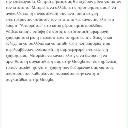
την επεξεργασία. Οι προτιμήσεις σας θα ισχύουν μόνο για αυτόν
τον ιστότοπο. Μπορείτε να αλλάξετε τις προτιμήσεις σας ή να
ανακαλέσετε τη συγκατάθεσή σας ανά πάσα στιγμή
επιστρέφοντας σε αυτόν τον ιστότοπο και κάνοντας κλικ στο
κουμπί "Απορρήτου" στο κάτω μέρος της ιστοσελίδας.
Λάβετε επίσης υπόψη ότι αυτός ο ιστότοπος/η εφαρμογή
χρησιμοποιεί μία ή περισσότερες υπηρεσίες της Google και
ενδέχεται να συλλέγει και να αποθηκεύει πληροφορίες που
περιλαμβάνουν, ενδεικτικά, τη συμπεριφορά επίσκεψης ή
χρήσης σας. Μπορείτε να κάνετε κλικ για να δώσετε ή να
αρνηθείτε τη συγκατάθεσή σας στην Google και τις σημάνσεις
τρίτων μερών της για τη χρήση των δεδομένων σας για τους
σκοπούς που καθορίζονται παρακάτω στην ενότητα
συγκατάθεσης της Google.
«Οι γυναίκες της σειράς είναι οι ροκ σταρ της σεζόν» ομολογεί ο
διευθυντής προγράμματος του ΗΒΟ Μάικλ Λομπάρντο. «Η Ντενέρις
ήταν πάντα, αλλά φέτος θα δείτε και την Μπριάν, την Σάνσα, τη
Σέρσεϊ, την Μάρτζερι και φυσικά την Αρια να αναλαμβάνουν
μεγαλύτερους και κομβικότερους ρόλους. Εκείνες έχουν την εξουσία