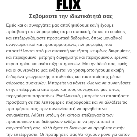
κύκλου του «Game of Thrones»
Εδώ και μήνες ακούγονται φήμες για την κινηματογραφική μεταφορά
Σεβόμαστε την ιδιωτικότητά σας
του «Game of Thrones», για την ταινία. Ο ίδιος είχε μάλιστα αφήσει
Εμείς και οι συνεργάτες μας αποθηκεύουμε και/ή έχουμε
υπόνοιες σε παλιότερο ComiCon, ο ίδιος είχε πει ότι θα συμμετέχει
πρόσβαση σε πληροφορίες σε μια συσκευή, όπως τα cookies,
στο σενάριο (στο after party των πρόσφατων Βραβείων ΕΜΜΥ).
και επεξεργαζόμαστε προσωπικά δεδομένα, όπως μοναδικοί
Οπως καταλαβαίνετε, αυτό ήταν για εβδομάδες το trending topic
αναγνωριστικοί και προσαρμοσμένες πληροφορίες που
όλων των social media.
αποστέλλονται από μια συσκευή για εξατομικευμένες διαφημίσεις
και περιεχόμενο, μέτρηση διαφήμισης και περιεχομένου, έρευνα
ακροατηρίου και ανάπτυξη υπηρεσιών.
Με την άδειά σας, εμείς
και οι συνεργάτες μας ενδέχεται να χρησιμοποιήσουμε ακριβή
δεδομένα γεωγραφικής τοποθεσίας και ταυτοποίησης μέσω
σάρωσης συσκευών. Μπορείτε να κάνετε κλικ για να συναινέσετε
στην επεξεργασία από εμάς και τους συνεργάτες μας όπως
περιγράφεται παραπάνω. Εναλλακτικά, μπορείτε να αποκτήσετε
πρόσβαση σε πιο λεπτομερείς πληροφορίες και να αλλάξετε τις
προτιμήσεις σας πριν συναινέσετε ή να αρνηθείτε να
συναινέσετε.
Λάβετε υπόψη ότι κάποια επεξεργασία των
προσωπικών σας δεδομένων ενδέχεται να μην απαιτεί τη
συγκατάθεσή σας, αλλά έχετε το δικαίωμα να αρνηθείτε αυτήν
την επεξεργασία. Οι προτιμήσεις σας θα ισχύουν μόνο για αυτόν