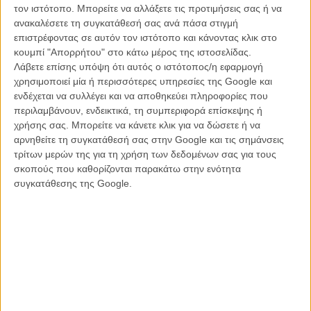
τον ιστότοπο. Μπορείτε να αλλάξετε τις προτιμήσεις σας ή να
ανακαλέσετε τη συγκατάθεσή σας ανά πάσα στιγμή
επιστρέφοντας σε αυτόν τον ιστότοπο και κάνοντας κλικ στο
κουμπί "Απορρήτου" στο κάτω μέρος της ιστοσελίδας.
Λάβετε επίσης υπόψη ότι αυτός ο ιστότοπος/η εφαρμογή
χρησιμοποιεί μία ή περισσότερες υπηρεσίες της Google και
ενδέχεται να συλλέγει και να αποθηκεύει πληροφορίες που
περιλαμβάνουν, ενδεικτικά, τη συμπεριφορά επίσκεψης ή
χρήσης σας. Μπορείτε να κάνετε κλικ για να δώσετε ή να
αρνηθείτε τη συγκατάθεσή σας στην Google και τις σημάνσεις
τρίτων μερών της για τη χρήση των δεδομένων σας για τους
Θυμηθείτε επίσης:
Το «Game of Thrones 6» υποδέχεται τον Μαξ
σκοπούς που καθορίζονται παρακάτω στην ενότητα
φον Σίντοφ!
συγκατάθεσης της Google.
Σήμερα ο Μάρτιν διαψεύδει τα πάντα. Μπήκε ο ίδιος στο blog
LiveJournal και ενημέρωσε τους θαυμαστές για την «ανακρίβεια»
των ειδήσεων:
«Είναι όλα ψέμματα. Οχι μόνο εγώ, αλλά και κανένας άλλος δεν
ετοιμάζει καμία "Game of Thrones" ταινία. Ντροπή στους
δημοσιογράφους που έβαλαν λόγια στο στόμα μου...»