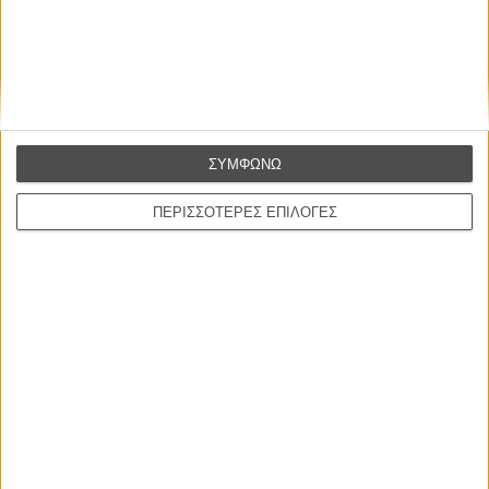
Η επιτυχία είναι υπερτιμημένη. Δεν σε κάνει
καλύτερο, δεν σε πάει πουθενά η επιτυχία. Είναι
απλώς ένα ωραίο, ανεβαστικό, επιφανειακό
ΣΥΜΦΩΝΩ
συναίσθημα.»
ΠΕΡΙΣΣΟΤΕΡΕΣ ΕΠΙΛΟΓΕΣ
Βιμ Βέντερς
Συνέντευξη
ΝΕΕΣ ΤΑΙΝΙΕΣ
O Ταξιτζής
Taxi Driver
του Μάρτιν Σκορσέζε
Spider-Man: Καινούργια Μέρα