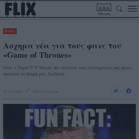
Αίθουσες
BUZZ
Ασχημα νέα για τους φανς του
«Game of Thrones»
Οταν ο Τζορτζ Ρ. Ρ. Μάρτιν δεν σκοτώνει τους αγαπημένους μας ήρωες,
σκοτώνει τα όνειρά μας. Διαβάστε...
28 Οκτ 2015
Πόλυ Λυκούργου