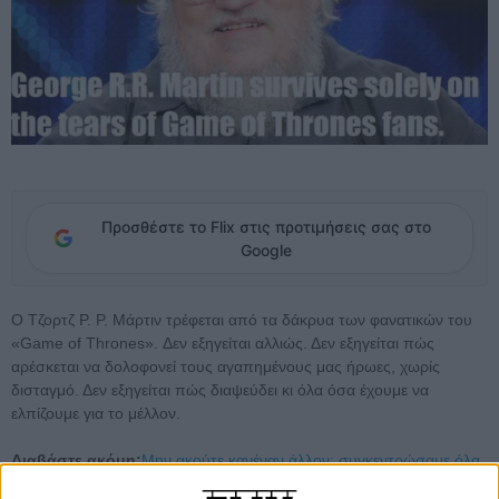
Προσθέστε το Flix στις προτιμήσεις σας στο
Google
Ο Τζορτζ Ρ. Ρ. Μάρτιν τρέφεται από τα δάκρυα των φανατικών του
«Game of Thrones». Δεν εξηγείται αλλιώς. Δεν εξηγείται πώς
αρέσκεται να δολοφονεί τους αγαπημένους μας ήρωες, χωρίς
δισταγμό. Δεν εξηγείται πώς διαψεύδει κι όλα όσα έχουμε να
ελπίζουμε για το μέλλον.
Διαβάστε ακόμη:
Μην ακούτε κανέναν άλλον: συγκεντρώσαμε όλα
όσα είπε ο Κιτ «Jon Snow» Χάρινγκτον για το φινάλε του 5ου