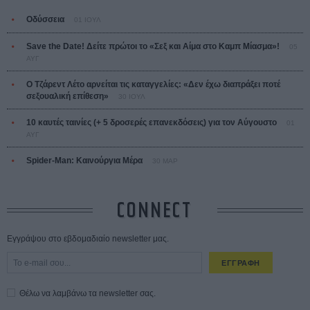
Οδύσσεια
01 ΙΟΥΛ
Save the Date! Δείτε πρώτοι το «Σεξ και Αίμα στο Καμπ Μίασμα»!
05
ΑΥΓ
Ο Τζάρεντ Λέτο αρνείται τις καταγγελίες: «Δεν έχω διαπράξει ποτέ
σεξουαλική επίθεση»
30 ΙΟΥΛ
10 καυτές ταινίες (+ 5 δροσερές επανεκδόσεις) για τον Αύγουστο
01
ΑΥΓ
Spider-Man: Καινούργια Μέρα
30 ΜΑΡ
CONNECT
Εγγράψου στο εβδομαδιαίο newsletter μας.
ΕΓΓΡΑΦΗ
Θέλω να λαμβάνω τα newsletter σας.