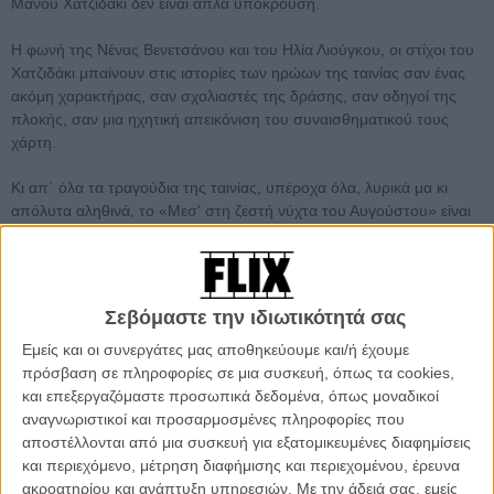
Μάνου Χατζιδάκι δεν είναι απλά υπόκρουση.
Η φωνή της Νένας Βενετσάνου και του Ηλία Λιούγκου, οι στίχοι του
Χατζιδάκι μπαίνουν στις ιστορίες των ηρώων της ταινίας σαν ένας
ακόμη χαρακτήρας, σαν σχολιαστές της δράσης, σαν οδηγοί της
πλοκής, σαν μια ηχητική απεικόνιση του συναισθηματικού τους
χάρτη.
Κι απ΄ όλα τα τραγούδια της ταινίας, υπέροχα όλα, λυρικά μα κι
απόλυτα αληθινά, το «Μεσ' στη ζεστή νύχτα του Αυγούστου» είναι
ίσως εκείνο που συλλαμβάνει περισσότερο απ όλα, την απτή
σχεδόν υφή της καλοκαιρινής νύχτας, το σβήσιμο του φωτός, την
ανάγκη για επαφή, την μοναξιά μιας πόλης που αδειάζει.
Σεβόμαστε την ιδιωτικότητά σας
Εμείς και οι συνεργάτες μας αποθηκεύουμε και/ή έχουμε
πρόσβαση σε πληροφορίες σε μια συσκευή, όπως τα cookies,
και επεξεργαζόμαστε προσωπικά δεδομένα, όπως μοναδικοί
αναγνωριστικοί και προσαρμοσμένες πληροφορίες που
αποστέλλονται από μια συσκευή για εξατομικευμένες διαφημίσεις
και περιεχόμενο, μέτρηση διαφήμισης και περιεχομένου, έρευνα
ακροατηρίου και ανάπτυξη υπηρεσιών.
Με την άδειά σας, εμείς