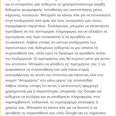
και οι συνεργάτες μας ενδέχεται να χρησιμοποιήσουμε ακριβή
δεδομένα γεωγραφικής τοποθεσίας και ταυτοποίησης μέσω
σάρωσης συσκευών. Μπορείτε να κάνετε κλικ για να συναινέσετε
στην επεξεργασία από εμάς και τους συνεργάτες μας όπως
περιγράφεται παραπάνω. Εναλλακτικά, μπορείτε να αποκτήσετε
πρόσβαση σε πιο λεπτομερείς πληροφορίες και να αλλάξετε τις
προτιμήσεις σας πριν συναινέσετε ή να αρνηθείτε να
συναινέσετε.
Λάβετε υπόψη ότι κάποια επεξεργασία των
To καλοκαιρινό mixtape του Flix
:
προσωπικών σας δεδομένων ενδέχεται να μην απαιτεί τη
συγκατάθεσή σας, αλλά έχετε το δικαίωμα να αρνηθείτε αυτήν
Το καλοκαιρινό mixtape του Flix #1 | Theme from A Summer
την επεξεργασία. Οι προτιμήσεις σας θα ισχύουν μόνο για αυτόν
Place από το «A Summer Place»
τον ιστότοπο. Μπορείτε να αλλάξετε τις προτιμήσεις σας ή να
Το καλοκαιρινό mixtape του Flix #2 | «California Dreamin’» από
ανακαλέσετε τη συγκατάθεσή σας ανά πάσα στιγμή
το «Chungking Express»
επιστρέφοντας σε αυτόν τον ιστότοπο και κάνοντας κλικ στο
Το καλοκαιρινό mixtape του Flix #3 | «Sealed With A Kiss» από
κουμπί "Απορρήτου" στο κάτω μέρος της ιστοσελίδας.
το «Lemon Popsicle»
Λάβετε επίσης υπόψη ότι αυτός ο ιστότοπος/η εφαρμογή
Το καλοκαιρινό mixtape του Flix #4 | «Every Time» από το
χρησιμοποιεί μία ή περισσότερες υπηρεσίες της Google και
«Spring Breakers»
ενδέχεται να συλλέγει και να αποθηκεύει πληροφορίες που
Το καλοκαιρινό mixtape του Flix #5 | «Le Temps de L’ Amour»
περιλαμβάνουν, ενδεικτικά, τη συμπεριφορά επίσκεψης ή
από τον «Ερωτα του Φεγγαριού»
χρήσης σας. Μπορείτε να κάνετε κλικ για να δώσετε ή να
Το καλοκαιρινό mixtape του Flix #6 | «One Summer's Day» από
αρνηθείτε τη συγκατάθεσή σας στην Google και τις σημάνσεις
το «Ταξίδι στη Χώρα των Θαυμάτων»