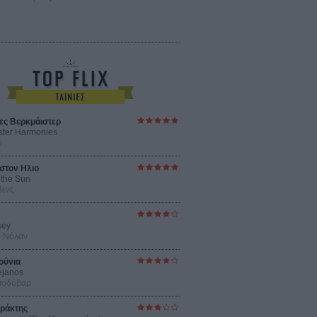
ες Βερκμάιστερ
ster Harmonies
ρ
στον Ηλιο
 the Sun
βενς
sey
ρ Νόλαν
ούνια
ejanos
μοδόβαρ
ράκτης