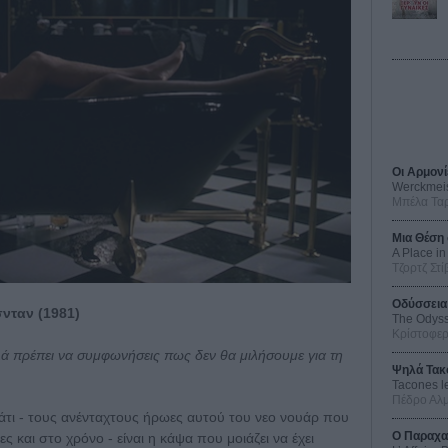
Οι Αρμονί
Werckmei
Μπέλα Τα
Μια Θέση 
A Place in
Τζορτζ Στί
Οδύσσεια
νταν (1981)
The Odys
Κρίστοφε
λά πρέπει να συμφωνήσεις πως δεν θα μιλήσουμε για τη
Ψηλά Τακ
Tacones l
Πέδρο Αλ
 Μάτι - τους ανένταχτους ήρωες αυτού του νεο νουάρ που
Ο Παραχα
ς και στο χρόνο - είναι η κάψα που μοιάζει να έχει