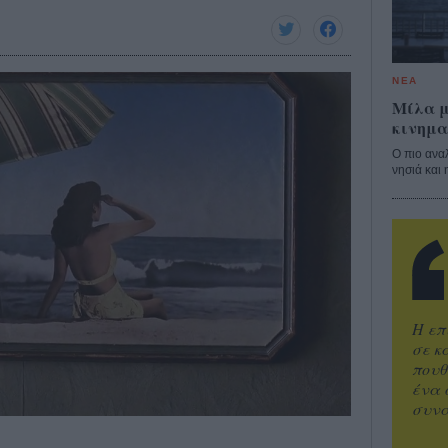
ΝΕΑ
Μίλα μ
κινημα
Ο πιο ανα
νησιά και 
Η επ
σε κ
πουθ
ένα 
συνα