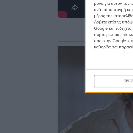
κινημα
μόνο για αυτόν τον 
κριτικ
ανά πάσα στιγμή επι
μέρος της ιστοσελίδα
Λάβετε επίσης υπόψη
Google και ενδέχετα
συμπεριφορά επίσκεψ
σας στην Google και
καθορίζονται παρακ
ΠΕΡΙ