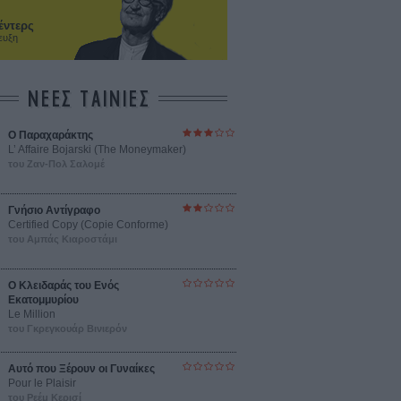
έντερς
ευξη
ΝΕΕΣ ΤΑΙΝΙΕΣ
Ο Παραχαράκτης
L’ Affaire Bojarski (The Moneymaker)
του Ζαν-Πολ Σαλομέ
Γνήσιο Αντίγραφο
Certified Copy (Copie Conforme)
του Αμπάς Κιαροστάμι
Ο Κλειδαράς του Ενός
Εκατομμυρίου
Le Million
του Γκρεγκουάρ Βινιερόν
Αυτό που Ξέρουν οι Γυναίκες
Pour le Plaisir
του Ρεέμ Κερισί