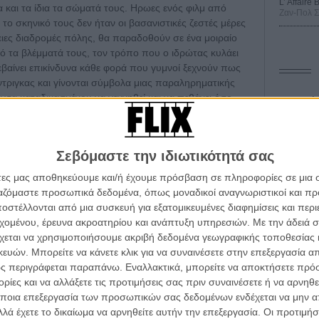
L’ Affaire
 και τα ίδια τα σώματά τους. Ηρωες ενός φιλμ από
Ζαν-Πολ 
το σκηνικό τους δεν ήταν οι βασανιστικές ζεστές μέρες
ειες διαδρομές πόλης, θα παραδοθούν σε ένα μοιραίο
πό τα βλέμματά τους, τον τρόπο που ο ιδρώτας κυλάει
εβαίνει επικίνδυνα κάθε φορά που γυμνοί ξεχνούν πως
ντριγκας και γίνονται σύμβολα μιας παραληρηματικής
τα καταδικασμένου να γεννηθεί και να πεθάνει όσο
Οδύσ
σότερα για την «Εξαψη» του Λόρενς Κάσνταν.
Save
Καμπ
Σεβόμαστε την ιδιωτικότητά σας
Ο Τζ
άτες μας αποθηκεύουμε και/ή έχουμε πρόσβαση σε πληροφορίες σε μια
διαπ
ργαζόμαστε προσωπικά δεδομένα, όπως μοναδικοί αναγνωριστικοί και 
στέλλονται από μια συσκευή για εξατομικευμένες διαφημίσεις και περ
10 κ
α τα βλέπεις όλα σινεμά...
τον 
εχομένου, έρευνα ακροατηρίου και ανάπτυξη υπηρεσιών.
Με την άδειά σα
κινηματογραφική εβδομάδα
χεται να χρησιμοποιήσουμε ακριβή δεδομένα γεωγραφικής τοποθεσίας 
Spid
 τον τρόπο του flix
ών. Μπορείτε να κάνετε κλικ για να συναινέσετε στην επεξεργασία απ
ς περιγράφεται παραπάνω. Εναλλακτικά, μπορείτε να αποκτήσετε πρό
ίες και να αλλάξετε τις προτιμήσεις σας πριν συναινέσετε ή να αρνηθεί
wsletter
του flix, στο inbox σου
ποια επεξεργασία των προσωπικών σας δεδομένων ενδέχεται να μην απ
λά έχετε το δικαίωμα να αρνηθείτε αυτήν την επεξεργασία. Οι προτιμήσ