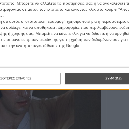
τογραφικές ειδήσεις | νέες ταινίες | πρόγραμμα αιθουσών για όλη την Ελλάδα |
ιστότοπο. Μπορείτε να αλλάξετε τις προτιμήσεις σας ή να ανακαλέσετε
Εγγράψου 
ές | συνεντεύξεις | απόψεις | αφιερώματα | διαγωνισμοί
στρέφοντας σε αυτόν τον ιστότοπο και κάνοντας κλικ στο κουμπί "Απ
ς.
 ότι αυτός ο ιστότοπος/η εφαρμογή χρησιμοποιεί μία ή περισσότερες 
Θέλω ν
ι να συλλέγει και να αποθηκεύει πληροφορίες που περιλαμβάνουν, ενδεικ
ΕΓΓΡΑΦΗ
ης ή χρήσης σας. Μπορείτε να κάνετε κλικ για να δώσετε ή να αρνηθε
 τις σημάνσεις τρίτων μερών της για τη χρήση των δεδομένων σας για
άτω στην ενότητα συγκατάθεσης της Google.
ΣΣΟΤΕΡΕΣ ΕΠΙΛΟΓΕΣ
ΣΥΜΦΩΝΩ