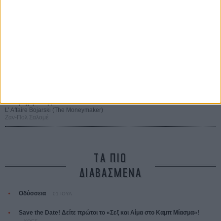
Μια Θέση στον Ηλιο
A Place in the Sun
Τζορτζ Στίβενς
Οδύσσεια
The Odyssey
Κρίστοφερ Νόλαν
Ψηλά Τακούνια
Tacones lejanos
Πέδρο Αλμοδόβαρ
Ο Παραχαράκτης
L’ Affaire Bojarski (The Moneymaker)
Ζαν-Πολ Σαλομέ
ΤΑ ΠΙΟ
ΔΙΑΒΑΣΜΕΝΑ
Οδύσσεια
01 ΙΟΥΛ
Save the Date! Δείτε πρώτοι το «Σεξ και Αίμα στο Καμπ Μίασμα»!