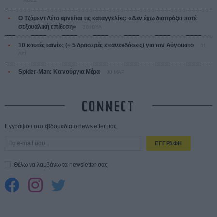
ΧΘΕΣ
Ο Τζάρεντ Λέτο αρνείται τις καταγγελίες: «Δεν έχω διαπράξει ποτέ
σεξουαλική επίθεση»
30 ΙΟΥΛ
10 καυτές ταινίες (+ 5 δροσερές επανεκδόσεις) για τον Αύγουστο
01
ΑΥΓ
Spider-Man: Καινούργια Μέρα
30 ΜΑΡ
CONNECT
Εγγράψου στο εβδομαδιαίο newsletter μας.
ΕΓΓΡΑΦΗ
Θέλω να λαμβάνω τα newsletter σας.