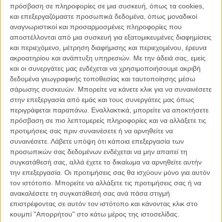
πρόσβαση σε πληροφορίες σε μια συσκευή, όπως τα cookies,
και επεξεργαζόμαστε προσωπικά δεδομένα, όπως μοναδικοί
αναγνωριστικοί και προσαρμοσμένες πληροφορίες που
αποστέλλονται από μια συσκευή για εξατομικευμένες διαφημίσεις
και περιεχόμενο, μέτρηση διαφήμισης και περιεχομένου, έρευνα
ακροατηρίου και ανάπτυξη υπηρεσιών.
Με την άδειά σας, εμείς
και οι συνεργάτες μας ενδέχεται να χρησιμοποιήσουμε ακριβή
δεδομένα γεωγραφικής τοποθεσίας και ταυτοποίησης μέσω
σάρωσης συσκευών. Μπορείτε να κάνετε κλικ για να συναινέσετε
στην επεξεργασία από εμάς και τους συνεργάτες μας όπως
περιγράφεται παραπάνω. Εναλλακτικά, μπορείτε να αποκτήσετε
To καλοκαιρινό mixtape του Flix
:
πρόσβαση σε πιο λεπτομερείς πληροφορίες και να αλλάξετε τις
προτιμήσεις σας πριν συναινέσετε ή να αρνηθείτε να
Το καλοκαιρινό mixtape του Flix #1 | Theme from A Summer
συναινέσετε.
Λάβετε υπόψη ότι κάποια επεξεργασία των
Place από το «A Summer Place»
προσωπικών σας δεδομένων ενδέχεται να μην απαιτεί τη
Το καλοκαιρινό mixtape του Flix #2 | «California Dreamin’» από
συγκατάθεσή σας, αλλά έχετε το δικαίωμα να αρνηθείτε αυτήν
το «Chungking Express»
την επεξεργασία. Οι προτιμήσεις σας θα ισχύουν μόνο για αυτόν
Το καλοκαιρινό mixtape του Flix #3 | «Sealed With A Kiss» από
τον ιστότοπο. Μπορείτε να αλλάξετε τις προτιμήσεις σας ή να
το «Lemon Popsicle»
ανακαλέσετε τη συγκατάθεσή σας ανά πάσα στιγμή
Το καλοκαιρινό mixtape του Flix #4 | «Every Time» από το
επιστρέφοντας σε αυτόν τον ιστότοπο και κάνοντας κλικ στο
«Spring Breakers»
κουμπί "Απορρήτου" στο κάτω μέρος της ιστοσελίδας.