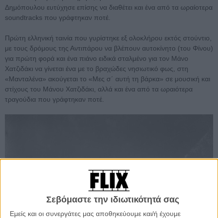
Δημόπουλου ευτύχησε επίσης να διαθέτει και ένα από τα ωραίοτερα
soundtracks που γράφτηκαν ποτέ.
Πρώτη ελληνική ταινία που γυρίστηκε εξ ολοκλήρου εκτός στούντιο,
με τους δρόμους της Αντιπάρου να βλέπουν αυτοκίνητο (του Φίνου)
για πρώτη φορά και ένα πιάνο ειδικά σταλμένο για τον Μάνο
Χατζιδάκι να γίνεται ένα με το βραχώδες νησιωτικό φως, στη
«Μανταλένα» ακούγεται το «Μες σ΄ αυτή τη βάρκα» σε μουσική και
στίχους του Μάνου Χατζιδάκι, αλλά και ένα από τα ωραιότερα
τραγούδια που γράφτηκαν ποτέ.
Σεβόμαστε την ιδιωτικότητά σας
Εμείς και οι συνεργάτες μας αποθηκεύουμε και/ή έχουμε