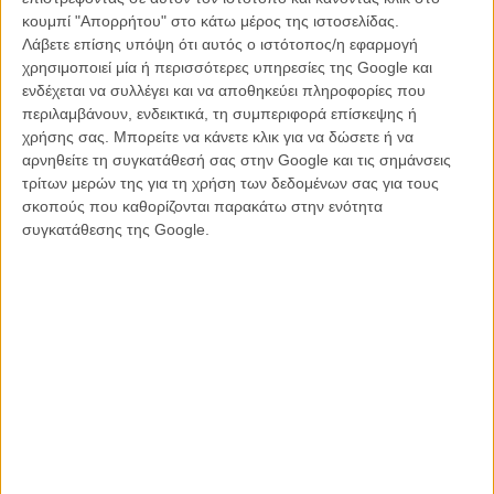
Το καλοκαιρινό mixtape του Flix #8 | «In Summer» από το
κουμπί "Απορρήτου" στο κάτω μέρος της ιστοσελίδας.
«Ψυχρά κι Ανάποδα»
Λάβετε επίσης υπόψη ότι αυτός ο ιστότοπος/η εφαρμογή
Το καλοκαιρινό mixtape του Flix #9 | «Against All Odds (Take a
χρησιμοποιεί μία ή περισσότερες υπηρεσίες της Google και
Look at Me Now)» από το «Against All Odds»
ενδέχεται να συλλέγει και να αποθηκεύει πληροφορίες που
Το καλοκαιρινό mixtape του Flix #10 | «Reality» από το «Το
περιλαμβάνουν, ενδεικτικά, τη συμπεριφορά επίσκεψης ή
Πρώτο μου Πάρτυ»
χρήσης σας. Μπορείτε να κάνετε κλικ για να δώσετε ή να
Το καλοκαιρινό mixtape του Flix #11 | «All Summer Long» από
αρνηθείτε τη συγκατάθεσή σας στην Google και τις σημάνσεις
το «American Graffiti»
τρίτων μερών της για τη χρήση των δεδομένων σας για τους
Το καλοκαιρινό mixtape του Flix #12 | «Mystery of Love» από το
σκοπούς που καθορίζονται παρακάτω στην ενότητα
«Να με Φωνάζεις με τ’ Ονομά σου»
συγκατάθεσης της Google.
Το καλοκαιρινό mixtape του Flix #13 | «Jane» από το «Wet Hot
American Summer»
Το καλοκαιρινό mixtape του Flix #14 | «Playground Love» από το
«Αυτόχειρες Παρθένοι»
Το καλοκαιρινό mixtape του Flix #15 | «One From the Heart»
από το «One From the Heart»
Το καλοκαιρινό mixtape του Flix #16 | «Forever Young» του
Μπομπ Ντίλαν από τους «Απέναντι»
Το καλοκαιρινό mixtape του Flix #17 | «Dancing in the Dark» του
Μπρους Σπρίνγκστιν από το «Lawn Dogs»
Το καλοκαιρινό mixtape του Flix #18 | «Mambo Bardot» από το
«Και ο Θεός Επλασε τη Γυναίκα»