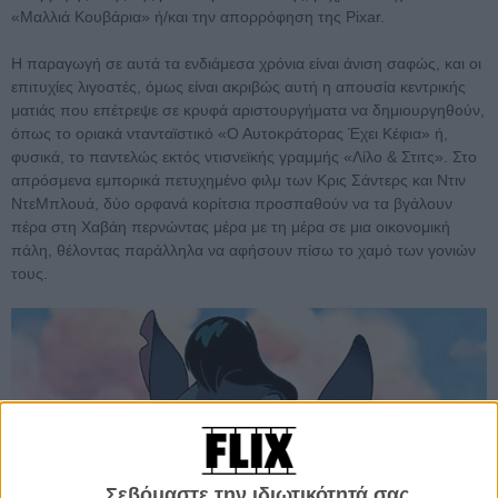
«Μαλλιά Κουβάρια» ή/και την απορρόφηση της Pixar.
Η παραγωγή σε αυτά τα ενδιάμεσα χρόνια είναι άνιση σαφώς, και οι
επιτυχίες λιγοστές, όμως είναι ακριβώς αυτή η απουσία κεντρικής
ματιάς που επέτρεψε σε κρυφά αριστουργήματα να δημιουργηθούν,
όπως το οριακά ντανταϊστικό «Ο Αυτοκράτορας Έχει Κέφια» ή,
φυσικά, το παντελώς εκτός ντισνεϊκής γραμμής «Λίλο & Στιτς». Στο
απρόσμενα εμπορικά πετυχημένο φιλμ των Κρις Σάντερς και Ντιν
ΝτεΜπλουά, δύο ορφανά κορίτσια προσπαθούν να τα βγάλουν
πέρα στη Χαβάη περνώντας μέρα με τη μέρα σε μια οικονομική
πάλη, θέλοντας παράλληλα να αφήσουν πίσω το χαμό των γονιών
τους.
Σεβόμαστε την ιδιωτικότητά σας