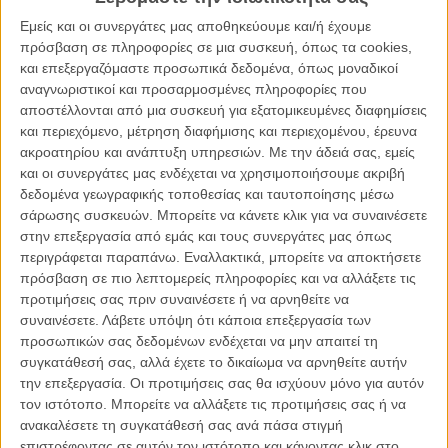
Εμείς και οι συνεργάτες μας αποθηκεύουμε και/ή έχουμε
πρόσβαση σε πληροφορίες σε μια συσκευή, όπως τα cookies,
και επεξεργαζόμαστε προσωπικά δεδομένα, όπως μοναδικοί
αναγνωριστικοί και προσαρμοσμένες πληροφορίες που
αποστέλλονται από μια συσκευή για εξατομικευμένες διαφημίσεις
To καλοκαιρινό mixtape του Flix
:
και περιεχόμενο, μέτρηση διαφήμισης και περιεχομένου, έρευνα
ακροατηρίου και ανάπτυξη υπηρεσιών.
Με την άδειά σας, εμείς
Το καλοκαιρινό mixtape του Flix #1 | Theme from A Summer
και οι συνεργάτες μας ενδέχεται να χρησιμοποιήσουμε ακριβή
Place από το «A Summer Place»
δεδομένα γεωγραφικής τοποθεσίας και ταυτοποίησης μέσω
Το καλοκαιρινό mixtape του Flix #2 | «California Dreamin’» από
σάρωσης συσκευών. Μπορείτε να κάνετε κλικ για να συναινέσετε
το «Chungking Express»
στην επεξεργασία από εμάς και τους συνεργάτες μας όπως
Το καλοκαιρινό mixtape του Flix #3 | «Sealed With A Kiss» από
περιγράφεται παραπάνω. Εναλλακτικά, μπορείτε να αποκτήσετε
το «Lemon Popsicle»
πρόσβαση σε πιο λεπτομερείς πληροφορίες και να αλλάξετε τις
Το καλοκαιρινό mixtape του Flix #4 | «Every Time» από το
προτιμήσεις σας πριν συναινέσετε ή να αρνηθείτε να
«Spring Breakers»
συναινέσετε.
Λάβετε υπόψη ότι κάποια επεξεργασία των
Το καλοκαιρινό mixtape του Flix #5 | «Le Temps de L’ Amour»
προσωπικών σας δεδομένων ενδέχεται να μην απαιτεί τη
από τον «Ερωτα του Φεγγαριού»
συγκατάθεσή σας, αλλά έχετε το δικαίωμα να αρνηθείτε αυτήν
Το καλοκαιρινό mixtape του Flix #6 | «One Summer's Day» από
την επεξεργασία. Οι προτιμήσεις σας θα ισχύουν μόνο για αυτόν
το «Ταξίδι στη Χώρα των Θαυμάτων»
τον ιστότοπο. Μπορείτε να αλλάξετε τις προτιμήσεις σας ή να
Το καλοκαιρινό mixtape του Flix #7 | «Our Last Summer» από το
ανακαλέσετε τη συγκατάθεσή σας ανά πάσα στιγμή
«Mamma Mia!»
επιστρέφοντας σε αυτόν τον ιστότοπο και κάνοντας κλικ στο