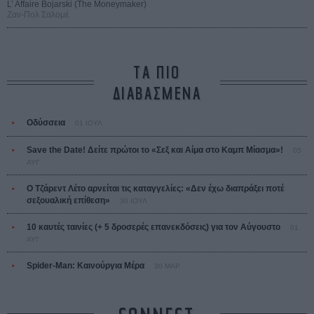
L’ Affaire Bojarski (The Moneymaker)
Ζαν-Πολ Σαλομέ
ΤΑ ΠΙΟ
ΔΙΑΒΑΣΜΕΝΑ
Οδύσσεια
01 ΙΟΥΛ
Save the Date! Δείτε πρώτοι το «Σεξ και Αίμα στο Καμπ Μίασμα»!
05
ΑΥΓ
Ο Τζάρεντ Λέτο αρνείται τις καταγγελίες: «Δεν έχω διαπράξει ποτέ
σεξουαλική επίθεση»
30 ΙΟΥΛ
10 καυτές ταινίες (+ 5 δροσερές επανεκδόσεις) για τον Αύγουστο
01
ΑΥΓ
Spider-Man: Καινούργια Μέρα
30 ΜΑΡ