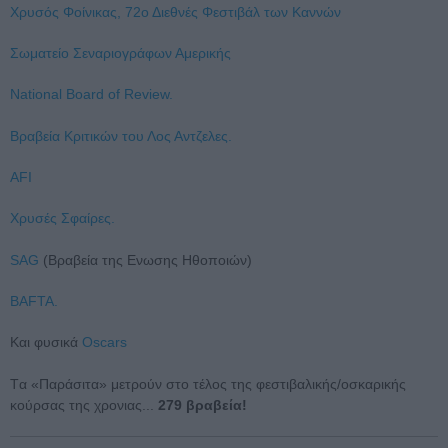
Χρυσός Φοίνικας, 72ο Διεθνές Φεστιβάλ των Καννών
Σωματείο Σεναριογράφων Αμερικής
National Board of Review.
Bραβεία Κριτικών του Λος Αντζελες.
AFI
Χρυσές Σφαίρες.
SAG
(Βραβεία της Ενωσης Ηθοποιών)
BAFTA.
Και φυσικά
Οscars
Tα «Παράσιτα» μετρούν στο τέλος της φεστιβαλικής/οσκαρικής
κούρσας της χρονιας...
279 βραβεία!