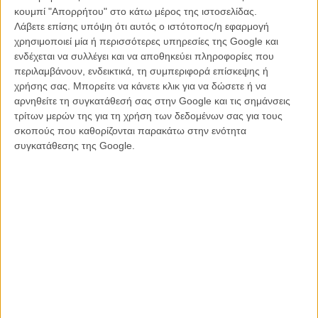
(που δεν μίλαγε καθόλου) και ο Αλφόνσο Κουαρόν για το «Roma».
κουμπί "Απορρήτου" στο κάτω μέρος της ιστοσελίδας.
Λάβετε επίσης υπόψη ότι αυτός ο ιστότοπος/η εφαρμογή
Τα «Παράσιτα» είναι η έκτη ταινία που κερδίζει Οσκαρ Πρωτότυπου
χρησιμοποιεί μία ή περισσότερες υπηρεσίες της Google και
Σεναρίου σε άλλη γλώσσα εκτός από τα αγγλικά. Οι προηγούμενες
ενδέχεται να συλλέγει και να αποθηκεύει πληροφορίες που
πέντε ήταν το «Marie-Louise» του 1945 από την Ελβετία (σενάριο,
περιλαμβάνουν, ενδεικτικά, τη συμπεριφορά επίσκεψης ή
Ρίτσαρντ Σβάιτζερ), το «Κόκκινο Μπαλόνι» το 1956 από τη Γαλλία
χρήσης σας. Μπορείτε να κάνετε κλικ για να δώσετε ή να
(σενάριο, Αλμπέρ Λαμορίς), το «Διαζύγιο αλά Ιταλικά» του 1962 από
αρνηθείτε τη συγκατάθεσή σας στην Google και τις σημάνσεις
την Ιταλία (σενάριο, Ενιο ντε Κοντσίνι, Αλφρέντο Τζιανέτι, Πιέτρο
τρίτων μερών της για τη χρήση των δεδομένων σας για τους
Τζέρμι), το «Ενας Ανδρας και μια Γυναίκα» το 1966 από τη Γαλλία
σκοπούς που καθορίζονται παρακάτω στην ενότητα
(σενάριο, Κλοντ Λελούς και Πιερ Ιτερχόφεν) και το «Μίλα της» του
συγκατάθεσης της Google.
2002 από την Ισπανία (σενάριο, Πέδρο Αλμοδόβαρ).
Ο Μπονγκ Τζουν-χο παρά λίγο και θα ισοφάριζε και το ρεκόρ του
Γουόλτ Ντίσνει με τέσσερις προσωπικές νίκες. Κέρδισε τα Οσκαρ
Καλύτερης Ταινίας, Σκηνοθεσίας και Σεναρίου αλλά αυτό της
Διεθνούς Ταινίας δεν αποδίδεται στον σκηνοθέτη αλλά στη χώρα.
Ετσι ο Γουόλτ Ντίσνεϊ παραμένει ο πρώτος και μοναδικός που έχει
κερδίσει τέσσερα προσωπικά Οσκαρ σε μια και μόνο τελετή, ήταν το
1954.