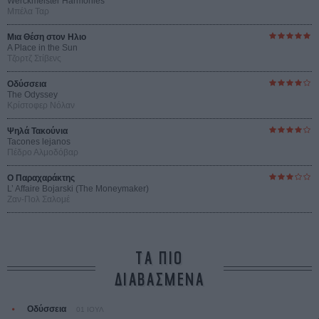
Werckmeister Harmonies
Μπέλα Ταρ
Μια Θέση στον Ηλιο
A Place in the Sun
Τζορτζ Στίβενς
Οδύσσεια
The Odyssey
Κρίστοφερ Νόλαν
Ψηλά Τακούνια
Tacones lejanos
Πέδρο Αλμοδόβαρ
Ο Παραχαράκτης
L’ Affaire Bojarski (The Moneymaker)
Ζαν-Πολ Σαλομέ
ΤΑ ΠΙΟ
ΔΙΑΒΑΣΜΕΝΑ
Οδύσσεια
01 ΙΟΥΛ