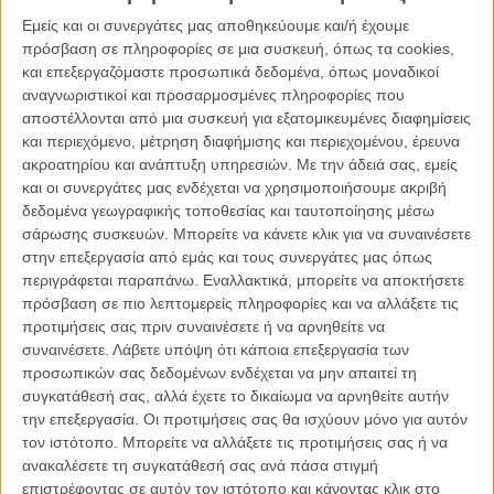
Εμείς και οι συνεργάτες μας αποθηκεύουμε και/ή έχουμε
πρόσβαση σε πληροφορίες σε μια συσκευή, όπως τα cookies,
και επεξεργαζόμαστε προσωπικά δεδομένα, όπως μοναδικοί
αναγνωριστικοί και προσαρμοσμένες πληροφορίες που
Τα Οσκαρικά ρεκόρ!
αποστέλλονται από μια συσκευή για εξατομικευμένες διαφημίσεις
και περιεχόμενο, μέτρηση διαφήμισης και περιεχομένου, έρευνα
Τα «Παράσιτα» είναι η πρώτη ξενόγλωσση ταινία που κερδίζει το
ακροατηρίου και ανάπτυξη υπηρεσιών.
Με την άδειά σας, εμείς
Οσκαρ Καλύτερης Ταινίας. Το «The Artist» του Μισέλ Χαζαναβίσιους
και οι συνεργάτες μας ενδέχεται να χρησιμοποιήσουμε ακριβή
- γαλλική παραγωγή - το 2011 δεν θεωρείται (άδικα;) ξενόγλωσσο
δεδομένα γεωγραφικής τοποθεσίας και ταυτοποίησης μέσω
επειδή ήταν βωβό. Είναι η πρώτη ταινία από την Νότια Κορέα που
σάρωσης συσκευών. Μπορείτε να κάνετε κλικ για να συναινέσετε
προτείνεται ποτέ για Οσκαρ Καλύτερης Ταινίας και το κερδίζει. Είναι
στην επεξεργασία από εμάς και τους συνεργάτες μας όπως
η τρίτη ξενόγλωση ταινία που κερδίζει τα περισσότερα Οσκαρ,
περιγράφεται παραπάνω. Εναλλακτικά, μπορείτε να αποκτήσετε
συνολικά τέσσερα. Τέσσερα είχαν κερδίσει και το «Φάνι και
πρόσβαση σε πιο λεπτομερείς πληροφορίες και να αλλάξετε τις
Αλέξανδρος» (Σουηδία) και το «Τίγρης και Δράκος» (Ταιβάν). Είναι η
προτιμήσεις σας πριν συναινέσετε ή να αρνηθείτε να
τρίτη μόλις ταινία στην ιστορία που κερδίζει το Χρυσό Φοίνικα στις
συναινέσετε.
Λάβετε υπόψη ότι κάποια επεξεργασία των
Κάννες και το Οσκαρ Καλύτερης Ταινίας. H πρώτη ήταν το «Χαμένο
προσωπικών σας δεδομένων ενδέχεται να μην απαιτεί τη
Σαββατοκύριακο» του Μπίλι Γουάιλντερ το 1946 και η δεύτερη το
συγκατάθεσή σας, αλλά έχετε το δικαίωμα να αρνηθείτε αυτήν
Marty» του Ντέλμπερτ Μαν το 1956. Ο Μπονγκ Τζουν-χο είναι ο
την επεξεργασία. Οι προτιμήσεις σας θα ισχύουν μόνο για αυτόν
τρίτος σκηνοθέτης στην Ιστορία των Οσκαρ που κερδίζει το Οσκαρ
τον ιστότοπο. Μπορείτε να αλλάξετε τις προτιμήσεις σας ή να
Καλύτερης Σκηνοθεσίας για ταινία που δεν μιλάει αγγλικά. Οι
ανακαλέσετε τη συγκατάθεσή σας ανά πάσα στιγμή
προηγούμενοι δύο ήταν ο Μισέλ Χαζαναβίσιους για το «The Artist»
επιστρέφοντας σε αυτόν τον ιστότοπο και κάνοντας κλικ στο