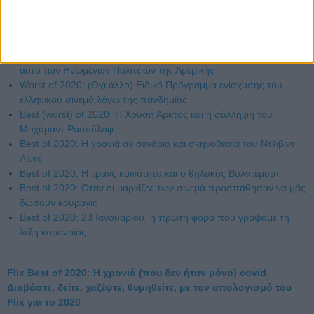
Best of 2020: Η οριστική (κατα)πτωση του ωραίου Τζόνι
Best of 2020: H χρονιά που το καλό θριάμβευσε εναντίον του
κακού Ντόναλντ Τραμπ
Best of 2020: Η χρονιά που το box office της κίνας ξεπέρασε
αυτό των Ηνωμένων Πολιτειών της Αμερικής
Worst of 2020: (Οχι άλλο) Ειδικό Πρόγραμμα ενίσχυσης του
ελληνικού σινεμά λόγω της πανδημίας
Best (worst) of 2020: H Χρυσή Αρκτος και η σύλληψη του
Μoχάμαντ Ρασούλοφ
Best of 2020: Η χρονιά σε σενάριο και σκηνοθεσία του Ντέιβιντ
Λιντς
Best of 2020: H τρανς κοινότητα και ο θηλυκός Βόλντεμορτ
Best of 2020: Oταν οι μαρκίζες των σινεμά προσπάθησαν να μάς
δώσουν κουράγιο
Best of 2020: 23 Ιανουαρίου, η πρώτη φορά που γράψαμε τη
λέξη κορονοϊός
Flix Best of 2020: Η χρονιά (που δεν ήταν μόνο) covid.
Διαβάστε, δείτε, χαζέψτε, θυμηθείτε, με τον απολογισμό του
Flix για το 2020