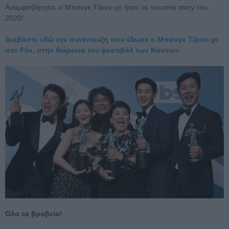
Αναμφισβήτητα, ο Μπονγκ Τζουν-χο ήταν το success story του
2020!
Διαβάστε εδώ την συνέντευξη που έδωσε ο Μπονγκ Τζουν-χο
στο Flix, στην διάρκεια του φεστιβάλ των Καννών.
Ολα τα βραβεία!