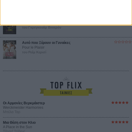
του Αμπάς Κιαροστάμι
Ο Κλειδαράς του Ενός Εκατομμυρίου
Le Million
του Γκρεγκουάρ Βινιερόν
Αυτό που Ξέρουν οι Γυναίκες
Pour le Plaisir
του Ρεέμ Κερισί
Οι Αρμονίες Βερκμάιστερ
Werckmeister Harmonies
Μπέλα Ταρ
Μια Θέση στον Ηλιο
A Place in the Sun
Τζορτζ Στίβενς