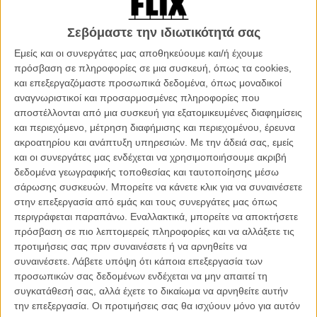
Εξαφανισμένος (Madre) του Ροντρίγκο Σορογκόγιεν
Σεβόμαστε την ιδιωτικότητά σας
Με αφετηρία το ομότιτλο υποψήφιο για όσκαρ μικρού του μήκους,
το οποίο ενσωματώνει στην ολότητα του στα πρώτα 15 λεπτά του
Εμείς και οι συνεργάτες μας αποθηκεύουμε και/ή έχουμε
φιλμ, ο Ροντρίγκο Σορογκογιέν ξεκινά το “madre” με μια όλο και πιο
πρόσβαση σε πληροφορίες σε μια συσκευή, όπως τα cookies,
έντονα κορυφούμενη αίσθηση αγωνίας και εσωτερικού τρόμου που
και επεξεργαζόμαστε προσωπικά δεδομένα, όπως μοναδικοί
καταλήγει σχεδόν τόσο ασφυκτική για τον θεατή όσο και για την
αναγνωριστικοί και προσαρμοσμένες πληροφορίες που
ηρωίδα του: Η Έλενα βρίσκεται στο διαμέρισμα της στην
αποστέλλονται από μια συσκευή για εξατομικευμένες διαφημίσεις
Βαρκελώνη με την μητέρα της όταν το τηλέφωνο χτυπά και στην
και περιεχόμενο, μέτρηση διαφήμισης και περιεχομένου, έρευνα
άκρη της γραμμής βρίσκεται ο 6χρονος γιος της Ιβάν. Ο οποίος είναι
ακροατηρίου και ανάπτυξη υπηρεσιών.
Με την άδειά σας, εμείς
σε διακοπές με τον πατέρα του, αλλά που τώρα όσο της μιλά είναι
και οι συνεργάτες μας ενδέχεται να χρησιμοποιήσουμε ακριβή
μόνος του, δίχως τον μπαμπά του. Σε μια παραλία όπου δεν
δεδομένα γεωγραφικής τοποθεσίας και ταυτοποίησης μέσω
υπάρχει κανείς άλλος και που ο μικρός Ιβάν δεν ξέρει να ονομάσει.
σάρωσης συσκευών. Μπορείτε να κάνετε κλικ για να συναινέσετε
Και ο ήχος της μπαταρίας που τελειώνει ακούγεται κάθε τόσο
στην επεξεργασία από εμάς και τους συνεργάτες μας όπως
απειλητικά. Κι ένας άντρας έρχεται από μακριά προς το μέρος του.
περιγράφεται παραπάνω. Εναλλακτικά, μπορείτε να αποκτήσετε
Ένας άντρας που ο Ιβάν δεν γνωρίζει και από τον οποίο η μητέρα
πρόσβαση σε πιο λεπτομερείς πληροφορίες και να αλλάξετε τις
του του λέει να τρέξει να κρυφτεί. Και το τηλέφωνο σβήνει.
προτιμήσεις σας πριν συναινέσετε ή να αρνηθείτε να
συναινέσετε.
Λάβετε υπόψη ότι κάποια επεξεργασία των
Η σπουδαία, υποψήφια για Οσκαρ μικρού μήκους του Ροντρίγκο
προσωπικών σας δεδομένων ενδέχεται να μην απαιτεί τη
Σορογκογιέν επεκτείνεται σε μια ταινία που δεν χάνει τίποτα από την
συγκατάθεσή σας, αλλά έχετε το δικαίωμα να αρνηθείτε αυτήν
δύναμη και την αποτελεσματικότητά της.
Διαβάστε εδώ τη γνώμη
την επεξεργασία. Οι προτιμήσεις σας θα ισχύουν μόνο για αυτόν
του Flix.