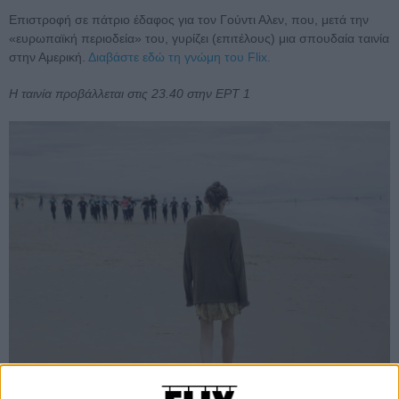
Επιστροφή σε πάτριο έδαφος για τον Γούντι Αλεν, που, μετά την
«ευρωπαϊκή περιοδεία» του, γυρίζει (επιτέλους) μια σπουδαία ταινία
στην Αμερική.
Διαβάστε εδώ τη γνώμη του Flix.
Η ταινία προβάλλεται στις 23.40 στην ΕΡΤ 1