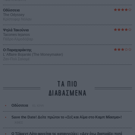
Οδύσσεια
The Odyssey
Κρίστοφερ Νόλαν
Ψηλά Τακούνια
Tacones lejanos
Πέδρο Αλμοδόβαρ
Ο Παραχαράκτης
L’ Affaire Bojarski (The Moneymaker)
Ζαν-Πολ Σαλομέ
ΤΑ ΠΙΟ
ΔΙΑΒΑΣΜΕΝΑ
Οδύσσεια
01 ΙΟΥΛ
Save the Date! Δείτε πρώτοι το «Σεξ και Αίμα στο Καμπ Μίασμα»!
ΧΘΕΣ
Ο Τζάρεντ Λέτο αρνείται τις καταγγελίες: «Δεν έχω διαπράξει ποτέ