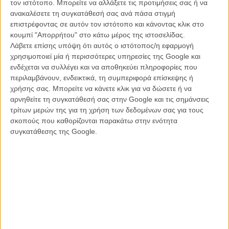
τον ιστότοπο. Μπορείτε να αλλάξετε τις προτιμήσεις σας ή να
ανακαλέσετε τη συγκατάθεσή σας ανά πάσα στιγμή
Η ταινία προβάλλεται στις 22.30 στην ΕΡΤ 3
επιστρέφοντας σε αυτόν τον ιστότοπο και κάνοντας κλικ στο
κουμπί "Απορρήτου" στο κάτω μέρος της ιστοσελίδας.
Λάβετε επίσης υπόψη ότι αυτός ο ιστότοπος/η εφαρμογή
χρησιμοποιεί μία ή περισσότερες υπηρεσίες της Google και
ενδέχεται να συλλέγει και να αποθηκεύει πληροφορίες που
περιλαμβάνουν, ενδεικτικά, τη συμπεριφορά επίσκεψης ή
χρήσης σας. Μπορείτε να κάνετε κλικ για να δώσετε ή να
αρνηθείτε τη συγκατάθεσή σας στην Google και τις σημάνσεις
τρίτων μερών της για τη χρήση των δεδομένων σας για τους
σκοπούς που καθορίζονται παρακάτω στην ενότητα
συγκατάθεσης της Google.
Το Καλοκαίρι που Παρατήρησα για Πρώτη Φορά τον Ηλιο να
Δύει του Αστέρη Τζιώλα
Καλοκαίρι του 2000. Ένα μικρό αγόρι καταφθάνει στο σπίτι των
παππούδων του σ' ένα παραθαλάσσιο χωριό. Τις ξέγνοιαστες
καλοκαιρινές στιγμές του συντροφεύει η μυστήρια φιγούρα της