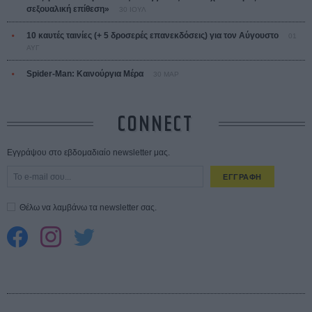
σεξουαλική επίθεση»
30 ΙΟΥΛ
10 καυτές ταινίες (+ 5 δροσερές επανεκδόσεις) για τον Αύγουστο
01
ΑΥΓ
Spider-Man: Καινούργια Μέρα
30 ΜΑΡ
CONNECT
Εγγράψου στο εβδομαδιαίο newsletter μας.
ΕΓΓΡΑΦΗ
Θέλω να λαμβάνω τα newsletter σας.