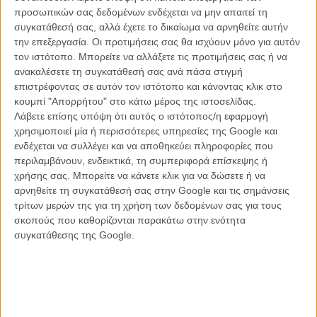
Σατγιαζίτ Ρέι, με την ποιητικότητα, την κοινωνική ευαισθησία και το
προσωπικών σας δεδομένων ενδέχεται να μην απαιτεί τη
ξεκάθαρα γυναικείο γένος του. Καθόλου τυχαία, το σετ της ιστορίας
συγκατάθεσή σας, αλλά έχετε το δικαίωμα να αρνηθείτε αυτήν
είναι η Μουμπάι, η ινδική πόλη των 20 εκατομμυρίων ανθρώπων,
την επεξεργασία. Οι προτιμήσεις σας θα ισχύουν μόνο για αυτόν
που ποτέ δεν ησυχάζει κι όπου τόσο εύκολα μπορείς να κρυφτείς.
τον ιστότοπο. Μπορείτε να αλλάξετε τις προτιμήσεις σας ή να
Τρεις γυναίκες, διαφορετικών γενεών, διανύουν τη διαδρομή από
ανακαλέσετε τη συγκατάθεσή σας ανά πάσα στιγμή
την αφάνεια στην εμφάνιση, στους ίδιους τους τους εαυτούς.
επιστρέφοντας σε αυτόν τον ιστότοπο και κάνοντας κλικ στο
κουμπί "Απορρήτου" στο κάτω μέρος της ιστοσελίδας.
Η Πράμπα, γύρω στα 45, δουλεύει ως νοσοκόμα σ' ένα μεγάλο
Λάβετε επίσης υπόψη ότι αυτός ο ιστότοπος/η εφαρμογή
δημόσιο νοσοκομείο της πόλης. Είναι εσωστρεφής, αξιοπρεπής, με
χρησιμοποιεί μία ή περισσότερες υπηρεσίες της Google και
μια ευγένεια που όμως δεν επιτρέπει την πρόσβαση, ούτε καν στον
ενδέχεται να συλλέγει και να αποθηκεύει πληροφορίες που
ξενόφερτο γιατρό που μοιάζει να την έχει ερωτευτεί. Ο άντρας που
περιλαμβάνουν, ενδεικτικά, τη συμπεριφορά επίσκεψης ή
παντρεύτηκε με προξενιό έφυγε νωρίς για τη Γερμανία, με την
χρήσης σας. Μπορείτε να κάνετε κλικ για να δώσετε ή να
υπόσχεση να την καλέσει σύντομα εκεί. Τα χρόνια έχουν περάσει και
αρνηθείτε τη συγκατάθεσή σας στην Google και τις σημάνσεις
το ζευγάρι επικοινωνεί όλο και πιο λίγο, όλο και πιο τυπικά. Η
τρίτων μερών της για τη χρήση των δεδομένων σας για τους
Πράμπα προσφέρει τις γνώσεις και τη στοργή της απλόχερα μόνο
σκοπούς που καθορίζονται παρακάτω στην ενότητα
στους ασθενείς της, ή στην κοπέλα που δεν αντέχει άλλες
συγκατάθεσης της Google.
εγκυμοσύνες και στην οποία δίνει κρυφά αντισυλληπτικά, ή στη
στενή της φίλη, την αρκετά μεγαλύτερή της Παρβάτι, που
αντιμετωπίζει μια άδικη έξωση από το διαμέρισμά της. Η Πράμπα
στο νοσοκομείο συνεργάζεται με τη νεαρή Ανού. Την ατίθαση,
παρορμητική, ερωτική Ανού που έχει σκανδαλίσει τη μικρή τους
επαγγελματική κοινότητα γιατί ολοφάνερα βγαίνει ραντεβού με τον