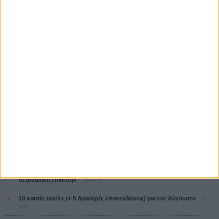
Ψηλά Τακούνια
Tacones lejanos
Πέδρο Αλμοδόβαρ
Ο Παραχαράκτης
L’ Affaire Bojarski (The Moneymaker)
Ζαν-Πολ Σαλομέ
ΤΑ ΠΙΟ
ΔΙΑΒΑΣΜΕΝΑ
Οδύσσεια
01 ΙΟΥΛ
Save the Date! Δείτε πρώτοι το «Σεξ και Αίμα στο Καμπ Μίασμα»!
05
ΑΥΓ
Ο Τζάρεντ Λέτο αρνείται τις καταγγελίες: «Δεν έχω διαπράξει ποτέ
σεξουαλική επίθεση»
30 ΙΟΥΛ
10 καυτές ταινίες (+ 5 δροσερές επανεκδόσεις) για τον Αύγουστο
01
ΑΥΓ