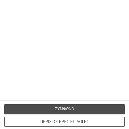
Ινδία, 2024
Παραγωγή:
Ζουλιέν Γκραφ, Τομάς Χακίμ.
Σκηνοθεσία:
Παγιάλ Καπάντια
Σενάριο:
Παγιάλ Καπάντια
Φωτογραφία:
Ραναμπίρ Ντάς
Μοντάζ:
Κλεμάν Πιντό
Μουσική:
Ντριτίμαν Ντας, Τόπσi
Πρωταγωνιστούν:
Κάνι Κουσρούτι, Ντίβυα Πράμπα, Τσχάγια Κάνταμ, Χρίντου
Χαρούν, Αζής Νεντουμάνγκατ.
Διάρκεια:
118 λεπτά
Διανομή:
Cinobo
ΠΟΥ ΠΑΙΖΕΤΑΙ;
ΜΗ ΧΑΣΕΤΕ
ΣΥΜΦΩΝΩ
ΠΕΡΙΣΣΟΤΕΡΕΣ ΕΠΙΛΟΓΕΣ