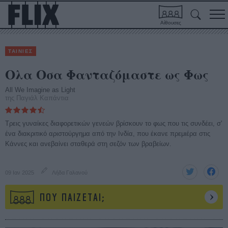
Αίθουσες
ΤΑΙΝΙΕΣ
Ολα Οσα Φανταζόμαστε ως Φως
All We Imagine as Light
της Παγιάλ Καπάντια
Τρεις γυναίκες διαφορετικών γενεών βρίσκουν το φως που τις συνδέει, σ'
ένα διακριτικό αριστούργημα από την Ινδία, που έκανε πρεμιέρα στις
Κάννες και ανεβαίνει σταθερά στη σεζόν των βραβείων.
09 Ιαν 2025
Λήδα Γαλανού
ΠΟΥ ΠΑΙΖΕΤΑΙ;