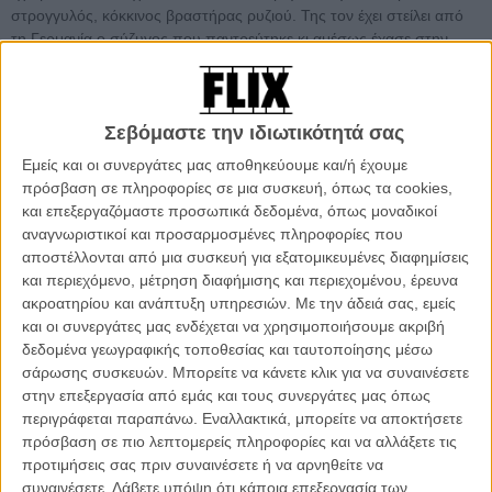
στρογγυλός, κόκκινος βραστήρας ρυζιού. Της τον έχει στείλει από
τη Γερμανία ο σύζυγος που παντρεύτηκε κι αμέσως έχασε στην
ξενιτιά. Η Πράμπα γονατίζει, αγκαλιάζει τον βραστήρα σαν να είναι
κάτι πολύτιμο και τον νανουρίζει, λες κι είναι μωρό, λες κι είναι η
ενσάρκωση της ελπίδας που είχε για μια όμορφη ζωή και που
χάθηκε σ' ένα εισιτήριο χωρίς επιστροφή, σε μια καθημερινότητα
Σεβόμαστε την ιδιωτικότητά σας
μαχητική, σε μια αγωνία αυταπόδειξης. Πόσο λείος, ήρεμος και
Εμείς και οι συνεργάτες μας αποθηκεύουμε και/ή έχουμε
χορταστικός στην αγκαλιά της, αλλά και πόσο μεγάλο υπαρξιακό
πρόσβαση σε πληροφορίες σε μια συσκευή, όπως τα cookies,
βάρος για να σηκώσει ένας βραστήρας.
και επεξεργαζόμαστε προσωπικά δεδομένα, όπως μοναδικοί
αναγνωριστικοί και προσαρμοσμένες πληροφορίες που
Τα χαρακτηριστικά αυτής της, πραγματικά, σκηνής ανθολογίας,
αποστέλλονται από μια συσκευή για εξατομικευμένες διαφημίσεις
διαπερνούν ολόκληρη την ταινία τής Παγιάλ Καπάντια, δεύτερης
και περιεχόμενο, μέτρηση διαφήμισης και περιεχομένου, έρευνα
μετά το αντίστοιχης συλλογιστικής υβριδικό ντοκιμαντέρ «A Night of
ακροατηρίου και ανάπτυξη υπηρεσιών.
Με την άδειά σας, εμείς
Knowing Nothing» του 2021, ταυτόχρονα η πρώτη ταινία
και οι συνεργάτες μας ενδέχεται να χρησιμοποιήσουμε ακριβή
σκηνοθετημένη από Ινδή δημιουργό που φιλοξενήθηκε ποτέ στο
δεδομένα γεωγραφικής τοποθεσίας και ταυτοποίησης μέσω
Φεστιβάλ Καννών και πρώτη ινδική ταινία εδώ και τρεις δεκαετίες
σάρωσης συσκευών. Μπορείτε να κάνετε κλικ για να συναινέσετε
στο Διαγωνιστικό Τμήμα, η οποία εμφανίζεται σταθερά στις λίστες
στην επεξεργασία από εμάς και τους συνεργάτες μας όπως
μέσων και σωματείων με τις καλύτερες ταινίες του '24. Ενας
περιγράφεται παραπάνω. Εναλλακτικά, μπορείτε να αποκτήσετε
συνδυασμός ήσυχης θλίψης και λεπτού χιούμορ, σε μια αφήγηση
πρόσβαση σε πιο λεπτομερείς πληροφορίες και να αλλάξετε τις
που βρίσκεται στο μεταίχμιο του ονείρου κι ενός συνειδησιακού
προτιμήσεις σας πριν συναινέσετε ή να αρνηθείτε να
ξυπνήματος, σε μια σύγχρονη μετενσάρκωση του σινεμά του
συναινέσετε.
Λάβετε υπόψη ότι κάποια επεξεργασία των