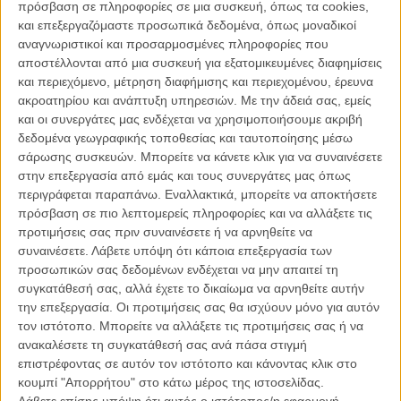
Η Μόξι είναι η γάτα της μικρής Τζόσι, ενός εννιάχρονου κοριτσιού
πρόσβαση σε πληροφορίες σε μια συσκευή, όπως τα cookies,
που ζει με τους γονείς της σε μια ήσυχη συνοικία του Αμστερνταμ.
και επεξεργαζόμαστε προσωπικά δεδομένα, όπως μοναδικοί
Ή μάλλον... η σκανταλιάρα Μόξι δεν είναι κανενός — αυτό τραγουδά
αναγνωριστικοί και προσαρμοσμένες πληροφορίες που
κάθε σούρουπο με τις φίλες της, τις «Ροζ Κυρίες», τις αλανιάρες
αποστέλλονται από μια συσκευή για εξατομικευμένες διαφημίσεις
γάτες της γειτονιάς. Μόλις όμως πέσει η νύχτα, μαζεύεται σπίτι,
και περιεχόμενο, μέτρηση διαφήμισης και περιεχομένου, έρευνα
τρώει κονσέρβα, παίζει πιάνο με την Τζόσι και χουρχουρίζει στην
ακροατηρίου και ανάπτυξη υπηρεσιών.
Με την άδειά σας, εμείς
αγκαλιά της.
και οι συνεργάτες μας ενδέχεται να χρησιμοποιήσουμε ακριβή
δεδομένα γεωγραφικής τοποθεσίας και ταυτοποίησης μέσω
Οταν η οικογένεια αποφασίζει να πάει διακοπές σε μια φάρμα στη Ν.
σάρωσης συσκευών. Μπορείτε να κάνετε κλικ για να συναινέσετε
Γαλλία, η Μόξι τους ακολουθεί. Μόνο που η ιδιοκτήτρια της φάρμας
στην επεξεργασία από εμάς και τους συνεργάτες μας όπως
(και του Μπρουτ, ενός καταπιεσμένα υπάκουου μπουλντόγκ) μόλις
περιγράφεται παραπάνω. Εναλλακτικά, μπορείτε να αποκτήσετε
αντιλαμβάνεται ότι η Μόξι έχει χάρισμα να παίζει πιάνο, καταστρώνει
πρόσβαση σε πιο λεπτομερείς πληροφορίες και να αλλάξετε τις
ένα σατανικό σχέδιο: να την αρπάξει και να τη χρησιμοποιήσει σε
προτιμήσεις σας πριν συναινέσετε ή να αρνηθείτε να
έναν τηλεοπτικό διαγωνισμό ταλέντων για ζώα (Animal’s Got
συναινέσετε.
Λάβετε υπόψη ότι κάποια επεξεργασία των
Talent), με μεγάλο χρηματικό έπαθλο.
προσωπικών σας δεδομένων ενδέχεται να μην απαιτεί τη
συγκατάθεσή σας, αλλά έχετε το δικαίωμα να αρνηθείτε αυτήν
Απελπισμένη, η οικογένεια επιστρέφει στην Ολλανδία πιστεύοντας
την επεξεργασία. Οι προτιμήσεις σας θα ισχύουν μόνο για αυτόν
ότι η Μόξι χάθηκε για πάντα. Ομως η πανέξυπνη γατούλα
τον ιστότοπο. Μπορείτε να αλλάξετε τις προτιμήσεις σας ή να
καταφέρνει να το σκάσει, σώζει και τον Μπρουτ από τη σαδίστρια
ανακαλέσετε τη συγκατάθεσή σας ανά πάσα στιγμή
ιδιοκτήτριά του, και μαζί ξεκινούν μια μεγάλη περιπέτεια: να βρουν
επιστρέφοντας σε αυτόν τον ιστότοπο και κάνοντας κλικ στο
τον δρόμο που θα τους οδηγήσει σπίτι, και πίσω στην αγκαλιά της
κουμπί "Απορρήτου" στο κάτω μέρος της ιστοσελίδας.
Τζόσι.
Λάβετε επίσης υπόψη ότι αυτός ο ιστότοπος/η εφαρμογή