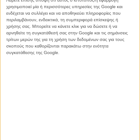
χρησιμοποιεί μία ή περισσότερες υπηρεσίες της Google και
Βελγικό animation, βασισμένο εν μέρει στην αληθινή ιστορία μίας
ενδέχεται να συλλέγει και να αποθηκεύει πληροφορίες που
γάτας που χάθηκε στις διακοπές της οικογένειας της στη Γαλλία,
περιλαμβάνουν, ενδεικτικά, τη συμπεριφορά επίσκεψης ή
αλλά ένα χρόνο αργότερα επανεμφανίστηκε απροσδόκητα στο σπίτι
χρήσης σας. Μπορείτε να κάνετε κλικ για να δώσετε ή να
τους στην Ολλανδία. Παρόλη την κουρασμένη συνταγή των ζώων
αρνηθείτε τη συγκατάθεσή σας στην Google και τις σημάνσεις
που περνούν μεγάλες περιπέτειες για να επιστρέψουν στον
τρίτων μερών της για τη χρήση των δεδομένων σας για τους
αγαπημένο τους ιδιοκτήτη, η Οδύσσεια της Μόξι έχει σπιρτάδα,
σκοπούς που καθορίζονται παρακάτω στην ενότητα
έξυπνες ιδέες, τετράποδους ήρωες που σε κερδίζουν και συνδέεσαι
συγκατάθεσης της Google.
με τις ιστορίες τους.
Ναι, δεν αποφεύγονται τα κλισέ και οι κοινοτοπίες, όμως σε
σύγκριση με πολλά animation που απευθύνονται αποκλειστικά σε
παιδιά (το target group εδώ είναι σαφές, εξ ου και η αποκλειστικά
ελληνική μεταγλώττιση), αυτό το ταξίδι παραμένει χαριτωμένο, οι
ανατροπές προσφέρουν σασπένς, και το μήνυμα της φιλίας και της
αγάπης —που σε ωθεί να ξεπερνάς κάθε δυσκολία— χτίζεται με
ειλικρίνεια και συγκίνηση. Ακόμη και τα μουσικά νούμερα (ναι, έχει κι
από αυτά) έχουν μια δόση έμπνευσης και αληθινής πλάκας.