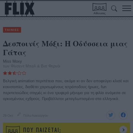
Αίθουσες
ΤΑΙΝΙΕΣ
Δεσποινίς Μόξι: Η Οδύσσεια μιας
Γάτας
Miss Moxy
των Φίνσεντ Μπαλ & Βιπ Φερνόι
Βελγική animation περιπέτεια που, ακόμα κι αν δεν αποφεύγει κλισέ και
κοινοτοπίες, διαθέτει χαριτωμένους τετράποδους ήρωες, fun
περιπετειώδεις στιγμές κι ένα τρυφερό μήνυμα για τη φιλία ανάμεσα σε
ορκισμένους εχθρούς. Προβάλλεται μεταγλωττισμένο στα ελληνικά.
29 Οκτ
Πόλυ Λυκούργου
ΠΟΥ ΠΑΙΖΕΤΑΙ;