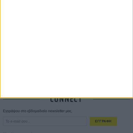
ΔΙΑΒΑΣΜΕΝΑ
Οδύσσεια
01 ΙΟΥΛ
Save the Date! Δείτε πρώτοι το «Σεξ και Αίμα στο Καμπ Μίασμα»!
ΧΘΕΣ
Ο Τζάρεντ Λέτο αρνείται τις καταγγελίες: «Δεν έχω διαπράξει ποτέ
σεξουαλική επίθεση»
30 ΙΟΥΛ
10 καυτές ταινίες (+ 5 δροσερές επανεκδόσεις) για τον Αύγουστο
01
ΑΥΓ
Spider-Man: Καινούργια Μέρα
30 ΜΑΡ
CONNECT
Εγγράψου στο εβδομαδιαίο newsletter μας.
ΕΓΓΡΑΦΗ