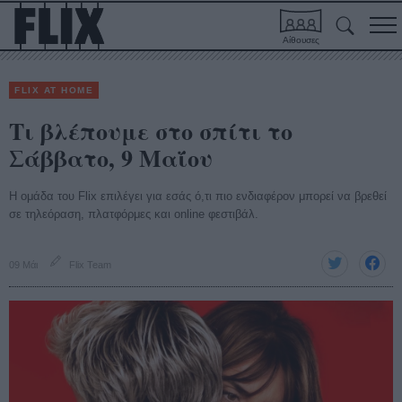
Αίθουσες
FLIX AT HOME
Τι βλέπουμε στο σπίτι τo
Σάββατο, 9 Μαΐου
Η ομάδα του Flix επιλέγει για εσάς ό,τι πιο ενδιαφέρον μπορεί να βρεθεί
σε τηλεόραση, πλατφόρμες και online φεστιβάλ.
09 Μάι
Flix Team