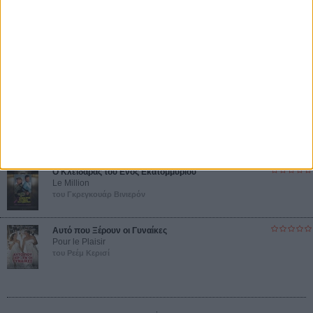
ΝΕΕΣ ΤΑΙΝΙΕΣ
Ο Παραχαράκτης
L’ Affaire Bojarski (The Moneymaker)
του Ζαν-Πολ Σαλομέ
Γνήσιο Αντίγραφο
Certified Copy (Copie Conforme)
του Αμπάς Κιαροστάμι
Ο Κλειδαράς του Ενός Εκατομμυρίου
Le Million
του Γκρεγκουάρ Βινιερόν
Αυτό που Ξέρουν οι Γυναίκες
Pour le Plaisir
του Ρεέμ Κερισί