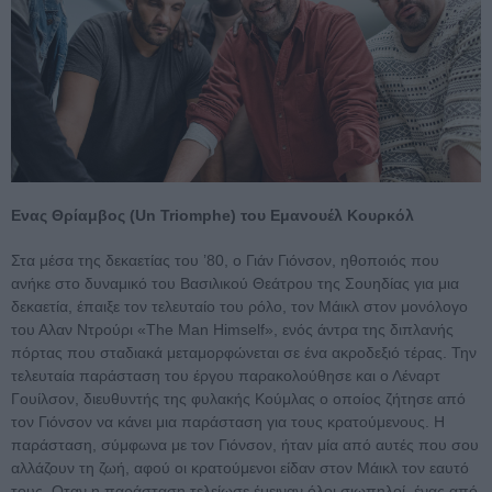
Ενας Θρίαμβος (Un Triomphe) του Εμανουέλ Κουρκόλ
Στα μέσα της δεκαετίας του ’80, ο Γιάν Γιόνσον, ηθοποιός που
ανήκε στο δυναμικό του Βασιλικού Θεάτρου της Σουηδίας για μια
δεκαετία, έπαιξε τον τελευταίο του ρόλο, τον Μάικλ στον μονόλογο
του Αλαν Ντρούρι «The Man Himself», ενός άντρα της διπλανής
πόρτας που σταδιακά μεταμορφώνεται σε ένα ακροδεξιό τέρας. Την
τελευταία παράσταση του έργου παρακολούθησε και ο Λέναρτ
Γουίλσον, διευθυντής της φυλακής Κούμλας ο οποίος ζήτησε από
τον Γιόνσον να κάνει μια παράσταση για τους κρατούμενους. Η
παράσταση, σύμφωνα με τον Γιόνσον, ήταν μία από αυτές που σου
αλλάζουν τη ζωή, αφού οι κρατούμενοι είδαν στον Μάικλ τον εαυτό
τους. Οταν η παράσταση τελείωσε έμειναν όλοι σιωπηλοί, ένας από