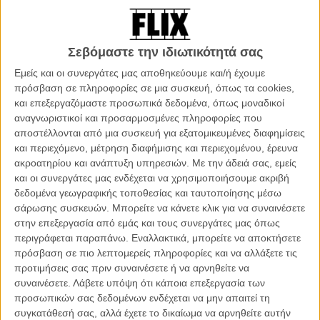
Η ταινία προβάλλεται στις 23.00 στο Κανάλι της Βουλής
Σεβόμαστε την ιδιωτικότητά σας
Εμείς και οι συνεργάτες μας αποθηκεύουμε και/ή έχουμε
πρόσβαση σε πληροφορίες σε μια συσκευή, όπως τα cookies,
και επεξεργαζόμαστε προσωπικά δεδομένα, όπως μοναδικοί
αναγνωριστικοί και προσαρμοσμένες πληροφορίες που
αποστέλλονται από μια συσκευή για εξατομικευμένες διαφημίσεις
και περιεχόμενο, μέτρηση διαφήμισης και περιεχομένου, έρευνα
ακροατηρίου και ανάπτυξη υπηρεσιών.
Με την άδειά σας, εμείς
και οι συνεργάτες μας ενδέχεται να χρησιμοποιήσουμε ακριβή
δεδομένα γεωγραφικής τοποθεσίας και ταυτοποίησης μέσω
σάρωσης συσκευών. Μπορείτε να κάνετε κλικ για να συναινέσετε
στην επεξεργασία από εμάς και τους συνεργάτες μας όπως
Παράλληλες Μητέρες (Madres Paralelas) του Πέδρο
περιγράφεται παραπάνω. Εναλλακτικά, μπορείτε να αποκτήσετε
Αλμοδόβαρ
πρόσβαση σε πιο λεπτομερείς πληροφορίες και να αλλάξετε τις
προτιμήσεις σας πριν συναινέσετε ή να αρνηθείτε να
Δύο ανύπαντρες έγκυες γεννούν την ίδια μέρα. Λίγους μήνες μετά
συναινέσετε.
Λάβετε υπόψη ότι κάποια επεξεργασία των
και με αφορμή μια τυχαία παρατήρηση για τα φυσιογνωμικά
προσωπικών σας δεδομένων ενδέχεται να μην απαιτεί τη
χαρακτηριστικά του βρέφους, η μία από αυτές ανακαλύπτει ότι δεν
συγκατάθεσή σας, αλλά έχετε το δικαίωμα να αρνηθείτε αυτήν