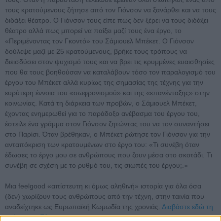
τους κρατούμενους ζήτησε από τον Γιόνσον να ξανάρθει και να τους
διδάξει θέατρο. Ο Γιόνσον τους είπε πως δεν ξέρει να τους διδάξει
θέατρο αλλά πως μπορεί να παίξει μαζί τους ένα έργο, το
«Περιμένοντας τον Γκοντό» του Σάμιουελ Μπέκετ. Ο Γιόνσον
δούλεψε μαζί με 25 κρατούμενους, βρήκε τους τρόπους να
διεισδύσει στον ψυχισμό τους και να βρει τις κρυμμένες ευαισθησίες
που θα τους βοηθούσαν να καταλάβουν τόσο τον παραλογισμό του
έργου του Μπέκετ αλλά κυρίως της σημασίας της τέχνης για την
ευρύτερη έννοια του «σωφρονισμού» και της «επανένταξης» στην
κοινωνίας. Κατά τη διάρκεια των προβών, ο Σάμιουελ Μπέκετ,
έχοντας ενημερωθεί για το παράδοξο ανέβασμα του έργου του,
έστειλε ένα γράμμα στον Γιόνσον ζητώντας του να τον συναντήσει
στο Παρίσι. Όταν βρέθηκαν, ο Μπέκετ ρώτησε τον Γιόνσον για την
ανταπόκριση των κρατουμένων στο έργο του: «Τι συνέβη όταν
έδωσες το έργο μου σε ανθρώπους που ζουν μέσα στο σκοτάδι. Τι
συνέβη σε σχέση με το ρυθμό του, τις σιωπές του έργου;.»
Μια feelgood «απίστευτη κι όμως αληθινή» ιστορία για όλα όσα
(δεν) χωρίζουν τους ανθρώπους από την τέχνη, στην ταινία που
αναδείχτηκε ως Ευρωπαϊκή Κωμωδία της χρονιάς.
Διαβάστε εδώ τη
γνώμη του Flix.