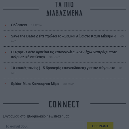
ΤΑ ΠΙΟ
ΔΙΑΒΑΣΜΕΝΑ
Οδύσσεια
01 ΙΟΥΛ
Save the Date! Δείτε πρώτοι το «Σεξ και Αίμα στο Καμπ Μίασμα»!
05
ΑΥΓ
Ο Τζάρεντ Λέτο αρνείται τις καταγγελίες: «Δεν έχω διαπράξει ποτέ
σεξουαλική επίθεση»
30 ΙΟΥΛ
10 καυτές ταινίες (+ 5 δροσερές επανεκδόσεις) για τον Αύγουστο
01
ΑΥΓ
Spider-Man: Καινούργια Μέρα
30 ΜΑΡ
CONNECT
Εγγράψου στο εβδομαδιαίο newsletter μας.
ΕΓΓΡΑΦΗ