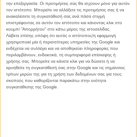
είναι η βιολογική μητέρα του μωρού με το οποίο έφυγε από τα
την επεξεργασία. Οι προτιμήσεις σας θα ισχύουν μόνο για αυτόν
μαιευτήριο. Αναζητά την άλλη γυναίκα με το φόβο ότι έχει γίνει ένα
τον ιστότοπο. Μπορείτε να αλλάξετε τις προτιμήσεις σας ή να
χοντρό λάθος. Στην πορεία προστίθενται μία τραγική απώλεια, ένας
ανακαλέσετε τη συγκατάθεσή σας ανά πάσα στιγμή
λεσβιακός έρωτας, αλλεπάλληλα τεστ DNA, το συλλογικό τραύμα
επιστρέφοντας σε αυτόν τον ιστότοπο και κάνοντας κλικ στο
του ισπανικού εμφυλίου πολέμου, οι νεκροί που ζητούν τη λύτρωση
κουμπί "Απορρήτου" στο κάτω μέρος της ιστοσελίδας.
μέσα από την ιστορική δικαίωση, οι ζωντανοί που ψάχνουν τις
Λάβετε επίσης υπόψη ότι αυτός ο ιστότοπος/η εφαρμογή
απαντήσεις. Όλο αυτό θα μπορούσε να είναι μία κακόγουστη
χρησιμοποιεί μία ή περισσότερες υπηρεσίες της Google και
σαπουνόπερα. Ή η νέα ταινία του Πέδρο Αλμοδόβαρ. Ευτυχώς για
ενδέχεται να συλλέγει και να αποθηκεύει πληροφορίες που
όλους μας είναι το δεύτερο.
περιλαμβάνουν, ενδεικτικά, τη συμπεριφορά επίσκεψης ή
χρήσης σας. Μπορείτε να κάνετε κλικ για να δώσετε ή να
O Πέδρο Αλμοδόβαρ, πιο πολιτικός από ποτέ, αφιερώνει ακόμη μια
αρνηθείτε τη συγκατάθεσή σας στην Google και τις σημάνσεις
φορά στη μητρότητα. Βραβείο γυναικείας ερμηνείας στο Διεθνές
τρίτων μερών της για τη χρήση των δεδομένων σας για τους
Φεστιβάλ Κινηματογράφου της Βενετίας για την Πενέλοπε Κρουζ.
σκοπούς που καθορίζονται παρακάτω στην ενότητα
Διαβάστε εδώ τη γνώμη του Flix.
συγκατάθεσης της Google.
Η ταινία προβάλλεται στις 00.40 στην ΕΡΤ 1