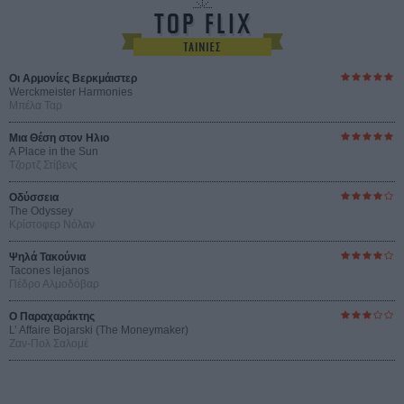
Οι Αρμονίες Βερκμάιστερ
Werckmeister Harmonies
Μπέλα Ταρ
Μια Θέση στον Ηλιο
A Place in the Sun
Τζορτζ Στίβενς
Οδύσσεια
The Odyssey
Κρίστοφερ Νόλαν
Ψηλά Τακούνια
Tacones lejanos
Πέδρο Αλμοδόβαρ
Ο Παραχαράκτης
L’ Affaire Bojarski (The Moneymaker)
Ζαν-Πολ Σαλομέ